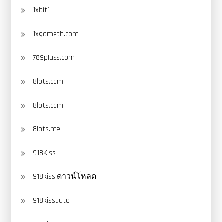
1xbit1
1xgameth.com
789pluss.com
8lots.com
8lots.com
8lots.me
918Kiss
918kiss ดาวน์โหลด
918kissauto