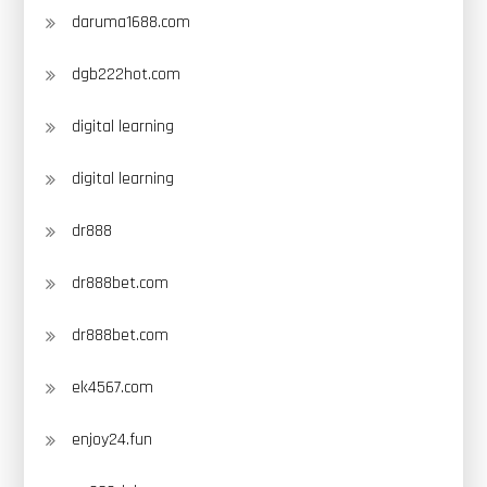
daruma1688.com
dgb222hot.com
digital learning
digital learning
dr888
dr888bet.com
dr888bet.com
ek4567.com
enjoy24.fun