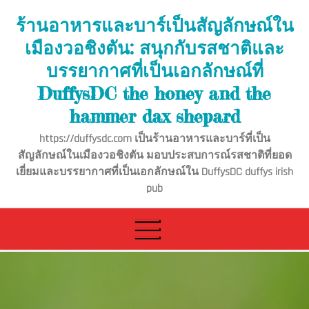
Skip
ร้านอาหารและบาร์เป็นสัญลักษณ์ใน
to
เมืองวอชิงตัน: สนุกกับรสชาติและ
content
บรรยากาศที่เป็นเอกลักษณ์ที่
DuffysDC the honey and the
hammer dax shepard
https://duffysdc.com เป็นร้านอาหารและบาร์ที่เป็น
สัญลักษณ์ในเมืองวอชิงตัน มอบประสบการณ์รสชาติที่ยอด
เยี่ยมและบรรยากาศที่เป็นเอกลักษณ์ใน DuffysDC duffys irish
pub