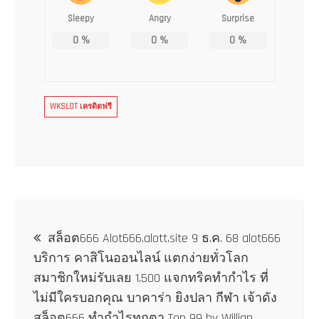
Sleepy
Angry
Surprise
0
%
0
%
0
%
WKSLOT เครดิตฟรี
แนะแนว
สล็อต666 Alot666.alott.site 9 ธ.ค. 68 alot666
เรื่อง
บริการ คาสิโนออนไลน์ แตกง่ายทั่วโลก
สมาชิกใหม่รับเลย 1,500 แจกทริคทำกำไร ที่
ไม่มีใครบอกคุณ บาคาร่า ยิงปลา กีฬา เจ้าดัง
สล็อต666 ทำกำไรทุกตา Top 99 by Willian