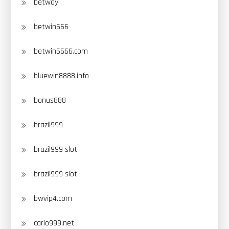
betway
betwin666
betwin6666.com
bluewin8888.info
bonus888
brazil999
brazil999 slot
brazil999 slot
bwvip4.com
carlo999.net