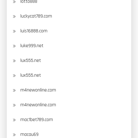
lotto888
luckycat789.com
luis16888.com
luke999.net
lux555.net
lux555.net
m4newonline.com
m4newonline.com
mac1bet789.com
macau69