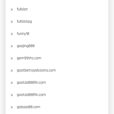
fullslot
fullslotpg
funny18
gaojing888
gem99ths.com
goatbetroyalcasino.com
goatza888fin.com
goatza888fin.com
gobaza88.com