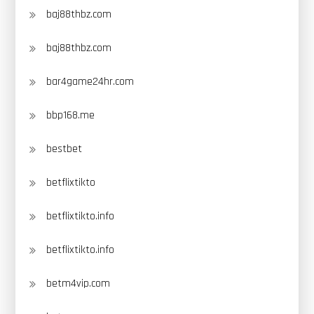
baj88thbz.com
baj88thbz.com
bar4game24hr.com
bbp168.me
bestbet
betflixtikto
betflixtikto.info
betflixtikto.info
betm4vip.com