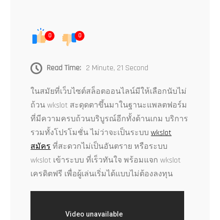
0
0
Read Time:
2 Minute, 21 Second
ในสมัยที่เว็บไซต์สล็อตออนไลน์มีให้เลือกนับไม่
ถ้วน wkslot สะดุดตาขึ้นมาในฐานะแพลตฟอร์ม
ที่มีความครบถ้วนบริบูรณ์อีกทั้งด้านเกม บริการ
รวมทั้งโปรโมชั่น ไม่ว่าจะเป็นระบบ
wkslot
สมัคร
ที่สะดวกไม่เป็นอันตราย หรือระบบ
wkslot เข้าระบบ ที่เร็วทันใจ พร้อมแจก wkslot
เครดิตฟรี เพื่อผู้เล่นเริ่มได้แบบไม่ต้องลงทุน