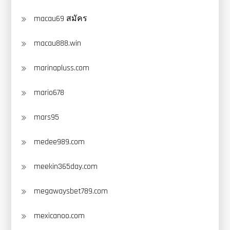
macau69 สมัคร
macau888.win
marinapluss.com
mario678
mars95
medee989.com
meekin365day.com
megawaysbet789.com
mexicanoo.com