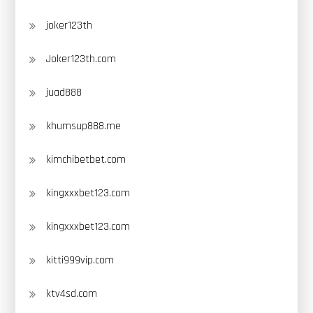
joker123th
Joker123th.com
juad888
khumsup888.me
kimchibetbet.com
kingxxxbet123.com
kingxxxbet123.com
kitti999vip.com
ktv4sd.com