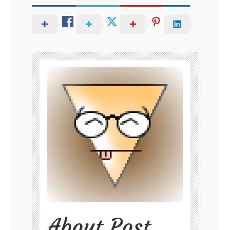
About Post