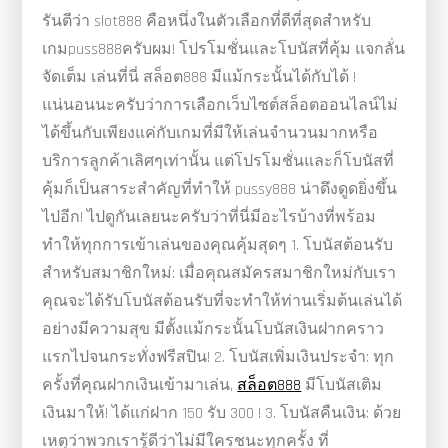
รันตีว่า slot888 คือหนึ่งในตัวเลือกที่ดีที่สุดสำหรับ
เกมpuss888ครับผม!
โปรโมชั่นและโบนัสที่คุ้ม แจกลั่น
จัดเต็ม เล่นที่นี่ สล็อต888 มีแม้กระนั้นได้กับได้ !
แน่นอนนะครับว่าการเลือกเว็บไซต์สล็อตออนไลน์ไม่
ได้ขึ้นกับเพียงแค่กับเกมที่มีให้เล่นจำนวนมากหรือ
บริการลูกค้าเลิศๆเท่านั้น แต่โปรโมชั่นและก็โบนัสที่
คุ้มก็เป็นสาระสำคัญที่ทำให้ pussy888 น่าดึงดูดยิ่งขึ้น
ไปอีก! ไปดูกันเลยนะครับว่าที่นี่มีอะไรบ้างที่พร้อม
ทำให้ทุกการเข้าเล่นของคุณคุ้มสุดๆ
1. โบนัสต้อนรับ
สำหรับสมาชิกใหม่: เมื่อคุณสมัครสมาชิกใหม่กับเรา
คุณจะได้รับโบนัสต้อนรับที่จะทำให้ท่านเริ่มต้นเล่นได้
อย่างมีความสุข มีตั้งแม้กระนั้นโบนัสเงินฝากคราว
แรกไปจนกระทั่งฟรีสปิน!
2. โบนัสเพิ่มเงินประจำ: ทุก
ครั้งที่คุณฝากเงินเข้ามาเล่น,
สล็อต888
มีโบนัสเติม
เงินมาให้! ได้แก่ฝาก 150 รับ 300 !
3. โบนัสคืนเงิน: ด้วย
เหตุว่าพวกเรารู้ดีว่าไม่มีใครชนะทุกครั้ง ที่