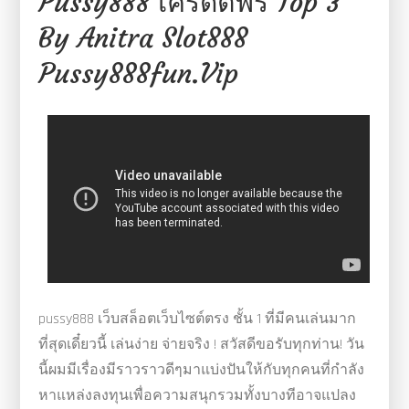
Pussy888 เครดิตฟรี Top 3
By Anitra Slot888
Pussy888fun.vip
pussy888 เว็บสล็อตเว็บไซต์ตรง ชั้น 1 ที่มีคนเล่นมาก
ที่สุดเดี๋ยวนี้ เล่นง่าย จ่ายจริง !
สวัสดีขอรับทุกท่าน! วัน
นี้ผมมีเรื่องมีราวราวดีๆมาแบ่งปันให้กับทุกคนที่กำลัง
หาแหล่งลงทุนเพื่อความสนุกรวมทั้งบางทีอาจแปลง