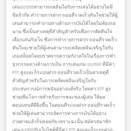
เล่นslot888สามารถเพลินใจกับการเล่นได้อย่างไม่มี
ข้อจำกัด
ทำรายการฝาก-ถอนที่รวดเร็วทันใจช่วยให้ผู้
เล่นสามารถทำงานทางด้านการเงินได้โดยไม่ต้องรอ
นาน ซึ่งเป็นสาเหตุที่สำคัญสำหรับเพื่อการตัดสินใจ
เลือกเล่นกับเว็บ ซึ่งการทำรายการฝาก-ถอนที่รวดเร็ว
ทันใจจะช่วยให้ผู้เล่นสามารถเพลิดเพลินเจริญใจกับ
เกมสล็อตโดยปราศจากความกังวลใจในเรื่องการทำ
ธุรกรรมทางด้านการเงิน
การเล่นเกม slot888 ที่มีค่า
RTP สูงและก็ระบบฝาก-ถอนที่รวดเร็วเป็นสาเหตุที่
สำคัญสำหรับในการเพลิดเพลินเจริญใจกับ
ประสบการณ์การพนันอย่างแท้จริง โดยค่า RTP สูง
ช่วยเพิ่มโอกาสสำหรับการชนะของผู้เล่น ให้ผล
ตอบแทนที่ดียิ่งขึ้น ในตอนที่ระบบฝาก-ถอนที่รวดเร็ว
ช่วยให้ผู้เล่นสามารถจัดการทางการเงินได้อย่าง
ง่ายดายแล้วก็ปลอดภัย เพราะฉะนั้น สมัครสมาชิก
เล่นslot888กับเว็บไซต์ที่มีค่า RTP สูงและก็ระบบฝาก-