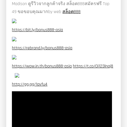
Madison ดูรีวิวจากลูกค้าจริง สล็อต888สมัครฟรี Top
49
ขอขอบคุณมากby web
สล็อต888
https://bit.ly/bonus888-asia
https://rebrand.ly/bonus888-asia
https://wow.in.th/bonus888-asia
https://t.co/Oi123lnaj8
http://gg.gg/1avfu4