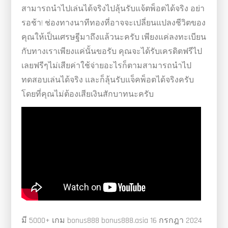
สามารถนำไปเล่นได้จริงไปลุ้นรับแจ้ตพ็อตได้จริง
อย่า
รอช้า! ช่องทางนาทีทองที่อาจจะเปลี่ยนแปลงชีวิตของ
คุณให้เป็นเศรษฐีมาถึงแล้วนะครับ เพียงแค่ลงทะเบียน
กับทางเราเพียงแค่นั้นขอรับ คุณจะได้รับเครดิตฟรีไป
เลยฟรีๆไม่เสียค่าใช้จ่ายอะไรก็ตามสามารถนำไป
ทดสอบเล่นได้จริง และก็ลุ้นรับแจ็คพ็อตได้จริงครับ
โดยที่คุณไม่ต้องเสียเงินสักบาทนะครับ
มี 5000+ เกม bonus888 bonus888.asia 16 กรกฎา 2024