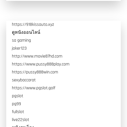
https://918kissauto.xyz
ดูหนังออนไลน์
sa gaming
joker123
http://www.movie87hd.com
https://www.pussy888play.com
https://pussy888win.com
sexybaccarat
https://www.pgslot.golf
pgslot
pg99
fullslot
live22slot