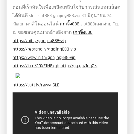
ถอนที่เร็วทันใจเพื่อเพลิดเพลินใจกับการเล่นเกมสล็อต
ได้ทันที
slot slot888 gaojing888.vip 30 มิถุนายน 24
Kieran คาสิโนออนไลน์
เกาจิ้ง888
slot888แตกง่าย Top
13
ขอขอบคุณมากอ้างอิงจาก
เกาจิ้ง888
https://bit.ly/gaojing888-vip
https://rebrand.ly/gaojing888-vip
https://wow.in.th/gaojing888-vip
https://t.co/29XZfH8kgb
http://gg.gg/1aq7rs
https://cutt.ly/rewvgGLB