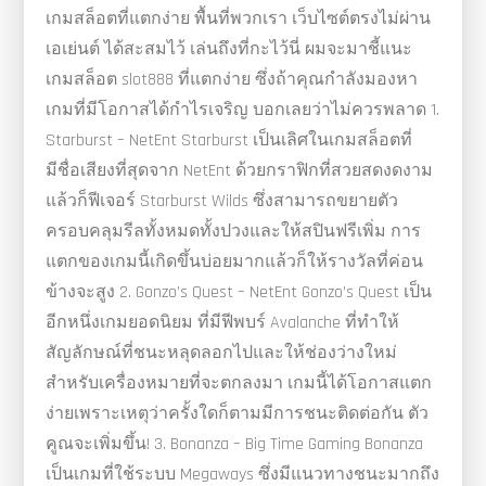
เกมสล็อตที่แตกง่าย พื้นที่พวกเรา เว็บไซต์ตรงไม่ผ่าน
เอเย่นต์ ได้สะสมไว้ เล่นถึงที่กะไว้นี่
ผมจะมาชี้แนะ
เกมสล็อต slot888 ที่แตกง่าย ซึ่งถ้าคุณกำลังมองหา
เกมที่มีโอกาสได้กำไรเจริญ บอกเลยว่าไม่ควรพลาด
1.
Starburst – NetEnt
Starburst เป็นเลิศในเกมสล็อตที่
มีชื่อเสียงที่สุดจาก NetEnt ด้วยกราฟิกที่สวยสดงดงาม
แล้วก็ฟีเจอร์ Starburst Wilds ซึ่งสามารถขยายตัว
ครอบคลุมรีลทั้งหมดทั้งปวงและให้สปินฟรีเพิ่ม การ
แตกของเกมนี้เกิดขึ้นบ่อยมากแล้วก็ให้รางวัลที่ค่อน
ข้างจะสูง
2. Gonzo’s Quest – NetEnt
Gonzo’s Quest เป็น
อีกหนึ่งเกมยอดนิยม ที่มีฟีพบร์ Avalanche ที่ทำให้
สัญลักษณ์ที่ชนะหลุดลอกไปและให้ช่องว่างใหม่
สำหรับเครื่องหมายที่จะตกลงมา เกมนี้ได้โอกาสแตก
ง่ายเพราะเหตุว่าครั้งใดก็ตามมีการชนะติดต่อกัน ตัว
คูณจะเพิ่มขึ้น!
3. Bonanza – Big Time Gaming
Bonanza
เป็นเกมที่ใช้ระบบ Megaways ซึ่งมีแนวทางชนะมากถึง