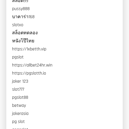
สล็อต99
pussy888
บาคาร่า168
slotxo
สล็อตทดลอง
หนังโป๊ไทย
https://1xbetth.vip
pgslot
https://allbet24hr.win
https://pgslotth.io
joker 123
slot777
pgslot88
betway
jokerasia
pg slot