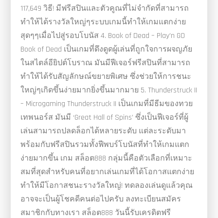
117,649 วิธี! มีฟรีสปินและตัวคูณที่ไม่จำกัดที่สามารถ
ทำให้ได้รางวัลใหญ่ๆระบบเกมนี้ทำให้เกมแตกง่าย
สุดๆๆเมื่อไปสู่รอบโบนัส
4. Book of Dead – Play’n GO
Book of Dead เป็นเกมที่ดึงดูดผู้เล่นที่ถูกใจการผจญภัย
ในสไตล์อียิปต์โบราณ มันมีฟีเจอร์ฟรีสปินที่สามารถ
ทำให้ได้รับสัญลักษณ์ขยายพิเศษ ซึ่งช่วยให้การชนะ
ใหญ่ๆเกิดขึ้นง่ายมากยิ่งขึ้นมากมาย
5. Thunderstruck II
– Microgaming
Thunderstruck II เป็นเกมที่มีธีมของทวย
เทพนอร์ส มันมี ‘Great Hall of Spins’ ซึ่งเป็นฟีเจอร์ที่ผู้
เล่นสามารถปลดล็อกได้หลายระดับ แต่ละระดับมา
พร้อมกับฟรีสปินรวมทั้งฟีพบร์โบนัสที่ทำให้เกมแตก
ง่ายมากขึ้น
เกม สล็อต888 กลุ่มนี้คือตัวเลือกที่เหมาะ
สมที่สุดสำหรับคนที่อยากเล่นเกมที่ได้โอกาสแตกง่าย
ทำให้มีโอกาสชนะรางวัลใหญ่! ทดลองเล่นดูแล้วคุณ
อาจจะเป็นผู้โชคดีคนต่อไปครับ
ลงทะเบียนสมัคร
สมาชิกกับทางเรา สล็อต888 วันนี้รับเครดิตฟรี