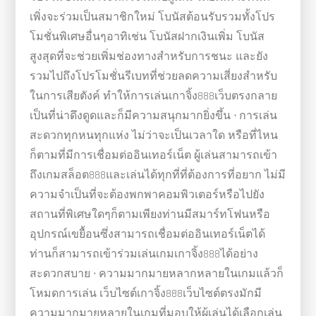
เพิ่งจะร่วมเป็นสมาชิกใหม่ โบนัสต้อนรับรวมทั้งโปร
โมชั่นพิเศษอื่นๆอาทิเช่น โบนัสฝากเงินเพิ่ม โบนัส
สูงสุดที่จะช่วยเพิ่มช่องทางสำหรับการชนะ และยัง
รวมไปถึงโปรโมชั่นรีเบทที่ช่วยลดความเสี่ยงสำหรับ
ในการเสียตังค์ ทำให้การเล่นเกาจิ้ง888เว็บตรงกลาย
เป็นที่น่าดึงดูดและก็มีความสนุกมากยิ่งขึ้น
• การเล่น
สะดวกทุกหนทุกแห่ง
ไม่ว่าจะเป็นเวลาใด หรือที่ไหน
ก็ตามที่มีการเชื่อมต่ออินเทอร์เน็ต ผู้เล่นสามารถเข้า
ถึงเกมสล็อต888และเล่นได้ทุกที่ที่ต้องการที่อยาก ไม่มี
ความจำเป็นที่จะต้องพกพาคอมพิวเตอร์หรือไปยัง
สถานที่พิเศษใดๆก็ตามเพียงท่านมีสมาร์ทโฟนหรือ
อุปกรณ์เขยื้อนซึ่งสามารถเชื่อมต่ออินเทอร์เน็ตได้
ท่านก็สามารถเข้าร่วมเล่นเกมเกาจิ้ง888ได้อย่าง
สะดวกสบาย
• ความมากมายหลากหลายในเกมแล้วก็
โหมดการเล่น
เว็บไซต์เกาจิ้ง888เว็บไซต์ตรงมักมี
ความมากมายหลายในเกมที่มอบให้ผู้เล่นได้เลือกเล่น