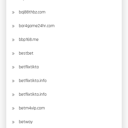
baj88thbz.com
bar4game24hr.com
bbp168.me
bestbet
betflixtikto
betflixtikto.info
betflixtikto.info
betm4vip.com
betway