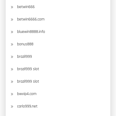
betwin666
betwin6666.com
bluewin8888.info
bonus888
brazil999
brazil999 slot
brazil999 slot
bwvip4.com
carlo999.net