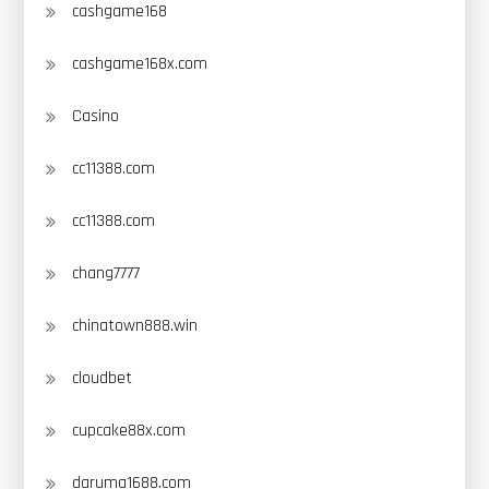
cashgame168
cashgame168x.com
Casino
cc11388.com
cc11388.com
chang7777
chinatown888.win
cloudbet
cupcake88x.com
daruma1688.com