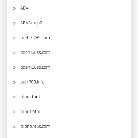
ABA
ABAGroup2
acebet789.com
aden168ss.com
aden168ss.com
adm789.info
allbestbet
allbet24hr
allone745s.com