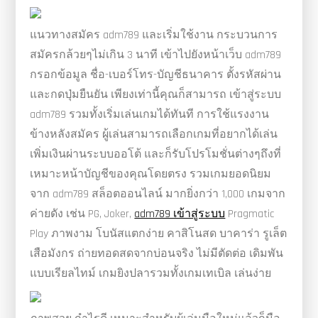
แนวทางสมัคร adm789 และเริ่มใช้งาน
กระบวนการ
สมัครกล้วยๆไม่เกิน 3 นาที
เข้าไปยังหน้าเว็บ adm789
กรอกข้อมูล ชื่อ-เบอร์โทร-บัญชีธนาคาร
ตั้งรหัสผ่าน
และกดปุ่มยืนยัน
เพียงเท่านี้คุณก็สามารถ เข้าสู่ระบบ
adm789 รวมทั้งเริ่มเล่นเกมได้ทันที
การใช้แรงงาน
ข้างหลังสมัคร
ผู้เล่นสามารถเลือกเกมที่อยากได้เล่น
เพิ่มเงินผ่านระบบออโต้ และก็รับโปรโมชั่นต่างๆถึงที่
เหมาะหน้าบัญชีของคุณโดยตรง
รวมเกมยอดนิยม
จาก adm789
สล็อตออนไลน์
มากยิ่งกว่า 1,000 เกมจาก
ค่ายดัง เช่น PG, Joker,
adm789 เข้าสู่ระบบ
Pragmatic
Play ภาพงาม โบนัสแตกง่าย
คาสิโนสด
บาคาร่า รูเล็ต
เสือมังกร ถ่ายทอดสดจากบ่อนจริง ไม่มีตัดต่อ เดิมพัน
แบบเรียลไทม์
เกมยิงปลารวมทั้งเกมเทเบิล
เล่นง่าย