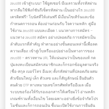
zeus88 เข้าสู่ระบบ? ใช้ยูสเซอร์/อีเมลรวมทั้งรหัสผ่าน
หากลืมใช้ฟังก์ชันรีเซ็ตรหัสผ่าน
เป็นอย่างไร zeus88
เครดิตฟรี? โบนัสที่ให้เล่นฟรี มีเงื่อนไขเทิร์นและข้อ
กำหนดการถอน ต้องอ่านก่อนรับ
ใจความหลัก: คู่มือ
ใช้งาน zeus88 แบบละเอียด
1. แนวทางการสมัคร —
แนวทาง zeus88 สมัคร อย่างปลอดภัย
การสมัครเป็น
ลำดับแรกที่สำคัญ ทำตามอย่างขั้นตอนเหล่านี้เพื่อลด
ความเสี่ยง:
เข้าสู่เว็บหรือแอปอย่างเป็นทางการของ
zeus88 — ตรวจทาน URL ให้แน่นอนว่าเป็นของแท้
กด
ปุ่มลงทะเบียนสมัครสมาชิกและก็กรอกข้อมูลตามจริง
(ชื่อ-สกุล เบอร์โทร อีเมล)
ตั้งรหัสผ่านที่ปลอดภัย ผสม
ตัวเขียนใหญ่-เล็ก ตัวเลข และก็สัญลักษณ์
ยืนยันตัว
ตนด้วย OTP ทางหมายเลขโทรศัพท์หรืออีเมล เมื่อ
ระบบขอร้องให้รับรองเอกสารให้เตรียมไว้
อ่านหลัก
เกณฑ์รวมทั้งเงื่อนไข โดยเฉพาะอย่างยิ่งข้อจำกัดโปร
โมชั่นและก็การถอนเงิน
ชี้แนะเปิดใช้งานการยืนยัน