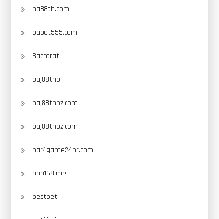
ba88th.com
babet555.com
Baccarat
baj88thb
baj88thbz.com
baj88thbz.com
bar4game24hr.com
bbp168.me
bestbet