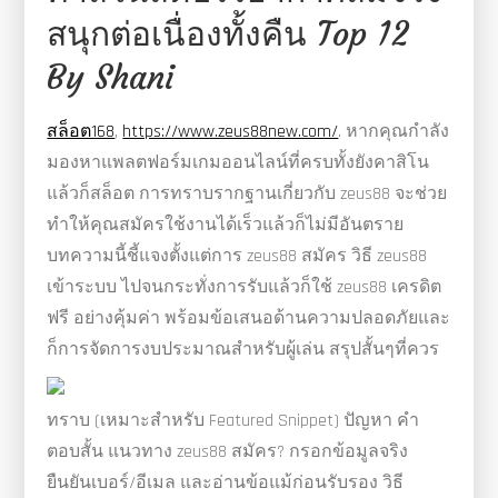
สนุกต่อเนื่องทั้งคืน Top 12
By Shani
สล็อต168
,
https://www.zeus88new.com/
. หากคุณกำลัง
มองหาแพลตฟอร์มเกมออนไลน์ที่ครบทั้งยังคาสิโน
แล้วก็สล็อต การทราบรากฐานเกี่ยวกับ zeus88 จะช่วย
ทำให้คุณสมัครใช้งานได้เร็วแล้วก็ไม่มีอันตราย
บทความนี้ชี้แจงตั้งแต่การ zeus88 สมัคร วิธี zeus88
เข้าระบบ ไปจนกระทั่งการรับแล้วก็ใช้ zeus88 เครดิต
ฟรี อย่างคุ้มค่า พร้อมข้อเสนอด้านความปลอดภัยและ
ก็การจัดการงบประมาณสำหรับผู้เล่น
สรุปสั้นๆที่ควร
ทราบ (เหมาะสำหรับ Featured Snippet)
ปัญหา คำ
ตอบสั้น
แนวทาง zeus88 สมัคร? กรอกข้อมูลจริง
ยืนยันเบอร์/อีเมล และอ่านข้อแม้ก่อนรับรอง
วิธี