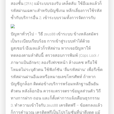
สองชั้น (2FA) แม้ระบบรองรับ
เคล็ดลับ: ใช้อีเมลแล้วก็
รหัสผ่านเฉพาะสำหรับบัญชีเกม หลีกเลี่ยงการใช้รหัส
ซ้ำกับบริการอื่น
2. เข้าระบบรวมทั้งการจัดการกับ
ปัญหาทั่วๆไป — วิธี zeus88 เข้าระบบ
ข้างหลังสมัคร
เป็นระเบียบเรียบร้อย การเข้าสู่ระบบทำได้ด้วย
ยูสเซอร์/อีเมลแล้วก็รหัสผ่าน หากเจอปัญหาให้
ทดลองตามลำดับนี้:
ตรวจสอบการพิมพ์ (Caps Lock /
ภาษาแป้นอักษร)
ลองรีเฟรชหน้า ล้างแคช หรือใช้
โหมดไม่ระบุตัวตน
ใช้ฟังก์ชัน “ลืมรหัสผ่าน” เพื่อรีเซ็ต
รหัสผ่านผ่านอีเมลหรือหมายเลขโทรศัพท์
ถ้าหาก
บัญชีถูกล็อก ติดต่อข้างบริการพร้อมหลักฐานยืนยัน
ตัวตน
หลังล็อกอิน ควรจะตรวจตราข้อมูลส่วนตัว วิถี
ทางการฝาก-ถอน และก็ตั้งค่าการแจ้งเตือนธุรกรรม
3. ทำความเข้าใจกับ zeus88 เครดิตฟรี — ข้อตกลงแล้ว
ก็การคำนวณ
เครดิตฟรีเป็นโปรโมชั่นที่น่าดึงดูด แม้