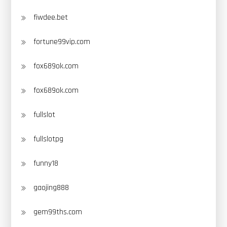
fiwdee.bet
fortune99vip.com
fox689ok.com
fox689ok.com
fullslot
fullslotpg
funny18
gaojing888
gem99ths.com