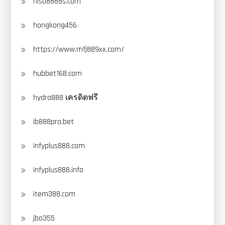
hiso8888s.com
hongkong456
https://www.mfj889xx.com/
hubbet168.com
hydra888 เครดิตฟรี
ib888pro.bet
infyplus888.com
infyplus888.info
item388.com
jbo355