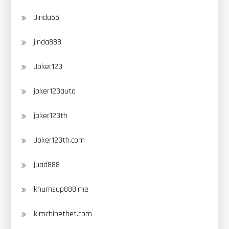
Jinda55
jinda888
Joker123
joker123auto
joker123th
Joker123th.com
juad888
khumsup888.me
kimchibetbet.com