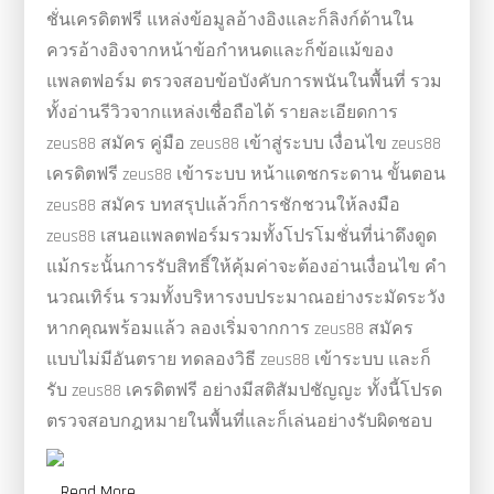
ชั่นเครดิตฟรี
แหล่งข้อมูลอ้างอิงและก็ลิงก์ด้านใน
ควรอ้างอิงจากหน้าข้อกำหนดและก็ข้อแม้ของ
แพลตฟอร์ม ตรวจสอบข้อบังคับการพนันในพื้นที่ รวม
ทั้งอ่านรีวิวจากแหล่งเชื่อถือได้
รายละเอียดการ
zeus88 สมัคร
คู่มือ zeus88 เข้าสู่ระบบ
เงื่อนไข zeus88
เครดิตฟรี
zeus88 เข้าระบบ หน้าแดชกระดาน
ขั้นตอน
zeus88 สมัคร
บทสรุปแล้วก็การชักชวนให้ลงมือ
zeus88 เสนอแพลตฟอร์มรวมทั้งโปรโมชั่นที่น่าดึงดูด
แม้กระนั้นการรับสิทธิ์ให้คุ้มค่าจะต้องอ่านเงื่อนไข คำ
นวณเทิร์น รวมทั้งบริหารงบประมาณอย่างระมัดระวัง
หากคุณพร้อมแล้ว ลองเริ่มจากการ zeus88 สมัคร
แบบไม่มีอันตราย ทดลองวิธี zeus88 เข้าระบบ และก็
รับ zeus88 เครดิตฟรี อย่างมีสติสัมปชัญญะ ทั้งนี้โปรด
ตรวจสอบกฎหมายในพื้นที่และก็เล่นอย่างรับผิดชอบ
…
Read More