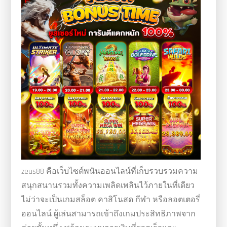
zeus88 คือเว็บไซต์พนันออนไลน์ที่เก็บรวบรวมความ
สนุกสนานรวมทั้งความเพลิดเพลินไว้ภายในที่เดียว
ไม่ว่าจะเป็นเกมสล็อต คาสิโนสด กีฬา หรือลอตเตอรี่
ออนไลน์ ผู้เล่นสามารถเข้าถึงเกมประสิทธิภาพจาก