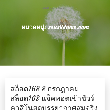
zeus88new.com
หมวดหมู่:
zeus88new.com
สล็อต168 8 กรกฎาคม
สล็อต168 แจ็คพอตเข้าชัวร์
คาสิโนสดบรรยากาศสมจริง