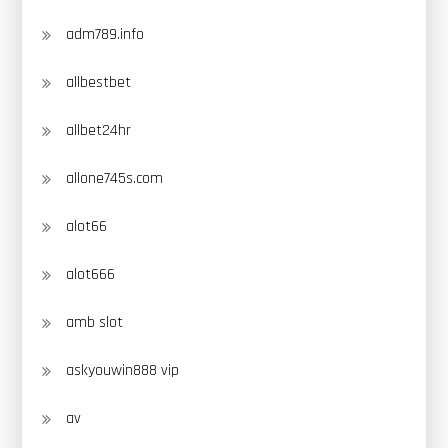
adm789.info
allbestbet
allbet24hr
allone745s.com
alot66
alot666
amb slot
askyouwin888 vip
av