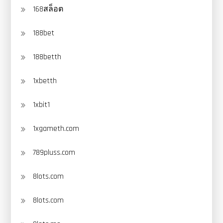
168สล็อต
188bet
188betth
1xbetth
1xbit1
1xgameth.com
789pluss.com
8lots.com
8lots.com