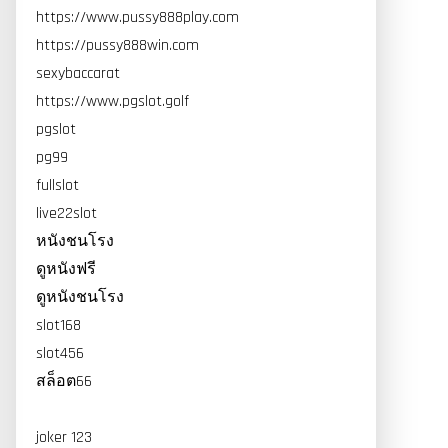
https://www.pussy888play.com
https://pussy888win.com
sexybaccarat
https://www.pgslot.golf
pgslot
pg99
fullslot
live22slot
หนังชนโรง
ดูหนังฟรี
ดูหนังชนโรง
slot168
slot456
สล็อต66
joker 123