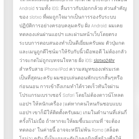
Android รวมทั้ง iOS: ลื่นราวกับปอกกล้วย
ส่วนสำคัญ
ของ slotxo ที่ผมถูกใจมากเป็นการรองรับระบบ
ปฏิบัติการอย่างครอบคลุมครับ
ฝั่ง Android: ผมเคย
ทดลองเล่นผ่านแอปฯ และผ่านหน้าเว็บโดยตรง
ระบบการตอบสนองทำเป็นดีเยี่ยมครับผม ตัวปุ่มกด
และเมนูถูกดีไซน์มาให้รับกับนิ้วมือพอดี ไม่ต้องกลัว
ว่าจะกดไม่ถูกเบทจนใจหาย
ฝั่ง iOS:
slotxo24hr
สำหรับสาย iPhone/iPad ความสมูทของเฟรมเรต
เป็นที่สุดนะครับ ผมชอบเล่นตอนพักเบรกสั้นๆหรือ
ก่อนนอน การเข้าถึงเกมทำได้รวดเร็วทันใจผ่าน
โปรแกรมเบราเซอร์ Safari โดยไม่ต้องดาวน์โหลด
แอปฯ ให้หนักเครื่อง (แต่หากคนไหนกันชอบแบบ
แอปฯ เขาก็มีให้ติดตั้งครับผม)
เกมในตำนานที่เล่นกี่
ครั้งก็ไม่เบื่อ
ถ้าหากจะให้ผมชี้แนะเกมที่ “จะต้อง
ทดลอง” ในค่ายนี้ อาจจะหนีไม่พ้น Roma (สล็อต
โรม่า) ครับ นี่เป็นเกมระดับไอคอนิกที่สร้างชื่อให้