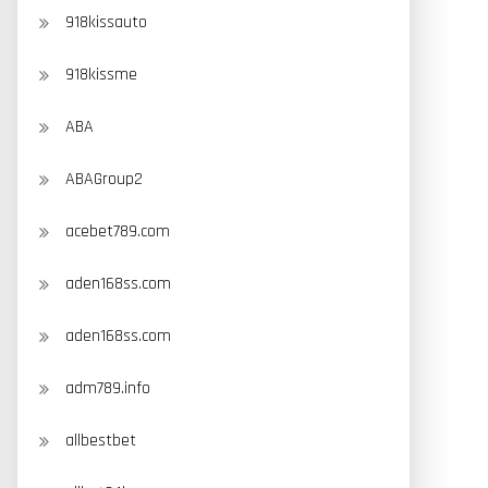
918kissauto
918kissme
ABA
ABAGroup2
acebet789.com
aden168ss.com
aden168ss.com
adm789.info
allbestbet