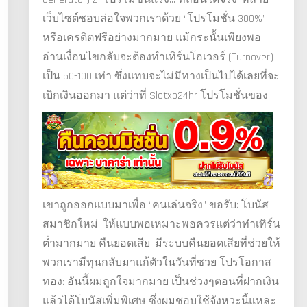
เว็บไซต์ชอบล่อใจพวกเราด้วย “โปรโมชั่น 300%”
หรือเครดิตฟรีอย่างมากมาย แม้กระนั้นเพียงพอ
อ่านเงื่อนไขกลับจะต้องทำเทิร์นโอเวอร์ (Turnover)
เป็น 50-100 เท่า ซึ่งแทบจะไม่มีทางเป็นไปได้เลยที่จะ
เบิกเงินออกมา
แต่ว่าที่ Slotxo24hr โปรโมชั่นของ
เขาถูกออกแบบมาเพื่อ “คนเล่นจริง” ขอรับ:
โบนัส
สมาชิกใหม่: ให้แบบพอเหมาะพอควรแต่ว่าทำเทิร์น
ต่ำมากมาย
คืนยอดเสีย: มีระบบคืนยอดเสียที่ช่วยให้
พวกเรามีทุนกลับมาแก้ตัวในวันที่ซวย
โปรโอกาส
ทอง: อันนี้ผมถูกใจมากมาย เป็นช่วงๆตอนที่ฝากเงิน
แล้วได้โบนัสเพิ่มพิเศษ ซึ่งผมชอบใช้จังหวะนี้แหละ