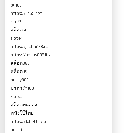
pg168
https://jin55.net
slot99
สล็อต66
slot44
https://judhai168.co
https://bonus888.life
สล็อต888
สล็อต99
pussy888
บาคาร่า168
slotxo
สล็อตทดลอง
หนังโป๊ไทย
https://1xbetth.vip
pgslot