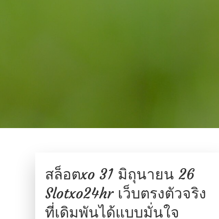
สล็อตxo 31 มิถุนายน 26
Slotxo24hr เว็บตรงตัวจริง
ที่เดิมพันได้แบบมั่นใจ