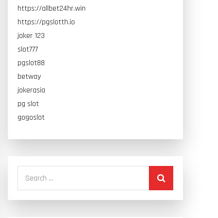
https://allbet24hr.win
https://pgslotth.io
joker 123
slot777
pgslot88
betway
jokerasia
pg slot
gogoslot
Search
for: