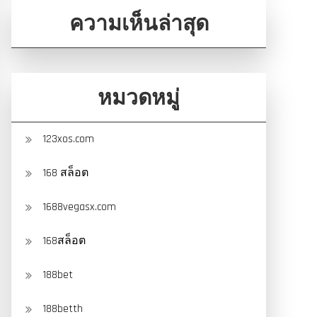
ความเห็นล่าสุด
หมวดหมู่
123xos.com
168 สล็อต
1688vegasx.com
168สล็อต
188bet
188betth