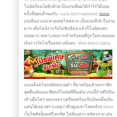
โบนัสก้อนโตอีกด้วย เป็นเกมที่ผมได้กำไรได้บ่อย
ครั้งที่สุดแล้วขอรับ
• Lucky God Progressive:
slotxo
เกมธีมอาแปะทวยเทพโชคลาภ เป็นเกมที่เข้าใจง่าย
มาก เส้นไลน์รางวัลไม่ซับซ้อน แล้วก็โบนัสแตก
บ่อยมาก เหมาะสมมากสำหรับคนที่ถูกใจสะสมยอด
เงินรางวัลไปเรื่อยอย่างมั่นคง
• Black Beard Legacy:
เกมสล็อตโจรสลัดหนวดดำ ที่มาพร้อมด้วยกราฟิก
สุดตื่นเต้นและฟีพบร์โบนัสที่ตื่นเต้น เกมนี้ถ้าฟรีสปิน
เข้าเมื่อไหร่ บอกเลยว่าเตรียมพร้อมรับเงินหมื่นเงิน
แสนได้เลย เพราะเหตุว่าตัวคูณเขาโหดจริงๆ
slotxo
เว็บไซต์สล็อตฟรีเครดิต ไม่ต้องฝาก สมัครง่าย เล่น