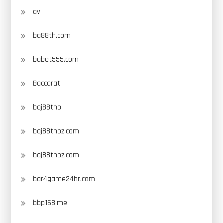
av
ba88th.com
babet555.com
Baccarat
baj88thb
baj88thbz.com
baj88thbz.com
bar4game24hr.com
bbp168.me