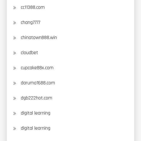
cc11388.com
chang7777
chinatown888.win
cloudbet
cupcake88x.com
daruma1688.com
dgb222hot.com
digital learning
digital learning