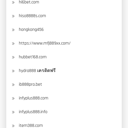
hi6bet.com
hiso8888s.com
hongkong456
https://www.mfj889xx.com/
hubbet168.com
hydra888 เครดิตฟรี
ib888pro.bet
infyplus888.com
infyplus888.info
item388.com