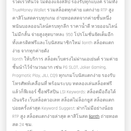
รวดเร็วทันใจ ไม่ต้องแจ้งสลิป
รองรับทุกแบงค์ รวมทั้ง
TrueMoney Wallet
รวมสล็อตทุกค่าย แตกง่าย RTP สูง
คาสิโนสดครบทุกเกม ถ่ายทอดสดจากค่ายชั้นหนึ่ง
พนันบอลออนไลน์ครบทุกลีก ราคาน้ำดี
หวยออนไลน์
ไม่มีกลั้น จ่ายสูงสุดบาทละ 950
โปรโมชั่นจัดเต็มอีก
ทั้งเครดิตฟรีและโบนัสสมาชิกใหม่
lionth สล็อตแตก
ง่าย จากทุกค่ายดัง
lionth ให้บริการ สล็อตเว็บตรงไม่ผ่านเอเย่นต์ รวมค่าย
ชั้นนำไว้จำนวนมาก เช่น PG SLOT, Joker Gaming,
Pragmatic Play, JILI, CQ9 ทุกเกมโบนัสแตกง่าย รองรับ
โทรศัพท์เคลื่อนที่ พร้อมระบบ ทดลองเล่นสล็อตฟรี
แล้วก็ฟีเจอร์ ซื้อฟรีสปิน
LSI Keywords:
สล็อตมือถือได้
เงินจริง
เว็บสล็อตวอเลท
สล็อตไม่ล็อกยูส
สล็อตแตก
บ่อยครั้งล่าสุด
Keyword Suggest:
ฝากไม่มีอย่างน้อย
RTP สูง
สล็อตแตกง่ายล่าสุด
คาสิโนสด
lionth
ถ่ายทอด
สด 24 ชม.