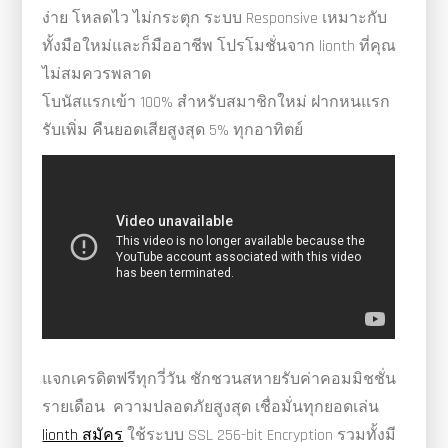
ง่าย
โหลดไว ไม่กระตุก
ระบบ Responsive
เหมาะกับ
ทั้งมือใหม่และก็มืออาชีพ
โปรโมชั่นจาก lionth ที่คุณ
ไม่สมควรพลาด
โบนัสแรกเข้า 100% สำหรับสมาชิกใหม่
ฝากหนแรก
รับเพิ่ม
คืนยอดเสียสูงสุด 5% ทุกอาทิตย์
แจกเครดิตฟรีทุกวี่วัน
ชักชวนสหายรับค่าคอมมิชชั่น
รายเดือน
️ ความปลอดภัยสูงสุด เชื่อมั่นทุกยอดเล่น
lionth สมัคร
ใช้ระบบ SSL 256-bit Encryption รวมทั้งมี