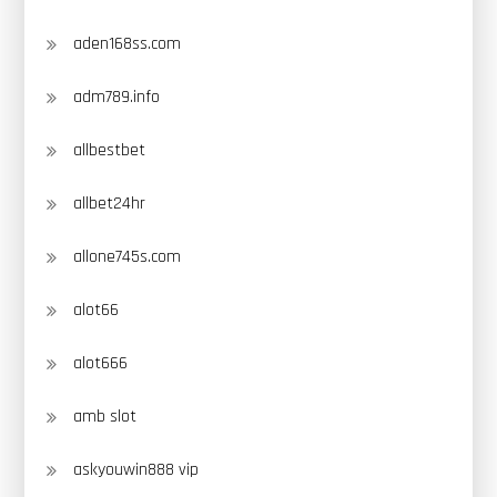
aden168ss.com
adm789.info
allbestbet
allbet24hr
allone745s.com
alot66
alot666
amb slot
askyouwin888 vip