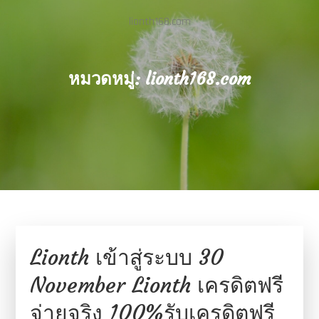
lionth168.com
หมวดหมู่:
lionth168.com
Lionth เข้าสู่ระบบ 30
November Lionth เครดิตฟรี
จ่ายจริง 100%รับเครดิตฟรี