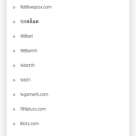
1688vegasx.com
168สล็อต
188bet
188betth
1xbetth
1xbit1
1xgameth.com
789pluss.com
8lots.com