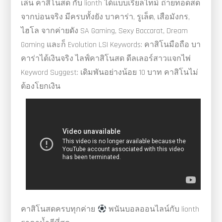
เล่น คาสิโนสด กับ lionth ได้แบบเรียลไทม์ ถ่ายทอดสด
จากบ่อนจริง มีครบทั้งยัง บาคาร่า, รูเล็ต, เสือมังกร,
ไฮโล จากค่ายดัง SA Gaming, Sexy Baccarat, Dream
Gaming และก็ Evolution
LSI Keywords:
คาสิโนมือถือ
บา
คาร่าได้เงินจริง
ไลฟ์คาสิโนสด
ดีลเลอร์สาวแจกไพ่
Keyword Suggest:
เดิมพันอย่างน้อย 10 บาท
คาสิโนไม่
ต้องโยกเงิน
คาสิโนสดครบทุกค่าย
พนันบอลออนไลน์กับ lionth