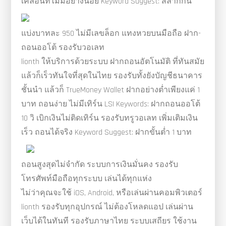
เคลื่อนที่ไม่มีอย่างน้อย
Keyword Suggest:
สลากกิน
แบ่งบาทละ 950
ไม่มีเลขล็อก
แทงหวยบนมือถือ
ฝาก-
ถอนออโต้ รองรับวอเลท
lionth ให้บริการด้วยระบบ ฝากถอนอัตโนมัติ ที่ทันสมัย
แล้วก็เร็วทันใจที่สุดในไทย รองรับทั้งยังบัญชีธนาคาร
ชั้นนำ แล้วก็ TrueMoney Wallet ฝากอย่างต่ำเพียงแค่ 1
บาท ถอนง่าย ไม่มีเทิร์น
LSI Keywords:
ฝากถอนออโต้
10 วิ
เบิกเงินไม่ติดเทิร์น
รองรับทรูวอเลท
เพิ่มเติมเงิน
เร็ว ถอนได้จริง
Keyword Suggest:
ฝากขั้นต่ำ 1 บาท
ถอนสูงสุดไม่จำกัด
ระบบการเงินมั่นคง
รองรับ
โทรศัพท์มือถือทุกระบบ เล่นได้ทุกแห่ง
ไม่ว่าคุณจะใช้ iOS, Android, หรือเล่นผ่านคอมพิวเตอร์
lionth รองรับทุกอุปกรณ์ ไม่ต้องโหลดแอป เล่นผ่าน
เว็บได้ในทันที รองรับภาษาไทย ระบบเสถียร ใช้งาน