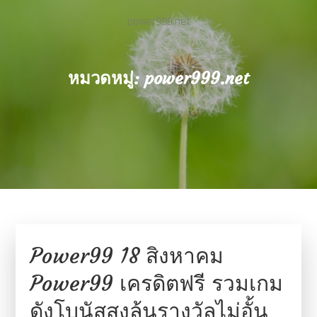
power999.net
หมวดหมู่:
power999.net
Power99 18 สิงหาคม
Power99 เครดิตฟรี รวมเกม
ดังโบนัสสูงลุ้นรางวัลไม่อั้น