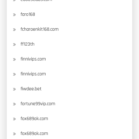
faro168
fcharoenkit168.com
ff123th
finnivips.com
finnivips.com
fiwdee.bet
fortune99vip.com
fox689ok.com
fox689ok.com