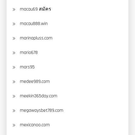
macau69 สมัคร
macau888.win
marinapluss.com
mario678
mars95
medee989.com
meekin365day.com
megawaysbet789.com
mexicanoo.com