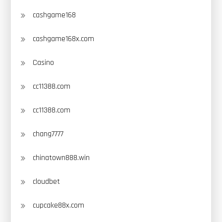
cashgame168
cashgame168x.com
Casino
cc11388.com
cc11388.com
chang7777
chinatown888.win
cloudbet
cupcake88x.com