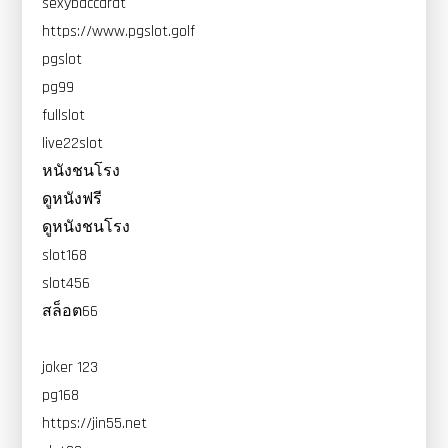
sexybaccarat
https://www.pgslot.golf
pgslot
pg99
fullslot
live22slot
หนังชนโรง
ดูหนังฟรี
ดูหนังชนโรง
slot168
slot456
สล็อต66
joker 123
pg168
https://jin55.net