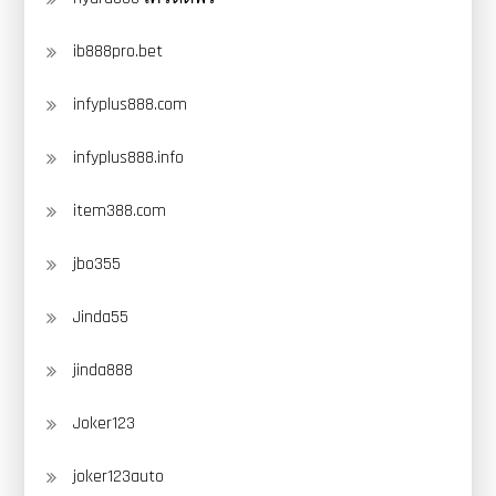
ib888pro.bet
infyplus888.com
infyplus888.info
item388.com
jbo355
Jinda55
jinda888
Joker123
joker123auto