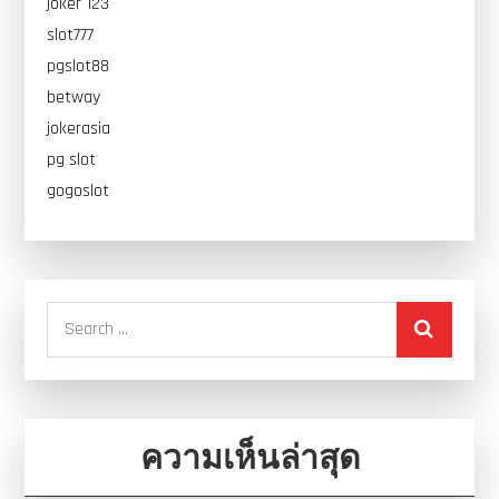
joker 123
slot777
pgslot88
betway
jokerasia
pg slot
gogoslot
Search
for:
ความเห็นล่าสุด