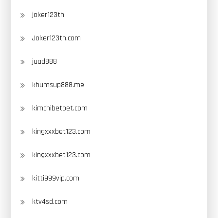
joker123th
Joker123th.com
juad888
khumsup888.me
kimchibetbet.com
kingxxxbet123.com
kingxxxbet123.com
kitti999vip.com
ktv4sd.com