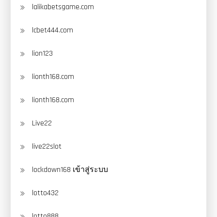
lalikabetsgame.com
lcbet444.com
lion123
lionth168.com
lionth168.com
Live22
live22slot
lockdown168 เข้าสู่ระบบ
lotto432
lotto888