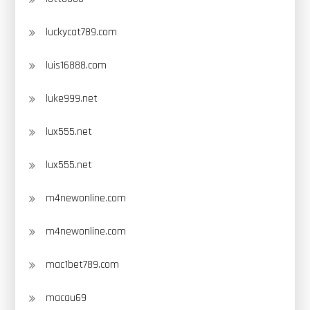
luckycat789.com
luis16888.com
luke999.net
lux555.net
lux555.net
m4newonline.com
m4newonline.com
mac1bet789.com
macau69