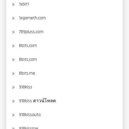
1xbit1
1xgameth.com
789pluss.com
8lots.com
8lots.com
8lots.me
918Kiss
918kiss ดาวน์โหลด
918kissauto
918kissme