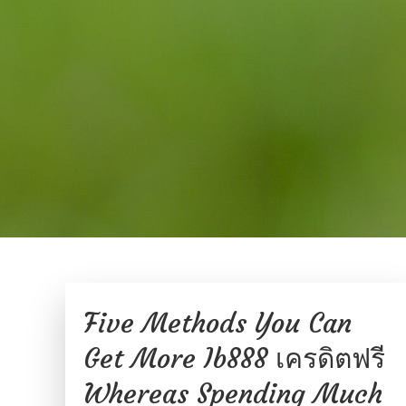
Five Methods You Can
Get More Ib888 เครดิตฟรี
Whereas Spending Much