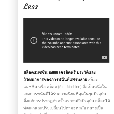
Less
สล็อตแมชชีน:
ib888 เครดิตฟรี
ประวัติและ
วิวัฒนาการของการพนันที่แพร่หลาย
สล็อต
แมชชีน หรือ สล็อต (Slot Machine) ถือเป็นหนึ่งใน
เกมการพนันที่ได้รับความนิยมที่สุดในยุคปัจจุบัน
ตั้งแต่การปรากฏตัวครั้งแรกจนถึงปัจจุบัน สล็อตได้
พัฒนาและปรับเปลี่ยนไปตามยุคสมัย กลายเป็น