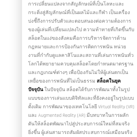
การเปลี่ยนแปลงจากสัญลักษณ์ที่เป็นโลหะและ
กระดิ่งสู่สัญลักษณ์ที่เป็นผลไม้และกีฬา เป็นเครื่อง
บ่งชี้ถึงการปรับตัวและตอบสนองต่อความต้องการ
ของผู้เล่นที่เปลี่ยนแปลงไป
ความท้าทายที่เกิดขึ้นกับ
สล็อตในแง่ของสังคมคือการบริหารจัดการด้าน
กฎหมายและการป้องกันการติดการพนัน หน่วย
งานที่กำกับดูแลคาสิโนและสถานที่เล่นการพนันทั่ว
โลกได้พยายามควบคุมสล็อตโดยกำหนดมาตรฐาน
และกฎเกณฑ์ต่างๆ เพื่อป้องกันไม่ให้ผู้เล่นตกเป็น
เหยื่อของการพนันที่ไม่เป็นธรรม
สล็อตในยุค
ปัจจุบัน
ในปัจจุบัน สล็อตได้รับการพัฒนาทั้งในรูป
แบบของการเล่นแบบดิจิทัลและที่ยังคงอยู่ในรูปแบบ
ดั้งเดิม การพัฒนาของเทคโนโลยี Virtual Reality (VR)
และ Augmented Reality (AR) มีบทบาทในการผลัก
ดันให้สล็อตพัฒนาไปสู่ประสบการณ์ใหม่ที่สมจริง
ยิ่งขึ้น ผู้เล่นสามารถสัมผัสประสบการณ์เสมือนจริง