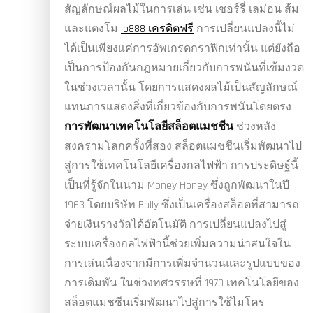
สัญลักษณ์ผลไม้ในการเล่น เช่น เชอร์รี่ เลม่อน ส้ม
และแตงโม
ib888 เครดิตฟรี
การเปลี่ยนแปลงนี้ไม่
ได้เป็นเพียงแค่การอัพเกรดกราฟิกเท่านั้น แต่ยังถือ
เป็นการป้องกันกฎหมายเกี่ยวกับการพนันที่เข้มงวด
ในช่วงเวลานั้น โดยการแสดงผลไม้เป็นสัญลักษณ์
แทนการแสดงสิ่งที่เกี่ยวข้องกับการพนันโดยตรง
การพัฒนาเทคโนโลยีสล็อตแมชชีน
ช่วงหลัง
สงครามโลกครั้งที่สอง สล็อตแมชชีนเริ่มพัฒนาไป
สู่การใช้เทคโนโลยีเครื่องกลไฟฟ้า การประดิษฐ์นี้
เป็นที่รู้จักในนาม Money Honey ซึ่งถูกพัฒนาในปี
1963 โดยบริษัท Bally ซึ่งเป็นเครื่องสล็อตที่สามารถ
จ่ายเงินรางวัลได้อัตโนมัติ การเปลี่ยนแปลงไปสู่
ระบบเครื่องกลไฟฟ้านี้ช่วยเพิ่มความน่าสนใจใน
การเล่นเนื่องจากมีการเพิ่มจำนวนและรูปแบบของ
การเดิมพัน
ในช่วงทศวรรษที่ 1970 เทคโนโลยีของ
สล็อตแมชชีนเริ่มพัฒนาไปสู่การใช้ไมโคร