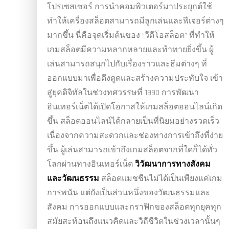
โปรเซสเซอร์ การนำคอมพิวเตอร์มาประยุกต์ใช้
ทำให้เครื่องสล็อตสามารถมีลูกเล่นและฟีเจอร์ต่างๆ
มากขึ้น นี่คือจุดเริ่มต้นของ “วีดีโอสล็อต” ที่ทำให้
เกมสล็อตมีความหลากหลายและท้าทายยิ่งขึ้น ผู้
เล่นสามารถสนุกไปกับเรื่องราวและธีมต่างๆ ที่
ออกแบบมาเพื่อดึงดูดและสร้างความประทับใจ
เข้า
สู่ยุคดิจิทัลในช่วงทศวรรษที่ 1990 การพัฒนา
อินเทอร์เน็ตได้เปิดโอกาสให้เกมสล็อตออนไลน์เกิด
ขึ้น สล็อตออนไลน์ได้กลายเป็นที่นิยมอย่างรวดเร็ว
เนื่องจากความสะดวกและช่องทางการเข้าถึงที่ง่าย
ขึ้น ผู้เล่นสามารถเข้าถึงเกมสล็อตจากที่ใดก็ได้ทั่ว
โลกผ่านทางอินเทอร์เน็ต
วิวัฒนาการทางสังคม
และวัฒนธรรม
สล็อตแมชชีนไม่ได้เป็นเพียงแค่เกม
การพนัน แต่ยังเป็นส่วนหนึ่งของวัฒนธรรมและ
สังคม การออกแบบและกราฟิกของสล็อตทุกยุคทุก
สมัยสะท้อนถึงแนวคิดและวิถีชีวิตในช่วงเวลานั้นๆ