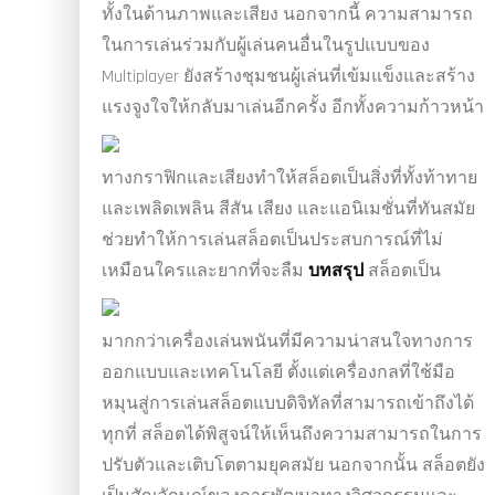
ทั้งในด้านภาพและเสียง นอกจากนี้ ความสามารถ
ในการเล่นร่วมกับผู้เล่นคนอื่นในรูปแบบของ
Multiplayer ยังสร้างชุมชนผู้เล่นที่เข้มแข็งและสร้าง
แรงจูงใจให้กลับมาเล่นอีกครั้ง
อีกทั้งความก้าวหน้า
ทางกราฟิกและเสียงทำให้สล็อตเป็นสิ่งที่ทั้งท้าทาย
และเพลิดเพลิน สีสัน เสียง และแอนิเมชั่นที่ทันสมัย
ช่วยทำให้การเล่นสล็อตเป็นประสบการณ์ที่ไม่
เหมือนใครและยากที่จะลืม
บทสรุป
สล็อตเป็น
มากกว่าเครื่องเล่นพนันที่มีความน่าสนใจทางการ
ออกแบบและเทคโนโลยี ตั้งแต่เครื่องกลที่ใช้มือ
หมุนสู่การเล่นสล็อตแบบดิจิทัลที่สามารถเข้าถึงได้
ทุกที่ สล็อตได้พิสูจน์ให้เห็นถึงความสามารถในการ
ปรับตัวและเติบโตตามยุคสมัย นอกจากนั้น สล็อตยัง