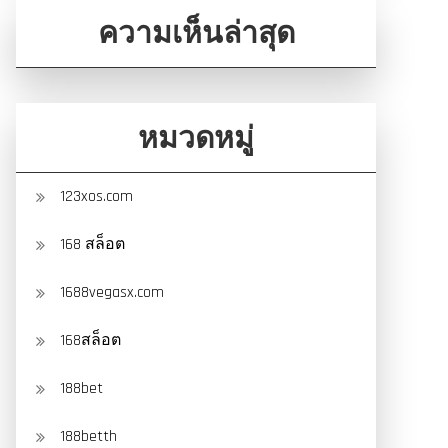
ความเห็นล่าสุด
หมวดหมู่
123xos.com
168 สล็อต
1688vegasx.com
168สล็อต
188bet
188betth