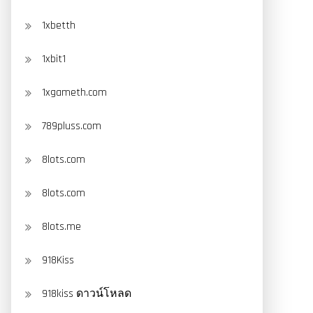
1xbetth
1xbit1
1xgameth.com
789pluss.com
8lots.com
8lots.com
8lots.me
918Kiss
918kiss ดาวน์โหลด