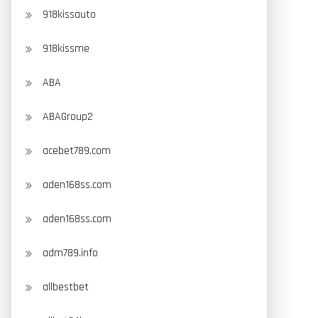
918kissauto
918kissme
ABA
ABAGroup2
acebet789.com
aden168ss.com
aden168ss.com
adm789.info
allbestbet