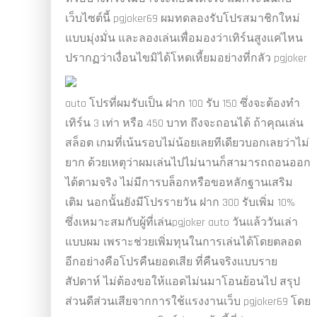
เว็บไซต์นี้ pgjoker69 ผมทดลองรับโปรสมาชิกใหม่
แบบมุ่งมั่น และลองเล่นเพื่อมองว่าเทิร์นสูงแค่ไหน
ปรากฏว่าเงื่อนไขมิได้โหดเหี้ยมอย่างที่กลัว
pgjoker
auto โปรที่ผมรับเป็น ฝาก 100 รับ 150 ซึ่งจะต้องทำ
เทิร์น 3 เท่า หรือ 450 บาท ถึงจะถอนได้ ถ้าคุณเล่น
สล็อต เกมที่เน้นรอบไม่น้อยเลยทีเดียวบอกเลยว่าไม่
ยาก ด้วยเหตุว่าผมเล่นไปไม่นานก็สามารถถอนออก
ได้ตามจริง ไม่มีการบล็อกหรือขอหลักฐานเสริม
เติม
นอกนั้นยังมีโปรรายวัน ฝาก 300 รับเพิ่ม 10%
ซึ่งเหมาะสมกับผู้ที่เล่นpgjoker auto วันแล้ววันเล่า
แบบผม เพราะช่วยเพิ่มทุนในการเล่นได้โดยตลอด
อีกอย่างคือโปรคืนยอดเสีย ที่คืนจริงแบบราย
สัปดาห์ ไม่ต้องขอให้แอดไม่นมาโอนย้อนไป
สรุป
ส่วนดีส่วนเสียจากการใช้แรงงานเว็บ pgjoker69 โดย