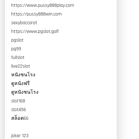
https://www.pussy888play.com
https://pussy888win.com
sexybaccarat
https://www.pgslot.golf
pgslot
pg99
fullslot
live22slot
หนังชนโรง
ดูหนังฟรี
ดูหนังชนโรง
slot168
slot456
สล็อต66
joker 123