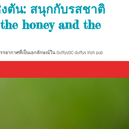
งตัน: สนุกกับรสชาติ
 the honey and the
ยากาศที่เป็นเอกลักษณ์ใน DuffysDC duffys irish pub