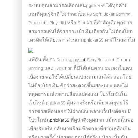
ระบบ คุณสามารถเลือกเล่นpgjoker69 ได้ทุกค่าย
เกมที่คุณรู้จักดี ไม่ว่าจะเป็น PG Soft, Joker Gaming,
Pragmatic Play, JILI หรือ Slot XO ที่สำคัญคือทุกค่าย
สามารถเล่นได้จากกระเป๋าเงินเดียวกัน ไม่ต้องโยก
เครดิตให้เสียเวลา
ส่วนเกมpgjoker69 คาสิโนสดก็ไม่
แพ้กัน ทั้ง SA Gaming,
pgslot
Sexy Baccarat, Dream
Gaming และ Evolution ก็มีให้เล่นครบ ผมเองเป็นคน
เบื่อง่าย พอใช้ได้เปลี่ยนแปลงเกมเล่นได้ตลอดโดย
ไม่ต้องโยกเงิน คิดว่าสะดวกขึ้นเยอะแยะ และไม่
หลุดอารมณ์เวลาเปลี่ยนแปลงเกม
โปรโมชั่นใน
เว็บไซต์ pgjoker69 คุ้มค่าจริงหรือเพียงแค่ยุทธวิธี
การขายเพื่อหลอกให้ฝากเงิน
หลายเว็บไซต์ชอบมี
โปรโมชั่น
pgjoker69
ที่ดูน่าดึงดูดมาก แม้กระนั้นพอ
เพียงรับจริง กลับมาพร้อมข้อตกลงที่ยากเหลือเกิน
หรือบางครั้งไม่อาจจะถอนได้จริง แม้กระนั้นกับ