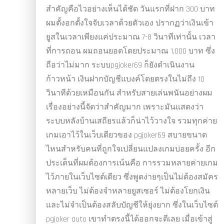
สำคัญคือไวอย่างเห็นได้ชัด วันแรกที่ฝาก 300 บาท
ผมตั้งอกตั้งใจจับเวลาด้วยตัวเอง ปรากฏว่าเงินเข้า
ยูสในเวลาเพียงแค่ประมาณ 7-8 วินาทีเท่านั้น
เวลา
ที่การถอน ผมถอนยอดโดยประมาณ 1,000 บาท ซึ่ง
ถือว่าไม่มาก ระบบpgjoker69 ก็ยังดำเนินงาน
ก้าวหน้า เงินฝากบัญชีแบงค์โดยตรงในไม่ถึง 10
วินาทีด้วยเหมือนกัน สำหรับสายเล่นพนันอย่างผม
เรื่องอย่างนี้จัดว่าสำคัญมาก เพราะมันแสดงว่า
ระบบหลังบ้านเสถียรแล้วก็น่าไว้วางใจ
รวมทุกค่าย
เกมเอาไว้ในเว็บเดียวของ pgjoker69 สบายขนาด
ไหนสำหรับคนที่ถูกใจเปลี่ยนแปลงเกมบ่อยครั้ง
อีก
ประเด็นที่ผมต้องการเน้นคือ การรวมหลายค่ายเกม
ไว้ภายในเว็บไซต์เดียว ซึ่งพูดง่ายๆเป็นไม่ต้องสมัคร
หลายเว็บ ไม่ต้องจำหลายยูสเซอร์ ไม่ต้องโยกเงิน
และไม่จำเป็นต้องสลับบัญชีให้ยุ่งยาก ซึ่งในเว็บไซต์
pgjoker auto เขาทำตรงนี้ได้ออกจะดีเลย
เมื่อเข้าสู่