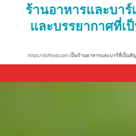
Skip
ร้านอาหารและบาร์เป
to
content
และบรรยากาศที่เป็
https://duffysdc.com เป็นร้านอาหารและบาร์ที่เป็น