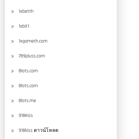
1xbetth
1xbit1
1xgameth.com
789pluss.com
8lots.com
8lots.com
8lots.me
918Kiss
918kiss ดาวน์โหลด