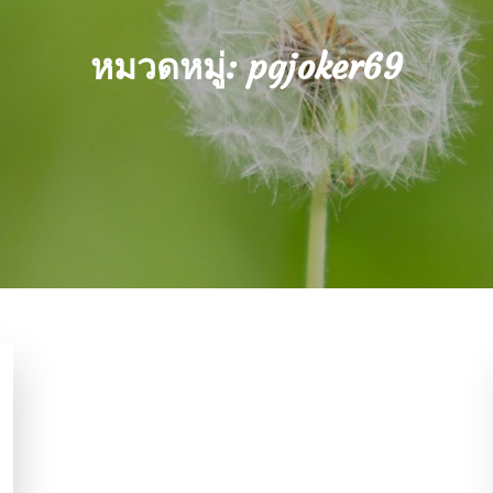
หมวดหมู่:
pgjoker69