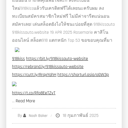
แน่นอน ถ้าเกิดคุณพอใจล่ะก็ ลงทะเบียน
ใหม่918kissแล้วรับเครดิตฟรีได้เลยนะครับผม ลง
ทะเบียนสมัครสมาชิกใหม่ฟรี ไม่มีค่าจารีตแน่นอน
สมัครเลย!
เล่นสล็อตยังไงให้ชนะบ่อยที่สุด 918kissauto
918kissauto.website 19 APR 2025 Rosemarie คาสิโน
ออนไลน์ สล็อต918 แตกหนัก Top 53
ขอขอบคุณที่มา
918kiss
https://bit.ly/918kissauto-website
https://rebrand.ly/918kissauto-website
https://cutt.ly/RrqxYahH
https://shorturl.asia/oGW3p
https://t.co/Rfo8EeTZvT
…
Read More
By
18 กุมภาพันธ์ 2025
Noah Baker