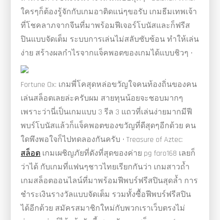
ใครๆก็ต้องรู้จักกับเกมอาติดแน่ๆขอรับ เกมธีมเทพเจ้า
ที่โชคลาภจากจีนที่มาพร้อมฟีเจอร์โบนัสและก็ฟรีส
ปินแบบจัดเต็ม ระบบการเล่นไม่สลับซับซ้อน ทำให้เล่น
ง่าย สร้างผลกำไรจากแจ็คพอตของเกมได้แบบชิวๆ
•
Fortune Ox: เกมพี่โคสุดหล่อขวัญใจคนท้องถิ่นของคน
เล่นสล็อตเลยล่ะครับผม สายทุนน้อยจะชอบมากๆ
เพราะว่านี่เป็นเกมแบบ 3 รีล 3 แถวที่เล่นง่ายมากมีฟี
พบร์โบนัสแล้วก็แจ็คพอตของขวัญที่ดีสุดๆอีกด้วย คน
ใดพึงพอใจก็ไปทดลองกันครับ
• Treasure of Aztec:
สล็อต
เกมเผชิญภัยที่ดังที่สุดของค่าย pg faro168 เลยก็
ว่าได้ กับเกมที่แฟนๆชาวไทยเรียกกันว่า เกมสาวถ้ำ
เกมสล็อตออนไลน์ที่มาพร้อมฟีพบร์ฟรีสปินสุดล้ำ การ
ชำระเงินรางวัลแบบจัดเต็ม รวมทั้งซื้อฟีพบร์ฟรีสปิน
ได้อีกด้วย
สมัครสมาชิกใหม่กับพวกเราเว็บตรงไม่