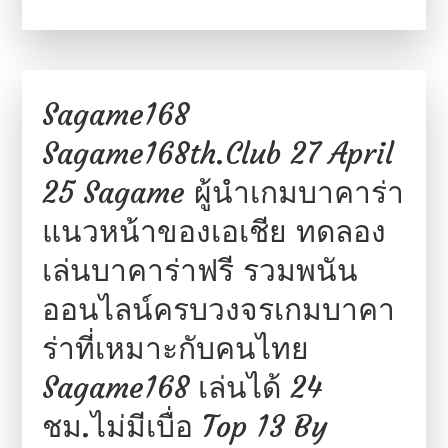
Sagame168
Sagame168th.club 27 April
25 Sagame ผู้นำเกมบาคาร่า
แนวหน้าของเอเชีย ทดลอง
เล่นบาคาร่าฟรี รวมพนัน
ออนไลน์ครบวงจรเกมบาคา
ร่าที่เหมาะกับคนไทย
Sagame168 เล่นได้ 24
ชม.ไม่มีเบื่อ Top 13 By