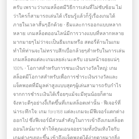
ครับ เพราะว่าเกมสล็อตมีวิธีการเล่นที่ไม่ซับซ้อน ไม่
ว่าใครก็สามารถเล่นได้ เรียนรู้แล้วก็รู้เรื่องเกมได้
ภายในเวลาสั้นๆอีกด้วย
• ธีมและการออกแบบหลาก
หลาย: เกมสล็อตออนไลน์มีการวางแบบที่หลากหลาย
มากมายๆไม่ว่าจะเป็นธีมเกมหรือ
สตอรี่ด้านในเกม
ทำให้ท่านจะไม่ทราบสึกเบื่อกล้วยๆสำหรับในการเล่น
เกมสล็อตแต่ละเกมเลยล่ะนะครับ เอนหน้าจอยแน่ๆ
100%
• โอกาสสำหรับการชนะเงินรางวัลใหญ่: เกม
สล็อตมีโอกาสสำหรับเพื่อการชำระเงินรางวัลและ
แจ็คพอตที่มีมูลค่าสูงแบบสุดๆผู้เล่นสามารถรับกำไร
จากการชำระเงินได้เรื่อยๆแม้จะมีทุนน้อยก็ตาม
จังหวะดีๆอย่างงี้เกิดขึ้นที่เกมสล็อตเท่านั้น
• ฟีเจอร์ที่
น่าระทึกใจ: เกม faro168 แต่ละเกมจะมีฟีเจอร์แตกต่าง
ออกไป ซึ่งฟีเจอร์มีส่วนสำคัญในการเข้าถึงเกมสล็อต
ออนไลน์มาก ทำให้คุณเอนจอยรวมทั้งบันเทิงใจกับ
เกมต่างๆเยอะขึ้น เข้าถึงแจ็คพอตได้ง่ายดายมากยิ่ง