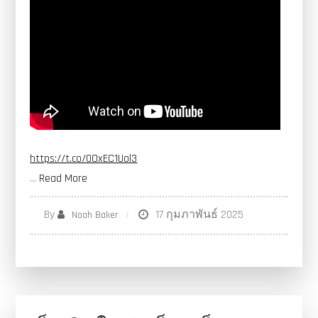
https://t.co/0OxEC1Uol3
…
Read More
By
17 กุมภาพันธ์ 2025
Noah Baker