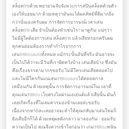
สล็อต918ด้วย พยายามจับจังหวะการสปินสล็อตด้วยตัว
เองให้บ่อยมาก ด้วยเหตุว่ามันจะได้ผลลัพธ์ที่ดีมากยิ่ง
กว่านั่นเองครับผม
การจัดการอารมณ์เวลาเล่น
สล็อต918 เสีย จำเป็นต้องทำเช่นไร? มาดูกัน!
แน่ๆว่า
ไม่มีผู้ใดต้องการเล่น สล็อต918 แล้วเสียหรอกครับผม
ทุกคนย่อมต้องการทำกำไรจากการ
เล่น918kissautoทั้งหมด แม้กระนั้นอันที่จริง มันอาจจะ
เป็นไปได้ว่าจะมีวันที่เราผิดหวังบ้าง เล่นเสียบ้าง ซึ่งมัน
คือเรื่องธรรดามากๆขอรับ ไม่มีใครเล่นเสียตลอดไป
และไม่มีใครกันแน่เล่น918kissautoได้ตลอดกาล
เหมือนกัน ด้วยเหตุนั้น การจัดการอารมณ์ในเวลาที่
คุณเล่น918kiss เว็บตรงไม่ผ่านเอเย่นต์แล้วเสียนั้น มันก็
เลยเกิดเรื่องที่ไม่สมควรมองข้ามเลยล่ะขอรับ
เนื่องจากหากละเลยอาจจะทำให้คุณกลับมาเล่นใหม่ก็
ยังเสียอีกก็ได้ ด้วยเหตุผลดังกล่าว มาลองกัน!
• ยอมรับ
ความเป็นไป: คุณจึงควรเข้าใจก่อนว่า เกม918kissพนัน