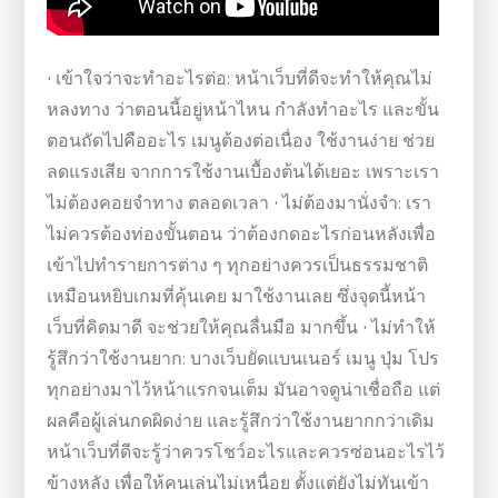
• เข้าใจว่าจะทำอะไรต่อ: หน้าเว็บที่ดีจะทำให้คุณไม่
หลงทาง ว่าตอนนี้อยู่หน้าไหน กำลังทำอะไร และขั้น
ตอนถัดไปคืออะไร เมนูต้องต่อเนื่อง ใช้งานง่าย ช่วย
ลดแรงเสีย จากการใช้งานเบื้องต้นได้เยอะ เพราะเรา
ไม่ต้องคอยจำทาง ตลอดเวลา
• ไม่ต้องมานั่งจำ: เรา
ไม่ควรต้องท่องขั้นตอน ว่าต้องกดอะไรก่อนหลังเพื่อ
เข้าไปทำรายการต่าง ๆ ทุกอย่างควรเป็นธรรมชาติ
เหมือนหยิบเกมที่คุ้นเคย มาใช้งานเลย ซึ่งจุดนี้หน้า
เว็บที่คิดมาดี จะช่วยให้คุณลื่นมือ มากขึ้น
• ไม่ทำให้
รู้สึกว่าใช้งานยาก: บางเว็บยัดแบนเนอร์ เมนู ปุ่ม โปร
ทุกอย่างมาไว้หน้าแรกจนเต็ม มันอาจดูน่าเชื่อถือ แต่
ผลคือผู้เล่นกดผิดง่าย และรู้สึกว่าใช้งานยากกว่าเดิม
หน้าเว็บที่ดีจะรู้ว่าควรโชว์อะไรและควรซ่อนอะไรไว้
ข้างหลัง เพื่อให้คนเล่นไม่เหนื่อย ตั้งแต่ยังไม่ทันเข้า