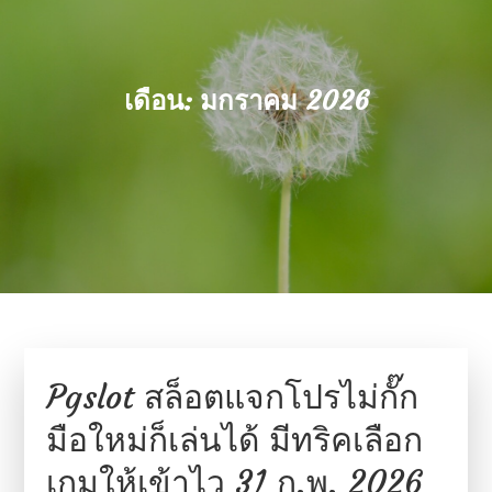
เดือน:
มกราคม 2026
Pgslot สล็อตแจกโปรไม่กั๊ก
มือใหม่ก็เล่นได้ มีทริคเลือก
เกมให้เข้าไว 31 ก.พ. 2026