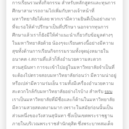
การเรียนรวมทั้งกิจกรรม
สำหรับหลักสูตรและทุนการ
ศึกษาสามารถถามไถ่เพิ่มกับทางเจ้าหน้าที่
มหาวิทยาลัยได้เลย พวกเรามีความยินดีเป็นอย่างมาก
ที่จะรอให้คำปรึกษาเป็นที่ปรึกษา นอกจากทุนการ
ศึกษาแล้วเราก็ยังมีให้คำแนะนำเกี่ยวกับข้อมูลต่างๆ
ในมหาวิทยาลัยด้วย น้องๆจะเรียนตรงนี้อย่างมีความ
สุขทั้งด้านการเรียนกิจกรรมรวมทั้งจุดมุ่งหมายใน
อนาคต
4.สถานที่แล้วก็สิ่งอำนวยความสะดวก
สวนสุนันทา
การจะเข้าไปอยู่ในมหาวิทยาลัยจำเป็นที่
จะต้องไปตรวจสอบมหาวิทยาลัยก่อนว่า มีความน่าอยู่
หรือเปล่ามีความร่มเย็น รวมทั้งมีเครื่องอำนวยความ
สะดวกใกล้กับมหาวิทยาลัยอย่างไรบ้าง สำหรับ
ssru
เราเป็นมหาวิทยาลัยที่มีชื่อและก็ด้านในมหาวิทยาลัย
มีความสวยสดงดงามมาก เพราะในสมัยก่อนนั้นเป็น
ส่วนหนึ่งของวังสวนสุนันทา ซึ่งเป็นเขตพระราชฐาน
ภายในบริเวณพระราชสำนักดุสิต
ซึ่งพระบาทสมเด็จ