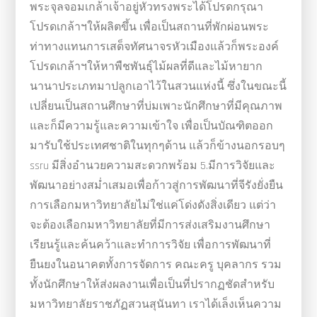
พระจุลจอมเกล้าเจ้าอยู่หัวทรงพระได้โปรดกรุณา
โปรดเกล้าฯให้ผลิตขึ้น เพื่อเป็นสถานที่พักผ่อนพระ
ท่าทางแทนการเสด็จทัศนาจรหัวเมืองแล้วก็พระองค์
โปรดเกล้าฯให้หาพืชพันธุ์ไม้ผลที่ดีและไม้หายาก
นานาประเภทมาปลูกเอาไว้ในสวนแห่งนี้
ซึ่งในขณะนี้
เปลี่ยนเป็นสถานศึกษาที่บ่มเพาะนักศึกษาที่มีคุณภาพ
และก็มีความรู้และความเข้าใจ เพื่อเป็นบัณฑิตออก
มารับใช้ประเทศชาติในทุกๆด้าน แล้วก็ข้างนอกรอบๆ
ssru มีสิ่งอำนวยความสะดวกพร้อม
5.มีการวิจัยและ
พัฒนาอย่างสม่ำเสมอเพื่อก้าวสู่การพัฒนาที่จีรังยั่งยืน
การเลือกมหาวิทยาลัยไม่ใช่แค่โด่งดังสิ่งเดียว แต่ว่า
จะต้องเลือกมหาวิทยาลัยที่มีการส่งเสริมงานศึกษา
เรียนรู้และค้นคว้าและทำการวิจัย เพื่อการพัฒนาที่
ยืนยงในอนาคตทั้งการจัดการ คณะครู บุคลากร รวม
ทั้งนักศึกษาให้ส่งผลงานเพื่อเป็นที่ปรากฏชัดสำหรับ
มหาวิทยาลัยราชภัฏสวนสุนันทา
เราได้เล็งเห็นความ