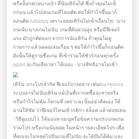
หรือล็อกค่ายบางเจ้า ที่นับเทิร์นได้ ซึ่งถ้าคุณไม่เช็
กก่อน แล้วไปเล่นเกมที่โดนตัด ต่อให้กำไรขึ้นมาก็
ถอนติด fullslotpg เพราะยอดเทิร์นไม่เข้าเงื่อนไข
• บาง
เกมนับ บางเกมไม่นับ: เกมที่ผันผวนสูง หรือมีฟีเจอร์
แรง มักถูกตัดออก จากการนับเทิร์น ถ้าคุณไม่ดู
รายการ แล้วเผลอเล่นเรื่อย ๆ ต่อให้กำไรขึ้นก็ถอนติด
ดังนั้นให้ดูรายชื่อเกม ที่เข้าร่วมให้ชัวร์ก่อนทุกครั้ง
pgslot จะกันเสียเวลา ได้เยอะ
• บางสิทธิอาจไม่เข้า
เทิร์น: บางโปรจำกัด ฟีเจอร์บางอย่าง เช่นBuy Feature
ระบบอาจไม่นับเทิร์น แม้เงินที่เรากดซื้อจะหายจริง
หรือกำไรไม่คุ้ม ก็ตามที เพราะฉะนั้นอย่าคิดเอง ให้
อ่านให้ชัด ว่าฟีเจอร์ไหนเข้ากติกา สล็อต แล้วค่อยเล่น
• วิธีดูแบบไว: ให้มองหาเมนูหรือข้อความประเภทเกม
ร่วมโปร หรือเกมนับยอด ในหน้ารายละเอียดโปร เพื่อ
ที่คุณจะไม่หลุดไปปั่นเกมที่ไม่นับ จะได้ปั่นได้คุ้ม และ