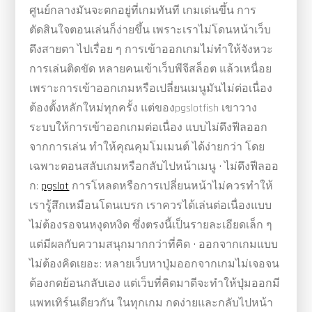
ศูนย์กลางมันจะตกอยู่ที่เกมทันที เกมเด่นขึ้น การ
ตัดสินใจตอนเล่นก็ง่ายขึ้น เพราะเราไม่โดนหน้าเว็บ
ดึงสายตา ไปเรื่อย ๆ
การเข้าออกเกมไม่ทำให้จังหวะ
การเล่นติดขัด
หลายคนเข้าเว็บพีจีสล็อต แล้วเหนื่อย
เพราะการเข้าออกเกมหรือเปลี่ยนเมนูมันไม่ต่อเนื่อง
ต้องตั้งหลักใหม่ทุกครั้ง แต่ของpgslotfish เขาวาง
ระบบให้การเข้าออกเกมต่อเนื่อง แบบไม่ดึงฟีลออก
จากการเล่น ทำให้คุณคุมโมเมนต์ ได้ง่ายกว่า โดย
เฉพาะตอนสลับเกมหรือกลับไปหน้าเมนู
• ไม่ดึงฟีลออ
ก:
pgslot
การโหลดหรือการเปลี่ยนหน้าไม่ควรทำให้
เรารู้สึกเหมือนโดนเบรก เราควรได้เล่นต่อเนื่องแบบ
ไม่ต้องรอจนหงุดหงิด ซึ่งตรงนี้เป็นรายละเอียดเล็ก ๆ
แต่มีผลกับความสนุกมากกว่าที่คิด
• ออกจากเกมแบบ
ไม่ต้องคิดเยอะ: หลายเว็บหาปุ่มออกจากเกมไม่เจอจน
ต้องกดย้อนกลับเอง แต่เว็บที่คิดมาดีจะทำให้ปุ่มออกมี
แพทเทิร์นเดียวกัน ในทุกเกม กดง่ายและกลับไปหน้า