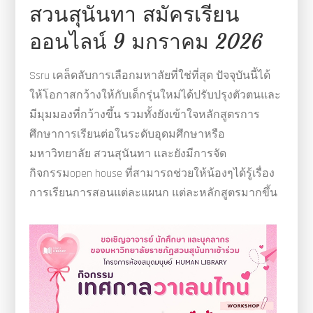
สวนสุนันทา สมัครเรียน
ออนไลน์ 9 มกราคม 2026
Ssru เคล็ดลับการเลือกมหาลัยที่ใช่ที่สุด
ปัจจุบันนี้ได้
ให้โอกาสกว้างให้กับเด็กรุ่นใหม่ได้ปรับปรุงตัวตนและ
มีมุมมองที่กว้างขึ้น รวมทั้งยังเข้าใจหลักสูตรการ
ศึกษาการเรียนต่อในระดับอุดมศึกษาหรือ
มหาวิทยาลัย สวนสุนันทา และยังมีการจัด
กิจกรรมopen house ที่สามารถช่วยให้น้องๆได้รู้เรื่อง
การเรียนการสอนแต่ละแผนก
แต่ละหลักสูตรมากขึ้น