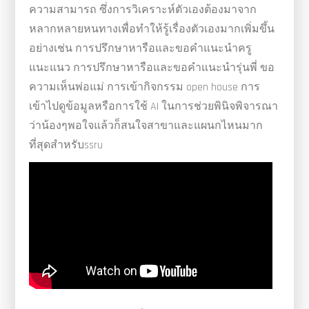
ความสามารถ ซึ่งการวิเคราะห์ตัวเองต้องมาจาก
หลากหลายหนทางเพื่อทำให้รู้เรื่องตัวเองมากเพิ่มขึ้น
อย่างเช่น การปรึกษาหารือและขอคำแนะนำครู
แนะแนว การปรึกษาหารือและขอคำแนะนำรุ่นพี่ ขอ
ความเห็นพ่อแม่ การเข้ากิจกรรม open house การ
เข้าไปดูข้อมูลหรือการใช้ AI ในการช่วยพินิจพิจารณา
ว่าน้องๆพอใจแล้วก็สนใจสาขาและแผนกไหนมาก
ที่สุดสำหรับssru