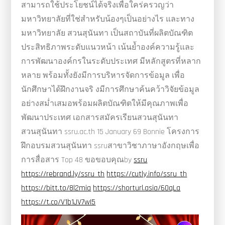
สามารถใช้ประโยชน์ได้จริงเพื่อใคร่ครวญว่า
มหาวิทยาลัยที่ใช่สำหรับน้องๆเป็นอย่างไร และทาง
มหาวิทยาลัย สวนสุนันทา เป็นสถาบันที่ผลิตบัณฑิต
ประสิทธิภาพระดับแนวหน้า เน้นย้ำองค์ความรู้และ
การพัฒนาองค์กรในระดับประเทศ มีหลักสูตรที่หลาก
หลาย พร้อมทั้งยังมีการบริหารจัดการข้อมูล เพื่อ
นักศึกษาได้ฝึกงานจริ งมีการศึกษาค้นคว้าวิจัยข้อมูล
อย่างสม่ำเสมอพร้อมผลิตบัณฑิตให้มีคุณภาพเพื่อ
พัฒนาประเทศ
เอกสารสมัครเรียนสวนสุนันทา
สวนสุนันทา ssru.ac.th 15 January 69 Bonnie โครงการ
ฝึกอบรมสวนสุนันทา ssruสาขาวิชาภาษาอังกฤษเพื่อ
การสื่อสาร Top 48
ขอขอบคุณby
ssru
https://rebrand.ly/ssru_th
https://cutly.info/ssru_th
https://bitt.to/8l2mia
https://shorturl.asia/60qLa
https://t.co/V1b1JV7wI5