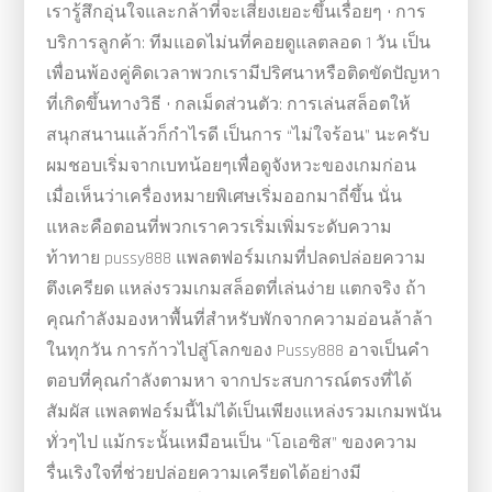
เรารู้สึกอุ่นใจและกล้าที่จะเสี่ยงเยอะขึ้นเรื่อยๆ
• การ
บริการลูกค้า: ทีมแอดไม่นที่คอยดูแลตลอด 1 วัน เป็น
เพื่อนพ้องคู่คิดเวลาพวกเรามีปริศนาหรือติดขัดปัญหา
ที่เกิดขึ้นทางวิธี
• กลเม็ดส่วนตัว: การเล่นสล็อตให้
สนุกสนานแล้วก็กำไรดี เป็นการ “ไม่ใจร้อน” นะครับ
ผมชอบเริ่มจากเบทน้อยๆเพื่อดูจังหวะของเกมก่อน
เมื่อเห็นว่าเครื่องหมายพิเศษเริ่มออกมาถี่ขึ้น นั่น
แหละคือตอนที่พวกเราควรเริ่มเพิ่มระดับความ
ท้าทาย
pussy888 แพลตฟอร์มเกมที่ปลดปล่อยความ
ตึงเครียด แหล่งรวมเกมสล็อตที่เล่นง่าย แตกจริง
ถ้า
คุณกำลังมองหาพื้นที่สำหรับพักจากความอ่อนล้าล้า
ในทุกวัน การก้าวไปสู่โลกของ
Pussy888 อาจเป็นคำ
ตอบที่คุณกำลังตามหา
จากประสบการณ์ตรงที่ได้
สัมผัส แพลตฟอร์มนี้ไม่ได้เป็นเพียงแหล่งรวมเกมพนัน
ทั่วๆไป แม้กระนั้นเหมือนเป็น “โอเอซิส” ของความ
รื่นเริงใจที่ช่วยปล่อยความเครียดได้อย่างมี