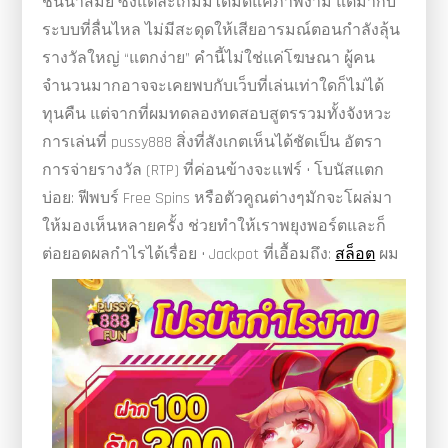
ชั่นนำสมัย ซึ่งแต่ละเกมมิได้มีดีแค่ภาพงาม แต่มากับ
ระบบที่ลื่นไหล ไม่มีสะดุดให้เสียอารมณ์ตอนกำลังลุ้น
รางวัลใหญ่
“แตกง่าย” คำนี้ไม่ใช่แค่โฆษณา
ผู้คน
จำนวนมากอาจจะเคยพบกับเว็บที่เล่นเท่าใดก็ไม่ได้
ทุนคืน แต่จากที่ผมทดลองทดสอบสูตรรวมทั้งจังหวะ
การเล่นที่ pussy888 สิ่งที่สังเกตเห็นได้ชัดเป็น อัตรา
การจ่ายรางวัล (RTP) ที่ค่อนข้างจะแฟร์
• โบนัสแตก
บ่อย: ฟีพบร์ Free Spins หรือตัวคูณต่างๆมักจะโผล่มา
ให้มองเห็นหลายครั้ง ช่วยทำให้เราพยุงพอร์ตและก็
ต่อยอดผลกำไรได้เรื่อย
• Jackpot ที่เอื้อมถึง:
สล็อต
ผม