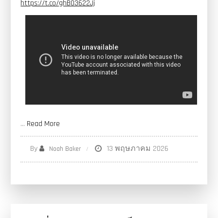
https://t.co/ghB03622Jj
…
Read More
By
13 พฤษภาคม 2026
Noah Baker