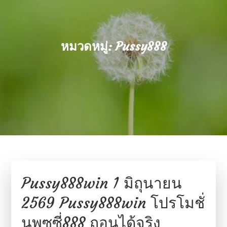
หมวดหมู่:
Pussy888
Pussy888win 1 มิถุนายน
2569 Pussy888win โปรโมชั่
นพุซซี่888 ถอนได้จริง