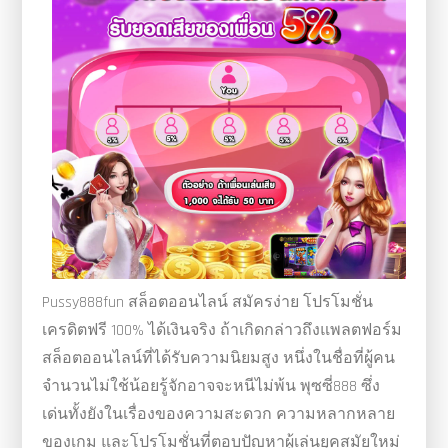
Pussy888fun สล็อตออนไลน์ สมัครง่าย โปรโมชั่น
เครดิตฟรี 100% ได้เงินจริง
ถ้าเกิดกล่าวถึงแพลตฟอร์ม
สล็อตออนไลน์ที่ได้รับความนิยมสูง หนึ่งในชื่อที่ผู้คน
จำนวนไม่ใช้น้อยรู้จักอาจจะหนีไม่พ้น พุซซี่888 ซึ่ง
เด่นทั้งยังในเรื่องของความสะดวก ความหลากหลาย
ของเกม และโปรโมชั่นที่ตอบปัญหาผู้เล่นยุคสมัยใหม่