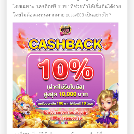
โดยเฉพาะ “เครดิตฟรี 100%” ที่ช่วยทำให้เริ่มต้นได้ง่าย
โดยไม่ต้องลงทุนมากมาย
pussy888 เป็นอย่างไร?