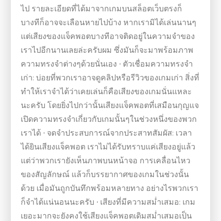
ไป รายละเอียดที่ได้มาจากเกมบนสล็อตเว็บตรงก็
บางทีก็อาจจะเลือนหายไปบ้าง หากเรามิได้เล่นนานๆ
แต่เสียงของแจ็คพอตบางทีอาจติดอยู่ในความจำของ
เราไปอีกนานเลยล่ะครับผม ซึ่งมันก็จะมาพร้อมภาพ
ความทรงจำต่างๆด้วยนั่นเอง
• ตัวเชื่อมความทรงจำ
เก่า: บ่อยที่พวกเราอาจดูคลิปหรือรีวิวของเกมเก่า สิ่งที่
ทำให้เราจำได้ว่าเคยเล่นก็คือเสียงของเกมนั่นแหละ
นะครับ โดยยิ่งไปกว่านั้นเสียงแจ็คพอตที่เสมือนกุญแจ
เปิดความทรงจำเกี่ยวกับเกมนั้นๆในช่วงหนึ่งของพวก
เราได้
• จดจำประสบการณ์จากประสาทสัมผัส: เวลา
ได้ยินเสียงแจ็คพอต เราไม่ได้รับทราบแค่เสียงอยู่แล้ว
แต่ว่าพวกเรายังเห็นภาพบนหน้าจอ การเคลื่อนไหว
ของสัญลักษณ์ แล้วก็บรรยากาศของเกมในช่วงนั้น
ด้วย เมื่อมันถูกบันทึกพร้อมหลายทาง อย่างไรพวกเรา
ก็จำได้แน่นอนนะครับ
• เสียงที่มีความสม่ำเสมอ: เกม
เยอะมากจะยังคงใช้เสียงแจ็คพอตเดิมสม่ำเสมอเป็น