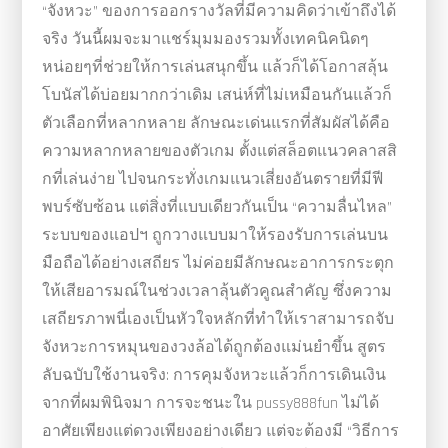
“จังหวะ” ของการออกรางวัลที่มีความคิดว่าเข้าถึงได้
จริง วันนี้ผมจะมาแชร์มุมมองรวมทั้งเทคนิคนิดๆ
หน่อยๆที่ช่วยให้การเล่นสนุกขึ้น แล้วก็ได้โอกาสลุ้น
โบนัสได้บ่อยมากกว่าเดิม
เสน่ห์ที่ไม่เหมือนกันแล้วก็
ตัวเลือกที่หลากหลาย
ลักษณะเด่นแรกที่สัมผัสได้คือ
ความหลากหลายของตัวเกม ตั้งแต่สล็อตแนวคลาสสิ
กที่เล่นง่าย ไปจนกระทั่งเกมแนวเสี่ยงอันตรายที่มีฟี
พบร์ซับซ้อน แต่สิ่งที่แบบเดียวกันเป็น “ความลื่นไหล”
ระบบของแอปฯ ถูกวางแบบมาให้รองรับการเล่นบน
มือถือได้อย่างเสถียร ไม่ค่อยมีลักษณะอาการกระตุก
ให้เสียอารมณ์ในช่วงเวลาลุ้นตัวคูณสำคัญ ซึ่งความ
เสถียรภาพนี่เองเป็นหัวใจหลักที่ทำให้เราสามารถจับ
จังหวะการหมุนของวงล้อได้ถูกต้องแม่นยำขึ้น
สูตร
ลับฉบับใช้งานจริง: การคุมจังหวะแล้วก็การเดินเงิน
จากที่ผมพินิจมา การจะชนะใน pussy888fun ไม่ได้
อาศัยเพียงแต่ดวงเพียงอย่างเดียว แต่จะต้องมี “วิธีการ