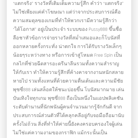
“แตกจริง” รางวัลที่เติมเต็มความรู้สึก
คำว่า “แตกจริง”
ไม่ใช่เพียงแค่คำโฆษณา แต่ว่าจากประสบการณ์คือ
ความสมดุลของเกมที่ทำให้พวกเรามีความรู้สึกว่า
“ได้โอกาส” อยู่เป็นประจำ ระบบของ Pussy888 ขึ้นชื่อ
ลือชาหัวข้อการจ่ายรางวัลที่สม่ำเสมอและก็โบนัสที่
ออกหลายครั้งกระทั่ง
น่าตกใจ
การได้รับรางวัลเล็กๆ
น้อยๆระหว่างทาง หรือการเข้าสู่โหมด Free Spin เป็น
กลไกที่ช่วยฉีดสารอะดรีนาลีนรวมทั้งความสำราญ
ให้กับเรา ทำให้ความรู้สึกที่ค้างคาจากงานหนักสลาย
หายไป รวมทั้งแทนที่ด้วยความตื่นเต้นและความมีชัย
พุซซี่888 เล่นสล็อตให้ชนะบ่อยขึ้น โบนัสมากมาย เล่น
บันเทิงใจทุกเกม
พุซซี่888 ถือเป็นหนึ่งในแอปพลิเคชัน
ระดับตำนานที่นักพนันผู้คนจำนวนมากรู้จักกันดี จาก
ประสบการณ์ส่วนตัวที่ได้คลุกคลีอยู่กับจอมือถือมานับ
ครั้งไม่ถ้วน สิ่งที่ทำให้ค่ายนี้ยังคงครอบครองใจผู้เล่น
ไม่ใช่แค่ความงามของกราฟิก
แม้กระนั้นเป็น