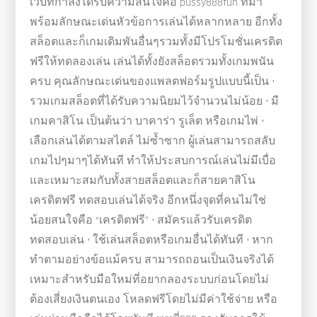
เว็บที่กำลังได้รับความสนใจคือ pussy888fun ที่มา
พร้อมลักษณะเด่นหัวข้อการเล่นได้หลากหลาย อีกทั้ง
สล็อตและก็เกมเดิมพันอื่นๆรวมทั้งมีโปรโมชั่นเครดิต
ฟรีให้ทดลองเล่น
เล่นได้ทั้งยังสล็อตรวมทั้งเกมพนัน
ครบ
คุณลักษณะเด่นของแพลตฟอร์มรูปแบบนี้เป็น
•
รวมเกมสล็อตที่ได้รับความนิยมไว้จำนวนไม่น้อย
• มี
เกมคาสิโน เป็นต้นว่า บาคาร่า รูเล็ต หรือเกมไพ่
•
เลือกเล่นได้ตามสไตล์ ไม่ซ้ำซาก
ผู้เล่นสามารถสลับ
เกมไปๆมาๆได้ทันที ทำให้ประสบการณ์เล่นไม่มีเบื่อ
และเหมาะสมกับทั้งสายสล็อตและก็สายคาสิโน
เครดิตฟรี ทดสอบเล่นได้จริง
อีกหนึ่งจุดที่คนไม่ใช่
น้อยสนใจคือ “เครดิตฟรี”
• สมัครแล้วรับเครดิต
ทดสอบเล่น
• ใช้เล่นสล็อตหรือเกมอื่นได้ทันที
• หาก
ทำตามอย่างข้อแม้ครบ สามารถถอนเป็นเงินจริงได้
เหมาะสำหรับมือใหม่ที่อยากลองระบบก่อนโดยไม่
ต้องเสี่ยงเงินตนเอง
โหลดฟรีโดยไม่มีค่าใช้จ่าย หรือ