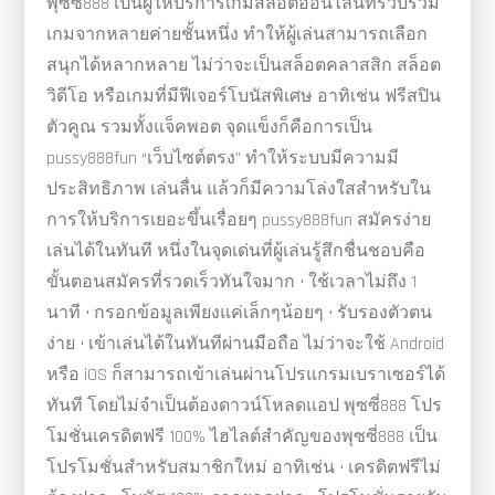
พุซซี่888 เป็นผู้ให้บริการเกมสล็อตออนไลน์ที่รวบรวม
เกมจากหลายค่ายชั้นหนึ่ง ทำให้ผู้เล่นสามารถเลือก
สนุกได้หลากหลาย ไม่ว่าจะเป็นสล็อตคลาสสิก สล็อต
วิดีโอ หรือเกมที่มีฟีเจอร์โบนัสพิเศษ อาทิเช่น ฟรีสปิน
ตัวคูณ รวมทั้งแจ็คพอต
จุดแข็งก็คือการเป็น
pussy888fun “เว็บไซต์ตรง” ทำให้ระบบมีความมี
ประสิทธิภาพ เล่นลื่น แล้วก็มีความโล่งใสสำหรับใน
การให้บริการเยอะขึ้นเรื่อยๆ
pussy888fun สมัครง่าย
เล่นได้ในทันที
หนึ่งในจุดเด่นที่ผู้เล่นรู้สึกชื่นชอบคือ
ขั้นตอนสมัครที่รวดเร็วทันใจมาก
• ใช้เวลาไม่ถึง 1
นาที
• กรอกข้อมูลเพียงแค่เล็กๆน้อยๆ
• รับรองตัวตน
ง่าย
• เข้าเล่นได้ในทันทีผ่านมือถือ
ไม่ว่าจะใช้ Android
หรือ iOS ก็สามารถเข้าเล่นผ่านโปรแกรมเบราเซอร์ได้
ทันที โดยไม่จำเป็นต้องดาวน์โหลดแอป
พุซซี่888 โปร
โมชั่นเครดิตฟรี 100%
ไฮไลต์สำคัญของพุซซี่888 เป็น
โปรโมชั่นสำหรับสมาชิกใหม่ อาทิเช่น
• เครดิตฟรีไม่