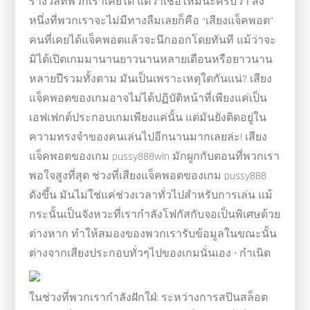
รางวัลที่พวกเราเคยได้ แต่ว่าเชื่อไหมนะครับว่า สิ่ง
หนึ่งที่พวกเราจะไม่มีทางลืมเลยก็คือ “เสียงแจ็คพอต”
คนที่เคยได้แจ็คพอตแล้วจะนึกออกโดยทันที
แม้ว่าจะ
มิได้เปิดเกมมานานยาวนานหลายเดือนหรือยาวนาน
หลายปีรวมทั้งตาม มันเป็นเพราะเหตุใดกันแน่? เสียง
แจ็คพอตของเกมอาจไม่ได้ปฏิบัติหน้าที่เพียงแค่เป็น
เอฟเฟกต์ประกอบเกมเพียงแค่นั้น แต่มันยังติดอยู่ใน
ความทรงจำของคนเล่นไปอีกนานมากเลยล่ะ!
เสียง
แจ็คพอตของเกม pussy888win มักผูกกับตอนที่พวกเรา
พอใจสูงที่สุด
ช่วงที่เสียงแจ็คพอตของเกม pussy888
ดังขึ้น มันไม่ใช่แค่ช่วงเวลาทั่วไปสำหรับการเล่น แม้
กระนั้นเป็นจังหวะที่เรากำลังโฟกัสกับจอเป็นพิเศษด้วย
ต่างหาก ทำให้สมองของพวกเรารับข้อมูลในขณะนั้น
ต่างจากเสียงประกอบทั่วๆไปของเกมนั่นเอง
• กำเนิด
ในช่วงที่พวกเรากำลังฝักใฝ่: ระหว่างการสปินสล็อต