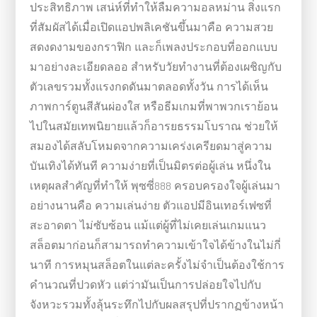
ประสิทธิภาพ
เสน่ห์ที่ทำให้ลืมความอลหม่าน
สิ่งแรก
ที่สัมผัสได้เมื่อเปิดแอปพลิเคชันขึ้นมาคือ ความสวย
สดงดงามของกราฟิก และก็เพลงประกอบที่ออกแบบ
มาอย่างละเอียดลออ สำหรับวัยทำงานที่ต้องเผชิญกับ
ตัวเลขรวมทั้งแรงกดดันมาตลอดทั้งวัน การได้เห็น
ภาพการ์ตูนสีสันผ่องใส
หรือธีมเกมที่พาพวกเราย้อน
ไปในสมัยเทพนิยายแล้วก็อารยธรรมโบราณ ช่วยให้
สมองได้สลับโหมดจากความเคร่งเครียดมาสู่ความ
บันเทิงได้ทันที
ความง่ายที่เป็นมิตรต่อผู้เล่น
หนึ่งใน
เหตุผลสำคัญที่ทำให้ พุซซี่888 ครอบครองใจผู้เล่นมา
อย่างนานคือ ความเล่นง่าย ตัวแอปมีอินเทอร์เฟซที่
สะอาดตา ไม่ซับซ้อน แม้แต่ผู้ที่ไม่เคยเล่นเกมแนว
สล็อตมาก่อนก็สามารถทำความเข้าใจได้ข้างในไม่กี่
นาที การหมุนสล็อตในแต่ละครั้งไม่จำเป็นต้องใช้การ
คำนวณที่ปวดหัว แต่ว่ามันเป็นการปล่อยใจไปกับ
จังหวะรวมทั้งลุ้นระทึกไปกับผลสรุปที่ปรากฏข้างหน้า