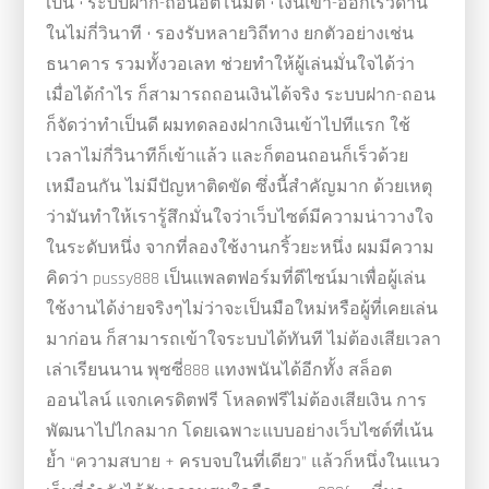
เป็น
• ระบบฝาก-ถอนอัตโนมัติ
• เงินเข้า-ออกเร็วด้าน
ในไม่กี่วินาที
• รองรับหลายวิถีทาง ยกตัวอย่างเช่น
ธนาคาร รวมทั้งวอเลท
ช่วยทำให้ผู้เล่นมั่นใจได้ว่า
เมื่อได้กำไร ก็สามารถถอนเงินได้จริง
ระบบฝาก-ถอน
ก็จัดว่าทำเป็นดี ผมทดลองฝากเงินเข้าไปทีแรก ใช้
เวลาไม่กี่วินาทีก็เข้าแล้ว และก็ตอนถอนก็เร็วด้วย
เหมือนกัน ไม่มีปัญหาติดขัด ซึ่งนี้สำคัญมาก ด้วยเหตุ
ว่ามันทำให้เรารู้สึกมั่นใจว่าเว็บไซต์มีความน่าวางใจ
ในระดับหนึ่ง
จากที่ลองใช้งานกริ้วยะหนึ่ง ผมมีความ
คิดว่า pussy888 เป็นแพลตฟอร์มที่ดีไซน์มาเพื่อผู้เล่น
ใช้งานได้ง่ายจริงๆไม่ว่าจะเป็นมือใหม่หรือผู้ที่เคยเล่น
มาก่อน ก็สามารถเข้าใจระบบได้ทันที ไม่ต้องเสียเวลา
เล่าเรียนนาน
พุซซี่888 แทงพนันได้อีกทั้ง สล็อต
ออนไลน์ แจกเครดิตฟรี โหลดฟรีไม่ต้องเสียเงิน
การ
พัฒนาไปไกลมาก โดยเฉพาะแบบอย่างเว็บไซต์ที่เน้น
ย้ำ “ความสบาย + ครบจบในที่เดียว” แล้วก็หนึ่งในแนว