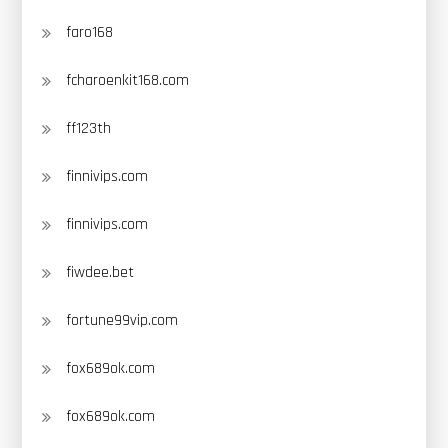
faro168
fcharoenkit168.com
ff123th
finnivips.com
finnivips.com
fiwdee.bet
fortune99vip.com
fox689ok.com
fox689ok.com