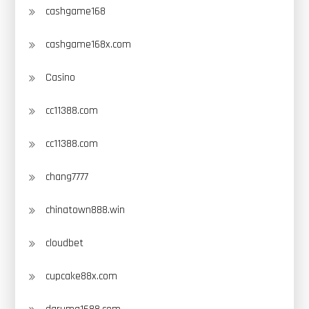
cashgame168
cashgame168x.com
Casino
cc11388.com
cc11388.com
chang7777
chinatown888.win
cloudbet
cupcake88x.com