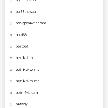
baj88thbz.com
baj88thbz.com
bar4game24hr.com
bbp168.me
bestbet
betflixtikto
betflixtikto.info
betflixtikto.info
betm4vip.com
betway