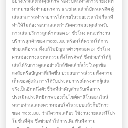
อย่างเร็วและก็มีคุณภาพ รองรับหนทางการจ่ายเงินที่
มากมาย ทั้งผ่านธนาคาร e-wallet แล้วก็บัตรเครดิต ผู้
เล่นสามารถทำรายการได้ภายในระยะเวลาไม่กี่นาที
ทำให้ไม่ต้องรอนานและกำเนิดความสะดุดสำหรับ
การเล่น
บริการลูกค้าตลอด 24 ชั่วโมง
คณะทำงาน
บริการลูกค้าของ macau888 พร้อมให้ความให้การ
ช่วยเหลือรวมทั้งแก้ไขปัญหาต่างๆตลอด 24 ชั่วโมง
ผ่านช่องทางแชทสดรวมทั้งโทรศัพท์ ซึ่งช่วยทำให้ผู้
เล่นได้รับการดูแลอย่างใกล้ชิดแล้วก็เร็วในทุกข้อ
สงสัยหรือปัญหาที่เกิดขึ้น
ประสบการณ์รวมทั้งความ
เห็นของผู้เล่น
การได้รับประสบการณ์ตรงจากผู้เล่น
จริงเป็นอีกหนึ่งตัวชี้วัดที่สำคัญสำหรับเพื่อการ
ประเมินประสิทธิภาพของเว็บไซต์คาสิโนออนไลน์
หลายท่านแสดงความชอบใจในระบบแล้วก็บริการ
ของ macau888 ว่ามีความเสถียร ใช้งานง่ายและมีโปร
โมชั่นที่คุ้ม ซึ่งช่วยทำให้การเดิมพันมีความ