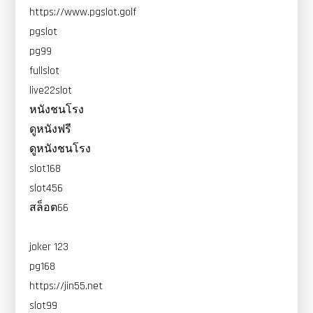
https://www.pgslot.golf
pgslot
pg99
fullslot
live22slot
หนังชนโรง
ดูหนังฟรี
ดูหนังชนโรง
slot168
slot456
สล็อต66
joker 123
pg168
https://jin55.net
slot99