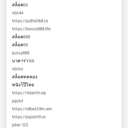
สล็อต66
slot44
https://judhai168.co
https://bonus888.life
สล็อต888
สล็อต99
pussy888
บาคาร่า168
slotxo
สล็อตทดลอง
หนังโป๊ไทย
https://1xbetth.vip
pgslot
https://allbet24hr.win
https://pgslotth.io
joker 123