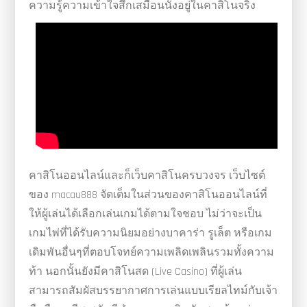
ความรู้ความเข้าใจสึกเสมือนนั่งอยู่ในคาสิโนจริง
คาสิโนออนไลน์และก็เว็บคาสิโนครบวงจร
เว็บไซต์
ของ macau888 จัดเต็มในส่วนของคาสิโนออนไลน์ที่
ให้ผู้เล่นได้เลือกเล่นเกมได้ตามใจชอบ ไม่ว่าจะเป็น
เกมไพ่ที่ได้รับความนิยมอย่างบาคาร่า รูเล็ต หรือเกม
เดิมพันอื่นๆที่ตอบโจทย์ความเพลิดเพลินรวมทั้งความ
ท้า นอกนั้นยังมีคาสิโนสด (Live Casino) ที่ผู้เล่น
สามารถสัมผัสบรรยากาศการเล่นแบบเรียลไทม์กับเจ้า