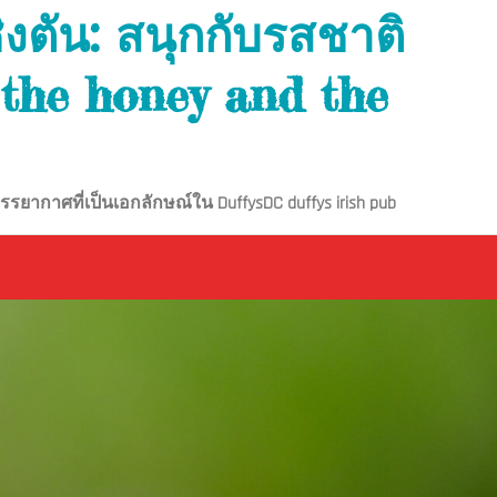
งตัน: สนุกกับรสชาติ
 the honey and the
ยากาศที่เป็นเอกลักษณ์ใน DuffysDC duffys irish pub