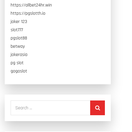
https://allbet24hr.win
https://pgslotth.io
joker 123
slot777
pgslot88
betway
jokerasia
pg slot
gogoslot
Search
for: