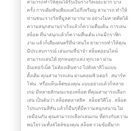
สามารถทำให้คุณได้รับเงินรางวัลเยอะมาก บาง
ครั้ง การเดิมพันเพียงแต่ไม่กี่เหรียญ สามารถ ทำให้
ท่านชนะรางวัลที่มูลค่ามากมาย อย่างไม่คาดคิดได้
ความสนุกสนานร่าเริงแล้วก็ความตื่นเต้น: การเล่น
สล็อต ที่น่าสนุกแล้วก็ความตื่นเต้น เกมมีกราฟิก
งาม แล้วก็เสียงดนตรีที่น่าสนใจ สามารถทำให้คุณ
มีประสบการณ์ เล่นเกมที่น่าจำ
สล็อตออนไลน์
สามารถเล่นได้ ทุกหนทุกแห่ง ทุกเวลา ผ่าน
อินเทอร์เน็ต ไม่ต้องเดินทาง ไปยังคาสิโนแบบ
ดั้งเดิม คุณสามารถเล่น ผ่านคอมพิวเตอร์ , สมาร์ท
โฟน , หรือแท็บเล็ตของคุณ แบบอย่างแล้วก็หลาย
เกม มีหลายลักษณะของสล็อต ที่คุณสามารถเลือก
เล่น เป็นต้นว่า สล็อตคลาสสิค , สล็อตวิดีโอ , สล็อต
โปรแกรมสีสัน แล้วก็อื่นๆที่มีความสนุกสนาน ไม่
เหมือนกัน คุณสามารถเลือกเล่นเกม ที่ตรงกับความ
พอใจรวมทั้งสไตล์ของคุณ
สล็อต รวมข้อดีมาก