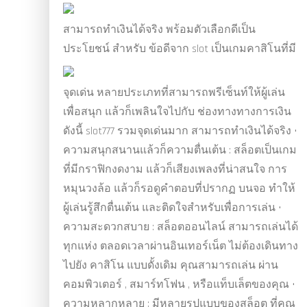
สามารถทำเงินได้จริง พร้อมตัวเลือกดีเป็น
ประโยชน์
สำหรับ ข้อดีจาก slot เป็นเกมคาสิโนที่มี
จุดเด่น หลายประเภทที่สามารถพรีเซ็นท์ให้ผู้เล่น
เพื่อสนุก แล้วก็เพลินใจไปกับ ช่องทางทางการเงิน
ดังนี้
slot777 รวมจุดเด่นมาก สามารถทำเงินได้จริง
•
ความสนุกสนานแล้วก็ความตื่นเต้น : สล็อตเป็นเกม
ที่มีกราฟิกงดงาม แล้วก็เสียงเพลงที่น่าสนใจ การ
หมุนวงล้อ แล้วก็รอดูคำตอบที่ปรากฏ บนจอ ทำให้
ผู้เล่นรู้สึกตื่นเต้น และติดใจสำหรับเพื่อการเล่น
•
ความสะดวกสบาย : สล็อตออนไลน์ สามารถเล่นได้
ทุกแห่ง ตลอดเวลาผ่านอินเทอร์เน็ต ไม่ต้องเดินทาง
ไปยัง คาสิโน แบบดั้งเดิม คุณสามารถเล่น ผ่าน
คอมพิวเตอร์ , สมาร์ทโฟน , หรือแท็บเล็ตของคุณ
•
ความหลากหลาย : มีหลายรูปแบบของสล็อต ที่คุณ