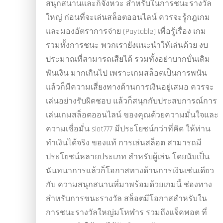
สนุกสนานและก็จังหวะ สำหรับในการชนะรางวัล
ใหญ่ ก่อนที่จะเล่นสล็อตออนไลน์
ควรจะรู้กฎเกม
และมองอัตราการจ่าย (Paytable) เพื่อรู้เรื่อง เกม
รวมทั้งการชนะ พวกเรายังแนะนำให้เล่นด้วย งบ
ประมาณที่สามารถเสียได้ รวมทั้งอย่าบากบั่นเดิม
พันเงิน มากเกินไป เพราะเกมสล็อตเป็นการพนัน
แล้วก็มีความเสี่ยงทางด้านการเงินอยู่เสมอ ควรจะ
เล่นอย่างรับผิดชอบ แล้วก็สนุกกับประสบการณ์การ
เล่นเกมสล็อตออนไลน์ ของคุณด้วยความมั่นใจและ
ความเชื่อมั่น
slot777 มีประโยชน์กว่าที่คิด ให้ท่าน
ทำเงินได้จริง ของแท้
การเล่นสล็อต สามารถมี
ประโยชน์หลายประเภท สำหรับผู้เล่น โดยนับเป็น
นันทนาการแล้วก็โอกาสทางด้านการเงินเช่นเดียว
กับ ความสนุกสนานที่มาพร้อมด้วยเกมนี้ ช่องทาง
สำหรับการชนะรางวัล สล็อตมีโอกาสสำหรับใน
การชนะรางวัลใหญ่มโหฬาร
รวมถึงแจ็คพอต ที่