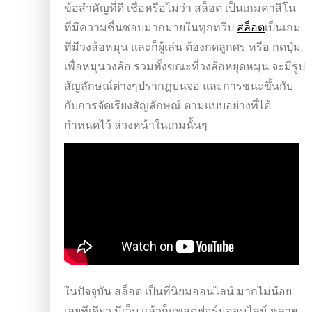
ข้อสำคัญที่ดี
เชื่อหรือไม่ว่า สล็อต เป็นเกมคาสิโน
ที่มีความชื่นชอบมากมายในทุกทวีป
สล็อต
เป็นเกม
ที่มีวงล้อหมุน และก็ผู้เล่น ต้องกดลูกศร หรือ กดปุ่ม
เพื่อหมุนวงล้อ รวมทั้งขณะที่วงล้อหยุดหมุน จะมีรูป
สัญลักษณ์ต่างๆปรากฏบนจอ และการชนะขึ้นกับ
กับการจัดเรียงสัญลักษณ์ ตามแบบอย่างที่ได้
กำหนดไว้ ล่วงหน้าในเกมนั้นๆ
ในปัจจุบัน สล็อต เป็นที่นิยมออนไลน์ มากไม่น้อย
เลยทีเดียว มีเว็บ แล้วก็แพลตฟอร์มออนไลน์ หลาย