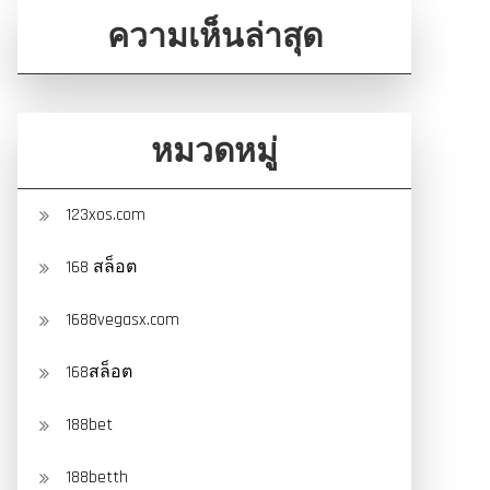
ความเห็นล่าสุด
หมวดหมู่
123xos.com
168 สล็อต
1688vegasx.com
168สล็อต
188bet
188betth