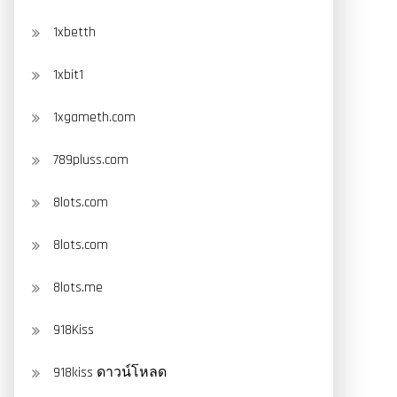
1xbetth
1xbit1
1xgameth.com
789pluss.com
8lots.com
8lots.com
8lots.me
918Kiss
918kiss ดาวน์โหลด