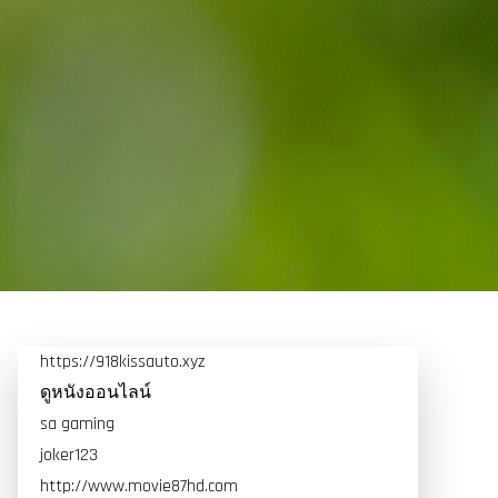
https://918kissauto.xyz
ดูหนังออนไลน์
sa gaming
joker123
http://www.movie87hd.com