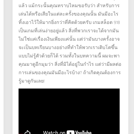
แล้ว แม้กระนั้นคุณทราบไหมขอรับว่า สำหรับการ
เล่นได้หรือเสียในแต่ละครั้งของคุณนั้น มันมีอะไร
ทิ้งเอาไว้ให้มากยิ่งกว่าที่คิดด้วยครับ เกมสล็อต 918
เป็นเกมที่เล่นง่ายอยู่แล้ว
สิ่งที่พวกเราจะได้จากมัน
ไม่ใช่แค่เรื่องเงินเพียงแค่นั้น แต่ว่ามันบางครั้งอาจ
จะเป็นบทเรียนบางอย่างที่ทำให้พวกเราเติบโตขึ้น
แบบไม่รู้ตัวด้วยก็ได้ รวมทั้งในบทความนี้ ผมจะพา
คุณมาดูอีกมุมว่า สิ่งที่มิได้อยู่ในกำไร แต่ว่ามีผลต่อ
การเล่นของคุณมันมีอะไรบ้าง? ถ้าเกิดคุณต้องการ
รู้มาดูกันเลย!