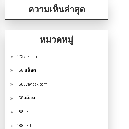
ความเห็นล่าสุด
หมวดหมู่
123xos.com
168 สล็อต
1688vegasx.com
168สล็อต
188bet
188betth