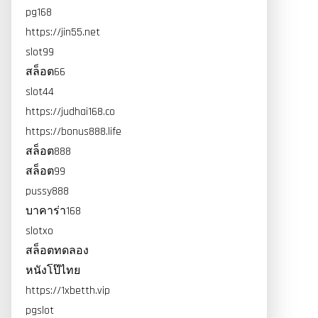
pg168
https://jin55.net
slot99
สล็อต66
slot44
https://judhai168.co
https://bonus888.life
สล็อต888
สล็อต99
pussy888
บาคาร่า168
slotxo
สล็อตทดลอง
หนังโป๊ไทย
https://1xbetth.vip
pgslot