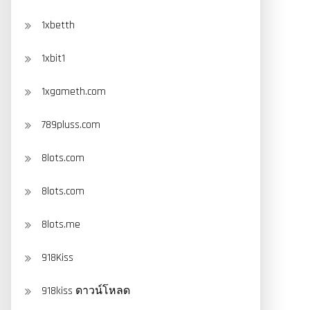
1xbetth
1xbit1
1xgameth.com
789pluss.com
8lots.com
8lots.com
8lots.me
918Kiss
918kiss ดาวน์โหลด