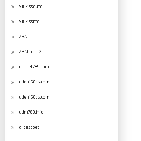
918kissauto
918kissme
ABA
ABAGroup2
acebet789.com
aden168ss.com
aden168ss.com
adm789.info
allbestbet