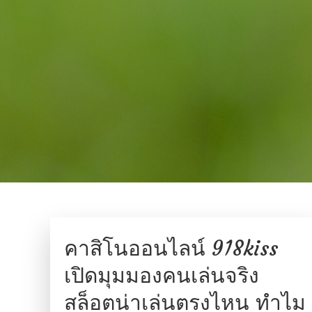
คาสิโนออนไลน์ 918kiss
เปิดมุมมองคนเล่นจริง
สล็อตน่าเล่นตรงไหน ทำไม