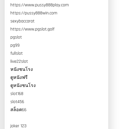
https://www.pussy888play.com
https://pussy888win.com
sexybaccarat
https://www.pgslot.golf
pgslot
pg99
fullslot
live22slot
หนังชนโรง
ดูหนังฟรี
ดูหนังชนโรง
slot168
slot456
สล็อต66
joker 123