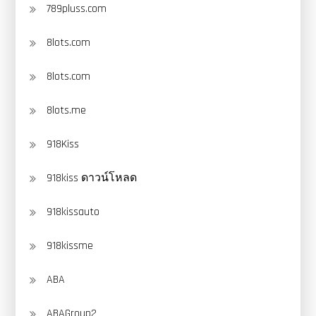
789pluss.com
8lots.com
8lots.com
8lots.me
918Kiss
918kiss ดาวน์โหลด
918kissauto
918kissme
ABA
ABAGroup2