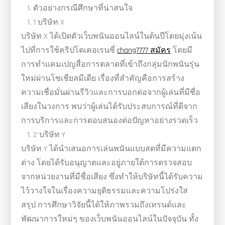
ตัวอย่างกรณีศึกษาที่น่าสนใจ
1 บริษัท X
บริษัท X ได้เปิดตัวเว็บพนันออนไลน์ในต้นปีโดยมุ่งเน้น
ไปที่การใช้คริปโตเคอเรนซี่
chang7777 สมัคร
โดยมี
การทำแคมเปญสื่อการตลาดที่เข้าถึงกลุ่มนักพนันรุ่น
ใหม่ผ่านโซเชียลมีเดีย เรื่องที่สำคัญคือการสร้าง
ความเชื่อมั่นผ่านรีวิวและการบอกต่อจากผู้เล่นที่มีชื่อ
เสียงในวงการ พบว่าผู้เล่นได้รับประสบการณ์ที่ดีจาก
การบริการและการตอบสนองต่อปัญหาอย่างรวดเร็ว
2 บริษัท Y
บริษัท Y ได้นำเสนอการเล่นพนันแบบสดที่มีความแตก
ต่าง โดยได้รับอนุญาตและอยู่ภายใต้การตรวจสอบ
จากหน่วยงานที่มีชื่อเสียง ซึ่งทำให้บริษัทนี้ได้รับความ
ไว้วางใจในเรื่องความยุติธรรมและความโปร่งใส
สรุป
การศึกษาวิจัยนี้ได้ให้ภาพรวมถึงเทรนด์และ
พัฒนาการใหม่ๆ ของเว็บพนันออนไลน์ในปัจจุบัน ทั้ง