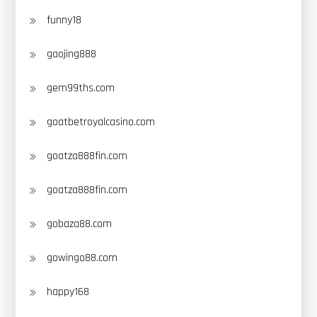
funny18
gaojing888
gem99ths.com
goatbetroyalcasino.com
goatza888fin.com
goatza888fin.com
gobaza88.com
gowingo88.com
happy168