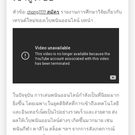
หัวข้อ:
chang7777 สมัคร
รายงานการศึกษาวิจัยเกี่ยวกับ
เทรนด์ใหม่ของเว็บพนันออนไลน์
บทนำ
ในปัจจุบัน การเล่นพนันออนไลน์กำลังเป็นที่นิยมมาก
ยิ่งขึ้น โดยเฉพาะในยุคดิจิทัลที่การเข้าถึงเทคโนโลยี
และอินเทอร์เน็ตเป็นไปอย่างรวดเร็วและง่ายดาย ส่ง
ผลให้เว็บพนันออนไลน์ต่างๆ เกิดขึ้นมากมาย เช่น
พนันกีฬา คาสิโน สล็อต ฯลฯ จากการสังเกตการณ์