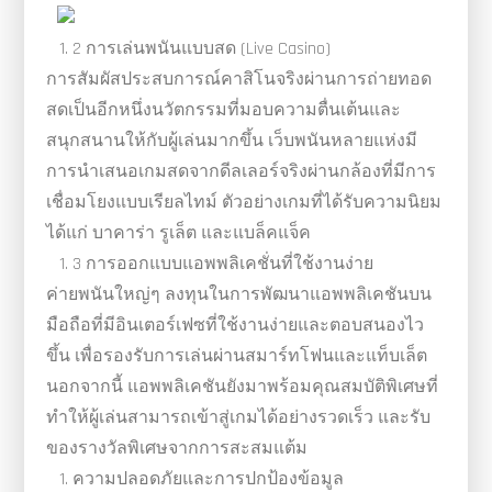
2 การเล่นพนันแบบสด (Live Casino)
การสัมผัสประสบการณ์คาสิโนจริงผ่านการถ่ายทอด
สดเป็นอีกหนึ่งนวัตกรรมที่มอบความตื่นเต้นและ
สนุกสนานให้กับผู้เล่นมากขึ้น เว็บพนันหลายแห่งมี
การนำเสนอเกมสดจากดีลเลอร์จริงผ่านกล้องที่มีการ
เชื่อมโยงแบบเรียลไทม์ ตัวอย่างเกมที่ได้รับความนิยม
ได้แก่ บาคาร่า รูเล็ต และแบล็คแจ็ค
3 การออกแบบแอพพลิเคชั่นที่ใช้งานง่าย
ค่ายพนันใหญ่ๆ ลงทุนในการพัฒนาแอพพลิเคชันบน
มือถือที่มีอินเตอร์เฟซที่ใช้งานง่ายและตอบสนองไว
ขึ้น เพื่อรองรับการเล่นผ่านสมาร์ทโฟนและแท็บเล็ต
นอกจากนี้ แอพพลิเคชันยังมาพร้อมคุณสมบัติพิเศษที่
ทำให้ผู้เล่นสามารถเข้าสู่เกมได้อย่างรวดเร็ว และรับ
ของรางวัลพิเศษจากการสะสมแต้ม
ความปลอดภัยและการปกป้องข้อมูล