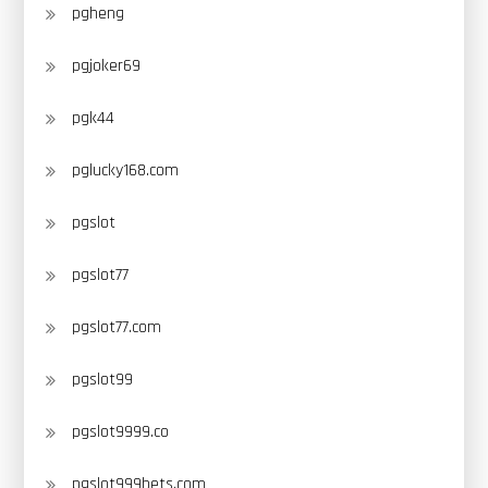
pgheng
pgjoker69
pgk44
pglucky168.com
pgslot
pgslot77
pgslot77.com
pgslot99
pgslot9999.co
pgslot999bets.com