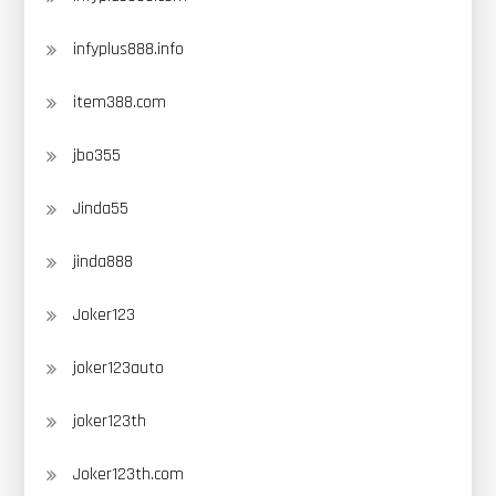
infyplus888.info
item388.com
jbo355
Jinda55
jinda888
Joker123
joker123auto
joker123th
Joker123th.com