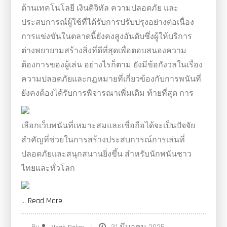
ด้านเทคโนโลยี เงินดิจิทัล ความปลอดภัย และ
ประสบการณ์ผู้ใช้ที่ได้รับการปรับปรุงอย่างต่อเนื่อง
การแข่งขันในตลาดนี้ยังคงสูงอันดับซึ่งผู้ให้บริการ
ต่างพยายามสร้างสิ่งที่ดีที่สุดเพื่อตอบสนองความ
ต้องการของผู้เล่น อย่างไรก็ตาม ยังมีข้อกังวลในเรื่อง
ความปลอดภัยและกฎหมายที่เกี่ยวข้องกับการพนันที่
ยังคงต้องได้รับการพิจารณาเพิ่มเติม
ท้ายที่สุด การ
เลือกเว็บพนันที่เหมาะสมและเชื่อถือได้จะเป็นปัจจัย
สำคัญที่ช่วยในการสร้างประสบการณ์การเล่นที่
ปลอดภัยและสนุกสนานยิ่งขึ้น สำหรับนักพนันชาว
ไทยและทั่วโลก
…
Read More