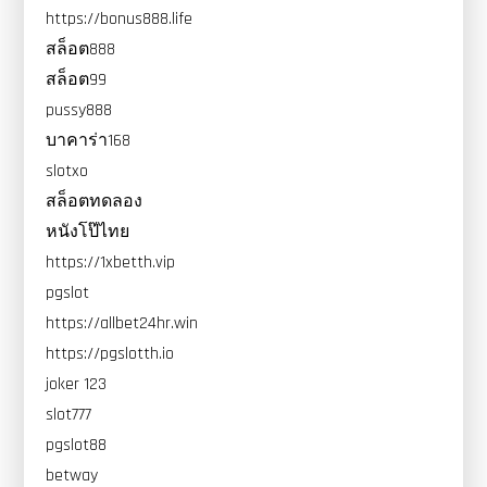
https://bonus888.life
สล็อต888
สล็อต99
pussy888
บาคาร่า168
slotxo
สล็อตทดลอง
หนังโป๊ไทย
https://1xbetth.vip
pgslot
https://allbet24hr.win
https://pgslotth.io
joker 123
slot777
pgslot88
betway