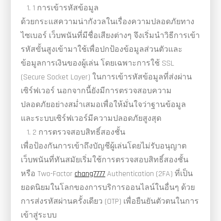
1 การเข้ารหัสข้อมูล
ด้วยกระแสความน่ากังวลในเรื่องความปลอดภัยทาง
ไซเบอร์ เว็บพนันที่มีชื่อเสียงต่างๆ จึงเริ่มนำวิธีการเข้า
รหัสขั้นสูงเข้ามาใช้เพื่อปกป้องข้อมูลส่วนตัวและ
ข้อมูลการเงินของผู้เล่น โดยเฉพาะการใช้ SSL
(Secure Socket Layer) ในการเข้ารหัสข้อมูลที่ส่งผ่าน
เซิร์ฟเวอร์ นอกจากนี้ยังมีการตรวจสอบความ
ปลอดภัยอย่างสม่ำเสมอเพื่อให้มั่นใจว่าฐานข้อมูล
และระบบเซิร์ฟเวอร์มีความปลอดภัยสูงสุด
2 การตรวจสอบสิทธิ์สองชั้น
เพื่อป้องกันการเข้าถึงบัญชีผู้เล่นโดยไม่รับอนุญาต
เว็บพนันที่ทันสมัยเริ่มใช้การตรวจสอบสิทธิ์สองชั้น
หรือ Two-Factor
chang7777
Authentication (2FA) ที่เป็น
ยอดนิยมในโลกของการบริการออนไลน์ในอื่นๆ ด้วย
การส่งรหัสผ่านครั้งเดียว (OTP) เพื่อยืนยันตัวตนในการ
เข้าสู่ระบบ