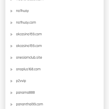
no1huay
no1huay.com
okcasino159.com
okcasino159.com
onesiamclub.site
onoplus168.com
p2vvip
panama888
pananthai99.com