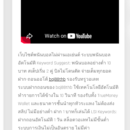
เว็บไซต์พนันบอลไม่ผ่านเอเย่นต์
ระบบพนันบอล
อัตโนมัติ
Keyword Suggest:
พนันบอลอย่างต่ำ 10
บาท
สเต็ปเริ่ม 2 คู่
บิลไม่โดนตัด จ่ายเต็มทุกยอด
ฝาก-ถอนออโต้
baj88thb
รองรับทรูวอเลท
ระบบฝากถอนของ baj88thb ใช้เทคโนโลยีอัตโนมัติ
ทำรายการได้ข้างใน 10 วินาที รองรับทั้ง TrueMoney
Wallet และธนาคารชั้นนำทุกหัวระแหง ไม่ต้องส่ง
สลิป ไม่มีอย่างต่ำ ฝาก 1 บาทก็เล่นได้
LSI Keywords:
ฝากถอนอัตโนมัติ 1 วัน
สล็อตวอเลทไม่มีขั้นต่ำ
ระบบการเงินไม่เป็นอันตราย
ไม่มีค่า