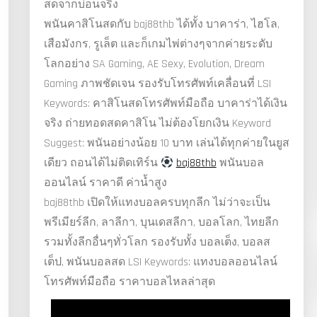
สดจากบ่อนจริง
พนันคาสิโนสดกับ baj88thb ได้ทั้ง บาคาร่า, ไฮโล,
เสือมังกร, รูเล็ต และก็เกมไพ่ต่างๆจากค่ายระดับ
โลกอย่าง SA Gaming, AE Sexy, Evolution, Dream
Gaming ภาพชัดเจน รองรับโทรศัพท์เคลื่อนที่
LSI
Keywords:
คาสิโนสดโทรศัพท์มือถือ
บาคาร่าได้เงิน
จริง
ถ่ายทอดสดคาสิโน
ไม่ต้องโยกเงิน
Keyword
Suggest:
พนันอย่างน้อย 10 บาท
เล่นได้ทุกค่ายในยูส
เดียว
ถอนได้ไม่ติดเทิร์น
baj88thb
พนันบอล
ออนไลน์ ราคาดี ค่าน้ำสูง
baj88thb เปิดให้แทงบอลครบทุกลีก ไม่ว่าจะเป็น
พรีเมียร์ลีก, ลาลีกา, บุนเดสลีกา, บอลโลก, ไทยลีก
รวมทั้งลีกอื่นๆทั่วโลก รองรับทั้ง บอลเต็ง, บอลส
เต็ป, พนันบอลสด
LSI Keywords:
แทงบอลออนไลน์
โทรศัพท์มือถือ
ราคาบอลไหลล่าสุด