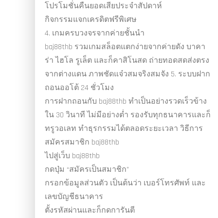
โปรโมชั่นคืนยอดเสียประจำสัปดาห์
กิจกรรมแจกเครดิตฟรีพิเศษ
4. เกมครบวงจรจากค่ายชั้นนำ
baj88thb รวมเกมสล็อตแตกง่ายจากค่ายดัง บาคา
ร่า ไฮโล รูเล็ต และก็คาสิโนสด ถ่ายทอดสดส่งตรง
จากต่างแดน ภาพชัดแจ๋วสมจริงสมจัง
5. ระบบฝาก
ถอนออโต้ 24 ชั่วโมง
การฝากถอนกับ baj88thb ทำเป็นอย่างรวดเร็วข้าง
ใน 30 วินาที ไม่มีอย่างต่ำ รองรับทุกธนาคารและก็
ทรูวอเลท ทำธุรกรรมได้ตลอดระยะเวลา
วิธีการ
สมัครสมาชิก baj88thb
ไปสู่เว็บ baj88thb
กดปุ่ม “สมัครเป็นสมาชิก”
กรอกข้อมูลส่วนตัว เป็นต้นว่า เบอร์โทรศัพท์ และ
เลขบัญชีธนาคาร
ตั้งรหัสผ่านและก็กดการันตี