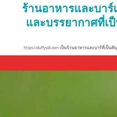
Skip
ร้านอาหารและบาร์เป
to
content
และบรรยากาศที่เป็
https://duffysdc.com เป็นร้านอาหารและบาร์ที่เป็น