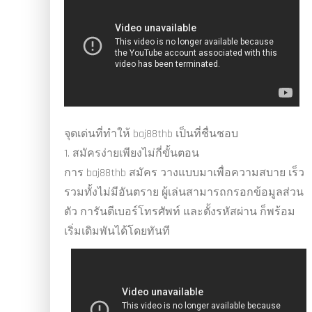
จุดเด่นที่ทำให้ baj88thb เป็นที่ชื่นชอบ
1. สมัครง่ายเพียงไม่กี่ขั้นตอน
การ baj88thb สมัคร วางแบบมาเพื่อความสบาย เร็ว
รวมทั้งไม่มีอันตราย ผู้เล่นสามารถกรอกข้อมูลส่วน
ตัว การันตีเบอร์โทรศัพท์ และตั้งรหัสผ่าน ก็พร้อม
เริ่มเดิมพันได้โดยทันที