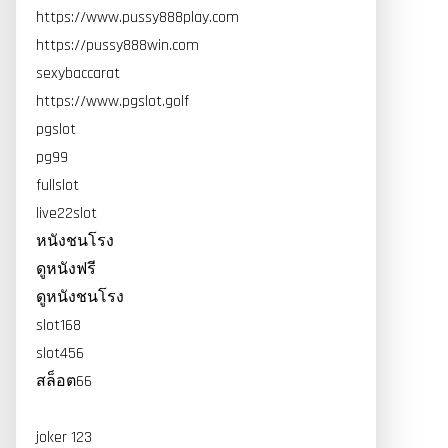
https://www.pussy888play.com
https://pussy888win.com
sexybaccarat
https://www.pgslot.golf
pgslot
pg99
fullslot
live22slot
หนังชนโรง
ดูหนังฟรี
ดูหนังชนโรง
slot168
slot456
สล็อต66
joker 123