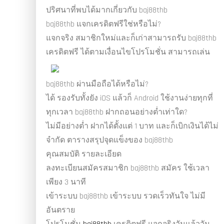
ปริศนาที่พบได้มากเกี่ยวกับ baj88thb
baj88thb แจกเครดิตฟรีใช่หรือไม่?
แจกจริง สมาชิกใหม่และก็เก่าสามารถรับ baj88thb
เครดิตฟรี ได้ตามเงื่อนไขโปรโมชั่น
สามารถเล่น
baj88thb ผ่านมือถือได้หรือไม่?
ได้ รองรับทั้งยัง iOS แล้วก็ Android ใช้งานง่ายทุกที่
ทุกเวลา
baj88thb ฝากถอนอย่างต่ำเท่าใด?
ไม่มีอย่างต่ำ ฝากได้ตั้งแต่ 1 บาท และก็เบิกเงินได้ไม่
จำกัด
ตารางสรุปจุดแข็งของ baj88thb
คุณสมบัติ รายละเอียด
ลงทะเบียนสมัครสมาชิก baj88thb สมัคร ใช้เวลา
เพียง 3 นาที
เข้าระบบ baj88thb เข้าระบบ รวดเร็วทันใจ ไม่มี
อันตราย