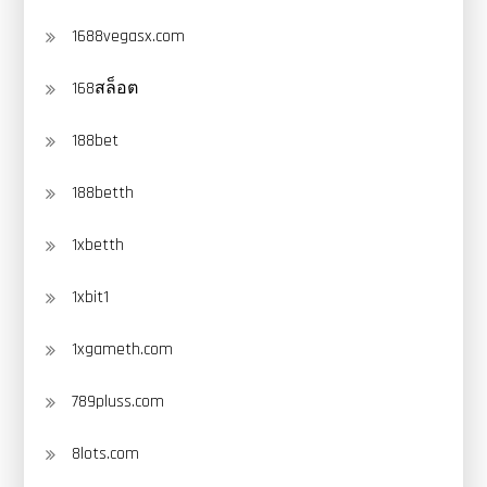
1688vegasx.com
168สล็อต
188bet
188betth
1xbetth
1xbit1
1xgameth.com
789pluss.com
8lots.com