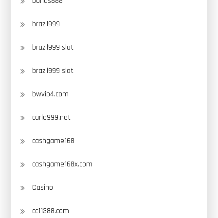
bonus888
brazil999
brazil999 slot
brazil999 slot
bwvip4.com
carlo999.net
cashgame168
cashgame168x.com
Casino
cc11388.com