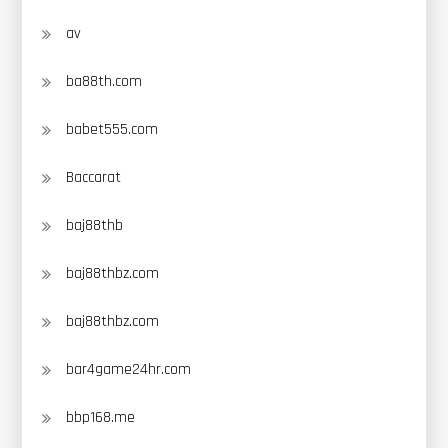
av
ba88th.com
babet555.com
Baccarat
baj88thb
baj88thbz.com
baj88thbz.com
bar4game24hr.com
bbp168.me