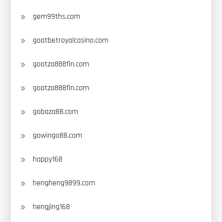
gem99ths.com
goatbetroyalcasino.com
goatza888fin.com
goatza888fin.com
gobaza88.com
gowingo88.com
happy168
hengheng9899.com
hengjing168