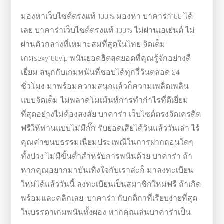
มองหาเว็บไซต์ตรงแท้ 100% มองหา บาคาร่า168 ได้
เลย บาคาร่าเว็บไซต์ตรงแท้ 100% ไม่ผ่านเอเย่นต์ ไม่
ผ่านตัวกลางที่เหมาะสมที่สุดในไทย จัดเต็ม
เกมsexy168vip พนันยอดฮิตสุดยอดที่คุณรู้จักอย่างดี
เยี่ยม สนุกกับเกมพนันที่ชอบได้ทุกวี่วันตลอด 24
ชั่วโมง มาพร้อมความสนุกแล้วก็ความเพลิดเพลิน
แบบจัดเต็ม ไม่พลาดโมเม้นท์การทำกำไรที่ดีเยี่ยม
ที่สุดอย่างไม่ต้องสงสัย บาคาร่า เว็บไซต์ตรงจัดเครดิต
ฟรีให้ท่านแบบไม่มีกั๊ก รับยอดเสียได้วันแล้ววันเล่า ไร้
คุณค่าขนบธรรมเนียมประเพณีในการฝากถอนใดๆ
ทั้งปวง ไม่มีขั้นต่ำสำหรับการพนันด้วย บาคาร่า ถ้า
หากคุณอยากมาบันเทิงใจกับเราล่ะก็ มาลงทะเบียน
ใหม่ได้แล้ววันนี้ ลงทะเบียนเป็นสมาชิกใหม่ฟรี ถ้าเกิด
พร้อมและคลิกเลย!
บาคาร่า กับกติกาที่เรียบง่ายที่สุด
ในบรรดาเกมพนันทั้งผอง
หากคุณเล่นบาคาร่าเป็น