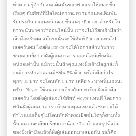
ทำความรู้จักกับเกมเดิมพันของพวกเราให้เยอะขึ้น
เรื่อยๆ กับศัพท์ที่มือใหม่ควรจะทราบก่อนลงเดิมพัน
รับประกันว่าเอนหน้าจอยขึ้นแน่ๆ
• Banker: สำหรับใน
การพนันบาคาร่าออนไลน์นั้น เราจะไม่เรียกเจ้ามือว่า
เจ้ามือครับผม แม้กระนั้นจะใช้ศัพท์ Banker แทนไป
เลยครับผม โดยฝั่ง Banker จะได้โอกาสสำหรับการ
ชนะมากยิ่งกว่าฝั่งผู้เล่นบาคาร่าออนไลน์เพียงนิด
หน่อยเท่านั้น แม้กระนั้นถ้าคุณแทงฝั่งเจ้ามือถูกล่ะก็
จะมีการหักค่าคอมมิชชั่น 5% ด้วย หรือก็คือกำไร
ทุกๆ100 บาท จะโดนหัก 5 บาท เหลือ 95 บาทนั่นเองนะ
ครับ
• Player: ใช้แนวทางเดียวกันการเรียกฝั่งเจ้ามือ
เลยครับ โดยฝั่งผู้เล่นจะใช้ศัพท์ Player แทนที่ โดยการ
พนันฝั่งผู้เล่นบาคาร่า ถ้าหากคุณแทงแล้วชนะจะได้
กำไรแบบเต็มๆไม่โดนหักค่าคอมมิชชั่นใดๆก็ตามทั้ง
นั้น แต่ว่าจะเสียเปรียบกว่าน้อย
• Tie: ถ้าผลสรุปที่แต้ม
ของฝั่งเจ้ามือแล้วก็ฝั่งผู้เล่นออกมาเสมอกัน ผลก็คือ