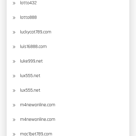
lotto432
lotto888
luckycat789.com
luis16888.com
luke999.net
lux555.net
lux555.net
m4newonline.com
m4newonline.com
mac1bet789.com