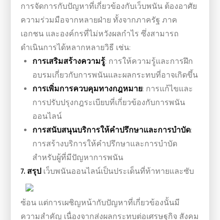
การจัดการกับปัญหาที่เกี่ยวข้องกับเว็บพนัน ต้องอาศัย
ความร่วมมือจากหลายฝ่าย ทั้งจากภาครัฐ ภาค
เอกชน และองค์กรที่ไม่หวังผลกำไร ซึ่งสามารถ
ดำเนินการได้หลากหลายวิธี เช่น:
การเสริมสร้างความรู้
: การให้ความรู้และการฝึก
อบรมเกี่ยวกับการพนันและผลกระทบที่อาจเกิดขึ้น
การเพิ่มการควบคุมทางกฎหมาย
: การแก้ไขและ
การปรับปรุงกฎระเบียบที่เกี่ยวข้องกับการพนัน
ออนไลน์
การสนับสนุนบริการให้คำปรึกษาและการบำบัด
:
การสร้างบริการให้คำปรึกษาและการบำบัด
สำหรับผู้ที่มีปัญหาการพนัน
7. สรุป
เว็บพนันออนไลน์เป็นประเด็นที่ท้าทายและซับ
ซ้อน แต่การเผชิญหน้ากับปัญหาที่เกี่ยวข้องนั้นมี
ความสำคัญ เนื่องจากส่งผลกระทบต่อเศรษฐกิจ สังคม