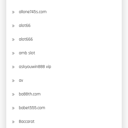
allone745s.com
alot66
alot666
amb slot
askyouwin888 vip
av
ba88th.com
babet555.com
Baccarat