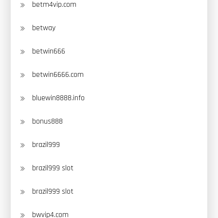
betm4vip.com
betway
betwin666
betwin6666.com
bluewin8888.info
bonus888
brazil999
brazil999 slot
brazil999 slot
bwvip4.com