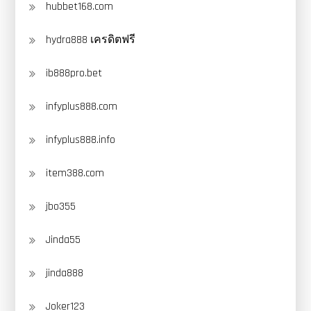
hubbet168.com
hydra888 เครดิตฟรี
ib888pro.bet
infyplus888.com
infyplus888.info
item388.com
jbo355
Jinda55
jinda888
Joker123