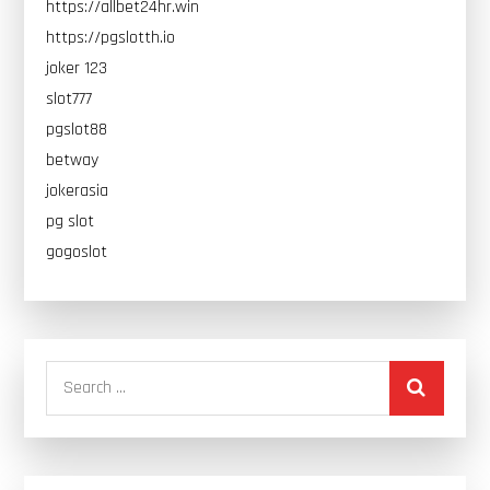
https://allbet24hr.win
https://pgslotth.io
joker 123
slot777
pgslot88
betway
jokerasia
pg slot
gogoslot
Search
for: