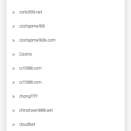
carlo999.net
cashgame168
cashgame168x.com
Casino
cc11388.com
cc11388.com
chang7777
chinatown888.win
cloudbet