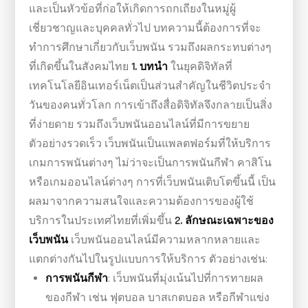
และเป็นหัวข้อที่ก่อให้เกิดการถกเถียงในหมู่ผู้
เชี่ยวชาญและบุคคลทั่วไป บทความนี้ต้องการที่จะ
ทำการศึกษาเกี่ยวกับเว็บพนัน รวมถึงผลกระทบต่างๆ
ที่เกิดขึ้นในสังคมไทย
1. บทนำ
ในยุคดิจิทัลที่
เทคโนโลยีอินเทอร์เน็ตเป็นส่วนสำคัญในชีวิตประจำ
วันของคนทั่วโลก การเข้าถึงสื่อดิจิทัลจึงกลายเป็นสิ่ง
ที่ง่ายดาย รวมถึงเว็บพนันออนไลน์ที่มีการขยาย
ตัวอย่างรวดเร็ว เว็บพนันเป็นแพลตฟอร์มที่ให้บริการ
เกมการพนันต่างๆ ไม่ว่าจะเป็นการพนันกีฬา คาสิโน
หรือเกมออนไลน์ต่างๆ การที่เว็บพนันเติบโตขึ้นนี้ เป็น
ผลมาจากความสนใจและความต้องการของผู้ใช้
บริการในประเทศไทยที่เพิ่มขึ้น
2. ลักษณะเฉพาะของ
เว็บพนัน
เว็บพนันออนไลน์มีความหลากหลายและ
แตกต่างกันไปในรูปแบบการให้บริการ ตัวอย่างเช่น:
การพนันกีฬา
: เว็บพนันที่มุ่งเน้นไปที่การทายผล
ของกีฬา เช่น ฟุตบอล บาสเกตบอล หรือกีฬาแข่ง