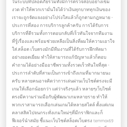
ในระบบที่ปลอดภัยรวมทั้งมีการตรวจสอบอย่างเข้ม
งวด ทำให้พวกเรามั่นใจได้ว่าเงินทุกบาททุกเงินของ
เราจะถูกจัดแจงอย่างโปร่งใสแล้วก็ถูกตามกฎหมาย
•
ประการที่สอง การบริการลูกค้าครับ การได้รับการ
บริการที่ดีรวมทั้งการตอบกลับที่เร็วทันใจจากทีมงาน
ที่รู้เรื่องและพร้อมช่วยเหลือเป็นสิ่งที่ผมให้ความเอาใจ
ใส่.สล็อต เว็บตรงมักมีทีมงานที่ได้รับการฝึกหัดมา
อย่างยอดเยี่ยม ทำให้สามารถแก้ปัญหาแล้วก็ตอบ
คำถามได้อย่างมืออาชีพรวมทั้งรวดเร็วทันใจที่สุด
•
ประการลำดับที่สามเป็นการเข้าถึงเกมที่มากมายนะ
ครับ หลายคนอาจคิดว่าการเล่นผ่านเว็บไซต์ตรงจะมี
เกมให้เลือกน้อยกว่า แต่ว่าจริงๆแล้ว หลายๆเว็บไซต์
ตรงมีความร่วมมือกับผู้พัฒนาเกมหลายราย ทำให้
พวกเราสามารถเลือกเล่นเกมได้หลายสไตล์ ตั้งแต่เกม
คลาสสิคไปจนกระทั่งเกมใหม่ๆที่มีกราฟิกและก็
ฟีเจอร์นำสมัย
ชี้แนะเว็บไซต์สล็อตเว็บตรง temmax69