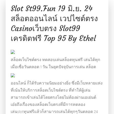
Slot St99.fun 19 มิ.ย. 24
สล็อตออนไลน์ เวปไซต์ตรง
Casinoเว็บตรง Slot99
เครดิตฟรี Top 95 By Ethel
สล็อตเว็บไซต์ตรง ทดสอบเล่นสล็อตทุนฟรี เล่นได้ทุก
เมื่อเชื่อวันตลอด 1 วัน
ในยุคปัจจุบันการเล่น สล็อต
ออนไลน์ ก็ได้รับความนิยมอย่างยิ่ง ซึ่งมีเว็บหลายแห่ง
ที่เน้นให้บริการสล็อตเว็บไซต์ตรง ที่ทำให้ผู้เล่น
สามารถเข้าเล่นได้โดยตรงโดยไม่ต้องผ่านเอเย่นต์
เอ๋ยถึงเรื่องของสล็อตเว็บตรงที่มีการทดลอง
เล่นslotทุนฟรีแล้วก็สามารถเล่นได้ทุกๆวันตลอด 24