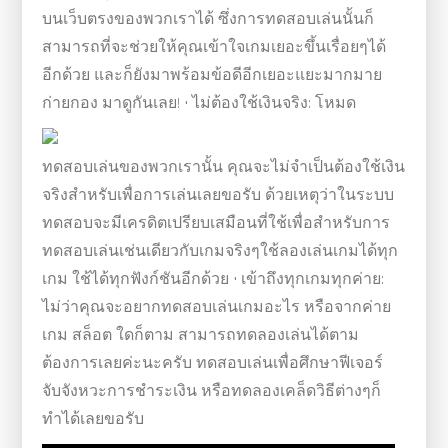
บนเว็บตรงของพวกเราได้ ซึ่งการทดสอบเล่นนั้นก็
สามารถที่จะช่วยให้คุณเข้าใจเกมเยอะขึ้นเรื่อยๆได้
อีกด้วย และก็ยังมาพร้อมข้อดีอีกเยอะแยะมากมาย
ก่ายกอง มาดูกันเลย!
• ไม่ต้องใช้เงินจริง: โหมด
ทดสอบเล่นของพวกเรานั้น คุณจะไม่จำเป็นต้องใช้เงิน
จริงสำหรับเพื่อการเล่นเลยขอรับ ด้วยเหตุว่าในระบบ
ทดสอบจะมีเครดิตเปรียบเสมือนที่ใช้เพื่อสำหรับการ
ทดสอบเล่นเช่นเดียวกับเกมจริงๆใช้ลองเล่นเกมได้ทุก
เกม ใช้ได้ทุกฟังก์ชันอีกด้วย
• เข้าถึงทุกเกมทุกค่าย:
ไม่ว่าคุณจะอยากทดสอบเล่นเกมอะไร หรือจากค่าย
เกม สล็อต ใดก็ตาม สามารถทดลองเล่นได้ตาม
ต้องการเลยค่ะนะครับ ทดสอบเล่นเพื่อศึกษาฟีเจอร์
จับจังหวะการชำระเงิน หรือทดลองเคล็ดวิธีต่างๆก็
ทำได้เลยขอรับ