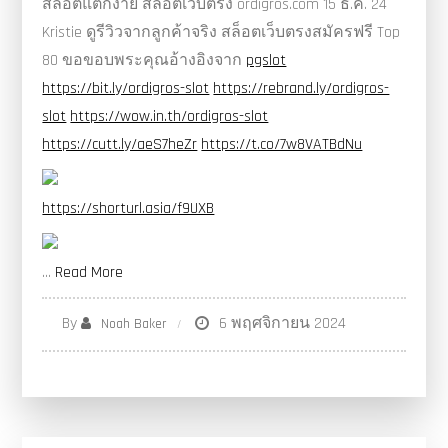
สล็อตแตกง่าย สล็อตเว็บตรง ordigros.com 15 ธ.ค. 24
Kristie ดูรีวิวจากลูกค้าจริง สล็อตเว็บตรงสมัครฟรี Top
80
ขอขอบพระคุณอ้างอิงจาก
pgslot
https://bit.ly/ordigros-slot
https://rebrand.ly/ordigros-
slot
https://wow.in.th/ordigros-slot
https://cutt.ly/aeS7heZr
https://t.co/7w8VATBdNu
https://shorturl.asia/f9UXB
…
Read More
By
6 พฤศจิกายน 2024
Noah Baker