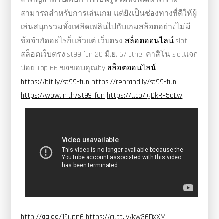
สามารถสำหรับการเล่นเกม แต่ยังเป็นช่องทางที่ดีให้ผู้
เล่นสนุกรวมทั้งเพลิดเพลินไปกับเกมสล็อตอย่างไม่มี
ข้อจำกัดอะไรก็แล้วแต่
เว็บตรง
สล็อตออนไลน์
slot
สล็อตเว็บตรง st99.fun 20 มิ.ย. 67 Ethel คาสิโน slotแจก
บ่อย Top 66
ขอขอบคุณby
สล็อตออนไลน์
https://bit.ly/st99-fun
https://rebrand.ly/st99-fun
https://wow.in.th/st99-fun
https://t.co/igDkRF5eLw
http://gg.gg/19upn6
https://cutt.ly/kw36DxXM