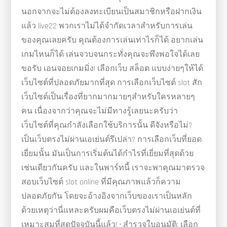
นอกจากจะไม่ต้องลงทะเบียนเป็นสมาชิกหรือฝากเงิน
แล้ว live22 พวกเราไม่ได้จำกัดเวลาสำหรับการเล่น
ของคุณเลยครับ คุณต้องการเล่นเท่าไรก็ได้ อยากเล่น
เกมไหนก็ได้ เล่นจวบจนกระทั่งคุณจะพึงพอใจได้เลย
ขอรับ เอนจอยเกมมิ่ง!
เลือกเว็บ สล็อต แบบง่ายๆให้ได้
เว็บไซต์ที่ปลอดภัยมากที่สุด
การเลือกเว็บไซต์ slot สัก
เว็บไซต์เป็นเรื่องที่ยากมากมายๆสำหรับใครหลายๆ
คน เนื่องจากว่าคุณจะไม่มีทางรู้เลยนะครับว่า
เว็บไซต์ที่คุณกำลังเลือกใช้บริการนั้น ดีจังหรือไม่?
เป็นเว็บตรงไม่ผ่านเอเย่นต์รึเปล่า? การเลือกเว็บที่ยอด
เยี่ยมนั้น มันเป็นการเริ่มต้นได้กำไรที่เยี่ยมที่สุดด้วย
เช่นเดียวกันครับ และในพาร์ทนี้ เราจะพาคุณมาตรวจ
สอบเว็บไซต์ slot online ที่มีคุณภาพแล้วก็ความ
ปลอดภัยกัน โดยจะอ้างอิงจากเว็บของเราเป็นหลัก
ด้วยเหตุว่านี่แหละครับผมคือเว็บตรงไม่ผ่านเอเย่นต์ที่
เหมาะสมที่สุดปัจจุบันนี้แล้ว!
• สำรวจใบอนุมัติ: เลือก