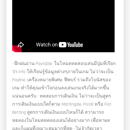
• ฝึกฝนอ่าน Paytable: ในโหมดทดสอบเล่นมีปุ่มที่เรียก
ว่า Info ให้เรียนรู้ข้อมูลต่างๆภายในเกม ไม่ว่าจะเป็น
Payline, เครื่องหมายพิเศษ, ฟีพบร์ รวมถึงโบนัสของ
เกม ทำให้คุณเข้าใจก่อนลงเล่นเกมจริงได้มากขึ้น
แน่นอนครับ
• ทดสอบการเดินเงิน: ไม่ว่าจะเป็นสูตร
การเดินเงินแบบใดก็ตาม Martingale, Porali หรือ Flat
Betting สูตรการเดินเงินแบบไหนก็ได้ สวามารถ
ทดลองในโหมดทดลองเล่นได้อย่างมาก เพื่อหาผล
และก็แผนที่เหมาะสมมากที่สุด
• ไม่จำกัดเวลา: