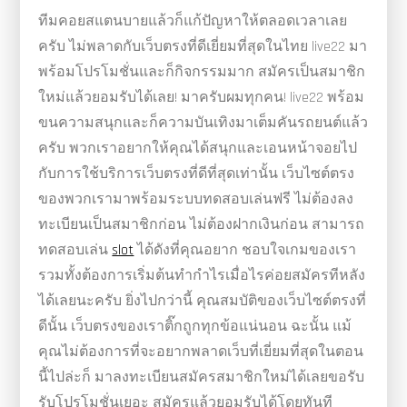
ทีมคอยสแตนบายแล้วก็แก้ปัญหาให้ตลอดเวลาเลย
ครับ
ไม่พลาดกับเว็บตรงที่ดีเยี่ยมที่สุดในไทย live22 มา
พร้อมโปรโมชั่นและก็กิจกรรมมาก สมัครเป็นสมาชิก
ใหม่แล้วยอมรับได้เลย!
มาครับผมทุกคน! live22 พร้อม
ขนความสนุกและก็ความบันเทิงมาเต็มคันรถยนต์แล้ว
ครับ พวกเราอยากให้คุณได้สนุกและเอนหน้าจอยไป
กับการใช้บริการเว็บตรงที่ดีที่สุดเท่านั้น เว็บไซต์ตรง
ของพวกเรามาพร้อมระบบทดสอบเล่นฟรี ไม่ต้องลง
ทะเบียนเป็นสมาชิกก่อน ไม่ต้องฝากเงินก่อน
สามารถ
ทดสอบเล่น
slot
ได้ดังที่คุณอยาก ชอบใจเกมของเรา
รวมทั้งต้องการเริ่มต้นทำกำไรเมื่อไรค่อยสมัครทีหลัง
ได้เลยนะครับ ยิ่งไปกว่านี้ คุณสมบัติของเว็บไซต์ตรงที่
ดีนั้น เว็บตรงของเราติ๊กถูกทุกข้อแน่นอน ฉะนั้น แม้
คุณไม่ต้องการที่จะอยากพลาดเว็บที่เยี่ยมที่สุดในตอน
นี้ไปล่ะก็ มาลงทะเบียนสมัครสมาชิกใหม่ได้เลยขอรับ
รับโปรโมชั่นเยอะ สมัครแล้วยอมรับได้โดยทันที