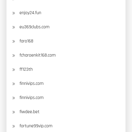
enjoy24.fun
eu369clubs.com
faro168
fcharoenkit168.com
ff123th
finnivips.com
finnivips.com
fiwdee.bet
fortune99vip.com