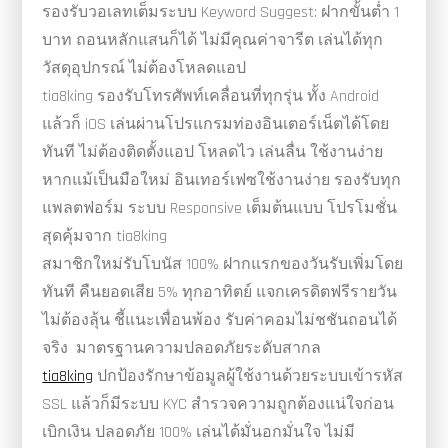
รองรับวอเลทเต็มระบบ
Keyword Suggest:
ฝากขั้นต่ำ 1
บาท
ถอนหลักแสนก็ได้
ไม่มีคุณค่าจารีต
เล่นได้ทุก
วัสดุอุปกรณ์ ไม่ต้องโหลดแอป
tia8king รองรับโทรศัพท์เคลื่อนที่ทุกรุ่น ทั้ง Android
แล้วก็ iOS เล่นผ่านโปรแกรมท่องอินเตอร์เน็ตได้โดย
ทันที ไม่ต้องติดตั้งแอป โหลดไว เล่นลื่น ใช้งานง่าย
หากแม้เป็นมือใหม่
อินเทอร์เฟซใช้งานง่าย
รองรับทุก
แพลตฟอร์ม
ระบบ Responsive เต็มต้นแบบ
โปรโมชั่น
สุดคุ้มจาก tia8king
สมาชิกใหม่รับโบนัส 100%
ฝากแรกของวันรับเพิ่มโดย
ทันที
คืนยอดเสีย 5% ทุกอาทิตย์
แจกเครดิตฟรีรายวัน
ไม่ต้องลุ้น
ชี้แนะเพื่อนพ้อง รับค่าคอมไม่ชชันถอนได้
จริง
️ มาตรฐานความปลอดภัยระดับสากล
tia8king
ปกป้องรักษาข้อมูลผู้ใช้งานด้วยระบบเข้ารหัส
SSL แล้วก็มีระบบ KYC สำรวจความถูกต้องแน่ใจก่อน
เบิกเงิน ปลอดภัย 100% เล่นได้มั่นอกมั่นใจ
ไม่มี