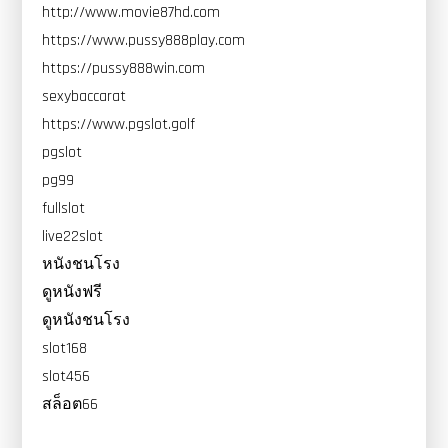
http://www.movie87hd.com
https://www.pussy888play.com
https://pussy888win.com
sexybaccarat
https://www.pgslot.golf
pgslot
pg99
fullslot
live22slot
หนังชนโรง
ดูหนังฟรี
ดูหนังชนโรง
slot168
slot456
สล็อต66