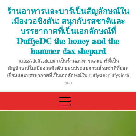
Skip
ร้านอาหารและบาร์เป็นสัญลักษณ์ใน
to
เมืองวอชิงตัน: สนุกกับรสชาติและ
content
บรรยากาศที่เป็นเอกลักษณ์ที่
DuffysDC the honey and the
hammer dax shepard
https://duffysdc.com เป็นร้านอาหารและบาร์ที่เป็น
สัญลักษณ์ในเมืองวอชิงตัน มอบประสบการณ์รสชาติที่ยอด
เยี่ยมและบรรยากาศที่เป็นเอกลักษณ์ใน DuffysDC duffys irish
pub