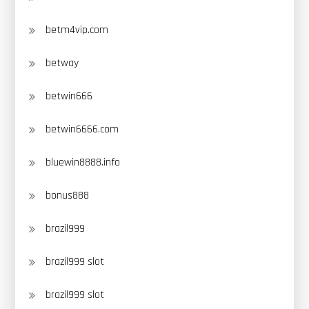
betm4vip.com
betway
betwin666
betwin6666.com
bluewin8888.info
bonus888
brazil999
brazil999 slot
brazil999 slot