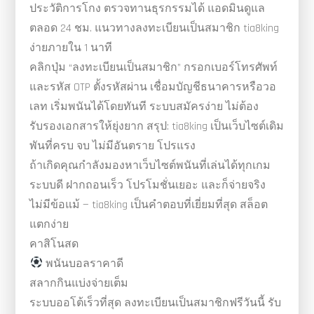
ประวัติการโกง
ตรวจทานธุรกรรมได้
แอดมินดูแล
ตลอด 24 ชม.
แนวทางลงทะเบียนเป็นสมาชิก tia8king
ง่ายภายใน 1 นาที
คลิกปุ่ม “ลงทะเบียนเป็นสมาชิก”
กรอกเบอร์โทรศัพท์
และรหัส OTP
ตั้งรหัสผ่าน เชื่อมบัญชีธนาคารหรือวอ
เลท
เริ่มพนันได้โดยทันที
ระบบสมัครง่าย ไม่ต้อง
รับรองเอกสารให้ยุ่งยาก
สรุป: tia8king เป็นเว็บไซต์เดิม
พันที่ครบ จบ ไม่มีอันตราย โปรแรง
ถ้าเกิดคุณกำลังมองหาเว็บไซต์พนันที่เล่นได้ทุกเกม
ระบบดี ฝากถอนเร็ว โปรโมชั่นเยอะ และก็จ่ายจริง
ไม่มีข้อแม้ — tia8king เป็นคำตอบที่เยี่ยมที่สุด
สล็อต
แตกง่าย
คาสิโนสด
พนันบอลราคาดี
สลากกินแบ่งจ่ายเต็ม
ระบบออโต้เร็วที่สุด
ลงทะเบียนเป็นสมาชิกฟรีวันนี้ รับ