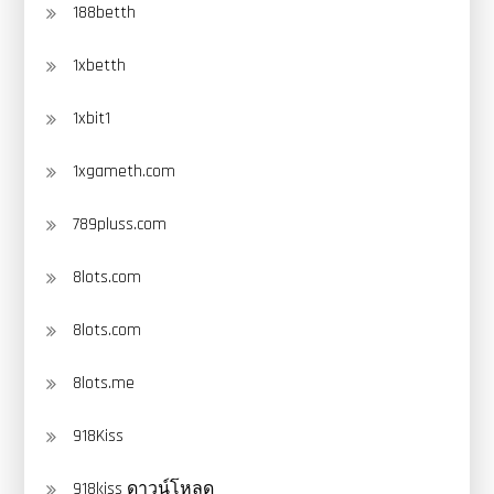
188betth
1xbetth
1xbit1
1xgameth.com
789pluss.com
8lots.com
8lots.com
8lots.me
918Kiss
918kiss ดาวน์โหลด