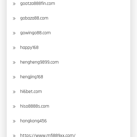
goatza888fin.com
gobaza88.com
gowingo88.com
happy168
hengheng9899.com
hengjing168
hi6bet.com
hiso8888s.com
hongkong456
https://www.mfj889xx.com/