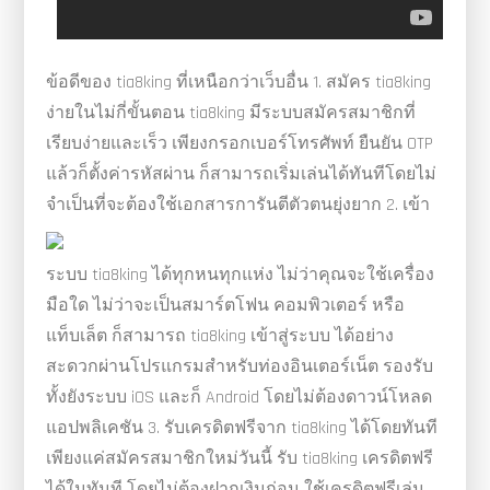
ข้อดีของ tia8king ที่เหนือกว่าเว็บอื่น
1. สมัคร tia8king
ง่ายในไม่กี่ขั้นตอน
tia8king มีระบบสมัครสมาชิกที่
เรียบง่ายและเร็ว เพียงกรอกเบอร์โทรศัพท์ ยืนยัน OTP
แล้วก็ตั้งค่ารหัสผ่าน ก็สามารถเริ่มเล่นได้ทันทีโดยไม่
จำเป็นที่จะต้องใช้เอกสารการันตีตัวตนยุ่งยาก
2. เข้า
ระบบ tia8king ได้ทุกหนทุกแห่ง
ไม่ว่าคุณจะใช้เครื่อง
มือใด ไม่ว่าจะเป็นสมาร์ตโฟน คอมพิวเตอร์ หรือ
แท็บเล็ต ก็สามารถ tia8king เข้าสู่ระบบ ได้อย่าง
สะดวกผ่านโปรแกรมสำหรับท่องอินเตอร์เน็ต รองรับ
ทั้งยังระบบ iOS และก็ Android โดยไม่ต้องดาวน์โหลด
แอปพลิเคชัน
3. รับเครดิตฟรีจาก tia8king ได้โดยทันที
เพียงแค่สมัครสมาชิกใหม่วันนี้ รับ tia8king เครดิตฟรี
ได้ในทันที โดยไม่ต้องฝากเงินก่อน ใช้เครดิตฟรีเล่น