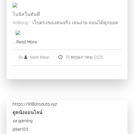
โบนัสในทันที
tia8king – เว็บตรงของคนจริง เล่นง่าย ถอนได้ทุกยอด
…
Read More
By
19 พฤษภาคม 2025
Noah Baker
https://918kissauto.xyz
ดูหนังออนไลน์
sa gaming
joker123