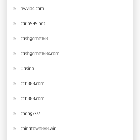
bwvip4.com
carlo999.net
cashgame168
cashgame168x.com
Casino
cc11388.com
cc11388.com
chang7777
chinatown888.win