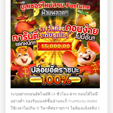
ระบบฝากถอนอัตโนมัติ 24 ชั่วโมง
ฝาก-ถอนได้ไม่มี
อย่างต่ำ รองรับแบงค์ชั้นนำและก็ TrueMoney Wallet
ใช้เวลาไม่เกิน 10 วินาทีต่อรายการ ไม่ต้องแจ้งสลิป
2.