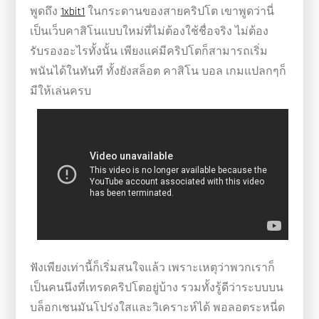
พูดถึง
1xbit1
ในกระดานของสายคริปโต เขาพูดว่านี่
เป็นเว็บคาสิโนแบบใหม่ที่ไม่ต้องใช้ชื่อจริง ไม่ต้อง
รับรองอะไรทั้งนั้น เพียงแค่มีคริปโตก็สามารถเริ่ม
พนันได้ในทันที ทั้งยังสล็อต คาสิโน บอล เกมแปลกๆก็
มีให้เล่นครบ
ฟังเพียงเท่านี้ก็เริ่มสนใจแล้ว เพราะเหตุว่าพวกเราก็
เป็นคนนึงที่เทรดคริปโตอยู่บ้าง รวมทั้งรู้ดีว่าระบบบน
บล็อกเชนมันโปร่งใสและวิเคราะห์ได้ พอลอตระหนี่ด