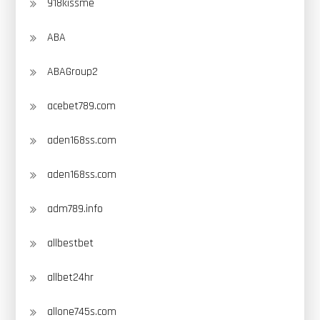
918kissme
ABA
ABAGroup2
acebet789.com
aden168ss.com
aden168ss.com
adm789.info
allbestbet
allbet24hr
allone745s.com