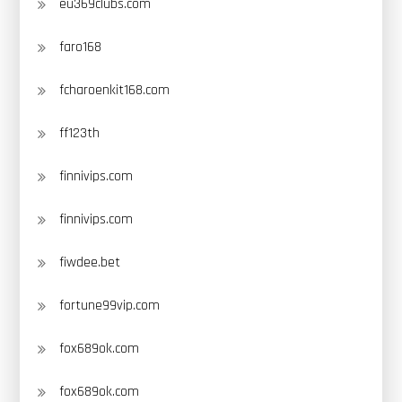
eu369clubs.com
faro168
fcharoenkit168.com
ff123th
finnivips.com
finnivips.com
fiwdee.bet
fortune99vip.com
fox689ok.com
fox689ok.com