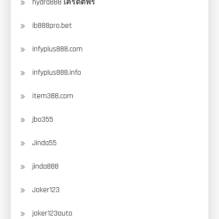
hydra888 เครดิตฟรี
ib888pro.bet
infyplus888.com
infyplus888.info
item388.com
jbo355
Jinda55
jinda888
Joker123
joker123auto