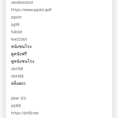
sexybaccarat
https://www.pgslot.golf
pgslot
pg99
fullslot
live22slot
หนังชนโรง
ดูหนังฟรี
ดูหนังชนโรง
slot168
slot456
สล็อต66
joker 123
pg168
https://jin55.net