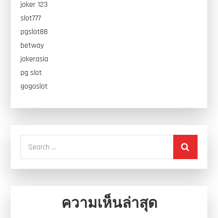
joker 123
slot777
pgslot88
betway
jokerasia
pg slot
gogoslot
Search
for:
ความเห็นล่าสุด