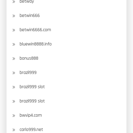
betway
betwin666
betwin6666.com
bluewin8888.info
bonus888
brazil999
brazil999 slot
brazil999 slot
bwvip4.com
carlo999.net