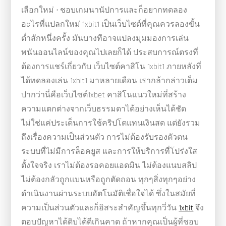
เลือกใหม่
• ชอบเกมนานัปการและก็อยากทดลอง
อะไรที่แปลกใหม่
1xbit1 เป็นเว็บไซต์ที่คุณควรลองขั้น
ต่ำสักหนึ่งครั้ง มันบางทีอาจแปลงมุมมองการเล่น
พนันออนไลน์ของคุณไปเลยก็ได้
ประสบการณ์ตรงที่
ต้องการแชร์เกี่ยวกับ เว็บไซต์คาสิโน 1xbit1
ภายหลังที่
ได้ทดลองเล่น 1xbit1 มาหลายเดือน เรากล้ากล่าวเต็ม
ปากว่านี่คือเว็บไซต์1xbet คาสิโนแนวใหม่ที่สร้าง
ความแตกต่างจากเว็บธรรมดาได้อย่างเห็นได้ชัด
ไม่ใช่แค่ประเด็นการใช้คริปโตแทนเงินสด แต่ยังรวม
ถึงเรื่องความเป็นส่วนตัว การไม่ต้องรับรองตัวตน
ระบบที่ไม่มีการล็อคยูส และการให้บริการที่โปร่งใส
ตั้งใจจริง
เราไม่ต้องรอคอยแอดมิน ไม่ต้องแนบสลิป
ไม่ต้องกลัวถูกแบนหรือถูกตัดถอน ทุกๆสิ่งทุกๆอย่าง
ดำเนินงานผ่านระบบอัตโนมัติเชื่อใจได้ ซึ่งในสมัยที่
ความเป็นส่วนตัวและก็อิสระสำคัญขึ้นทุกวี่วัน
1xbit
จึง
ตอบปัญหาได้ดิบได้ดีเกินคาด ถ้าหากคุณเป็นผู้ที่ชอบ