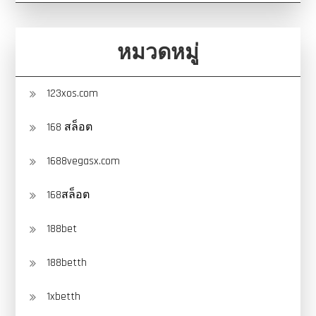
หมวดหมู่
123xos.com
168 สล็อต
1688vegasx.com
168สล็อต
188bet
188betth
1xbetth