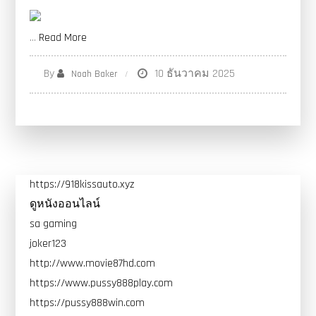
…
Read More
By
10 ธันวาคม 2025
Noah Baker
https://918kissauto.xyz
ดูหนังออนไลน์
sa gaming
joker123
http://www.movie87hd.com
https://www.pussy888play.com
https://pussy888win.com