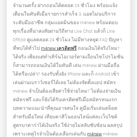
จำนวนครั้ง ฝากถอนได้ตลอด 24 ชั่วโมง พร้อมแจ้ง
เตือนในทันทีเมื่อรายการสำเร็จ
3. แอดไม่นบริการ
ระดับมืออาชีพ
กลุ่มแอดมินของ m4new พร้อมตอบ
ทุกเรื่องที่น่าสงสัยผ่านวิถีทาง Live Chat แล้วก็ Line
Official ดูแลตลอด 24 ชั่วโมง ไม่มีทางหยุด
FAQ ปัญหา
ที่พบได้ทั่วไป
m4new เครดิตฟรี
ถอนเงินได้จริงไหม?
ได้จริง เพียงแต่ทำเทิร์นโอเวอร์ตามเงื่อนไขโปรโมชั่น
ก็สามารถถอนเงินได้ในทันที
เล่น m4new ผ่านมือถือ
ได้หรือเปล่า?
รองรับทั้งยัง iPhone และก็ Android เข้า
เล่นผ่านเบราว์เซอร์ได้เลย ไม่ต้องจัดตั้งแอป
สมัคร
m4new จำเป็นต้องเสียค่าใช้จ่ายไหม?
ไม่ต้องจ่ายเงิน
สมัครฟรี และก็ยังได้รับเครดิตฟรีเมื่อสมัครหนแรก
บทความแนะนำที่คุณอาจสนใจ
คู่มือเริ่มเล่นสล็อต
สำหรับมือใหม่
เทียบคาสิโนออนไลน์แต่ละเว็บไซต์
สูตรบาคาร่าได้เงินจริง ใช้ง่ายไม่สลับซับซ้อน
ผลสรุป:
เพราะเหตุไรจำเป็นต้องเลือกเล่นกับ
m4new
m4new