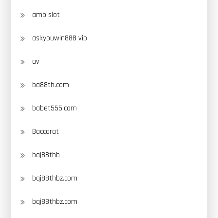
amb slot
askyouwin888 vip
av
ba88th.com
babet555.com
Baccarat
baj88thb
baj88thbz.com
baj88thbz.com