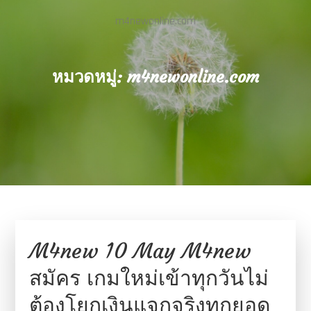
m4newonline.com
หมวดหมู่:
m4newonline.com
M4new 10 May M4new
สมัคร เกมใหม่เข้าทุกวันไม่
ต้องโยกเงินแจกจริงทุกยอด