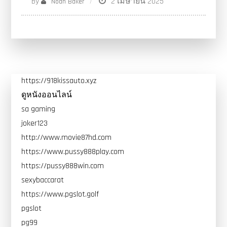
By
2 เมษายน 2025
Noah Baker
https://918kissauto.xyz
ดูหนังออนไลน์
sa gaming
joker123
http://www.movie87hd.com
https://www.pussy888play.com
https://pussy888win.com
sexybaccarat
https://www.pgslot.golf
pgslot
pg99