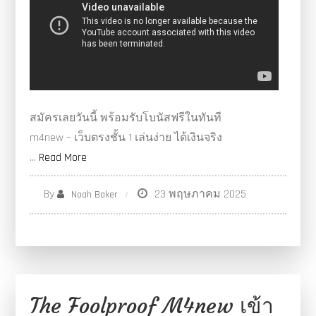
สมัครเลยวันนี้ พร้อมรับโบนัสฟรีในทันที
m4new – เว็บตรงชั้น 1 เล่นง่าย ได้เงินจริง
…
Read More
By
23 พฤษภาคม 2025
Noah Baker
The Foolproof M4new เข้า