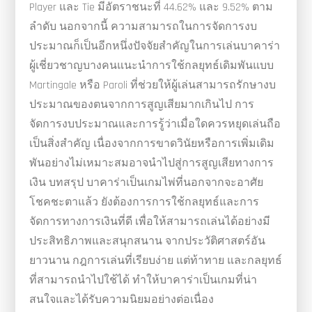
Player และ Tie มีอัตราชนะที่ 44.62% และ 9.52% ตาม
ลำดับ
นอกจากนี้ ความสามารถในการจัดการงบ
ประมาณก็เป็นอีกหนึ่งปัจจัยสำคัญในการเล่นบาคาร่า
ผู้เชี่ยวชาญบางคนแนะนำการใช้กลยุทธ์เดิมพันแบบ
Martingale หรือ Paroli ที่ช่วยให้ผู้เล่นสามารถรักษางบ
ประมาณของตนจากการสูญเสียมากเกินไป
การ
จัดการงบประมาณและการรู้ว่าเมื่อใดควรหยุดเล่นถือ
เป็นสิ่งสำคัญ เนื่องจากการขาดวินัยหรือการเพิ่มเดิม
พันอย่างไม่เหมาะสมอาจนำไปสู่การสูญเสียทางการ
เงิน
บทสรุป
บาคาร่าเป็นเกมไพ่ที่นอกจากจะอาศัย
โชคชะตาแล้ว ยังต้องการการใช้กลยุทธ์และการ
จัดการทางการเงินที่ดี เพื่อให้สามารถเล่นได้อย่างมี
ประสิทธิภาพและสนุกสนาน จากประวัติศาสตร์อัน
ยาวนาน กฎการเล่นที่เรียบง่าย แต่ท้าทาย และกลยุทธ์
ที่สามารถนำไปใช้ได้ ทำให้บาคาร่าเป็นเกมที่น่า
สนใจและได้รับความนิยมอย่างต่อเนื่อง