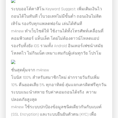
ระบบออโต้คาสิโน
Keyword Suggest:
เพิ่มเติมเงินไว
ถอนได้ในทันที
เว็บวอเลทไม่มีขั้นต่ำ
ถอนเงินไม่ติด
เทิร์น
รองรับทุกแพลตฟอร์ม เล่นได้ทันที
m4new ทำเว็บไซต์ให้ ใช้งานได้ทั้งโทรศัพท์เคลื่อนที่
คอมพิวเตอร์ แท็บเล็ต โดยไม่ต้องดาวน์โหลดแอป
รองรับทั้งยัง iOS รวมทั้ง Android
อินเทอร์เฟซนำสมัย
โหลดไว ไม่กินเน็ต
เหมาะสมกับผู้เล่นทุกวัย
โปรโม
ชั่นสุดคุ้มจาก m4new
โบนัส 100% สำหรับสมาชิกใหม่
ฝากรายวันรับเพิ่ม
10%
คืนยอดเสีย 5% ทุกอาทิตย์
สุ่มแจกเครดิตฟรีทุกวัน
ระบบแนะนำสหาย รับค่าคอมถอนได้จริง
️ ความ
ปลอดภัยสูงสุด
m4new ใช้ระบบปกป้องข้อมูลชนิดเดียวกันกับแบงค์
(SSL Encryption) และระบบยืนยันตัวตน (KYC) เพื่อ