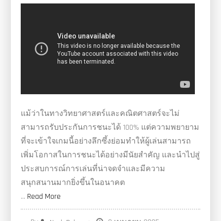
แม้ว่าในทางวิทยาศาสตร์และคณิตศาสตร์จะไม่
สามารถรับประกันการชนะได้ 100% แต่ความพยายาม
ที่จะเข้าใจเกมนี้อย่างลึกซึ้งย่อมทำให้ผู้เล่นสามารถ
เพิ่มโอกาสในการชนะได้อย่างมีนัยสำคัญ และนำไปสู่
ประสบการณ์การเล่นที่น่าจดจำและมีความ
สนุกสนานมากยิ่งขึ้นในอนาคต
…
Read More