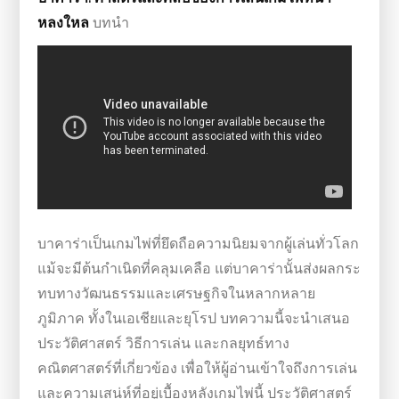
หลงใหล
บทนำ
บาคาร่าเป็นเกมไพ่ที่ยึดถือความนิยมจากผู้เล่นทั่วโลก
แม้จะมีต้นกำเนิดที่คลุมเคลือ แต่บาคาร่านั้นส่งผลกระ
ทบทางวัฒนธรรมและเศรษฐกิจในหลากหลาย
ภูมิภาค ทั้งในเอเชียและยุโรป บทความนี้จะนำเสนอ
ประวัติศาสตร์ วิธีการเล่น และกลยุทธ์ทาง
คณิตศาสตร์ที่เกี่ยวข้อง เพื่อให้ผู้อ่านเข้าใจถึงการเล่น
และความเสน่ห์ที่อยู่เบื้องหลังเกมไพ่นี้
ประวัติศาสตร์