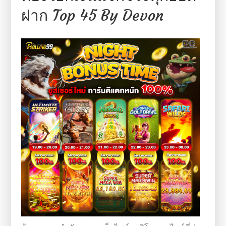
ฝาก Top 45 By Devon