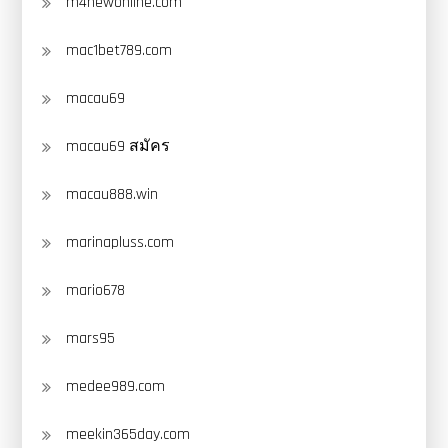
m4newonline.com
mac1bet789.com
macau69
macau69 สมัคร
macau888.win
marinapluss.com
mario678
mars95
medee989.com
meekin365day.com