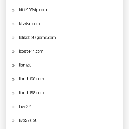
kitti999vip.com
ktv4sd.com
lalikabetsgame.com
lcbet444.com
lion123
lionth168.com
lionth168.com
Live22
live22slot