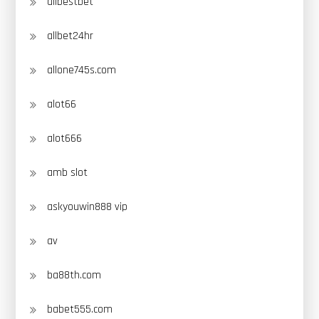
allbestbet
allbet24hr
allone745s.com
alot66
alot666
amb slot
askyouwin888 vip
av
ba88th.com
babet555.com