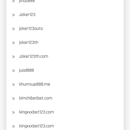
jinda888
Joker123
joker123auto
joker123th
Joker123th.com
juad888
khumsup888.me
kimchibetbet.com
kingxxxbet123.com
kingxxxbet123.com