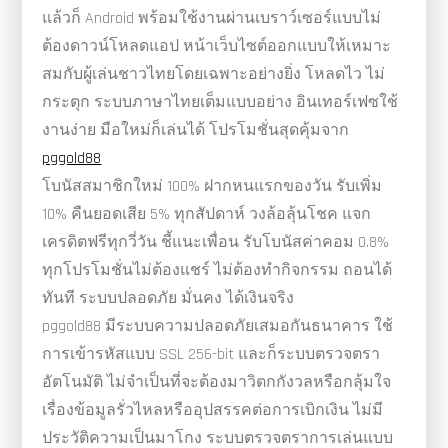
แล้วก็ Android พร้อมใช้งานผ่านเบราว์เซอร์แบบไม่
ต้องดาวน์โหลดแอป หน้าเว็บไซต์ออกแบบให้เหมาะ
สมกับผู้เล่นชาวไทยโดยเฉพาะอย่างยิ่ง
โหลดไว ไม่
กระตุก
ระบบภาษาไทยเต็มแบบอย่าง
อินเทอร์เฟซใช้
งานง่าย มือใหม่ก็เล่นได้
โปรโมชั่นสุดคุ้มจาก
pggold88
โบนัสสมาชิกใหม่ 100%
ฝากหนแรกของวัน รับเพิ่ม
10%
คืนยอดเสีย 5% ทุกสัปดาห์
วงล้อลุ้นโชค แจก
เครดิตฟรีทุกวี่วัน
ชี้แนะเพื่อน รับโบนัสค่าคอม 0.8%
ทุกโปรโมชั่นไม่ต้องแชร์ ไม่ต้องทำกิจกรรม ถอนได้
ทันที
ระบบปลอดภัย มั่นคง ได้เงินจริง
pggold88 มีระบบความปลอดภัยเสมอกันธนาคาร ใช้
การเข้ารหัสแบบ SSL 256-bit และก็ระบบตรวจตรา
อัตโนมัติ ไม่จำเป็นที่จะต้องมาวิตกกังวลหรือกลุ้มใจ
เรื่องข้อมูลรั่วไหลหรืออุปสรรคต่อการเบิกเงิน
ไม่มี
ประวัติความเป็นมาโกง
ระบบตรวจตราการเล่นแบบ