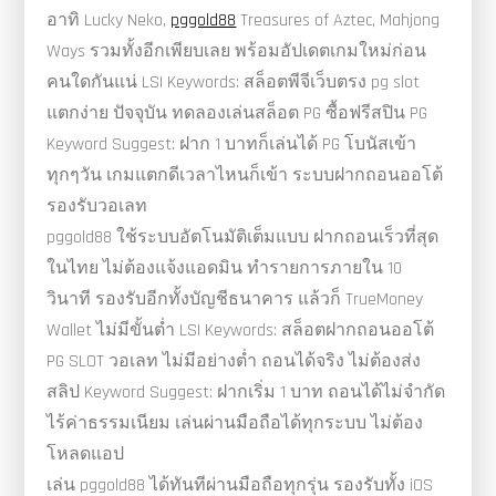
อาทิ Lucky Neko,
pggold88
Treasures of Aztec, Mahjong
Ways รวมทั้งอีกเพียบเลย พร้อมอัปเดตเกมใหม่ก่อน
คนใดกันแน่
LSI Keywords:
สล็อตพีจีเว็บตรง
pg slot
แตกง่าย ปัจจุบัน
ทดลองเล่นสล็อต PG
ซื้อฟรีสปิน PG
Keyword Suggest:
ฝาก 1 บาทก็เล่นได้
PG โบนัสเข้า
ทุกๆวัน
เกมแตกดีเวลาไหนก็เข้า
ระบบฝากถอนออโต้
รองรับวอเลท
pggold88 ใช้ระบบอัตโนมัติเต็มแบบ ฝากถอนเร็วที่สุด
ในไทย ไม่ต้องแจ้งแอดมิน ทำรายการภายใน 10
วินาที รองรับอีกทั้งบัญชีธนาคาร แล้วก็ TrueMoney
Wallet ไม่มีขั้นต่ำ
LSI Keywords:
สล็อตฝากถอนออโต้
PG SLOT วอเลท
ไม่มีอย่างต่ำ ถอนได้จริง
ไม่ต้องส่ง
สลิป
Keyword Suggest:
ฝากเริ่ม 1 บาท
ถอนได้ไม่จำกัด
ไร้ค่าธรรมเนียม
เล่นผ่านมือถือได้ทุกระบบ ไม่ต้อง
โหลดแอป
เล่น pggold88 ได้ทันทีผ่านมือถือทุกรุ่น รองรับทั้ง iOS