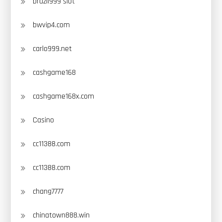
brazil999 slot
bwvip4.com
carlo999.net
cashgame168
cashgame168x.com
Casino
cc11388.com
cc11388.com
chang7777
chinatown888.win