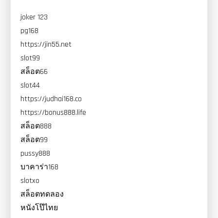
joker 123
pg168
https://jin55.net
slot99
สล็อต66
slot44
https://judhai168.co
https://bonus888.life
สล็อต888
สล็อต99
pussy888
บาคาร่า168
slotxo
สล็อตทดลอง
หนังโป๊ไทย