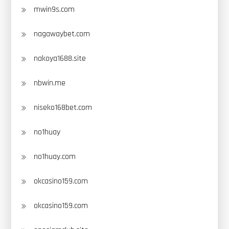
mwin9s.com
nagawaybet.com
nakoya1688.site
nbwin.me
niseko168bet.com
no1huay
no1huay.com
okcasino159.com
okcasino159.com