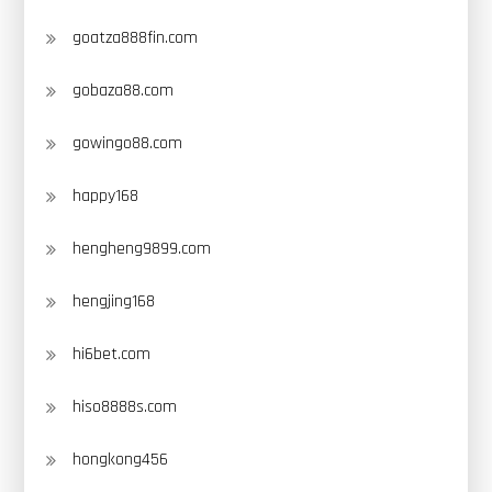
goatza888fin.com
gobaza88.com
gowingo88.com
happy168
hengheng9899.com
hengjing168
hi6bet.com
hiso8888s.com
hongkong456