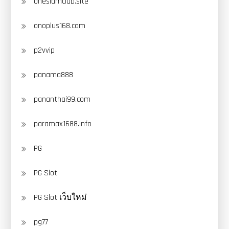
onesiamclub.site
onoplus168.com
p2vvip
panama888
pananthai99.com
paramax1688.info
PG
PG Slot
PG Slot เว็บใหม่
pg77