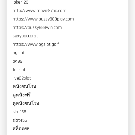
joker123
http://www.movie87hd.com
https://www.pussy888play.com
https://pussy888win.com
sexybaccarat
https://www.pgslot.golf
pgslot
pg99
fullslot
live22slot
หนังชนโรง
ดูหนังฟรี
ดูหนังชนโรง
slot168
slot456
สล็อต66