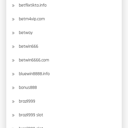
betflixtikto.info
betm4vip.com
betway
betwin666
betwin6666.com
bluewin8888.info
bonus888
brazil999
brazil999 slot