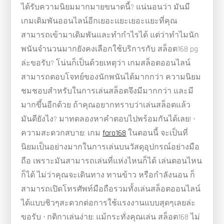
ได้รับความนิยมมากมายขนาดนี้? แน่นอนว่า มันมี
เกมเดิมพันออนไลน์อีกเยอะแยะเยอะแยะที่คุณ
สามารถเข้ามาเดิมพันและทำกำไรได้ แต่ว่าทำไมนัก
พนันจำนวนมากยังคงเลือกใช้บริการกับ สล็อต168 pg
ล่ะขอรับ? โน่นก็เป็นด้วยเหตุว่า เกมสล็อตออนไลน์
สามารถตอบโจทย์ของนักพนันได้มากกว่า ความนิยม
ชมชอบสำหรับในการเล่นสล็อตจึงมีมากกว่า และมี
มากขึ้นอีกด้วย ถ้าคุณอยากทราบว่าเล่นสล็อตแล้ว
มันดียังไง? มาทดลองหาคำตอบไปพร้อมกันได้เลย!
•
ความสะดวกสบาย: เกม
faro168
ในตอนนี้ จะเป็นที่
นิยมเป็นอย่างมากในการเล่นบนวัสดุอุปกรณ์อย่างมือ
ถือ เพราะมันสามารถเล่นที่แห่งไหนก็ได้ เล่นตอนไหน
ก็ได้ ไม่ว่าคุณจะเดินทาง ทานข้าว หรือกำลังนอน ก็
สามารถเปิดโทรศัพท์มือถือรวมทั้งเล่นสล็อตออนไลน์
ได้แบบชิวๆสะดวกต่อการใช้แรงงานแบบสุดๆเลยล่ะ
ขอรับ
• กติกาเล่นง่าย: แม้กระทั่งคุณเล่น สล็อต168 ไม่