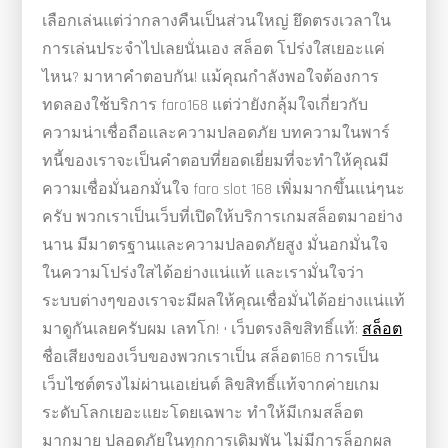
เลือกเล่นแต่ว่ากลางคืนเป็นส่วนใหญ่ ยึดตรงเวลาใน
การเล่นประจำไปเลยนั่นเอง
สล็อต โปร่งใสเยอะแค่
ไหน? มาหาคำตอบกัน!
แม้คุณกำลังพอใจต้องการ
ทดลองใช้บริการ faro168 แต่ว่ายังกลุ้มใจเกี่ยวกับ
ความน่าเชื่อถือและความปลอดภัย บทความในพาร์
ทนี้ของเราจะเป็นคำตอบที่ยอดเยี่ยมที่จะทำให้คุณมี
ความเชื่อมั่นอกมั่นใจ faro slot 168 เพิ่มมากขึ้นแน่ๆนะ
ครับ
พวกเราเป็นเว็บที่เปิดให้บริการเกมสล็อตมาอย่าง
นาน มีมาตรฐานและความปลอดภัยสูง มั่นอกมั่นใจ
ในความโปร่งใสได้อย่างแน่แท้ และเรามั่นใจว่า
ระบบต่างๆของเราจะมีผลให้คุณเชื่อมั่นได้อย่างแน่แท้
มาดูกันเลยครับผม เลทโก!
• เว็บตรงลิขสิทธิ์แท้:
สล็อต
ชื่อเสียงของเว็บของพวกเราเป็น สล็อต168 การเป็น
เว็บไซต์ตรงไม่ผ่านเอเย่นต์ ลิขสิทธิ์แท้จากค่ายเกม
ระดับโลกเยอะแยะโดยเฉพาะ ทำให้มีเกมสล็อต
มากมาย ปลอดภัยในทุกการเดิมพัน ไม่มีการล็อกผล