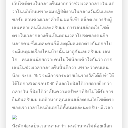
เว็บไซต์ตรงในกลางคืนมากกว่าช่วงเวลากลางวัน แต่
ว่าโน่นก็เป็นเพราะผมปฏิบัติงานในกลางวันนั่นแหละ
ขอรับ
ส่วนช่วงเวลาค่ำคืน ผมก็เข้า สล็อต อย่างกับผู้
เล่นหลายคนนี่แหละครับผม การเล่นสล็อตเว็บไซต์
ตรงในเวลากลางคืนเป็นตอนเวลาโปรดของคนอีก
หลายคน ซึ่งแต่ละคนก็มีเหตุมีผลแตกต่างกันออกไป
จะมีเหตุผลเรื่องไหนบ้างนั้น มาดูกันเลยครับผม เลท
โก!
• คนเล่นน้อยกว่า: คนไม่ใช่น้อยเช้าใจกันว่า การ
เล่นในช่วงเวลากลางคืนนั้นดีกว่า เพราะว่าคนเล่น
น้อย ระบบ RNG จะมีการกระจายเงินรางวัลได้ดี ทำให้
ได้โอกาสเจอรอบ RNG ที่แจกโบนัสได้ง่ายดายยิ่งกว่า
กลางวัน ก็นับได้ว่าเป็นความศรัทธาที่ยังไม่ได้รับการ
ยืนยันครับผม แต่ถ้าหากคุณเล่นสล็อตบนเว็บไซต์ตรง
ของเรา เวลาไหนก็แตกได้ทั้งหมดล่ะนะครับ
• มีเวลา
นั่งพักผ่อนเป็นเวลานานกว่า: คนจำนวนไม่น้อยเลือก