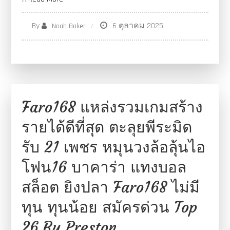
By
6 ตุลาคม 2025
Noah Baker
Faro168 แหล่งรวมเกมสร้าง
รายได้ดีที่สุด ตะลุยพีระมิด
รับ 21 เพชร หมุนวงล้อลุ้นไอ
โฟน16 บาคาร่า แทงบอล
สล็อต ยิงปลา Faro168 ไม่มี
ทุน ทุนน้อย สมัครด่วน Top
26 By Preston