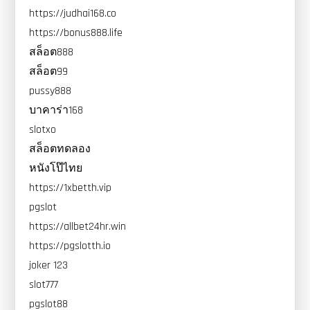
https://judhai168.co
https://bonus888.life
สล็อต888
สล็อต99
pussy888
บาคาร่า168
slotxo
สล็อตทดลอง
หนังโป๊ไทย
https://1xbetth.vip
pgslot
https://allbet24hr.win
https://pgslotth.io
joker 123
slot777
pgslot88