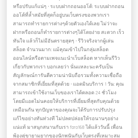
หรือปรับแก้แน่ๆ
• ระบบฝากถอนออโต้: ระบบฝากถอน
ออโต้ที่ล้ำสมัยที่สุดก็อยู่บนเว็บตรงของพวกเรา
สามารถทำรายการต่างๆด้วยตัวเองได้เลย ไม่ว่าจะ
ฝากหรือถอนก็ทำรายการต่างๆได้โดยง่าย สะดวก เร็ว
ทันใจ แล้วก็ไม่มีอันตรายสุดๆ
• รีวิวจริงจากผู้เล่น
สล็อต จำนวนมาก: แม้คุณเข้าไปในกลุ่มสล็อต
ออนไลน์หรือตามเพจแนะนำเว็บสล็อต หากเห็นรีวิว
เกี่ยวกับพวกเรา บอกเลยว่า นั่นแหละนะครับเป็น
สัญลักษณ์การันตีความน่านับถือรวมทั้งความเชื่อถือ
จากสมาชิกที่เยี่ยมที่สุดด้วย
• แอดมินบริการ 1 วัน: คุณ
สามารถเข้าใช้งานเว็บของเราได้ตลอด 24 ชั่วโมง
โดยมีแอดไม่นคอยให้บริการที่เยี่ยมที่สุดกับคุณด้วย
เหมือนกัน ทุกปัญหาของคุณจะได้รับการปรับปรุง
แก้ไขอย่างทันท่วงที ไม่ปลดปล่อยให้รอนานๆอย่าง
แน่แท้
มาสนุกสนานกับเรา faro168 ได้แล้ววันนี้ เพื่อน
พ้องคู่ขายามยากของนักพนันกับเว็บตรงที่เหมาะสม