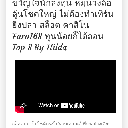
ขวัญใจนักลงทุน หมุนวงล้อ
ลุ้นโชคใหญ่ ไม่ต้องทำเทิร์น
ยิงปลา สล็อต คาสิโน
Faro168 ทุนน้อยก็ได้ถอน
Top 8 By Hilda
สล็อต168 เว็บไซต์ตรงไม่ผ่านเอเย่นต์เพียงอย่างเดียว