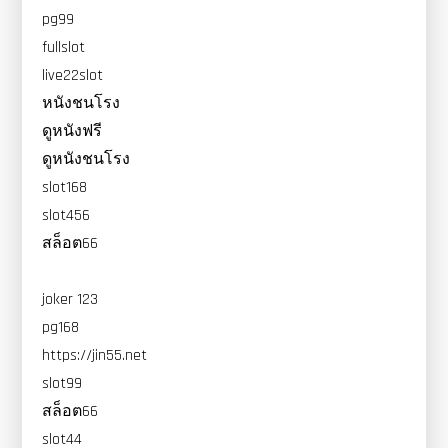
pg99
fullslot
live22slot
หนังชนโรง
ดูหนังฟรี
ดูหนังชนโรง
slot168
slot456
สล็อต66
joker 123
pg168
https://jin55.net
slot99
สล็อต66
slot44