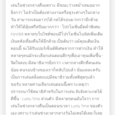
เล่นในช่วงกลางคืนเพราะ มีขณะว่างสม่ำเสมอมาก
ยิ่งกว่า ไม่จำเป็นต้องห่วงงานหรือธุระต่างๆในกลาง
วัน สามารถเล่นยาวๆได้ กดได้รอบมากกว่าอีกด้วย
ทำให้ได้ลุ้นฟรีสปินมากกว่า
• โปรโมชั่นมืดค่ำพิเศษ:
Faro168 หลายๆเว็บไซต์ชอบมีโปรโมชั่นโบนัสเพิ่มเติม
เงินหลังเที่ยงคืนให้อีกด้วย เป็นต้นว่า แม้คุณเติมเงิน
ตอนนี้ จะได้รับเปอร์เซ็นต์พิเศษจากการฝากเงิน ทำให้
หลายๆคนมักจะเลือกเล่นตอนดึกๆเพื่อเอาทุนเพิ่มขึ้น
•
จิตใจสงบ มีสมาธิมากยิ่งกว่า: เวลากลางดึกที่คนเล่น
น้อย คนรอบข้างของเราก็หลับไปแล้ว นั่นแหละครับ
เป็นการเล่นสล็อตแบบมีสมาธิรวมทั้งสติสุดๆแล้ว
ขอรับ หลายท่านเลือกเล่นตอนนี้เพราะเหตุว่า
ปรารถนาใช้สมาธิสำหรับในการเล่น จับจังหวะกดได้
ดีขึ้น
• Lucky Time ส่วนตัว: มีหลายๆคนมั่นใจว่า การ
เล่นในช่วงกลางคืนเป็นตอนๆเวลา Lucky Time ของตัว
เอง เพราะว่าเล่นช่วงเวลากลางวันไม่เคยได้เลย ก็เลย