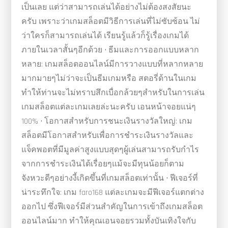
เป็นเลย แต่ว่าสามารถเล่นได้อย่างไม่ต้องสงสัยนะ
ครับ เพราะว่าเกมสล็อตมีวิธีการเล่นที่ไม่ซับซ้อน ไม่
ว่าใครก็สามารถเล่นได้ เรียนรู้แล้วก็รู้เรื่องเกมได้
ภายในเวลาสั้นๆอีกด้วย
• ธีมและการออกแบบหลาก
หลาย: เกมสล็อตออนไลน์มีการวางแบบที่หลากหลาย
มากมายๆไม่ว่าจะเป็นธีมเกมหรือ
สตอรี่ด้านในเกม
ทำให้ท่านจะไม่ทราบสึกเบื่อกล้วยๆสำหรับในการเล่น
เกมสล็อตแต่ละเกมเลยล่ะนะครับ เอนหน้าจอยแน่ๆ
100%
• โอกาสสำหรับการชนะเงินรางวัลใหญ่: เกม
สล็อตมีโอกาสสำหรับเพื่อการชำระเงินรางวัลและ
แจ็คพอตที่มีมูลค่าสูงแบบสุดๆผู้เล่นสามารถรับกำไร
จากการชำระเงินได้เรื่อยๆแม้จะมีทุนน้อยก็ตาม
จังหวะดีๆอย่างงี้เกิดขึ้นที่เกมสล็อตเท่านั้น
• ฟีเจอร์ที่
น่าระทึกใจ: เกม faro168 แต่ละเกมจะมีฟีเจอร์แตกต่าง
ออกไป ซึ่งฟีเจอร์มีส่วนสำคัญในการเข้าถึงเกมสล็อต
ออนไลน์มาก ทำให้คุณเอนจอยรวมทั้งบันเทิงใจกับ