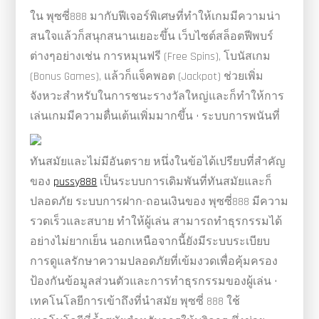
ใน พุซซี่888 มากับฟีเจอร์พิเศษที่ทำให้เกมมีความน่า
สนใจแล้วก็สนุกสนานเยอะขึ้น
เว็บไซต์สล็อตฟีพบร์
ต่างๆอย่างเช่น การหมุนฟรี (Free Spins), โบนัสเกม
(Bonus Games), แล้วก็แจ็คพอต (Jackpot) ช่วยเพิ่ม
จังหวะสำหรับในการชนะรางวัลใหญ่และก็ทำให้การ
เล่นเกมมีความตื่นเต้นเพิ่มมากขึ้น
• ระบบการพนันที่
ทันสมัยและไม่มีอันตราย
หนึ่งในข้อได้เปรียบที่สำคัญ
ของ
pussy888
เป็นระบบการเดิมพันที่ทันสมัยและก็
ปลอดภัย ระบบการฝาก-ถอนเงินของ พุซซี่888 มีความ
รวดเร็วและสบาย ทำให้ผู้เล่น
สามารถทำธุรกรรมได้
อย่างไม่ยากเย็น นอกเหนือจากนี้ยังมีระบบระเบียบ
การดูแลรักษาความปลอดภัยที่เข้มงวดเพื่อคุ้มครอง
ป้องกันข้อมูลส่วนตัวและการทำธุรกรรมของผู้เล่น
•
เทคโนโลยีการเข้าถึงที่นำสมัย
พุซซี่ 888 ใช้