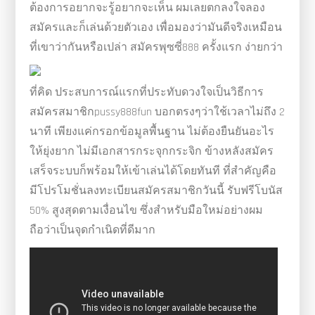
ต้องการอยากจะรู้อยากจะเห็น ผมเลยตกลงใจลอง
สมัครและก็เล่นด้วยตัวเอง เพื่อมองว่ามันดีจริงเหมือน
ที่เขาว่ากันหรือเปล่า
สมัครพุซซี่888 ครั้งแรก ง่ายกว่า
ที่คิด
ประสบการณ์แรกที่ประทับดวงใจเป็นวิธีการ
สมัครสมาชิกpussy888fun บอกตรงๆว่าใช้เวลาไม่ถึง 2
นาที เพียงแค่กรอกข้อมูลพื้นฐาน ไม่ต้องยืนยันอะไร
ให้ยุ่งยาก ไม่มีเอกสารกระจุกกระจิก ข้างหลังสมัคร
เสร็จระบบก็พร้อมให้เข้าเล่นได้โดยทันที ที่สำคัญคือ
มีโปรโมชั่นลงทะเบียนสมัครสมาชิกวันนี้ รับฟรีโบนัส
50% สูงสุดตามเงื่อนไข ซึ่งสำหรับมือใหม่อย่างผม
ถือว่าเป็นจุดกำเนิดที่ดีมาก