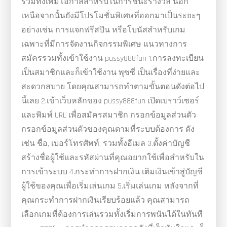
รวมทั้งเพิ่มโอกาสสำหรับในการชนะรางวัล นอก
เหนือจากนั้นยังมีโปรโมชั่นพิเศษที่ออกมาเป็นระยะๆ
อย่างเช่น การแจกฟรีสปิน หรือโบนัสสำหรับเกม
เฉพาะที่มีการจัดงานกิจกรรมพิเศษ
แนวทางการ
สมัครรวมทั้งเข้าใช้งาน pussy888fun
1.การลงทะเบียน
เป็นสมาชิกและก็เข้าใช้งาน พุซซี่ เป็นเรื่องที่ง่ายและ
สะดวกสบาย โดยคุณสามารถทำตามขั้นตอนดังต่อไป
นี้เลย
2.เข้าเว็บหลักของ pussy888fun เปิดเบราว์เซอร์
และพิมพ์ URL เพื่อสมัครสมาชิก
กรอกข้อมูลส่วนตัว
กรอกข้อมูลส่วนตัวของคุณตามที่ระบบต้องการ ดัง
เช่น ชื่อ, เบอร์โทรศัพท์, รวมทั้งอีเมล
3.ตั้งค่าบัญชี
สร้างชื่อผู้ใช้และรหัสผ่านที่คุณอยากใช้เพื่อสำหรับใน
การเข้าระบบ
4.กระทำการฝากเงิน เติมเงินเข้าสู่บัญชี
ผู้ใช้ของคุณเพื่อเริ่มเล่นเกม
5.เริ่มเล่นเกม หลังจากที่
คุณกระทำการฝากเงินเรียบร้อยแล้ว คุณสามารถ
เลือกเกมที่ต้องการเล่นรวมทั้งเริ่มการพนันได้ในทันที