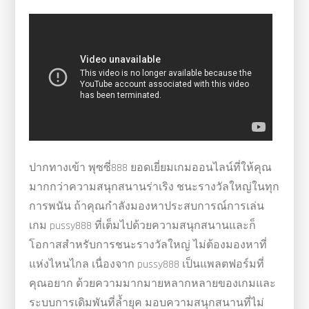
ปากทางเข้า พุซซี่888 ยอดเยี่ยมเกมออนไลน์ที่ให้คุณ
มากกว่าความสนุกสนานร่าเริง ชนะรางวัลใหญ่ในทุก
การพนัน
ถ้าคุณกำลังมองหาประสบการณ์การเล่น
เกม pussy888 ที่เต็มไปด้วยความสนุกสนานและก็
โอกาสสำหรับการชนะรางวัลใหญ่ ไม่ต้องมองหาที่
แห่งไหนไกล เนื่องจาก pussy888 เป็นแพลตฟอร์มที่
คุณอยาก ด้วยความมากมายหลากหลายของเกมและ
ระบบการเดิมพันที่ล้ำยุค มอบความสนุกสนานที่ไม่