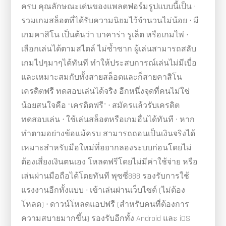
ครบ
คุณลักษณะเด่นของแพลตฟอร์มรูปแบบนี้เป็น
•
รวมเกมสล็อตที่ได้รับความนิยมไว้จำนวนไม่น้อย
• มี
เกมคาสิโน เป็นต้นว่า บาคาร่า รูเล็ต หรือเกมไพ่
•
เลือกเล่นได้ตามสไตล์ ไม่ซ้ำซาก
ผู้เล่นสามารถสลับ
เกมไปๆมาๆได้ทันที ทำให้ประสบการณ์เล่นไม่มีเบื่อ
และเหมาะสมกับทั้งสายสล็อตและก็สายคาสิโน
เครดิตฟรี ทดสอบเล่นได้จริง
อีกหนึ่งจุดที่คนไม่ใช่
น้อยสนใจคือ “เครดิตฟรี”
• สมัครแล้วรับเครดิต
ทดสอบเล่น
• ใช้เล่นสล็อตหรือเกมอื่นได้ทันที
• หาก
ทำตามอย่างข้อแม้ครบ สามารถถอนเป็นเงินจริงได้
เหมาะสำหรับมือใหม่ที่อยากลองระบบก่อนโดยไม่
ต้องเสี่ยงเงินตนเอง
โหลดฟรีโดยไม่มีค่าใช้จ่าย หรือ
เล่นผ่านมือถือได้โดยทันที
พุซซี่888 รองรับการใช้
แรงงานอีกทั้งแบบ
• เข้าเล่นผ่านเว็บไซต์ (ไม่ต้อง
โหลด)
• ดาวน์โหลดแอปฟรี (สำหรับคนที่ต้องการ
ความสบายมากขึ้น)
รองรับอีกทั้ง Android และ iOS