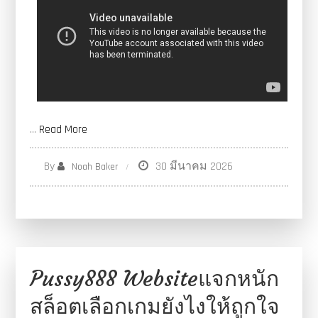
…
Read More
By
30 มีนาคม 2026
Noah Baker
Pussy888 Websiteแจกหนัก
สล็อตเลือกเกมยังไงให้ถูกใจ