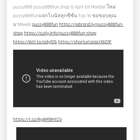
pussy888 pussy888fun.shop 5 April 69 Maribel ใหม่
pussy888funแจกโบนัสทุกซีซั่น Top 16
ขอขอบคุณ
มากweb
pussy888fun
https://rebrand.ly/pussy888fun-
shop
https://cutly.info/pussy888fun-shop
https://bitt.to/adyf26
https://shorturl.asia/XkD1F
https://t.co/Ry4M9lHtCV