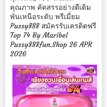
คุณภาพ คัดสรรอย่างดีเดิม
พันเหนือระดับ พรีเมี่ยม
Pussy888 สมัครรับเครดิตฟรี
Top 74 By Maribel
Pussy888fun.shop 26 APR
2026