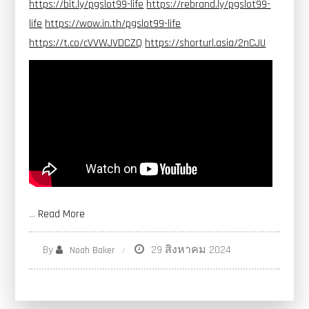
https://bit.ly/pgslot99-life
https://rebrand.ly/pgslot99-
life
https://wow.in.th/pgslot99-life
https://t.co/cVVWJVDCZQ
https://shorturl.asia/2nCJU
…
Read More
By
29 สิงหาคม 2024
Noah Baker