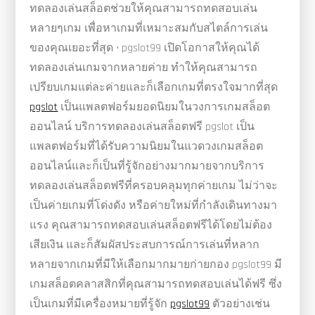
ทดลองเล่นสล็อตช่วยให้คุณสามารถทดสอบเล่น
หลายๆเกม เพื่อหาเกมที่เหมาะสมกับสไตล์การเล่น
ของคุณเยอะที่สุด
• pgslot99 เปิดโอกาสให้คุณได้
ทดลองเล่นเกมจากหลายค่าย ทำให้คุณสามารถ
เปรียบเกมแต่ละค่ายและก็เลือกเกมที่ตรงใจมากที่สุด
pgslot
เป็นแพลตฟอร์มยอดนิยมในวงการเกมสล็อต
ออนไลน์ บริการทดลองเล่นสล็อตฟรี
pgslot เป็น
แพลตฟอร์มที่ได้รับความนิยมในแวดวงเกมสล็อต
ออนไลน์และก็เป็นที่รู้จักอย่างมากมายจากบริการ
ทดลองเล่นสล็อตฟรีที่ครอบคลุมทุกค่ายเกม ไม่ว่าจะ
เป็นค่ายเกมที่โด่งดัง หรือค่ายใหม่ที่กำลังเดินทางมา
แรง คุณสามารถทดสอบเล่นสล็อตฟรีได้โดยไม่ต้อง
เสียเงิน และก็สัมผัสประสบการณ์การเล่นที่หลาก
หลายจากเกมที่มีให้เลือกมากมายก่ายกอง
pgslot99 มี
เกมสล็อตคลาสสิกที่คุณสามารถทดสอบเล่นได้ฟรี ซึ่ง
เป็นเกมที่มีเครื่องหมายที่รู้จัก
pgslot99
ตัวอย่างเช่น