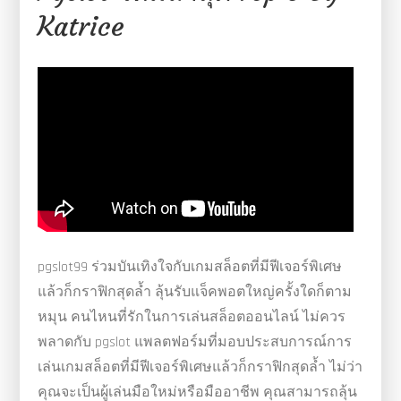
Katrice
pgslot99 ร่วมบันเทิงใจกับเกมสล็อตที่มีฟีเจอร์พิเศษ
แล้วก็กราฟิกสุดล้ำ ลุ้นรับแจ็คพอตใหญ่ครั้งใดก็ตาม
หมุน
คนไหนที่รักในการเล่นสล็อตออนไลน์ ไม่ควร
พลาดกับ pgslot แพลตฟอร์มที่มอบประสบการณ์การ
เล่นเกมสล็อตที่มีฟีเจอร์พิเศษแล้วก็กราฟิกสุดล้ำ ไม่ว่า
คุณจะเป็นผู้เล่นมือใหม่หรือมืออาชีพ คุณสามารถลุ้น