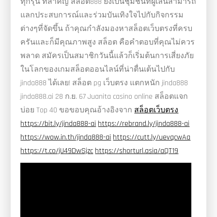
ทุกรุ่น ที่สำคัญ สล็อต888 ยังเป็นชุมชนที่ผู้เล่นสามารถ
แลกประสบการณ์และร่วมบันเทิงใจไปกับกิจกรรม
ต่างๆที่จัดขึ้น
ถ้าคุณกำลังมองหาสล็อตเว็บตรงที่ครบ
ครันและก็มีคุณภาพสูง สล็อต คือคำตอบที่คุณไม่ควร
พลาด สมัครเป็นสมาชิกวันนี้แล้วก็เริ่มต้นการเสี่ยงภัย
ในโลกของเกมสล็อตออนไลน์ที่น่าตื่นเต้นไปกับ
jinda888 ได้เลย!
สล็อต pg เว็บตรง แตกหนัก jinda888
jinda888.ai 28 ก.ย. 67 Juanita casino online สล็อตแจก
บ่อย Top 40
ขอขอบคุณอ้างอิงจาก
สล็อตเว็บตรง
https://bit.ly/jinda888-ai
https://rebrand.ly/jinda888-ai
https://wow.in.th/jinda888-ai
https://cutt.ly/uevqcwAa
https://t.co/jU49DwSjzc
https://shorturl.asia/aQT19