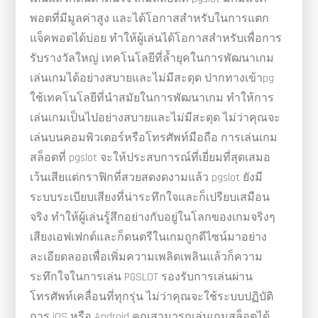
พอตที่มีมูลค่าสูง และได้โอกาสสำหรับในการแตก
แจ็คพอตได้บ่อย ทำให้ผู้เล่นได้โอกาสสำหรับเพื่อการ
รับรางวัลใหญ่
เทคโนโลยีที่ล้ำยุคในการพัฒนาเกม
เล่นเกมได้อย่างสบายและไม่มีสะดุด
ปากทางเข้าpg
ใช้เทคโนโลยีที่นำสมัยในการพัฒนาเกม ทำให้การ
เล่นเกมเป็นไปอย่างสบายและไม่มีสะดุด ไม่ว่าคุณจะ
เล่นบนคอมพิวเตอร์หรือโทรศัพท์มือถือ การเล่นเกม
สล็อตที่ pgslot จะให้ประสบการณ์ที่เยี่ยมที่สุดเสมอ
เว้นเสียแต่กราฟิกที่สวยสดงดงามแล้ว pgslot ยังมี
ระบบระเบียบเสียงที่น่าระทึกใจและก็เปรียบเสมือน
จริง ทำให้ผู้เล่นรู้สึกอย่างกับอยู่ในโลกของเกมจริงๆ
เสียงเอฟเฟกต์และก็ดนตรีในเกมถูกดีไซน์มาอย่าง
ละเอียดลออเพื่อเพิ่มความเพลิดเพลินแล้วก็ความ
ระทึกใจในการเล่น
PGSLOT รองรับการเล่นผ่าน
โทรศัพท์เคลื่อนที่ทุกรุ่น ไม่ว่าคุณจะใช้ระบบปฏิบัติ
การ iOS หรือ Android คุณสามารถเล่นเกมสล็อตได้