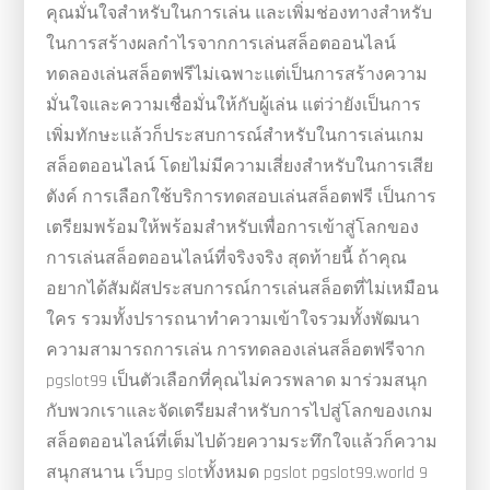
คุณมั่นใจสำหรับในการเล่น และเพิ่มช่องทางสำหรับ
ในการสร้างผลกำไรจากการเล่นสล็อตออนไลน์
ทดลองเล่นสล็อตฟรีไม่เฉพาะแต่เป็นการสร้างความ
มั่นใจและความเชื่อมั่นให้กับผู้เล่น แต่ว่ายังเป็นการ
เพิ่มทักษะแล้วก็ประสบการณ์สำหรับในการเล่นเกม
สล็อตออนไลน์ โดยไม่มีความเสี่ยงสำหรับในการเสีย
ตังค์ การเลือกใช้บริการทดสอบเล่นสล็อตฟรี เป็นการ
เตรียมพร้อมให้พร้อมสำหรับเพื่อการเข้าสู่โลกของ
การเล่นสล็อตออนไลน์ที่จริงจริง
สุดท้ายนี้ ถ้าคุณ
อยากได้สัมผัสประสบการณ์การเล่นสล็อตที่ไม่เหมือน
ใคร รวมทั้งปรารถนาทำความเข้าใจรวมทั้งพัฒนา
ความสามารถการเล่น การทดลองเล่นสล็อตฟรีจาก
pgslot99 เป็นตัวเลือกที่คุณไม่ควรพลาด มาร่วมสนุก
กับพวกเราและจัดเตรียมสำหรับการไปสู่โลกของเกม
สล็อตออนไลน์ที่เต็มไปด้วยความระทึกใจแล้วก็ความ
สนุกสนาน
เว็บpg slotทั้งหมด pgslot pgslot99.world 9