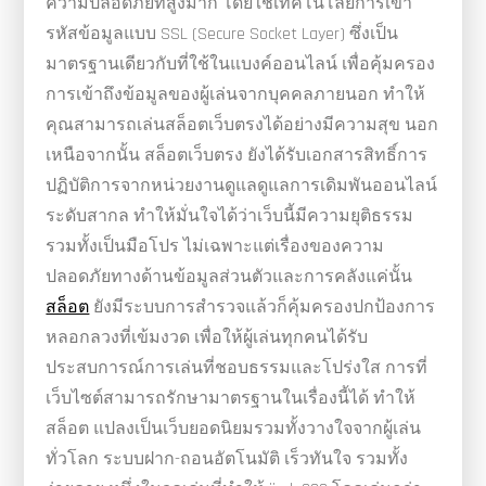
ความปลอดภัยที่สูงมาก โดยใช้เทคโนโลยีการเข้า
รหัสข้อมูลแบบ SSL (Secure Socket Layer) ซึ่งเป็น
มาตรฐานเดียวกับที่ใช้ในแบงค์ออนไลน์ เพื่อคุ้มครอง
การเข้าถึงข้อมูลของผู้เล่นจากบุคคลภายนอก ทำให้
คุณสามารถเล่นสล็อตเว็บตรงได้อย่างมีความสุข นอก
เหนือจากนั้น สล็อตเว็บตรง ยังได้รับเอกสารสิทธิ์การ
ปฏิบัติการจากหน่วยงานดูแลดูแลการเดิมพันออนไลน์
ระดับสากล ทำให้มั่นใจได้ว่าเว็บนี้มีความยุติธรรม
รวมทั้งเป็นมือโปร
ไม่เฉพาะแต่เรื่องของความ
ปลอดภัยทางด้านข้อมูลส่วนตัวและการคลังแค่นั้น
สล็อต
ยังมีระบบการสำรวจแล้วก็คุ้มครองปกป้องการ
หลอกลวงที่เข้มงวด เพื่อให้ผู้เล่นทุกคนได้รับ
ประสบการณ์การเล่นที่ชอบธรรมและโปร่งใส การที่
เว็บไซต์สามารถรักษามาตรฐานในเรื่องนี้ได้ ทำให้
สล็อต แปลงเป็นเว็บยอดนิยมรวมทั้งวางใจจากผู้เล่น
ทั่วโลก
ระบบฝาก-ถอนอัตโนมัติ เร็วทันใจ รวมทั้ง