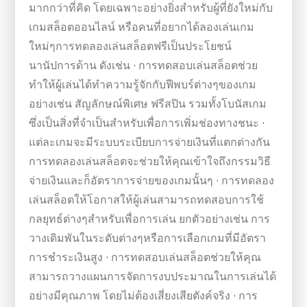
มากกว่าที่คิด โดยเฉพาะอย่างยิ่งสำหรับผู้ที่ยังใหม่กับ
เกมสล็อตออนไลน์ หรือคนที่อยากได้ลองเล่นเกม
ใหม่ๆการทดลองเล่นสล็อตฟรีเป็นประโยชน์
นานัปการด้าน ดังเช่น
• การทดสอบเล่นสล็อตช่วย
ทำให้ผู้เล่นได้ทำความรู้จักกับฟีพบร์ต่างๆของเกม
อย่างเช่น สัญลักษณ์พิเศษ ฟรีสปิน รวมทั้งโบนัสเกม
ซึ่งเป็นสิ่งที่จำเป็นสำหรับเพื่อการเพิ่มช่องทางชนะ
•
แต่ละเกมจะมีระบบระเบียบการจ่ายเงินที่แตกต่างกัน
การทดลองเล่นสล็อตจะช่วยให้คุณเข้าใจถึงกรรมวิธี
จ่ายเงินและก็อัตราการจ่ายของเกมนั้นๆ
• การทดลอง
เล่นสล็อตให้โอกาสให้ผู้เล่นสามารถทดสอบการใช้
กลยุทธ์ต่างๆสำหรับเพื่อการเล่น ยกตัวอย่างเช่น การ
วางเดิมพันในระดับต่างๆหรือการเลือกเกมที่มีอัตรา
การชำระเงินสูง
• การทดสอบเล่นสล็อตช่วยให้คุณ
สามารถวางแผนการจัดการงบประมาณในการเล่นได้
อย่างมีคุณภาพ โดยไม่ต้องเสี่ยงเสียตังค์จริง
• การ