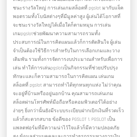
ชนะรางวัลใหญ่ การเล่นเกมสล็อตที่ pgslot มากับแจ็ค
พอตรวมทั้งโบนัสต่างๆที่มีมูลค่าสูง ผู้เล่นได้โอกาสที่
จะชนะรางวัลใหญ่ได้เมื่อใดก็ตามหมุน
การเล่น
เกมpgslotช่วยพัฒนาความสามารถรวมทั้ง
ประสบการณ์ในการคิดแผนแล้วก็การตัดสินใจ ผู้เล่น
จำเป็นต้องใช้วิธีการสำหรับในการเลือกเกมและวาง
เดิมพัน รวมทั้งการจัดการงบประมาณสำหรับเพื่อการ
เล่น ทำให้การเล่นpgslotเป็นกิจกรรมที่ช่วยปรับปรุง
ทักษะและก็ความสามารถในการคิดแผน เล่นเกม
สล็อตที่ pgslot สามารถทำได้ทุกหนทุกแห่ง ไม่ว่าคุณ
จะอยู่ที่บ้านหรืออยู่นอกบ้าน คุณสามารถเล่นเกม
สล็อตผ่านโทรศัพท์มือถือหรือคอมพิวเตอร์ได้อย่าง
ง่ายๆ ยิ่งกว่านั้นยังมีระบบระเบียบฝากเบิกเงินที่รวดเร็ว
แล้วก็สะดวกสบาย
ข้อดีของ PGSLOT
1. PGSLOT เป็น
แพลตฟอร์มที่มีความน่าไว้ใจแล้วก็มีความปลอดภัย
สูง ข้อมูลส่วนบุคคลและการทำธุรกรรมทางการเงิน