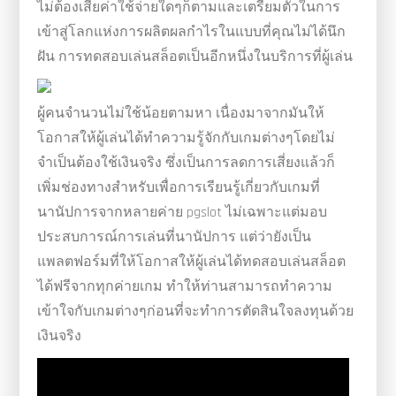
ไม่ต้องเสียค่าใช้จ่ายใดๆก็ตามและเตรียมตัวในการ
เข้าสู่โลกแห่งการผลิตผลกำไรในแบบที่คุณไม่ได้นึก
ฝัน
การทดสอบเล่นสล็อตเป็นอีกหนึ่งในบริการที่ผู้เล่น
ผู้คนจำนวนไม่ใช้น้อยตามหา เนื่องมาจากมันให้
โอกาสให้ผู้เล่นได้ทำความรู้จักกับเกมต่างๆโดยไม่
จำเป็นต้องใช้เงินจริง ซึ่งเป็นการลดการเสี่ยงแล้วก็
เพิ่มช่องทางสำหรับเพื่อการเรียนรู้เกี่ยวกับเกมที่
นานัปการจากหลายค่าย pgslot ไม่เฉพาะแต่มอบ
ประสบการณ์การเล่นที่นานัปการ แต่ว่ายังเป็น
แพลตฟอร์มที่ให้โอกาสให้ผู้เล่นได้ทดสอบเล่นสล็อต
ได้ฟรีจากทุกค่ายเกม ทำให้ท่านสามารถทำความ
เข้าใจกับเกมต่างๆก่อนที่จะทำการตัดสินใจลงทุนด้วย
เงินจริง