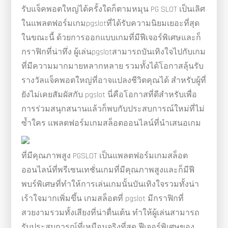
รับแจ็คพอตใหญ่ได้ครั้งใดก็ตามหมุน
PG SLOT เป็นเลิศ
ในแพลตฟอร์มเกมpgslotที่ได้รับความนิยมเยอะที่สุด
ในขณะนี้ ด้วยการออกแบบเกมที่มีฟีเจอร์พิเศษและก็
กราฟิกที่น่าทึ่ง ผู้เล่นpgslotสามารถบันเทิงใจไปกับเกม
ที่มีความมากมายหลากหลาย รวมทั้งได้โอกาสลุ้นรับ
รางวัลแจ็คพอตใหญ่ที่อาจแปลงชีวิตคุณได้ สำหรับผู้ที่
ยังไม่เคยสัมผัสกับ pgslot นี่คือโอกาสที่ดีสำหรับเพื่อ
การร่วมสนุกสนานแล้วก็พบกับประสบการณ์ใหม่ที่ไม่
ซ้ำใคร
แพลตฟอร์มเกมสล็อตออนไลน์ที่นำเสนอเกม
ที่มีคุณภาพสูง
PGSLOT เป็นแพลตฟอร์มเกมสล็อต
ออนไลน์ที่พรีเซนเทชั่นเกมที่มีคุณภาพสูงและก็มีฟี
พบร์พิเศษที่ทำให้การเล่นเกมนั้นบันเทิงใจรวมทั้งน่า
เร้าใจมากเพิ่มขึ้น เกมสล็อตที่ pgslot มีกราฟิกที่
สวยงามรวมทั้งเสียงที่น่าตื่นเต้น ทำให้ผู้เล่นสามารถ
รับประสบการณ์ที่เหมือนจริงที่สุด
ฟีเจอร์พิเศษของ