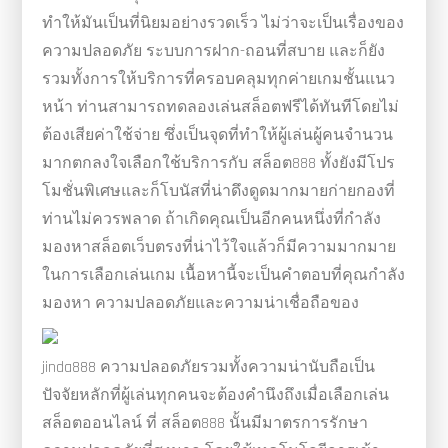
ทำให้มันเป็นที่นิยมอย่างรวดเร็ว ไม่ว่าจะเป็นเรื่องของ
ความปลอดภัย ระบบการฝาก-ถอนที่สบาย และก็ยัง
รวมทั้งการให้บริการที่ครอบคลุมทุกค่ายเกมชั้นแนว
หน้า ท่านสามารถทดลองเล่นสล็อตฟรีได้ทันทีโดยไม่
ต้องเสียค่าใช้จ่าย ซึ่งเป็นจุดที่ทำให้ผู้เล่นผู้คนจำนวน
มากตกลงใจเลือกใช้บริการกับ สล็อต888 ทั้งยังมีโปร
โมชั่นพิเศษและก็โบนัสที่น่าดึงดูดมากมายก่ายกองที่
ท่านไม่ควรพลาด ถ้าเกิดคุณเป็นอีกคนหนึ่งที่กำลัง
มองหาสล็อตเว็บตรงที่น่าไว้ใจแล้วก็มีความมากมาย
ในการเลือกเล่นเกม เนื้อหานี้จะเป็นคำตอบที่คุณกำลัง
มองหา
ความปลอดภัยและความน่าเชื่อถือของ
jinda888
ความปลอดภัยรวมทั้งความน่านับถือเป็น
ปัจจัยหลักที่ผู้เล่นทุกคนจะต้องคำนึงถึงเมื่อเลือกเล่น
สล็อตออนไลน์ ที่ สล็อต888 นั้นมีมาตรการรักษา