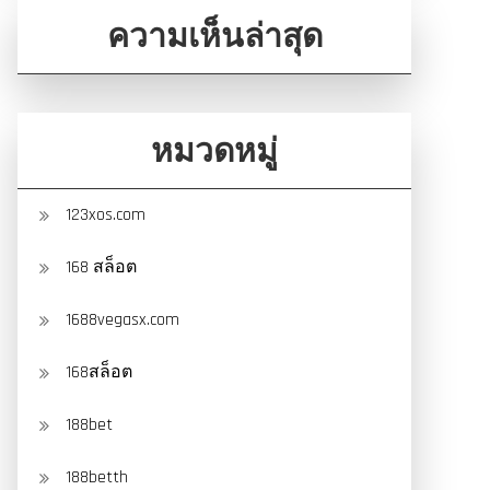
ความเห็นล่าสุด
หมวดหมู่
123xos.com
168 สล็อต
1688vegasx.com
168สล็อต
188bet
188betth