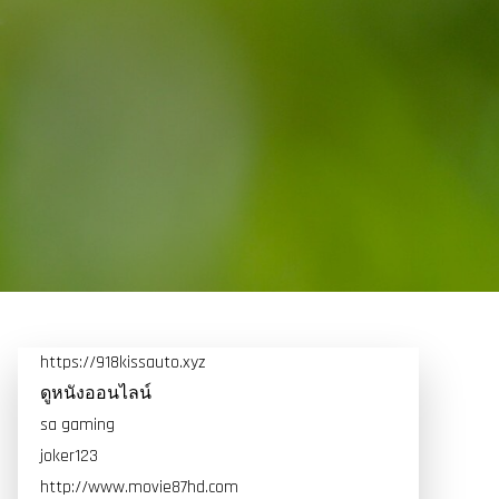
https://918kissauto.xyz
ดูหนังออนไลน์
sa gaming
joker123
http://www.movie87hd.com