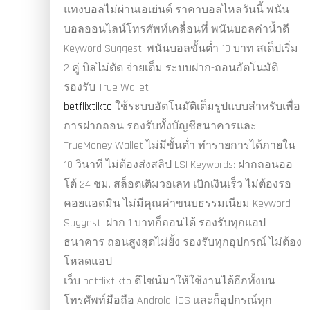
แทงบอลไม่ผ่านเอเย่นต์
ราคาบอลไหลวันนี้
พนัน
บอลออนไลน์โทรศัพท์เคลื่อนที่
พนันบอลค่าน้ำดี
Keyword Suggest:
พนันบอลขั้นต่ำ 10 บาท
สเต็ปเริ่ม
2 คู่
บิลไม่ตัด จ่ายเต็ม
ระบบฝาก-ถอนอัตโนมัติ
รองรับ True Wallet
betflixtikto
ใช้ระบบอัตโนมัติเต็มรูปแบบสำหรับเพื่อ
การฝากถอน รองรับทั้งบัญชีธนาคารและ
TrueMoney Wallet ไม่มีขั้นต่ำ ทำรายการได้ภายใน
10 วินาที ไม่ต้องส่งสลิป
LSI Keywords:
ฝากถอนออ
โต้ 24 ชม.
สล็อตเติมวอเลท
เบิกเงินเร็ว ไม่ต้องรอ
คอยแอดมิน
ไม่มีคุณค่าขนบธรรมเนียม
Keyword
Suggest:
ฝาก 1 บาทก็ถอนได้
รองรับทุกแอป
ธนาคาร
ถอนสูงสุดไม่ยั้ง
รองรับทุกอุปกรณ์ ไม่ต้อง
โหลดแอป
เว็บ betflixtikto ดีไซน์มาให้ใช้งานได้อีกทั้งบน
โทรศัพท์มือถือ Android, iOS และก็อุปกรณ์ทุก