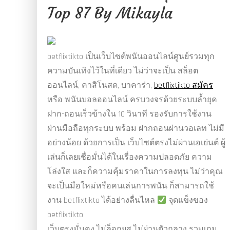
Top 87 By Mikayla
betflixtikto เป็นเว็บไซต์พนันออนไลน์ศูนย์รวมทุก
ความบันเทิงไว้ในที่เดียว ไม่ว่าจะเป็น สล็อต
ออนไลน์, คาสิโนสด, บาคาร่า,
betflixtikto สมัคร
หรือ พนันบอลออนไลน์ ครบวงจรด้วยระบบล้ำยุค
ฝาก-ถอนเร็วข้างใน 10 วินาที รองรับการใช้งาน
ผ่านมือถือทุกระบบ พร้อม ฝากถอนผ่านวอเลท ไม่มี
อย่างน้อย
ด้วยการเป็น เว็บไซต์ตรงไม่ผ่านเอเย่นต์ ผู้
เล่นก็เลยเชื่อมั่นได้ในเรื่องความปลอดภัย ความ
โล่งใส และก็ความคุ้มราคาในการลงทุน ไม่ว่าคุณ
จะเป็นมือใหม่หรือคนเล่นการพนัน ก็สามารถใช้
งาน betflixtikto ได้อย่างลื่นไหล
จุดแข็งของ
betflixtikto
เว็บตรงมั่นคง ไม่ล็อกยูส ไม่ผ่านตัวกลาง
รวมเกม