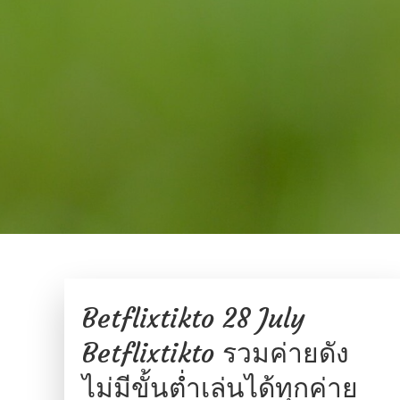
Betflixtikto 28 July
Betflixtikto รวมค่ายดัง
ไม่มีขั้นต่ำเล่นได้ทุกค่าย