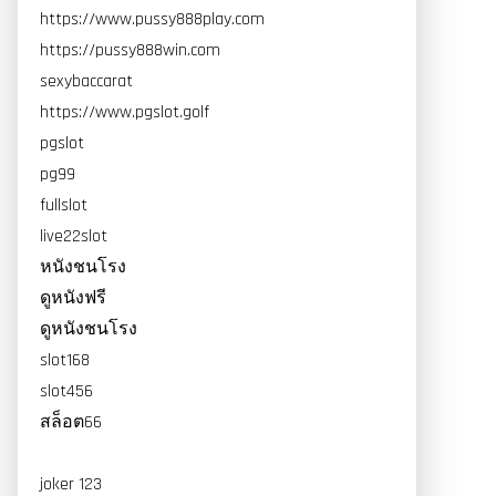
https://www.pussy888play.com
https://pussy888win.com
sexybaccarat
https://www.pgslot.golf
pgslot
pg99
fullslot
live22slot
หนังชนโรง
ดูหนังฟรี
ดูหนังชนโรง
slot168
slot456
สล็อต66
joker 123