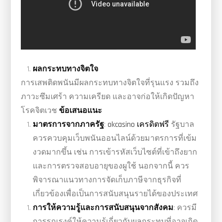
ผลกระทบทางจิตใจ
การเสพติดพนันมีผลกระทบทางจิตใจที่รุนแรง รวมถึง
ภาวะซึมเศร้า ความเครียด และอาจก่อให้เกิดปัญหา
โรคจิตเวช
ข้อเสนอแนะ
มาตรการจากภาครัฐ
:
okcasino เครดิตฟรี
รัฐบาล
ควรควบคุมเว็บพนันออนไลน์ด้วยมาตรการที่เข้ม
งวดมากขึ้น เช่น การเข้ารหัสเว็บไซต์ที่เข้าถึงยาก
และการตรวจสอบอายุของผูใช้ นอกจากนี้ ควร
พิจารณาแนวทางการจัดเก็บภาษีจากธุรกิจที่
เกี่ยวข้องเพื่อเป็นการสนับสนุนรายได้ของประเทศ
การให้ความรู้และการสนับสนุนจากสังคม
: ควรมี
การรณรงค์ให้ความรู้เกี่ยวกับผลกระทบที่อาจเกิด