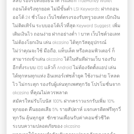
สลิป รองรับทั้งยังธนาคารและก็ TrueMoney Wallet
ถอนได้จริงทุกยอด ไม่มีขั้นต่ำ
LSI Keywords:
ฝากถอน
ออโต้ 24 ชั่วโมง
เว็บไซต์ตรงรองรับทรูวอเลท
เบิกเงิน
ไม่ติดเทิร์น
ระบบออโต้เร็วที่สุด
Keyword Suggest:
เพิ่ม
เติมเงินไว ถอนง่าย
ฝากอย่างต่ำ 1 บาท
เว็บไซต์วอเลท
ไม่ต้องโยกเงิน
เล่น okcasino ได้ทุกวัสดุอุปกรณ์
ไม่ว่าคุณจะใช้ มือถือ, แท็บเล็ต หรือคอมพิวเตอร์ ก็
สามารถเข้าเล่น okcasino ได้ในทันทีผ่านเว็บ รองรับ
อีกทั้งระบบ iOS แล้วก็ Android ไม่ต้องจัดตั้งแอป เล่น
ได้ทุกหนทุกแห่ง
อินเทอร์เฟซล้ำยุค ใช้งานง่าย
โหลด
ไว ไม่กระตุก
รองรับผู้เล่นทุกเพศทุกวัย
โปรโมชั่นจาก
okcasino ที่คุณไม่ควรพลาด
สมัครใหม่รับโบนัส 100%
ฝากคราวแรกรับเพิ่ม 10%
ทุกยอด
คืนยอดเสีย 5% รายสัปดาห์
แจกเครดิตฟรีทุกวี่
ทุกวัน ลุ้นทุกยูส
‍‍‍ ชักชวนเพื่อนรับค่าคอมชั่วชีวิต
ระบบความปลอดภัยของ okcasino