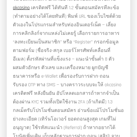
okcasino
เครดิตฟรี ได้ทันที
1.2 ขั้นตอนสมัครทีละข้อ
(ทำตามอย่างได้โดยทันที)
พิมพ์ URL ของเว็บไซต์ด้วย
ตัวเองในโปรแกรมสำหรับท่องอินเตอร์เน็ต — เลี่ยง
การคลิกลิงก์จากแหล่งไม่เคยรู้
เลือกรายการอาหาร
“ลงทะเบียนเป็นสมาชิก” หรือ “Register”
กรอกข้อมูล
ตามฟอร์ม (ชื่อจริง-สกุล เบอร์โทรศัพท์เคลื่อนที่
อีเมล)
ตั้งรหัสผ่านที่แข็งแรง — แนะนำขั้นต่ำ 8 ตัว
ผสมตัวอักษร ตัวเลข และเครื่องหมาย
ผูกบัญชี
ธนาคารหรือ e-Wallet เพื่อรองรับการฝาก-ถอน
รับรอง OTP ทาง SMS — บางคราวระบบจะให้ okcasino
เครดิตฟรี หลังยืนยัน
อัปโหลดเอกสารถ้าหากจำเป็น
ต้องผ่าน KYC รวมทั้งเปิดใช้งาน 2FA (ถ้าเกิดมี)
1.3
กลเม็ดรับโปรโมชั่นตอนสมัคร
อ่านข้อแม้โปรโมชั่นอ
ย่างละเอียด (เทิร์นโอเวอร์ ยอดถอนสูงสุด เกมที่ไม่
อนุญาต)
ใช้รหัสแนะนำ (Referral) ถ้าหากอยากได้
โบนัสเพิ่มเติม
เก็บหลักฐานการฝาก-ถอน (สลิป) จวบ