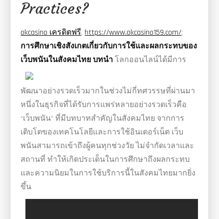
Practices?
okcasino เครดิตฟรี
,
https://www.okcasino159.com/
;
การศึกษาเชิงสังเกตเกี่ยวกับการใช้และผลกระทบของ
เว็บพนันในสังคมไทย
บทนำ
โลกออนไลน์ได้มีการ
พัฒนาอย่างรวดเร็วมากในช่วงไม่กี่ทศวรรษที่ผ่านมา
หนึ่งในธุรกิจที่ได้รับการแพร่หลายอย่างรวดเร็วคือ
“เว็บพนัน” ที่มีบทบาทสำคัญในสังคมไทย จากการ
เติบโตของเทคโนโลยีและการใช้อินเตอร์เน็ต เว็บ
พนันสามารถเข้าถึงผู้คนทุกช่วงวัย ไม่จำกัดเวลาและ
สถานที่ ทำให้เกิดประเด็นในการศึกษาถึงผลกระทบ
และความนิยมในการใช้บริการนี้ในสังคมไทยมากยิ่ง
ขึ้น