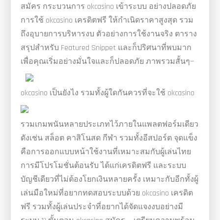
สมัคร กระบวนการ okcasino เข้าระบบ อย่างปลอดภัย
การใช้ okcasino เครดิตฟรี ให้กำเนิดราคาสูงสุด รวม
ถึงอุบายการบริหารงบ ตัวอย่างการใช้งานจริง ตาราง
สรุปสำหรับ Featured Snippet และก็ปริศนาที่พบมาก
เพื่อคุณเริ่มอย่างมั่นใจและก็ปลอดภัย
ภาพรวมสั้นๆ—
okcasino เป็นยังไง รวมทั้งผู้ใดกันควรที่จะใช้
okcasino
รวมเกมพนันหลายประเภทไว้ภายในแพลตฟอร์มเดียว
ดังเช่น สล็อต คาสิโนสด กีฬา รวมทั้งอีสปอร์ต จุดแข็ง
คือการออกแบบหน้าใช้งานที่เหมาะสมกับผู้เล่นไทย
การมีโปรโมชั่นต้อนรับ ได้แก่เครดิตฟรี และระบบ
บัญชีเดียวที่ไม่ต้องโยกเงินหลายครั้ง เหมาะกับอีกทั้งผู้
เล่นมือใหม่ที่อยากทดสอบระบบด้วย okcasino เครดิต
ฟรี รวมทั้งผู้เล่นประจำที่อยากได้จัดแจงงบอย่างมี