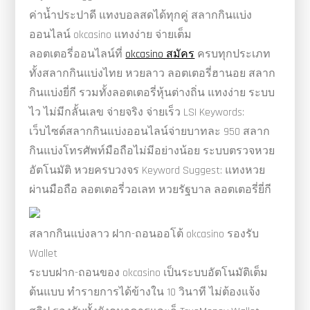
ค่าน้ำประปาดี
แทงบอลสดได้ทุกคู่
สลากกินแบ่ง
ออนไลน์ okcasino แทงง่าย จ่ายเต็ม
ลอตเตอรี่ออนไลน์ที่
okcasino สมัคร
ครบทุกประเภท
ทั้งสลากกินแบ่งไทย หวยลาว ลอตเตอรี่ฮานอย สลาก
กินแบ่งยี่กี รวมทั้งลอตเตอรี่หุ้นต่างถิ่น แทงง่าย ระบบ
ไว ไม่มีกลั้นเลข จ่ายจริง จ่ายเร็ว
LSI Keywords:
เว็บไซต์สลากกินแบ่งออนไลน์จ่ายบาทละ 950
สลาก
กินแบ่งโทรศัพท์มือถือไม่มีอย่างน้อย
ระบบตรวจหวย
อัตโนมัติ
หวยครบวงจร
Keyword Suggest:
แทงหวย
ผ่านมือถือ
ลอตเตอรี่วอเลท
หวยรัฐบาล ลอตเตอรี่ยี่กี
สลากกินแบ่งลาว
ฝาก-ถอนออโต้ okcasino รองรับ
Wallet
ระบบฝาก-ถอนของ okcasino เป็นระบบอัตโนมัติเต็ม
ต้นแบบ ทำรายการได้ข้างใน 10 วินาที ไม่ต้องแจ้ง