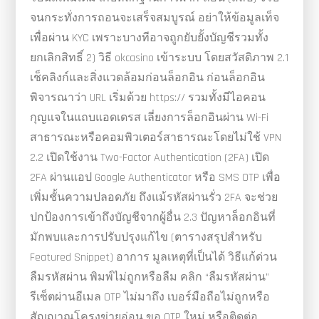
จนกระทั่งการถอนจะเสร็จสมบูรณ์
อย่าให้ข้อมูลเท็จ
เพื่อผ่าน KYC เพราะบางทีอาจถูกยับยั้งบัญชีรวมทั้ง
ยกเลิกสิทธิ์
2) วิธี okcasino เข้าระบบ โดยสวัสดิภาพ
2.1
เช็คลิงก์และสิ่งแวดล้อมก่อนล็อกอิน
ก่อนล็อกอิน
พิจารณาว่า URL เริ่มด้วย https:// รวมทั้งมีไอคอน
กุญแจในแถบแอดเดรส เลี่ยงการล็อกอินผ่าน Wi-Fi
สาธารณะหรือคอมพิวเตอร์สาธารณะโดยไม่ใช้ VPN
2.2 เปิดใช้งาน Two-Factor Authentication (2FA)
เปิด
2FA ผ่านแอป Google Authenticator หรือ SMS OTP เพื่อ
เพิ่มชั้นความปลอดภัย ถึงแม้รหัสผ่านรั่ว 2FA จะช่วย
ปกป้องการเข้าถึงบัญชีจากผู้อื่น
2.3 ปัญหาล็อกอินที่
มักพบและการปรับปรุงแก้ไข (ตารางสรุปสำหรับ
Featured Snippet)
อาการ มูลเหตุที่เป็นได้ วิธีแก้ด่วน
ลืมรหัสผ่าน พิมพ์ไม่ถูกหรือลืม คลิก “ลืมรหัสผ่าน”
รีเซ็ตผ่านอีเมล
OTP ไม่มาถึง เบอร์มือถือไม่ถูกหรือ
สัญญาณโครงข่ายอ่อน ขอ OTP ใหม่ หรือติดต่อ