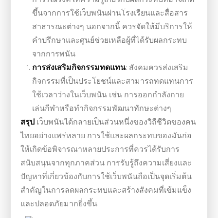
ขึ้นจากการใช้เว็บพนันผ่านโรงเรียนและสื่อสาร
สาธารณะต่างๆ นอกจากนี้ ควรจัดให้มีบริการให้
คำปรึกษาและศูนย์ช่วยเหลือผู้ที่ได้รับผลกระทบ
จากการพนัน
การส่งเสริมกิจกรรมทดแทน
: สังคมควรส่งเสริม
กิจกรรมที่เป็นประโยชน์และสามารถทดแทนการ
ใช้เวลาว่างในเว็บพนัน เช่น การออกกำลังกาย
เล่นกีฬาหรือทำกิจกรรมพัฒนาทักษะต่างๆ
สรุป
เว็บพนันได้กลายเป็นส่วนหนึ่งของวิถีชีวิตของคน
ไทยอย่างแพร่หลาย การใช้และผลกระทบของมันก่อ
ให้เกิดข้อพิจารณาหลายประการที่ควรได้รับการ
สนับสนุนจากทุกภาคส่วน การรับรู้ถึงความเสี่ยงและ
ปัญหาที่เกี่ยวข้องกับการใช้เว็บพนันถือเป็นจุดเริ่มต้น
สำคัญในการลดผลกระทบและสร้างสังคมที่เข้มแข็ง
และปลอดภัยมากยิ่งขึ้น