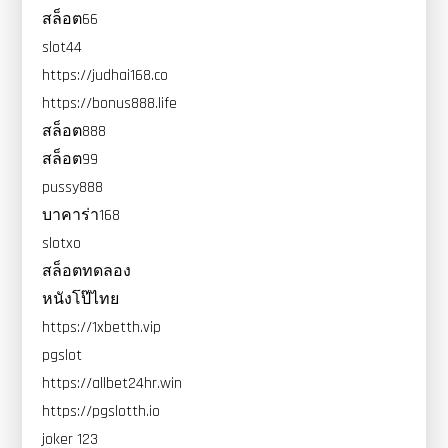
สล็อต66
slot44
https://judhai168.co
https://bonus888.life
สล็อต888
สล็อต99
pussy888
บาคาร่า168
slotxo
สล็อตทดลอง
หนังโป๊ไทย
https://1xbetth.vip
pgslot
https://allbet24hr.win
https://pgslotth.io
joker 123