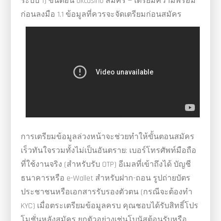
ระบบ
1) ขั้นตอน okcasino สมัคร — เตรียมความพร้อม
ก่อนลงมือ
1.1 ข้อมูลที่ควรจะจัดเตรียมก่อนสมัคร
การเตรียมข้อมูลล่วงหน้าจะช่วยทำให้ขั้นตอนสมัคร
เร็วทันใจรวมทั้งไม่เป็นอันตราย:
เบอร์โทรศัพท์มือถือ
ที่ใช้งานจริง (สำหรับรับ OTP)
อีเมลที่เข้าถึงได้
บัญชี
ธนาคารหรือ e-Wallet สำหรับฝาก-ถอน
รูปถ่ายบัตร
ประชาชนหรือเอกสารรับรองตัวตน (กรณีจะต้องทำ
KYC)
เมื่อตระเตรียมข้อมูลครบ คุณชอบได้รับสิทธิ์โปร
โมชั่นหลังสมัคร ยกตัวอย่างเช่นโบนัสต้อนรับหรือ