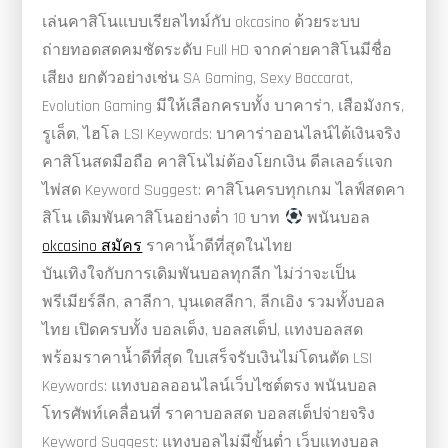
เล่นคาสิโนแบบเรียลไทม์กับ okcasino ด้วยระบบ
ถ่ายทอดสดคมชัดระดับ Full HD จากค่ายคาสิโนมีชื่อ
เสียง ยกตัวอย่างเช่น SA Gaming, Sexy Baccarat,
Evolution Gaming มีให้เลือกครบทั้ง บาคาร่า, เสือมังกร,
รูเล็ต, ไฮโล
LSI Keywords:
บาคาร่าออนไลน์ได้เงินจริง
คาสิโนสดมือถือ
คาสิโนไม่ต้องโยกเงิน
ดีลเลอร์แจก
ไพ่สด
Keyword Suggest:
คาสิโนครบทุกเกม
ไลฟ์สดคา
สิโน
เดิมพันคาสิโนอย่างต่ำ 10 บาท
พนันบอล
okcasino สมัคร
ราคาน้ำดีที่สุดในไทย
บันเทิงใจกับการเดิมพันบอลทุกลีก ไม่ว่าจะเป็น
พรีเมียร์ลีก, ลาลีกา, บุนเดสลีกา, ลีกเอิง รวมทั้งบอล
ไทย เปิดครบทั้ง บอลเต็ง, บอลสเต็ป, แทงบอลสด
พร้อมราคาน้ำดีที่สุด ใบเสร็จรับเงินไม่โดนตัด
LSI
Keywords:
แทงบอลออนไลน์เว็บไซต์ตรง
พนันบอล
โทรศัพท์เคลื่อนที่
ราคาบอลสด
บอลสเต็ปจ่ายจริง
Keyword Suggest:
แทงบอลไม่มีขั้นต่ำ
เว็บแทงบอล