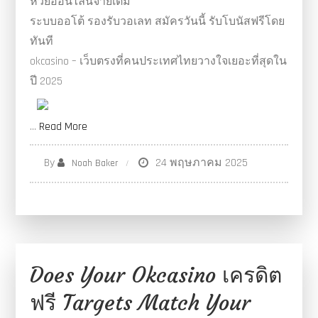
หวยออนไลน์จ่ายเต็ม
ระบบออโต้ รองรับวอเลท
สมัครวันนี้ รับโบนัสฟรีโดย
ทันที
okcasino – เว็บตรงที่คนประเทศไทยวางใจเยอะที่สุดใน
ปี 2025
…
Read More
By
24 พฤษภาคม 2025
Noah Baker
Does Your Okcasino เครดิต
ฟรี Targets Match Your