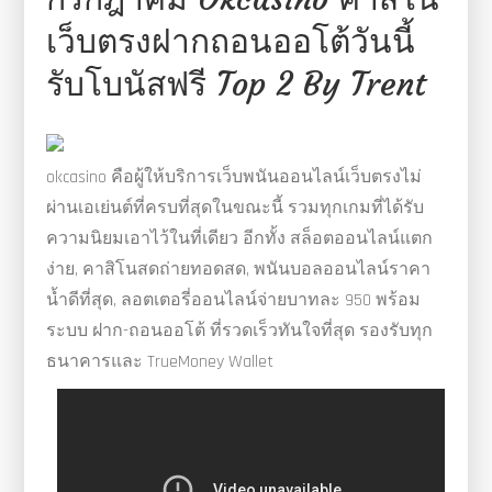
เว็บตรงฝากถอนออโต้วันนี้
รับโบนัสฟรี Top 2 By Trent
okcasino คือผู้ให้บริการเว็บพนันออนไลน์เว็บตรงไม่
ผ่านเอเย่นต์ที่ครบที่สุดในขณะนี้ รวมทุกเกมที่ได้รับ
ความนิยมเอาไว้ในที่เดียว อีกทั้ง สล็อตออนไลน์แตก
ง่าย, คาสิโนสดถ่ายทอดสด, พนันบอลออนไลน์ราคา
น้ำดีที่สุด, ลอตเตอรี่ออนไลน์จ่ายบาทละ 950 พร้อม
ระบบ ฝาก-ถอนออโต้ ที่รวดเร็วทันใจที่สุด รองรับทุก
ธนาคารและ TrueMoney Wallet