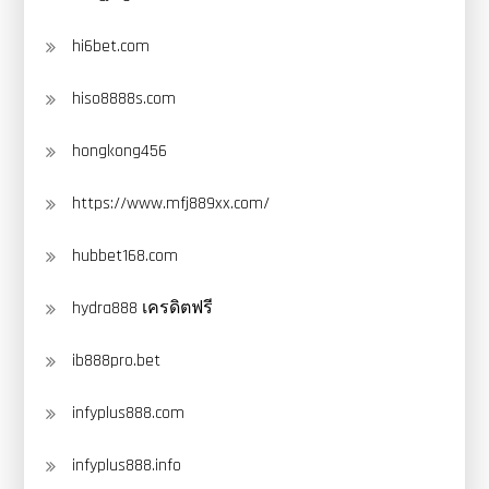
hi6bet.com
hiso8888s.com
hongkong456
https://www.mfj889xx.com/
hubbet168.com
hydra888 เครดิตฟรี
ib888pro.bet
infyplus888.com
infyplus888.info