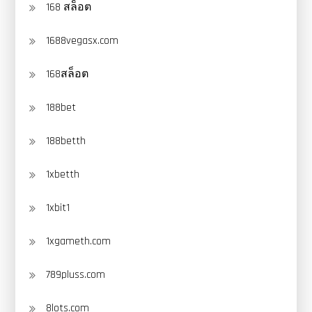
168 สล็อต
1688vegasx.com
168สล็อต
188bet
188betth
1xbetth
1xbit1
1xgameth.com
789pluss.com
8lots.com