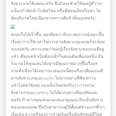
จังหวะเกมได้เลยนะครับ ซึ่งมันจะช่วยให้คุณรู้ดีว่าเก
มนั้นๆกำลังเข้าโบนัสไหม หรือมีตอนเงียบรึเปล่า ไม่
ต้องสังเกตใหม่เนื่องจากทราบดีแล้วนั่นเองขอรับ
•
ตกลงใจได้เร็วขึ้น: พอเพียงเรามีประสบการณ์เยอะขึ้น
เรื่อยๆ การใช้เวลาในการอ่านจังหวะของเกมก็จะน้อย
ลงเลยครับ เพราะเหตุว่าคุณรู้เรื่องจังหวะของเกมดีอยู่
แล้ว เพียงแค่จำเป็นต้องเช็กในตอนต้นเพียงแค่นั้น มัน
ก็จะก่อให้คุณเล่นได้อย่างมีคุณภาพมากขึ้นเรื่อยๆ
รวมทั้งเลือกได้เลยว่าจะเล่นเกมนี้ต่อหรือเปลี่ยนเกมดี
อ่านจังหวะเกมบน pgslot ไม่ยากอย่างที่คิด ทราบ
แล้วไปต่อได้เลย!
มองเห็นไหมขอรับว่า การอ่าน
จังหวะเกมบน pgheng ไม่ได้ยากอย่างที่คุณคิดเลย
ขอรับ ถ้าหากคุณเล่นเกมเสมอๆคุณจะเริ่มเห็นจังหวะ
ของเกมเองเลย ซึ่งมันสามารถดูได้ตั้งแต่ช่วงแรกที่เรา
เริ่มเล่น ความถี่ของการจ่ายเงินหรือสัญลักษณ์ที่โผล่