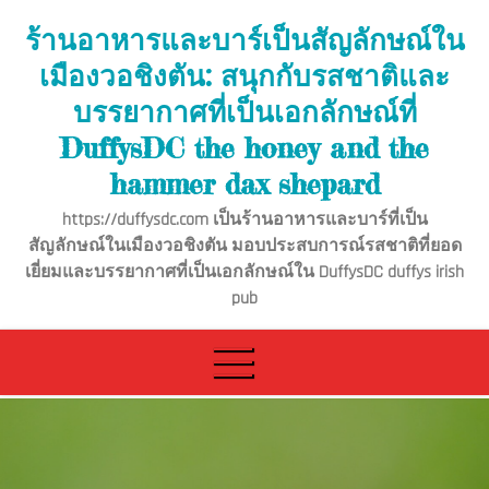
Skip
ร้านอาหารและบาร์เป็นสัญลักษณ์ใน
to
เมืองวอชิงตัน: สนุกกับรสชาติและ
content
บรรยากาศที่เป็นเอกลักษณ์ที่
DuffysDC the honey and the
hammer dax shepard
https://duffysdc.com เป็นร้านอาหารและบาร์ที่เป็น
สัญลักษณ์ในเมืองวอชิงตัน มอบประสบการณ์รสชาติที่ยอด
เยี่ยมและบรรยากาศที่เป็นเอกลักษณ์ใน DuffysDC duffys irish
pub