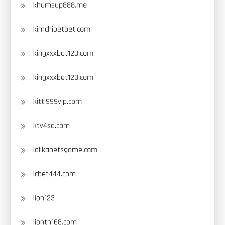
khumsup888.me
kimchibetbet.com
kingxxxbet123.com
kingxxxbet123.com
kitti999vip.com
ktv4sd.com
lalikabetsgame.com
lcbet444.com
lion123
lionth168.com