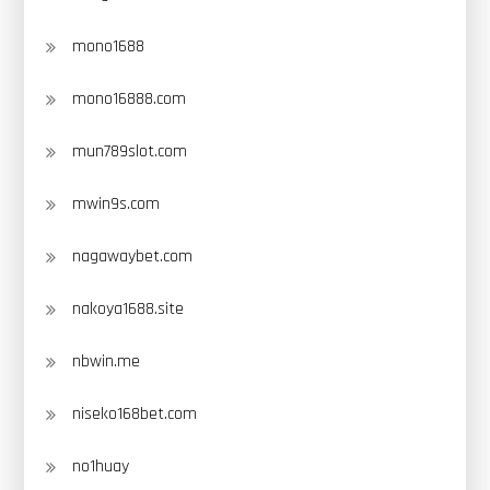
mono1688
mono16888.com
mun789slot.com
mwin9s.com
nagawaybet.com
nakoya1688.site
nbwin.me
niseko168bet.com
no1huay