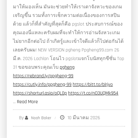
มาให้มองเห็น
มันจะช่วยทำให้เราเดาจังหวะของเกม
เจริญขึ้น รวมทั้งการเช็กความต่อเนื่องของการสปิน
ด้วย แล้วก็ที่สำคัญที่สุดก็คือ pgslot ประสบการณ์ของ
คุณเองนี่แหละครับผมที่จะทำให้การอ่านจังหวะเกม
ไม่ยากอีกต่อไป ถ้าเกิดรู้และเข้าใจดีแล้วก็ไปต่อกันได้
เลยครับผม!
NEW VERSION pgheng Ppgheng99.com 26
มี.ค. 2026 Lachlan โอนไว pgslotแจกโบนัสทุกซีซั่น Top
31
ขอขอบพระคุณเว็บ
pgheng
https://rebrand.ly/ppgheng-99
https://cutly.info/ppgheng-99
https://bitt.to/blrjvo
https://shorturl.asia/oQL0p
https://t.co/nO3UQMk954
…
Read More
By
10 มีนาคม 2026
Noah Baker