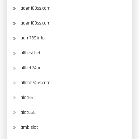
aden168ss.com
aden168ss.com
adm789.info
allbestbet
allbet24hr
allone745s.com
alot66
alot666
amb slot