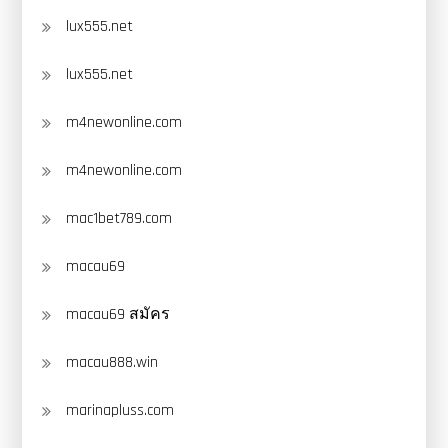
lux555.net
lux555.net
m4newonline.com
m4newonline.com
mac1bet789.com
macau69
macau69 สมัคร
macau888.win
marinapluss.com