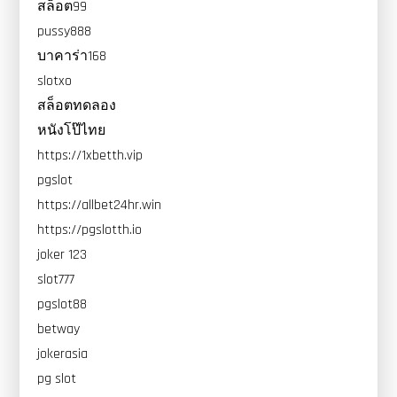
สล็อต99
pussy888
บาคาร่า168
slotxo
สล็อตทดลอง
หนังโป๊ไทย
https://1xbetth.vip
pgslot
https://allbet24hr.win
https://pgslotth.io
joker 123
slot777
pgslot88
betway
jokerasia
pg slot