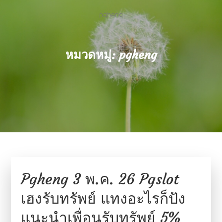
pgheng
หมวดหมู่:
pgheng
Pgheng 3 พ.ค. 26 Pgslot
เฮงรับทรัพย์ แทงอะไรก็ปัง
แนะนำเพื่อนรับทรัพย์ 5%