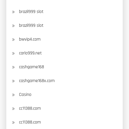
brazil999 slot
brazil999 slot
bwvip4.com
carlo999.net
cashgame168
cashgame168x.com
Casino
cc11388.com
cc11388.com