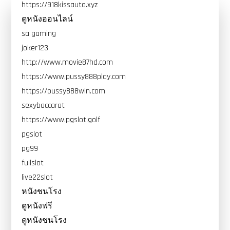
https://918kissauto.xyz
ดูหนังออนไลน์
sa gaming
joker123
http://www.movie87hd.com
https://www.pussy888play.com
https://pussy888win.com
sexybaccarat
https://www.pgslot.golf
pgslot
pg99
fullslot
live22slot
หนังชนโรง
ดูหนังฟรี
ดูหนังชนโรง