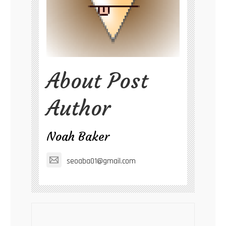
About Post
Author
Noah Baker
seoaba01@gmail.com