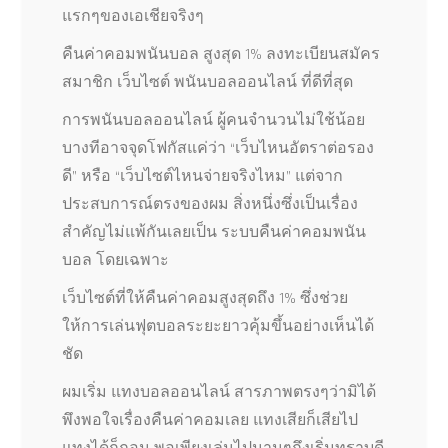
แรกๆของเอเชียจริงๆ
คืนค่าคอมพนันบอล สูงสุด 1% ลงทะเบียนสมัคร
สมาชิก เว็บไซต์ พนันบอลออนไลน์ ที่ดีที่สุด
การพนันบอลออนไลน์ ผู้คนจำนวนไม่ใช้น้อย
บางทีอาจจุดโฟกัสแค่ว่า “เว็บไหนอัตราต่อรอง
ดี” หรือ “เว็บไซต์ไหนจ่ายจริงไหม” แต่จาก
ประสบการณ์ตรงของผม สิ่งหนึ่งซึ่งเป็นเรื่อง
สำคัญไม่แพ้กันเลยเป็น ระบบคืนค่าคอมพนัน
บอล โดยเฉพาะ
เว็บไซต์ที่ให้คืนค่าคอมสูงสุดถึง 1% ซึ่งช่วย
ให้การเล่นฟุตบอลระยะยาวคุ้มขึ้นอย่างเห็นได้
ชัด
ผมเริ่ม แทงบอลออนไลน์ สารภาพตรงๆว่ามิได้
พึงพอใจเรื่องคืนค่าคอมเลย แทงเสียก็เสียไป