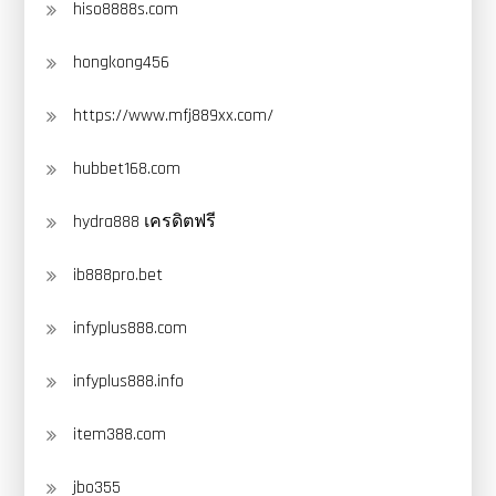
hiso8888s.com
hongkong456
https://www.mfj889xx.com/
hubbet168.com
hydra888 เครดิตฟรี
ib888pro.bet
infyplus888.com
infyplus888.info
item388.com
jbo355