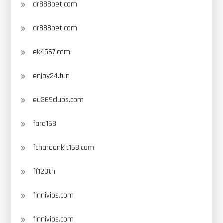
dr888bet.com
dr888bet.com
ek4567.com
enjoy24.fun
eu369clubs.com
faro168
fcharoenkit168.com
ff123th
finnivips.com
finnivips.com