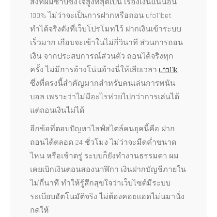
สิ่งที่ผมซาบซึ้งใจสูงที่สุดเป็น เรื่องเงินแน่นอน
100% ไม่ว่าจะเป็นการฝากหรือถอน ufa11bet
ทำได้จริงดังที่เว็บโปรโมทไว้ ฝากเงินเข้าระบบ
เร็วมาก เกือบจะเข้าในไม่กี่วินาที ส่วนการถอน
เงิน จากประสบการณ์ส่วนตัว ถอนได้จริงทุก
ครั้ง ไม่มีการอ้างโน่นอ้างนี่ให้เสียเวลา
ufa11k
ซึ่งที่ตรงนี้สำคัญมากสำหรับคนเล่นการพนัน
บอล เพราะว่าไม่มีอะไรห่วยไปกว่าการเล่นได้
แต่ถอนเงินไม่ได้
อีกข้อที่ตอบปัญหาไลฟ์สไตล์คนยุคนี้คือ ฝาก
ถอนได้ตลอด 24 ชั่วโมง ไม่ว่าจะมืดค่ำขนาด
ไหน หรือเช้าตรู่ ระบบก็ยังทำงานธรรมดา ผม
เคยเบิกเงินตอนสองนาฬิกา เงินฝากบัญชีภายใน
ไม่กี่นาที ทำให้รู้สึกสุขใจว่าเว็บไซต์มีระบบ
ระเบียบอัตโนมัติจริง ไม่ต้องคอยแอดไม่นมานั่ง
กดให้