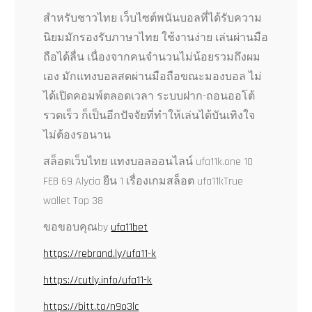
สำหรับชาวไทย เว็บไซต์พนันบอลที่ได้รับความ
นิยมมักรองรับภาษาไทย ใช้งานง่าย เล่นผ่านมือ
ถือได้ลื่น เนื่องจากคนจำนวนไม่น้อยรวมถึงผม
เอง มักแทงบอลสดผ่านมือถือขณะมองบอล ไม่
ได้เปิดคอมพ์ตลอดเวลา ระบบฝาก-ถอนออโต้
รวดเร็ว ก็เป็นอีกปัจจัยที่ทำให้เล่นได้บันเทิงใจ
ไม่ต้องรอนาน
สล็อตเว็บไทย แทงบอลออนไลน์ ufa11k.one 10
FEB 69 Alycia ยืน 1 เรื่องเกมสล็อต ufa11kTrue
wallet Top 38
ขอขอบคุณby
ufa11bet
https://rebrand.ly/ufa11-k
https://cutly.info/ufa11-k
https://bitt.to/n9o3lc