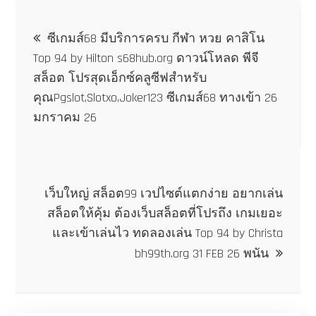
แนะแนว
ซีเกมส์68 มีบริการครบ กีฬา หวย คาสิโน
เรื่อง
Top 94 by Hilton s68hub.org ดาวน์โหลด พีจี
สล็อต โปรสุดเอ็กซ์คลูซีฟสำหรับ
คุณPgslot,Slotxo,Joker123 ซีเกมส์68 ทางเข้า 26
มกราคม 26
เว็บใหญ่ สล็อต99 เวปไซต์แตกง่าย อยากเล่น
สล็อตให้คุ้ม ต้องเว็บสล็อตที่โปรถึง เกมเยอะ
และเข้าเล่นไว ทดลองเล่น Top 94 by Christa
bh99th.org 31 FEB 26 พนัน