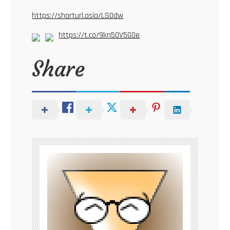
https://shorturl.asia/LS0dw
https://t.co/9kn50V5G0e
Share