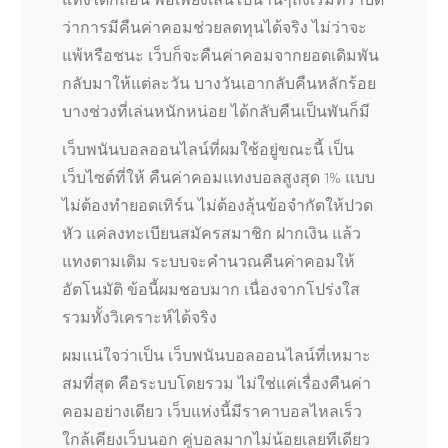
แทงได้ก็ถอน พอเพียงเล่นไปนานๆถึงเริ่มทราบดี
ว่าการมีคืนค่าคอมช่วยลดทุนได้จริง ไม่ว่าจะ
แพ้หรือชนะ เว็บก็จะคืนค่าคอมจากยอดเดิมพัน
กลับมาให้แต่ละวัน บางวันเอากลับคืนหลักร้อย
บางช่วงที่เล่นหนักหน่อย ได้กลับคืนเป็นพันก็มี
เว็บพนันบอลออนไลน์ที่ผมใช้อยู่ขณะนี้ เป็น
เว็บไซต์ที่ให้ คืนค่าคอมแทงบอลสูงสุด 1% แบบ
ไม่ต้องทำยอดเทิร์น ไม่ต้องลุ้นข้อจำกัดให้ปวด
หัว แค่ลงทะเบียนสมัครสมาชิก ฝากเงิน แล้ว
แทงตามเดิม ระบบจะคำนวณคืนค่าคอมให้
อัตโนมัติ ข้อนี้ผมชอบมาก เนื่องจากโปร่งใส
รวมทั้งวิเคราะห์ได้จริง
ผมแน่ใจว่าเป็น เว็บพนันบอลออนไลน์ที่เหมาะ
สมที่สุด คือระบบโดยรวม ไม่ใช่แค่เรื่องคืนค่า
คอมอย่างเดียว เว็บแห่งนี้มีราคาบอลไหลเร็ว
ใกล้เคียงเว็บนอก คู่บอลมากไม่น้อยเลยทีเดียว