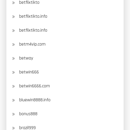
betflixtikto
betflixtikto.info
betflixtikto.info
betm4vip.com
betway
betwin666
betwin6666.com
bluewin8888.info
bonus888
brazil999