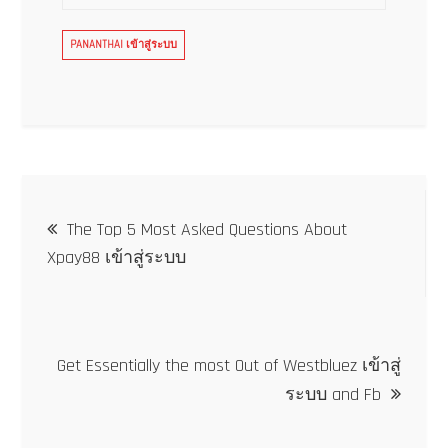
PANANTHAI เข้าสู่ระบบ
แนะแนว
The Top 5 Most Asked Questions About
เรื่อง
Xpay88 เข้าสู่ระบบ
Get Essentially the most Out of Westbluez เข้าสู่
ระบบ and Fb