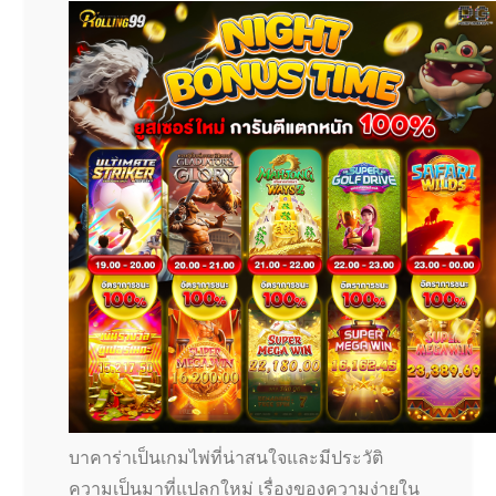
บาคาร่าเป็นเกมไพ่ที่น่าสนใจและมีประวัติ
ความเป็นมาที่แปลกใหม่ เรื่องของความง่ายใน