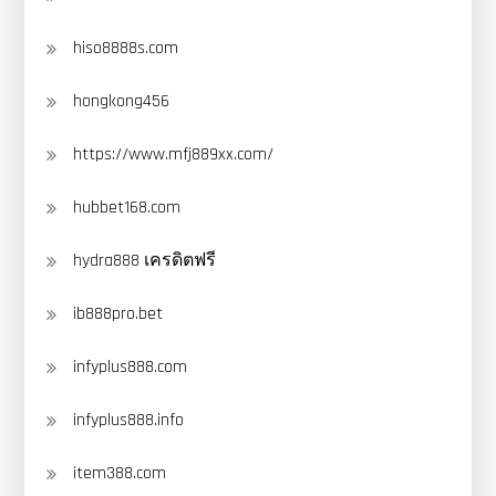
hiso8888s.com
hongkong456
https://www.mfj889xx.com/
hubbet168.com
hydra888 เครดิตฟรี
ib888pro.bet
infyplus888.com
infyplus888.info
item388.com