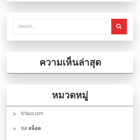
Search
for:
ความเห็นล่าสุด
หมวดหมู่
123xos.com
168 สล็อต