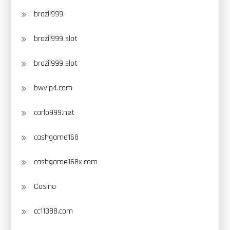
brazil999
brazil999 slot
brazil999 slot
bwvip4.com
carlo999.net
cashgame168
cashgame168x.com
Casino
cc11388.com