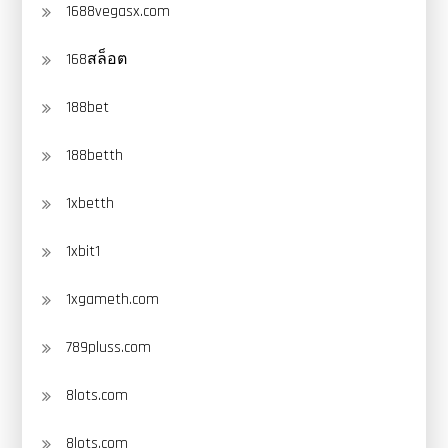
1688vegasx.com
168สล็อต
188bet
188betth
1xbetth
1xbit1
1xgameth.com
789pluss.com
8lots.com
8lots.com