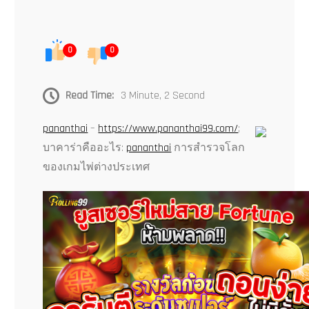
0
0
Read Time:
3 Minute, 2 Second
pananthai
–
https://www.pananthai99.com/
;
บาคาร่าคืออะไร:
pananthai
การสำรวจโลก
ของเกมไพ่ต่างประเทศ