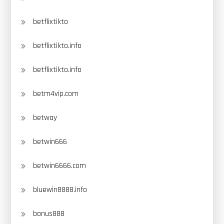
betflixtikto
betflixtikto.info
betflixtikto.info
betm4vip.com
betway
betwin666
betwin6666.com
bluewin8888.info
bonus888