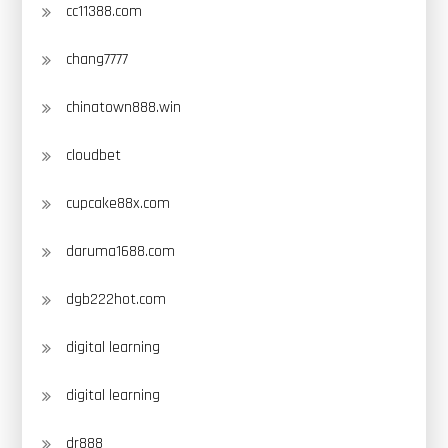
cc11388.com
chang7777
chinatown888.win
cloudbet
cupcake88x.com
daruma1688.com
dgb222hot.com
digital learning
digital learning
dr888