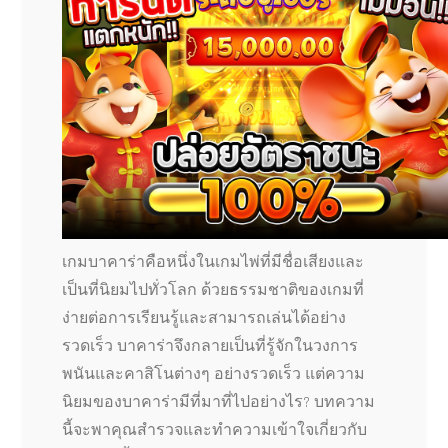
เกมบาคาร่าคือหนึ่งในเกมไพ่ที่มีชื่อเสียงและ
เป็นที่นิยมไปทั่วโลก ด้วยธรรมชาติของเกมที่
ง่ายต่อการเรียนรู้และสามารถเล่นได้อย่าง
รวดเร็ว บาคาร่าจึงกลายเป็นที่รู้จักในวงการ
พนันและคาสิโนต่างๆ อย่างรวดเร็ว แต่ความ
นิยมของบาคาร่ามีที่มาที่ไปอย่างไร? บทความ
นี้จะพาคุณสำรวจและทำความเข้าใจเกี่ยวกับ