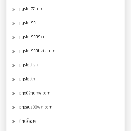
pgslot77.com
pgslot99
pgslot9999.co
pgslot999bets.com
pgslotfish
pgslotth
pgx62game.com
pgzeus88win.com
Pgสล็อต