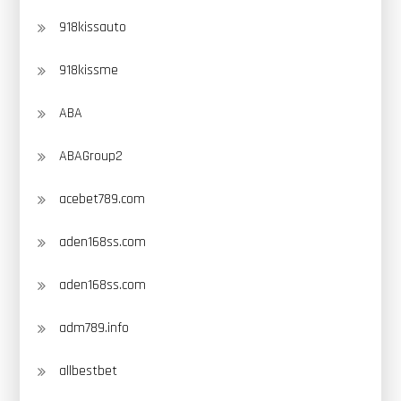
918kissauto
918kissme
ABA
ABAGroup2
acebet789.com
aden168ss.com
aden168ss.com
adm789.info
allbestbet