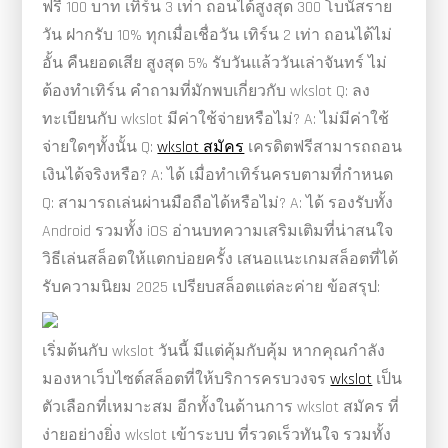
ฟรี 100 บาท เทิร์น 3 เท่า ถอนได้สูงสุด 300
โบนัสราย
วัน ฝากรับ 10% ทุกเมื่อเชื่อวัน เทิร์น 2 เท่า ถอนได้ไม่
อั้น
คืนยอดเสีย สูงสุด 5% รับวันแล้ววันเล่าจันทร์ ไม่
ต้องทำเทิร์น
คำถามที่มักพบเกี่ยวกับ wkslot
Q: ลง
ทะเบียนกับ wkslot มีค่าใช้จ่ายหรือไม่?
A: ไม่มีค่าใช้
จ่ายใดๆทั้งนั้น
Q:
wkslot สมัคร
เครดิตฟรีสามารถถอน
เงินได้จริงหรือ?
A: ได้ เมื่อทำเทิร์นครบตามที่กำหนด
Q: สามารถเล่นผ่านมือถือได้หรือไม่?
A: ได้ รองรับทั้ง
Android รวมทั้ง iOS
อ่านบทความเสริมเติมที่น่าสนใจ
วิธีเล่นสล็อตให้แตกบ่อยครั้ง
เสนอแนะเกมสล็อตที่ได้
รับความนิยม 2025
เปรียบสล็อตแต่ละค่าย
ข้อสรุป:
เริ่มต้นกับ wkslot วันนี้ มีแต่คุ้มกับคุ้ม
หากคุณกำลัง
มองหาเว็บไซต์สล็อตที่ให้บริการครบวงจร
wkslot
เป็น
ตัวเลือกที่เหมาะสม อีกทั้งในด้านการ wkslot สมัคร ที่
ง่ายอย่างยิ่ง wkslot เข้าระบบ ที่รวดเร็วทันใจ รวมทั้ง