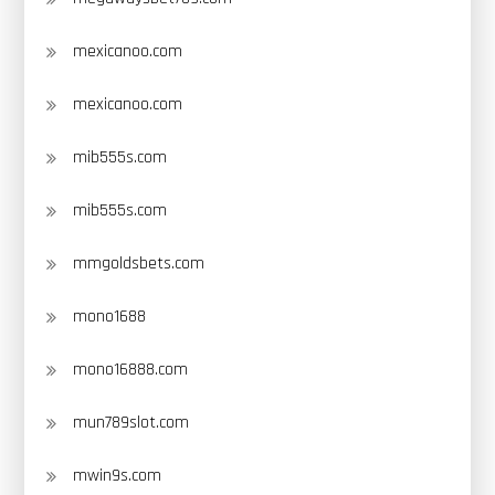
mexicanoo.com
mexicanoo.com
mib555s.com
mib555s.com
mmgoldsbets.com
mono1688
mono16888.com
mun789slot.com
mwin9s.com