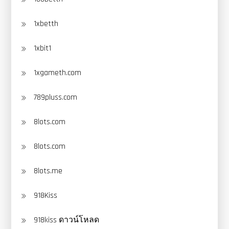
1xbetth
1xbit1
1xgameth.com
789pluss.com
8lots.com
8lots.com
8lots.me
918Kiss
918kiss ดาวน์โหลด