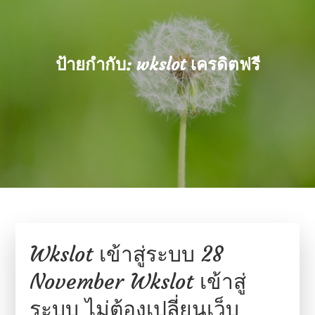
ป้ายกำกับ:
wkslot เครดิตฟรี
Wkslot เข้าสู่ระบบ 28
November Wkslot เข้าสู่
ระบบ ไม่ต้องเปลี่ยนเว็บ