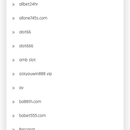
allbet24hr
allone745s.com
alot66
alot666
amb slot
askyouwin888 vip
av
ba88th.com
babet555.com
Baccarat