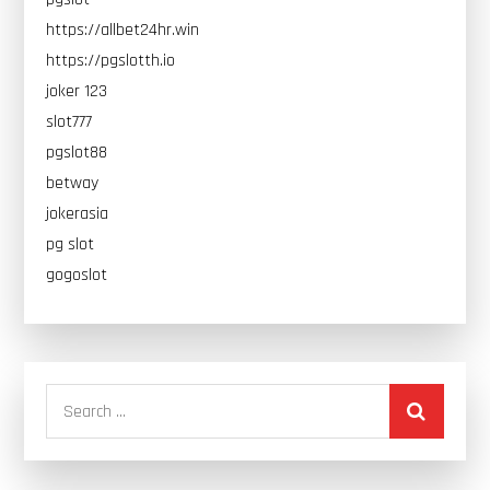
https://allbet24hr.win
https://pgslotth.io
joker 123
slot777
pgslot88
betway
jokerasia
pg slot
gogoslot
Search
for: