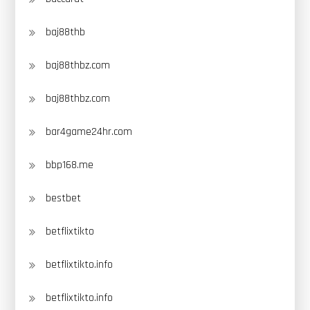
baj88thb
baj88thbz.com
baj88thbz.com
bar4game24hr.com
bbp168.me
bestbet
betflixtikto
betflixtikto.info
betflixtikto.info