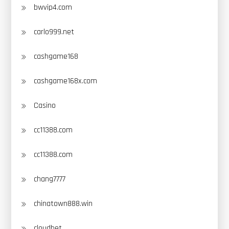
bwvip4.com
carlo999.net
cashgame168
cashgame168x.com
Casino
cc11388.com
cc11388.com
chang7777
chinatown888.win
cloudbet