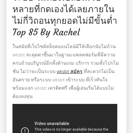
หลายที่กดเองได้เลยภายใน
ไม่กี่วิถอนทุกยอดไม่มีขั้นต่ำ
Top 85 By Rachel
ในสมัยที่เว็บไซต์สล็อตออนไลน์มีให้เลือกนับไม่ถ้วน
wkslot สะดุดตาขึ้นมาในฐานะแพลตฟอร์มที่มีความ
ครบถ้วนบริบูรณ์อีกทั้งด้านเกม บริการ รวมทั้งโปรโม
ชั่น ไม่ว่าจะเป็นระบบ
wkslot สมัคร
ที่สะดวกไม่เป็น
อันตราย หรือระบบ wkslot เข้าระบบ ที่เร็วทันใจ
พร้อมแจก wkslot เครดิตฟรี เพื่อผู้เล่นเริ่มได้แบบไม่
ต้องลงทุน