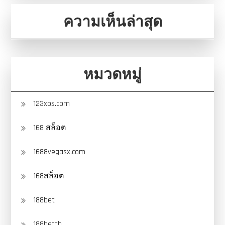
ความเห็นล่าสุด
หมวดหมู่
123xos.com
168 สล็อต
1688vegasx.com
168สล็อต
188bet
188betth