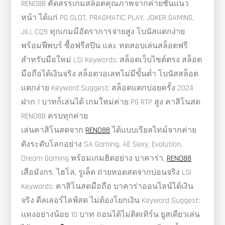
RENO88 คัดสรรเกมสล็อตคุณภาพจากค่ายชั้นแนว
หน้า ได้แก่ PG SLOT, PRAGMATIC PLAY, JOKER GAMING,
JILI, CQ9 ทุกเกมมีอัตราการจ่ายสูง โบนัสแตกง่าย
พร้อมฟีพบร์ ซื้อฟรีสปิน และ ทดสอบเล่นสล็อตฟรี
สำหรับมือใหม่
LSI Keywords:
สล็อตเว็บไซต์ตรง
สล็อต
มือถือได้เงินจริง
สล็อตวอเลทไม่มีขั้นต่ำ
โบนัสสล็อต
แตกง่าย
Keyword Suggest:
สล็อตแตกบ่อยครั้ง 2024
ฝาก 1 บาทก็เล่นได้
เกมใหม่ค่าย PG
RTP สูง
คาสิโนสด
RENO88 ครบทุกค่าย
เล่นคาสิโนสดจาก
RENO88
ได้แบบเรียลไทม์จากค่าย
ดังระดับโลกอย่าง SA Gaming, AE Sexy, Evolution,
Dream Gaming พร้อมเกมฮิตอย่าง บาคาร่า,
RENO88
เสือมังกร, ไฮโล, รูเล็ต ถ่ายทอดสดจากบ่อนจริง
LSI
Keywords:
คาสิโนสดมือถือ
บาคาร่าออนไลน์ได้เงิน
จริง
ดีลเลอร์ไลฟ์สด
ไม่ต้องโยกเงิน
Keyword Suggest:
แทงอย่างน้อย 10 บาท
ถอนได้ไม่ติดเทิร์น
ยูสเดียวเล่น