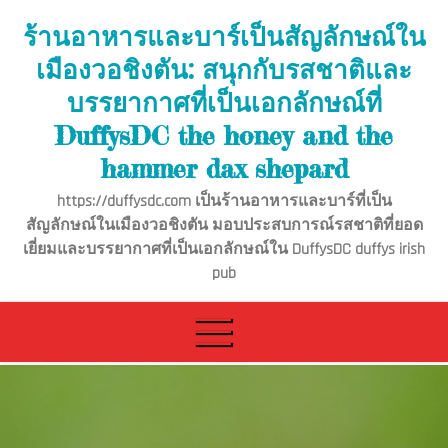
Skip
ร้านอาหารและบาร์เป็นสัญลักษณ์ใน
to
เมืองวอชิงตัน: สนุกกับรสชาติและ
content
บรรยากาศที่เป็นเอกลักษณ์ที่
DuffysDC the honey and the
hammer dax shepard
https://duffysdc.com เป็นร้านอาหารและบาร์ที่เป็น
สัญลักษณ์ในเมืองวอชิงตัน มอบประสบการณ์รสชาติที่ยอด
เยี่ยมและบรรยากาศที่เป็นเอกลักษณ์ใน DuffysDC duffys irish
pub