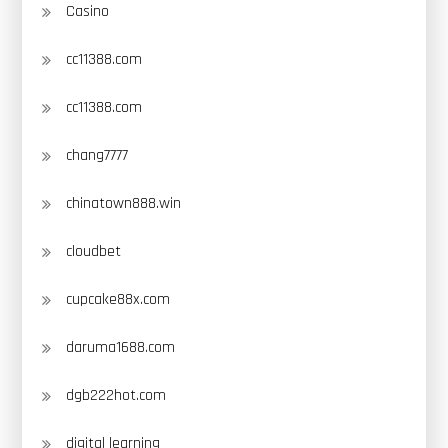
Casino
cc11388.com
cc11388.com
chang7777
chinatown888.win
cloudbet
cupcake88x.com
daruma1688.com
dgb222hot.com
digital learning