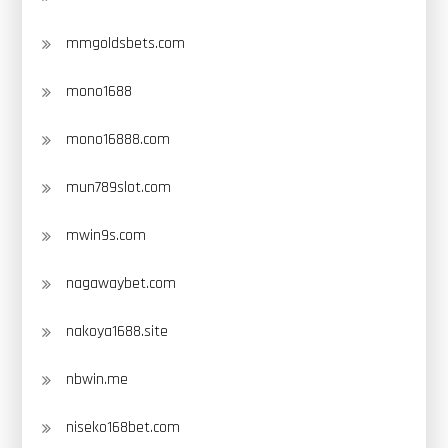
mmgoldsbets.com
mono1688
mono16888.com
mun789slot.com
mwin9s.com
nagawaybet.com
nakoya1688.site
nbwin.me
niseko168bet.com