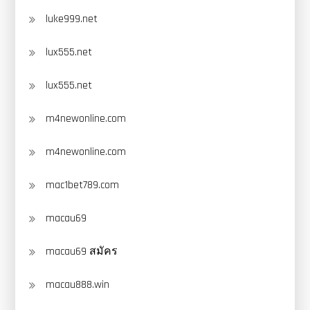
luke999.net
lux555.net
lux555.net
m4newonline.com
m4newonline.com
mac1bet789.com
macau69
macau69 สมัคร
macau888.win