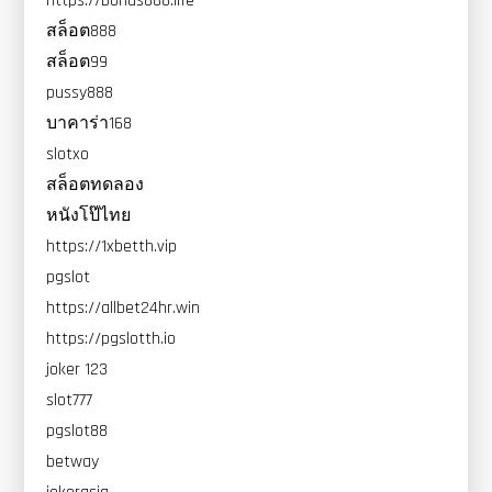
https://bonus888.life
สล็อต888
สล็อต99
pussy888
บาคาร่า168
slotxo
สล็อตทดลอง
หนังโป๊ไทย
https://1xbetth.vip
pgslot
https://allbet24hr.win
https://pgslotth.io
joker 123
slot777
pgslot88
betway