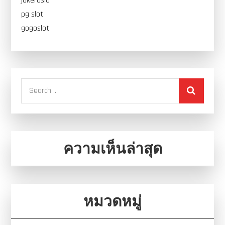
jokerasia
pg slot
gogoslot
Search
for:
ความเห็นล่าสุด
หมวดหมู่