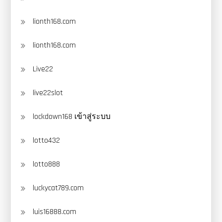
lionth168.com
lionth168.com
Live22
live22slot
lockdown168 เข้าสู่ระบบ
lotto432
lotto888
luckycat789.com
luis16888.com