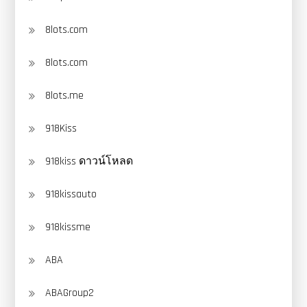
8lots.com
8lots.com
8lots.me
918Kiss
918kiss ดาวน์โหลด
918kissauto
918kissme
ABA
ABAGroup2