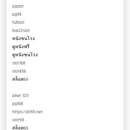
pgslot
pg99
fullslot
live22slot
หนังชนโรง
ดูหนังฟรี
ดูหนังชนโรง
slot168
slot456
สล็อต66
joker 123
pg168
https://jin55.net
slot99
สล็อต66