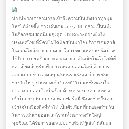
ที่บางทีอาจเปลี่ยนชีวิตคุณได้
ในสมัยที่เทคโนโลยี
ทำให้พวกเราสามารถเข้าถึงความบันเทิงจากทุกมุม
โลกได้ง่ายขึ้น การเล่นเกม pussy 888 กลายเป็นหนึ่ง
ในกิจกรรมยอดนิยมสูงสุด โดยเฉพาะอย่างยิ่งใน
ประเทศไทยที่มีคนไม่ใช่น้อยหันมาใช้บริการเกมคาสิ
โนออนไลน์อย่างมากมาย ในบรรดาแพลตฟอร์มต่างๆ
ได้รับการยอมรับอย่างมากมายว่าเป็นเลิศในเว็บไซต์ที่
ยอดเยี่ยมสำหรับเพื่อการเล่นเกมออนไลน์ ด้วยการ
ออกแบบที่ย้ำความสนุกสนานร่าเริงและก็การชนะ
รางวัลใหญ่
ปากทางเข้าPussy888 เป็นที่ชื่นชอบใน
แวดวงเกมออนไลน์ พร้อมด้วยการแนะนำปากทาง
เข้าในการเล่นเกมบนแพลตฟอร์มนี้ ซึ่งจะช่วยให้คุณ
เข้าใจในเรื่องสิ่งที่ทำให้ เป็นตัวเลือกที่สุดยอดสำหรับ
ในการเล่นเกมออนไลน์รวมทั้งเอารางวัลใหญ่
พุซซี่888 ได้รับการออกแบบมาเพื่อให้ผู้เล่นได้สัมผัส