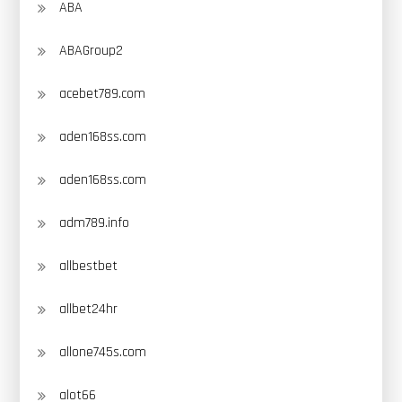
ABA
ABAGroup2
acebet789.com
aden168ss.com
aden168ss.com
adm789.info
allbestbet
allbet24hr
allone745s.com
alot66