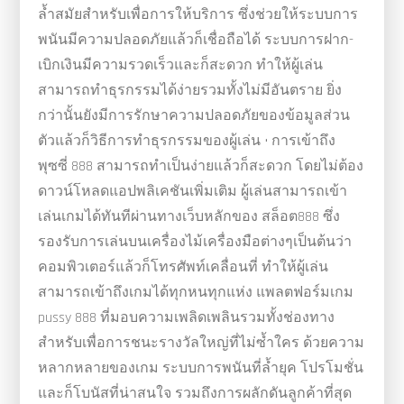
ล้ำสมัยสำหรับเพื่อการให้บริการ ซึ่งช่วยให้ระบบการ
พนันมีความปลอดภัยแล้วก็เชื่อถือได้ ระบบการฝาก-
เบิกเงินมีความรวดเร็วและก็สะดวก ทำให้ผู้เล่น
สามารถทำธุรกรรมได้ง่ายรวมทั้งไม่มีอันตราย ยิ่ง
กว่านั้นยังมีการรักษาความปลอดภัยของข้อมูลส่วน
ตัวแล้วก็วิธีการทำธุรกรรมของผู้เล่น
• การเข้าถึง
พุซซี่ 888 สามารถทำเป็นง่ายแล้วก็สะดวก โดยไม่ต้อง
ดาวน์โหลดแอปพลิเคชันเพิ่มเติม ผู้เล่นสามารถเข้า
เล่นเกมได้ทันทีผ่านทางเว็บหลักของ สล็อต888 ซึ่ง
รองรับการเล่นบนเครื่องไม้เครื่องมือต่างๆเป็นต้นว่า
คอมพิวเตอร์แล้วก็โทรศัพท์เคลื่อนที่ ทำให้ผู้เล่น
สามารถเข้าถึงเกมได้ทุกหนทุกแห่ง
แพลตฟอร์มเกม
pussy 888 ที่มอบความเพลิดเพลินรวมทั้งช่องทาง
สำหรับเพื่อการชนะรางวัลใหญ่ที่ไม่ซ้ำใคร ด้วยความ
หลากหลายของเกม ระบบการพนันที่ล้ำยุค โปรโมชั่น
และก็โบนัสที่น่าสนใจ รวมถึงการผลักดันลูกค้าที่สุด