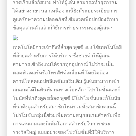
รวดเร็วแล้วก็สบาย ทำให้ผู้เล่น
สามารถทำธุรกรรม
ได้อย่างง่ายๆ นอกเหนือจากนี้ยังมีระบบระเบียบการ
ดูแลรักษาความปลอดภัยที่เข้มงวดเพื่อปกป้องรักษา
ข้อมูลส่วนตัวแล้วก็วิธีการทำธุรกรรมของผู้เล่น
•
เทคโนโลยีการเข้าถึงที่ล้ำยุค
พุซซี่ 888 ใช้เทคโนโลยี
ที่ล้ำยุคสำหรับการให้บริการ ซึ่งช่วยทำให้ผู้เล่น
สามารถเข้าถึงเกมได้จากทุกอุปกรณ์ ไม่ว่าจะเป็น
คอมพิวเตอร์หรือโทรศัพท์เคลื่อนที่ โดยไม่ต้อง
ดาวน์โหลดแอปพลิเคชันเสริมเติม ผู้เล่นสามารถเข้า
เล่นเกมได้ในทันทีผ่านทางเว็บหลัก
• โปรโมชั่นและก็
โบนัสที่น่าดึงดูด
สล็อต พุซซี่ มีโปรโมชั่นและก็โบนัส
ที่น่าดึงดูดสำหรับสมาชิกใหม่รวมทั้งสมาชิกตอนนี้
โปรโมชั่นกลุ่มนี้ช่วยเพิ่มความสนุกสนานสำหรับเพื่อ
การเล่นเกมและก็เพิ่มโอกาสสำหรับในการชนะ
รางวัลใหญ่ แบบอย่างของโปรโมชั่นที่มีให้บริการ