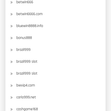
betwin666
betwin6666.com
bluewin8888.info
bonus888
brazil999
brazil999 slot
brazil999 slot
bwvip4.com
carlo999.net
cashgame168