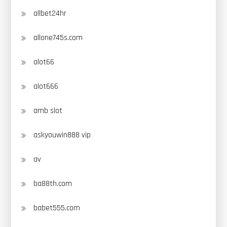
allbet24hr
allone745s.com
alot66
alot666
amb slot
askyouwin888 vip
av
ba88th.com
babet555.com