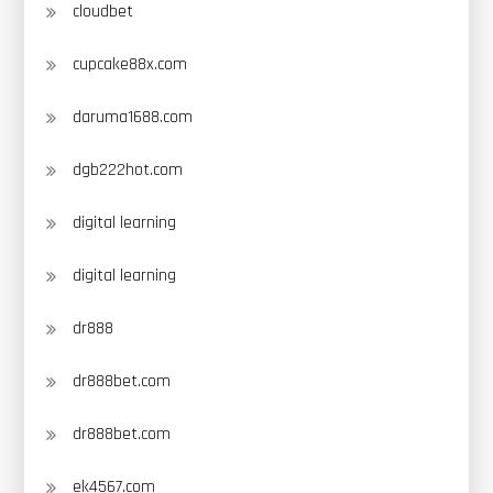
cloudbet
cupcake88x.com
daruma1688.com
dgb222hot.com
digital learning
digital learning
dr888
dr888bet.com
dr888bet.com
ek4567.com