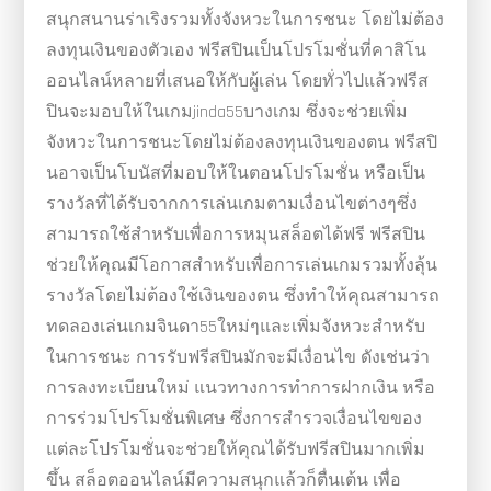
สนุกสนานร่าเริงรวมทั้งจังหวะในการชนะ โดยไม่ต้อง
ลงทุนเงินของตัวเอง
ฟรีสปินเป็นโปรโมชั่นที่คาสิโน
ออนไลน์หลายที่เสนอให้กับผู้เล่น โดยทั่วไปแล้วฟรีส
ปินจะมอบให้ในเกมjinda55บางเกม ซึ่งจะช่วยเพิ่ม
จังหวะในการชนะโดยไม่ต้องลงทุนเงินของตน ฟรีสปิ
นอาจเป็นโบนัสที่มอบให้ในตอนโปรโมชั่น หรือเป็น
รางวัลที่ได้รับจากการเล่นเกมตามเงื่อนไขต่างๆซึ่ง
สามารถใช้สำหรับเพื่อการหมุนสล็อตได้ฟรี
ฟรีสปิน
ช่วยให้คุณมีโอกาสสำหรับเพื่อการเล่นเกมรวมทั้งลุ้น
รางวัลโดยไม่ต้องใช้เงินของตน ซึ่งทำให้คุณสามารถ
ทดลองเล่นเกมจินดา55ใหม่ๆและเพิ่มจังหวะสำหรับ
ในการชนะ การรับฟรีสปินมักจะมีเงื่อนไข ดังเช่นว่า
การลงทะเบียนใหม่ แนวทางการทำการฝากเงิน หรือ
การร่วมโปรโมชั่นพิเศษ ซึ่งการสำรวจเงื่อนไขของ
แต่ละโปรโมชั่นจะช่วยให้คุณได้รับฟรีสปินมากเพิ่ม
ขึ้น
สล็อตออนไลน์มีความสนุกแล้วก็ตื่นเต้น เพื่อ