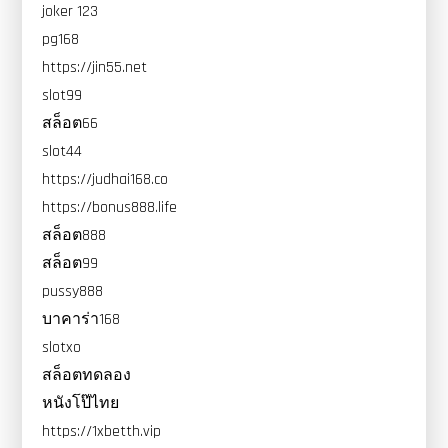
joker 123
pg168
https://jin55.net
slot99
สล็อต66
slot44
https://judhai168.co
https://bonus888.life
สล็อต888
สล็อต99
pussy888
บาคาร่า168
slotxo
สล็อตทดลอง
หนังโป๊ไทย
https://1xbetth.vip