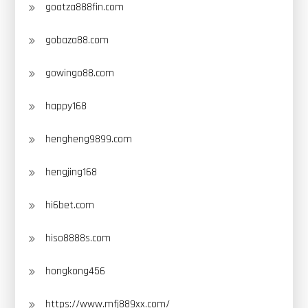
goatza888fin.com
gobaza88.com
gowingo88.com
happy168
hengheng9899.com
hengjing168
hi6bet.com
hiso8888s.com
hongkong456
https://www.mfj889xx.com/