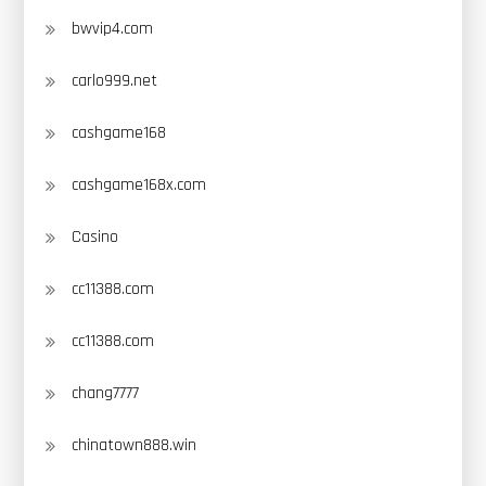
bwvip4.com
carlo999.net
cashgame168
cashgame168x.com
Casino
cc11388.com
cc11388.com
chang7777
chinatown888.win