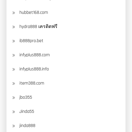
hubbet168.com
hydra888 เครดิตฟรี
ib888pro.bet
infyplus888.com
infyplus888.info
item388.com
jbo355
Jinda55
jinda888