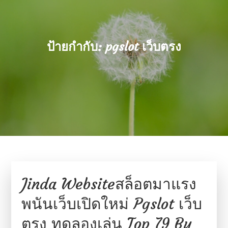
ป้ายกำกับ:
pgslot เว็บตรง
Jinda Websiteสล็อตมาแรง
พนันเว็บเปิดใหม่ Pgslot เว็บ
ตรง ทดลองเล่น Top 79 By