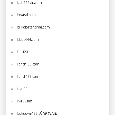
kitti999vip.com
ktv4sd.com
lalikabetsgame.com
lcbet444.com
lion123
lionth168.com
lionth168.com
Live22
live22slot
lockdown168 เข้าสู่ระบบ