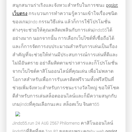
สนุกสนานร่าเริงและจังหวะสำหรับในการชนะ
pgslot
เว็บตรง
กระบวนการทำความรู้ความเข้าใจเรื่องชนิด
ของเกมjinda กรรมวิธีเล่น แล้วก็การใช้โปรโมชั่น
ต่างๆจะช่วยให้คุณเพลิดเพลินกับการเล่นjinda55ได้
อย่างมาก นอกจากนั้น การเลือกเว็บไซต์ที่เชื่อถือได้
และก็การจัดการงบประมาณสำหรับการเล่นเป็นเรื่อง
สำคัญที่จะช่วยให้ท่านมีประสบการณ์การเล่นที่ดีและ
ไม่มีอันตราย อย่าลืมติดตามข่าวสารและก็โปรโมชั่น
จากเว็บไซต์คาสิโนออนไลน์ที่คุณเล่น เพื่อไม่พลาด
โอกาสสำหรับเพื่อการรับเครดิตฟรีรวมทั้งฟรีสปินที่
ช่วยเพิ่มจังหวะสำหรับการชนะรางวัลใหญ่ ขอให้โชค
ดีสำหรับการเล่นสล็อตออนไลน์และก็มีความสนุกกับ
เกมjindaที่คุณเลือกนะคะ
สล็อตเว็บ จินดา55
Jinda55.run 24 AUG 2567 Philomena คาสิโนออนไลน์
jinda55ที่ฮิตที่สุด Top 82
ขอขอบพระคุณby web
pgslot