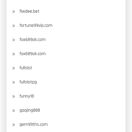
fiwdee.bet
fortune99vip.com
fox689ok.com
fox689ok.com
fullslot
fullslotpg
funny18
gaojing888
gem99ths.com