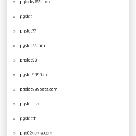
pglucky168.com
pgslot
pgslot77
pgslot77.com
pgslot99
pgslot9999.co
pgslot999bets.com
pgslotfish
pgslotth
pgx62game.com