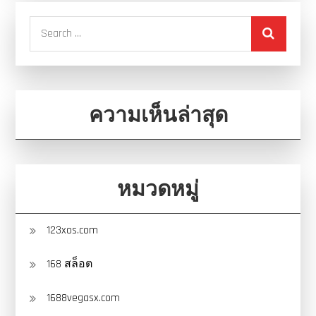
Search
for:
ความเห็นล่าสุด
หมวดหมู่
123xos.com
168 สล็อต
1688vegasx.com