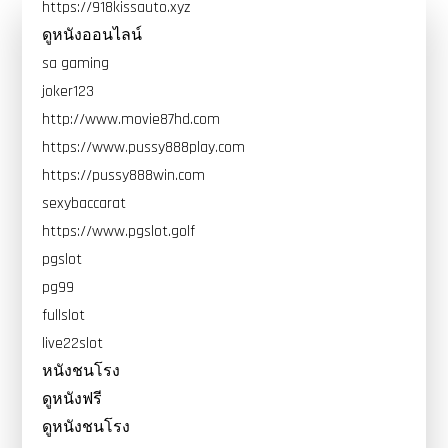
https://918kissauto.xyz
ดูหนังออนไลน์
sa gaming
joker123
http://www.movie87hd.com
https://www.pussy888play.com
https://pussy888win.com
sexybaccarat
https://www.pgslot.golf
pgslot
pg99
fullslot
live22slot
หนังชนโรง
ดูหนังฟรี
ดูหนังชนโรง