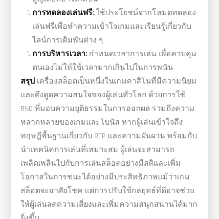
การทดลองเล่นฟรี:
ใช้ประโยชน์จากโหมดทดลอง
เล่นฟรีเพื่อทำความเข้าใจเกมและเรียนรู้เกี่ยวกับ
ไลน์การเดิมพันต่าง ๆ
การบริหารเวลา:
กำหนดเวลาการเล่น เพื่อควบคุม
ตนเองไม่ให้ใช้เวลามากเกินไปในการพนัน
สรุป
เครื่องสล็อตเป็นหนึ่งในเกมคาสิโนที่มีความนิยม
และดึงดูดความสนใจของผู้เล่นทั่วโลก ด้วยการใช้
RNG ที่มอบความยุติธรรมในการออกผล รวมถึงความ
หลากหลายของเกมและโบนัส หากผู้เล่นเข้าใจถึง
ทฤษฎีพื้นฐานเกี่ยวกับ RTP และความผันผวน พร้อมกับ
นำเทคนิคการเล่นที่เหมาะสม ผู้เล่นจะสามารถ
เพลิดเพลินไปกับการเล่นสล็อตอย่างมีสติและเพิ่ม
โอกาสในการชนะได้อย่างมีประสิทธิภาพแม้ว่าเกม
สล็อตจะอาศัยโชค แต่การปรับใช้กลยุทธ์ที่ดีอาจช่วย
ให้ผู้เล่นลดความเสี่ยงและเพิ่มความสนุกสนานได้มาก
ยิ่งขึ้น