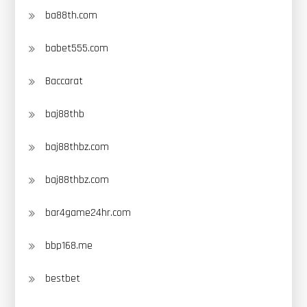
ba88th.com
babet555.com
Baccarat
baj88thb
baj88thbz.com
baj88thbz.com
bar4game24hr.com
bbp168.me
bestbet