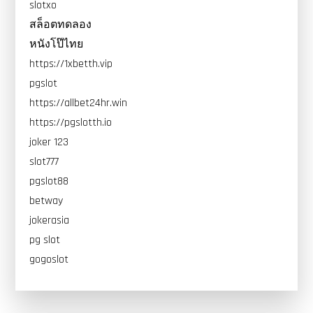
slotxo
สล็อตทดลอง
หนังโป๊ไทย
https://1xbetth.vip
pgslot
https://allbet24hr.win
https://pgslotth.io
joker 123
slot777
pgslot88
betway
jokerasia
pg slot
gogoslot