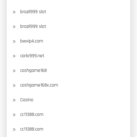
brazil999 slot
brazil999 slot
bwvip4.com
carlo999.net
cashgame168
cashgame168x.com
Casino
cc11388.com
cc11388.com