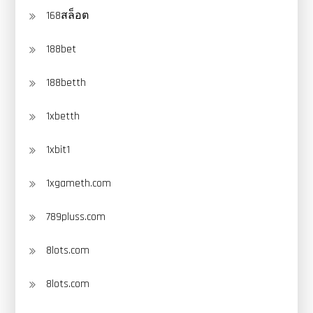
168สล็อต
188bet
188betth
1xbetth
1xbit1
1xgameth.com
789pluss.com
8lots.com
8lots.com