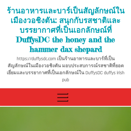
Skip
ร้านอาหารและบาร์เป็นสัญลักษณ์ใน
to
เมืองวอชิงตัน: สนุกกับรสชาติและ
content
บรรยากาศที่เป็นเอกลักษณ์ที่
DuffysDC the honey and the
hammer dax shepard
https://duffysdc.com เป็นร้านอาหารและบาร์ที่เป็น
สัญลักษณ์ในเมืองวอชิงตัน มอบประสบการณ์รสชาติที่ยอด
เยี่ยมและบรรยากาศที่เป็นเอกลักษณ์ใน DuffysDC duffys irish
pub