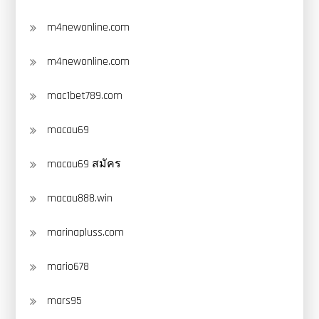
m4newonline.com
m4newonline.com
mac1bet789.com
macau69
macau69 สมัคร
macau888.win
marinapluss.com
mario678
mars95