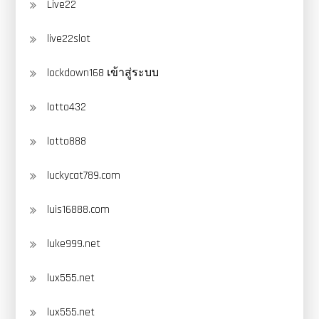
Live22
live22slot
lockdown168 เข้าสู่ระบบ
lotto432
lotto888
luckycat789.com
luis16888.com
luke999.net
lux555.net
lux555.net