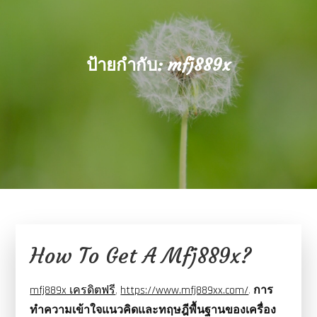
ป้ายกำกับ:
mfj889x
How To Get A Mfj889x?
mfj889x เครดิตฟรี
,
https://www.mfj889xx.com/
.
การ
ทำความเข้าใจแนวคิดและทฤษฎีพื้นฐานของเครื่อง