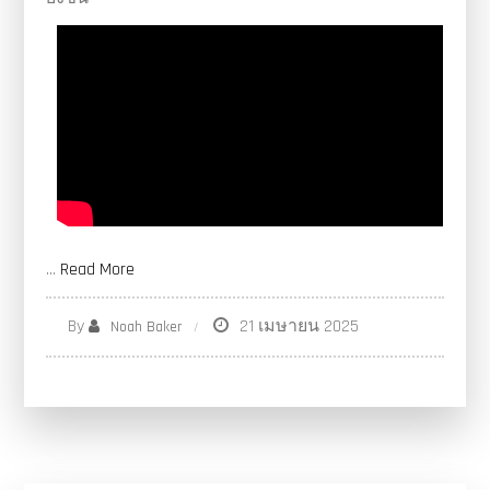
…
Read More
By
21 เมษายน 2025
Noah Baker