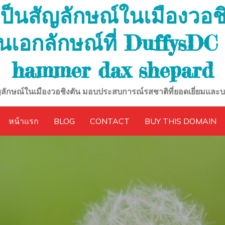
็นสัญลักษณ์ในเมืองวอชิ
นเอกลักษณ์ที่ DuffysDC
hammer dax shepard
สัญลักษณ์ในเมืองวอชิงตัน มอบประสบการณ์รสชาติที่ยอดเยี่ยมและบรร
หน้าแรก
BLOG
CONTACT
BUY THIS DOMAIN