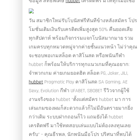
ข้อมูล
สิทธิพิเศษ
hubbet
เครดิตฟรี มีให้ทุกเมื่อเชื่อ
วัน
สมาชิกใหม่รับโบนัสฟรีทันทีข้างหลังสมัคร
โปร
โมชั่นเติมเงินรับเครดิตเพิ่มสูงสุด 50%
คืนยอดเสีย
ทุกสัปดาห์ พร้อมกิจกรรมแจกโบนัสมากมาย
รวม
เกมครบทุกหมวดหมู่จากค่ายชั้นแนวหน้า
ไม่ว่าคุณ
จะชอบพอเกมสล็อต คาสิโนสด หรือพนันกีฬา
hubbet ก็พร้อมให้บริการทุกแนวเกมที่คุณอยาก:
จำพวกเกม ค่ายเกมยอดฮิต
สล็อต PG, Joker, JILI,
hubbet
Pragmatic Play
คาสิโนสด SA Gaming, AE
Sexy, Evolution
กีฬา UFABET, SBOBET
รีวิวจากผู้ใช้
งานจริงของ hubbet
“ตั้งแต่สมัคร hubbet มา การ
เล่นเกมของผมก็สะดวกแล้วก็ไม่มีอันตรายมากยิ่ง
กว่าเดิม ระบบฝากถอนก็ไว แถมยังได้ hubbet
เครดิตฟรี มาใช้ทดสอบเล่นแบบไม่ต้องลงทุนเลย
ครับ” – คุณธีรพล, นักพนันมือโปร
ปริศนาที่พบได้