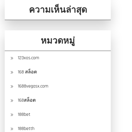
ความเห็นล่าสุด
หมวดหมู่
123xos.com
168 สล็อต
1688vegasx.com
168สล็อต
188bet
188betth