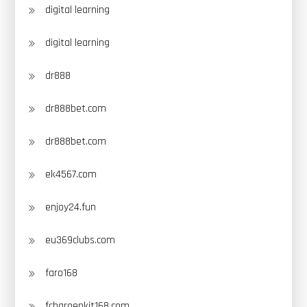
digital learning
digital learning
dr888
dr888bet.com
dr888bet.com
ek4567.com
enjoy24.fun
eu369clubs.com
faro168
fcharoenkit168.com