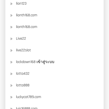
lion123
lionth168.com
lionth168.com
Live22
live22slot
lockdown168 เข้าสู่ระบบ
lotto432
lotto888
luckycat789.com
luis16888.com