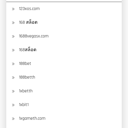
123xos.com
168 สล็อต
1688vegasx.com
168สล็อต
188bet
188betth
1xbetth
1xbit1
1xgameth.com