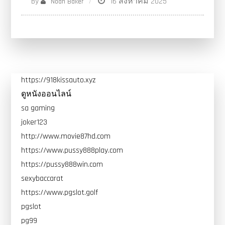
By
16 สิงหาคม 2025
Noah Baker
https://918kissauto.xyz
ดูหนังออนไลน์
sa gaming
joker123
http://www.movie87hd.com
https://www.pussy888play.com
https://pussy888win.com
sexybaccarat
https://www.pgslot.golf
pgslot
pg99