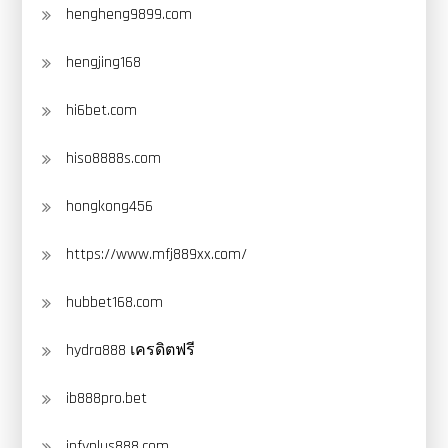
hengheng9899.com
hengjing168
hi6bet.com
hiso8888s.com
hongkong456
https://www.mfj889xx.com/
hubbet168.com
hydra888 เครดิตฟรี
ib888pro.bet
infyplus888.com