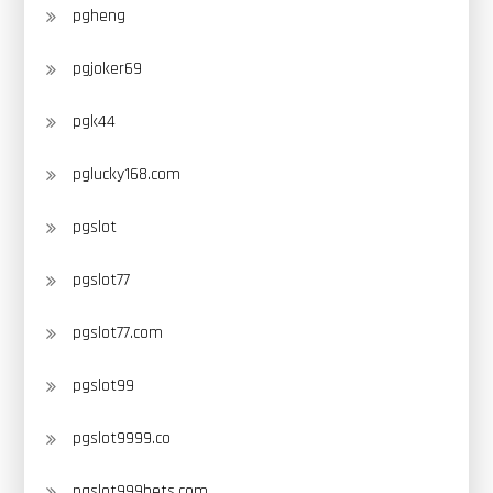
pgheng
pgjoker69
pgk44
pglucky168.com
pgslot
pgslot77
pgslot77.com
pgslot99
pgslot9999.co
pgslot999bets.com