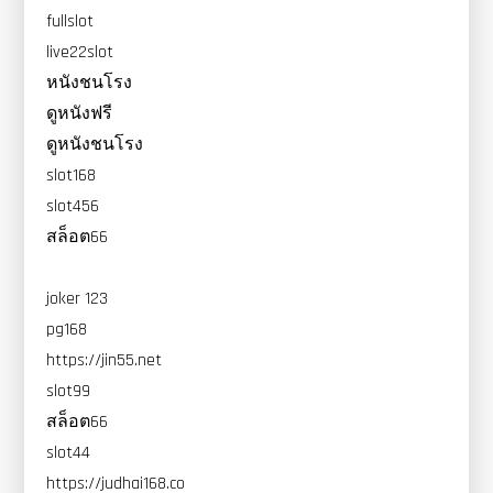
fullslot
live22slot
หนังชนโรง
ดูหนังฟรี
ดูหนังชนโรง
slot168
slot456
สล็อต66
joker 123
pg168
https://jin55.net
slot99
สล็อต66
slot44
https://judhai168.co