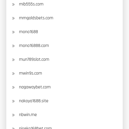
mib555s.com
mmgoldsbets.com
mono1688
mono16888.com
mun789slot.com
mwin9s.com
nagawaybet.com
nakoya1688.site
nbwin.me
niseko168bet.com