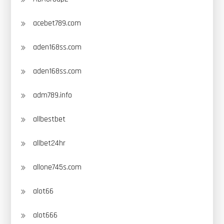
acebet789.com
aden168ss.com
aden168ss.com
adm789.info
allbestbet
allbet24hr
allone745s.com
alot66
alot666