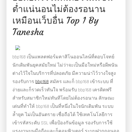
ต่ำแน่นอนไม่ต้องรอนาน
เหมือนเว็บอื่น Top 1 By
Tanesha
bbp168 เป็นแพลตฟอร์มคาสิโนออนไลน์ที่ตอบโจทย์
นักเดิมพันยุคสมัยใหม่ ไม่ว่าจะเป็นมือใหม่หรือผีพนัน
ต่างไว้ใจในบริการที่ปลอดภัย มีความน่าไว้วางใจสูง
รองรับการ
bbp168
สมัคร และก็ bbp168 เข้าระบบ ที่
ง่ายและก็รวดเร็วทันใจ พร้อมรับ bbp168 เครดิตฟรี
สำหรับสมาชิกใหม่ทันทีโดยไม่ต้องรอนาน
ลักษณะ
เด่นที่ทำให้ bbp168 เป็นที่หนึ่งในใจนักเดิมพัน
ระบบ
ล้ำยุค ไม่เป็นอันตราย เชื่อถือได้
ใช้เทคโนโลยีการ
เข้ารหัสระดับ SSL เพื่อป้องกันข้อมูล
รองรับการใช้
แรงงานบนมือถือและก็คอมพิวเตอร์
ระบบฝากถอนออ