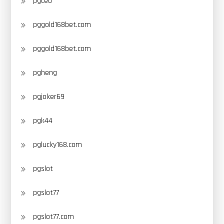
pgceo
pggold168bet.com
pggold168bet.com
pgheng
pgjoker69
pgk44
pglucky168.com
pgslot
pgslot77
pgslot77.com