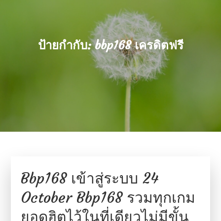
ป้ายกำกับ:
bbp168 เครดิตฟรี
Bbp168 เข้าสู่ระบบ 24
October Bbp168 รวมทุกเกม
ยอดฮิตไว้ในที่เดียวไม่มีขั้น