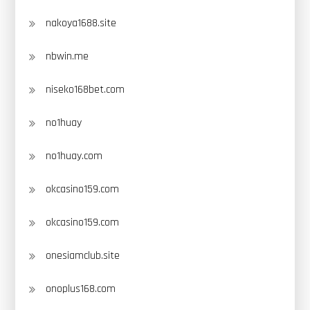
nakoya1688.site
nbwin.me
niseko168bet.com
no1huay
no1huay.com
okcasino159.com
okcasino159.com
onesiamclub.site
onoplus168.com