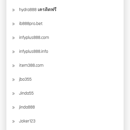
hydra888 เครดิตฟรี
ib888pro.bet
infyplus888.com
infyplus888.info
item388.com
jbo355
Jinda55
jinda888
Joker123