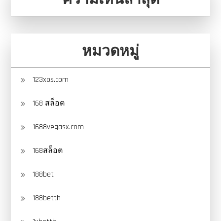
หมวดหมู่
123xos.com
168 สล็อต
1688vegasx.com
168สล็อต
188bet
188betth