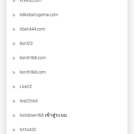
ktv4sd.com
lalikabetsgame.com
lcbet444.com
lion123
lionth168.com
lionth168.com
Live22
live22slot
lockdown168 เข้าสู่ระบบ
lotto432