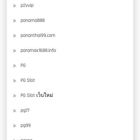
p2vvip
panama888
pananthai99.com
paramax1688.info
PG
PG Slot
PG Slot เว็บใหม่
pg77
pg99