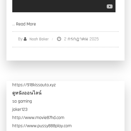
…
Read More
By
2 กรกฎาคม 2025
Noah Baker
https://918kissauto.xyz
ดูหนังออนไลน์
sa gaming
joker123
http://www.movie87hd.com
https://www.pussy888play.com