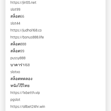
https://jin55.net
slot99
สล็อต66
slot44
https://judhai168.co
https://bonus888.life
สล็อต888
สล็อต99
pussy888
บาคาร่า168
slotxo
สล็อตทดลอง
หนังโป๊ไทย
https://1xbetth.vip
pgslot
https://allbet24hr.win