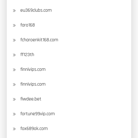
eu369clubs.com
faro168
fcharoenkit168.com
ff123th
finnivips.com
finnivips.com
fiwdee.bet
fortune99vip.com
fox689ok.com