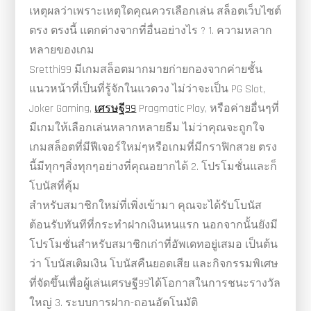
เหตุผลว่าเพราะเหตุใดคุณควรเลือกเล่น สล็อตเว็บไซต์
ตรง ตรงนี้ แตกต่างจากที่อื่นอย่างไร ?
1. ความหลาก
หลายของเกม
Sretthi99 มีเกมสล็อตมากมายก่ายกองจากค่ายชั้น
แนวหน้าที่เป็นที่รู้จักในแวดวง ไม่ว่าจะเป็น PG Slot,
Joker Gaming,
เศรษฐี99
Pragmatic Play, หรือค่ายอื่นๆที่
มีเกมให้เลือกเล่นหลากหลายธีม ไม่ว่าคุณจะถูกใจ
เกมสล็อตที่มีฟีเจอร์ใหม่ๆหรือเกมที่มีกราฟิกสวย ตรง
นี้มีทุกๆสิ่งทุกๆอย่างที่คุณอยากได้
2. โปรโมชั่นและก็
โบนัสที่คุ้ม
สำหรับสมาชิกใหม่ที่เพิ่งเข้ามา คุณจะได้รับโบนัส
ต้อนรับทันทีที่กระทำฝากเงินหนแรก นอกจากนั้นยังมี
โปรโมชั่นสำหรับสมาชิกเก่าที่อัพเดทอยู่เสมอ เป็นต้น
ว่า โบนัสเติมเงิน โบนัสคืนยอดเสีย และกิจกรรมพิเศษ
ที่จัดขึ้นเพื่อผู้เล่นเศรษฐี99ได้โอกาสในการชนะรางวัล
ใหญ่
3. ระบบการฝาก-ถอนอัตโนมัติ