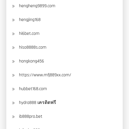
hengheng9899.com
hengjing168
hi6bet.com
hiso8888s.com
hongkong456
https://www.mfj889xx.com/
hubbet168.com
hydra888 เครดิตฟรี
ib888pro.bet