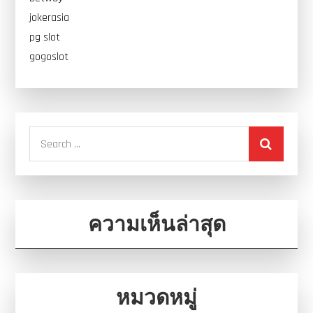
jokerasia
pg slot
gogoslot
Search
for:
ความเห็นล่าสุด
หมวดหมู่