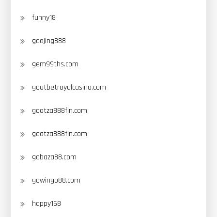
funny18
gaojing888
gem99ths.com
goatbetroyalcasino.com
goatza888fin.com
goatza888fin.com
gobaza88.com
gowingo88.com
happy168