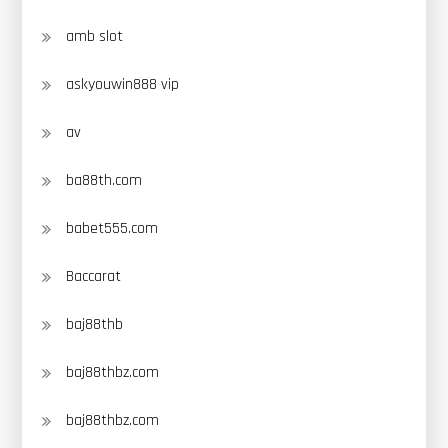
amb slot
askyouwin888 vip
av
ba88th.com
babet555.com
Baccarat
baj88thb
baj88thbz.com
baj88thbz.com