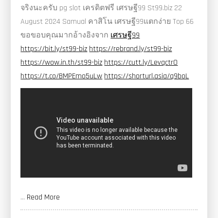
จริงนะครับ
pg slot เครดิตฟรี เศรษฐี99 St99.biz 22
August 2024 Samual คาสิโน เศรษฐี99แตกง่าย Top 66
ขอขอบคุณมากอ้างอิงจาก
เศรษฐี99
https://bit.ly/st99-biz
https://rebrand.ly/st99-biz
https://wow.in.th/st99-biz
https://cutt.ly/LevqctrO
https://t.co/BMPEmo5uLw
https://shorturl.asia/q9boL
…
Read More