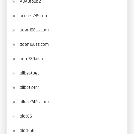
ABAGroup2
acebet789.com
aden168ss.com
aden168ss.com
adm789.info
allbestbet
allbet24hr
allone745s.com
alot66
alot666