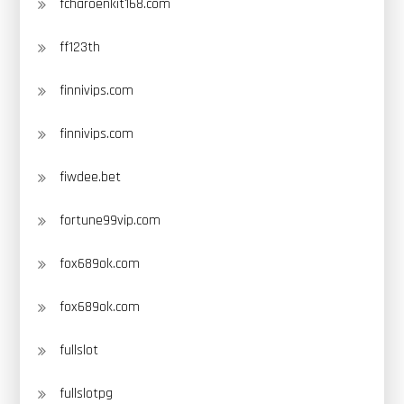
fcharoenkit168.com
ff123th
finnivips.com
finnivips.com
fiwdee.bet
fortune99vip.com
fox689ok.com
fox689ok.com
fullslot
fullslotpg