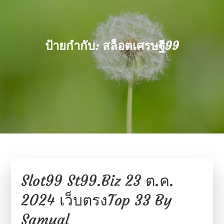
ป้ายกำกับ:
สล็อตเศรษฐี99
Slot99 St99.biz 23 ต.ค.
2024 เว็บตรงTop 33 By
Samual