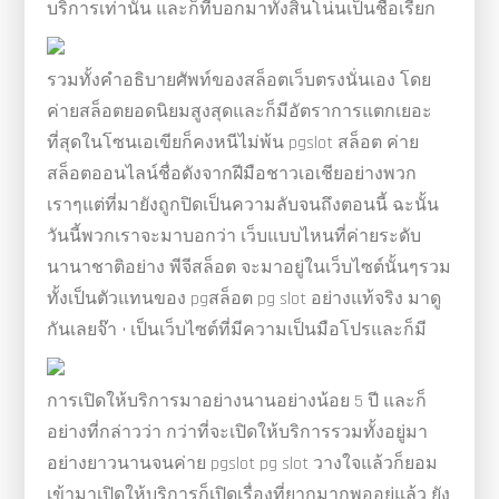
บริการเท่านั้น
และก็ที่บอกมาทั้งสิ้นโน่นเป็นชื่อเรียก
รวมทั้งคำอธิบายศัพท์ของสล็อตเว็บตรงนั่นเอง โดย
ค่ายสล็อตยอดนิยมสูงสุดและก็มีอัตราการแตกเยอะ
ที่สุดในโซนเอเขียก็คงหนีไม่พ้น pgslot สล็อต ค่าย
สล็อตออนไลน์ชื่อดังจากฝีมือชาวเอเชียอย่างพวก
เราๆแต่ที่มายังถูกปิดเป็นความลับจนถึงตอนนี้ ฉะนั้น
วันนี้พวกเราจะมาบอกว่า เว็บแบบไหนที่ค่ายระดับ
นานาชาติอย่าง พีจีสล็อต จะมาอยู่ในเว็บไซต์นั้นๆรวม
ทั้งเป็นตัวแทนของ pgสล็อต pg slot อย่างแท้จริง มาดู
กันเลยจ๊า
• เป็นเว็บไซต์ที่มีความเป็นมือโปรและก็มี
การเปิดให้บริการมาอย่างนานอย่างน้อย 5 ปี และก็
อย่างที่กล่าวว่า กว่าที่จะเปิดให้บริการรวมทั้งอยู่มา
อย่างยาวนานจนค่าย pgslot pg slot วางใจแล้วก็ยอม
เข้ามาเปิดให้บริการก็เปิดเรื่องที่ยากมากพออยู่แล้ว ยัง