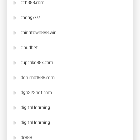
cc11388.com
chang7777
chinatown888.win
cloudbet
cupcake88x.com
daruma1688.com
dgb222hot.com
digital learning
digital learning
dr888