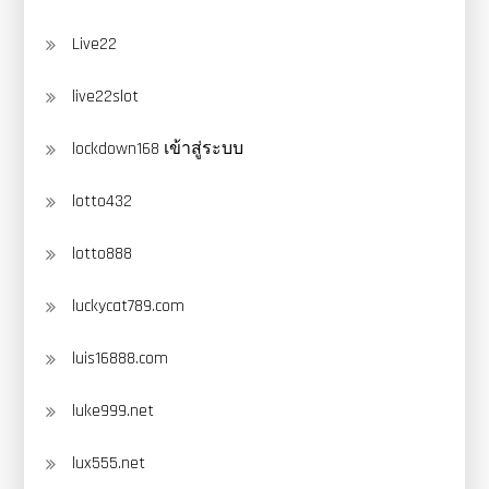
Live22
live22slot
lockdown168 เข้าสู่ระบบ
lotto432
lotto888
luckycat789.com
luis16888.com
luke999.net
lux555.net