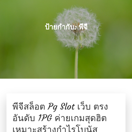
ป้ายกำกับ:
พีจี
พีจีสล็อต Pg Slot เว็บ ตรง
อันดับ 1PG ค่ายเกมสุดฮิต
เหมาะสร้างกำไรโบนัส