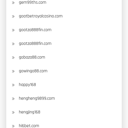
gem99ths.com
goatbetroyalcasino.com
goatza888fin.com
goatza888fin.com
gobaza88.com
gowingo88.com
happy168
hengheng9899.com
hengjing168
hi6bet.com