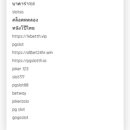
บาคาร่า168
slotxo
สล็อตทดลอง
หนังโป๊ไทย
https://1xbetth.vip
pgslot
https://allbet24hr.win
https://pgslotth.io
joker 123
slot777
pgslot88
betway
jokerasia
pg slot
gogoslot