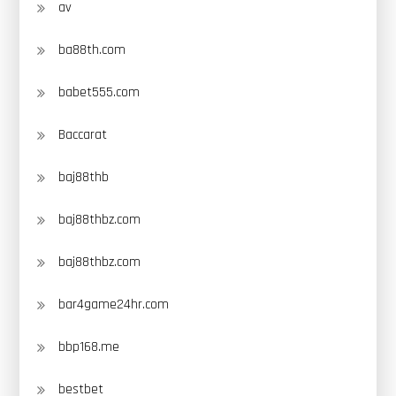
av
ba88th.com
babet555.com
Baccarat
baj88thb
baj88thbz.com
baj88thbz.com
bar4game24hr.com
bbp168.me
bestbet