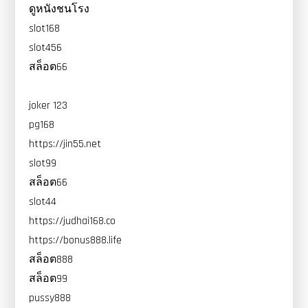
ดูหนังชนโรง
slot168
slot456
สล็อต66
joker 123
pg168
https://jin55.net
slot99
สล็อต66
slot44
https://judhai168.co
https://bonus888.life
สล็อต888
สล็อต99
pussy888