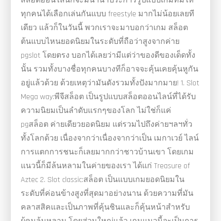
สล็อตออนไลน์ก็จะมีนานาประการรูปแบบเกมที่มีให้
ทุกคนได้เลือกเล่นกันแบบ freestyle มากไม่น้อยเลยที
เดียว แล้วก็ในวันนี้ พวกเราจะมาบอกว่าเกม สล็อต
ต้นแบบไหนยอดนิยมในระดับที่ถือว่าสูงจากค่าย
pgslot โดยตรง บอกได้เลยว่ามีแต่ว่าของดีของเด็ดทั้ง
นั้น รวมทั้งบางชื่อทุกคนบางทีก็อาจจะคุ้นเคยคุ้นหูกัน
อยู่แล้วด้วย ด้วยเหตุว่ามันดังรวมทั้งปังมากมาย!
1. Slot
Mega way:พีจีสล็อต เป็นรูปแบบสล็อตออนไลน์ที่ได้รับ
ความนิยมเป็นลำดับแรกๆของโลก ไม่ใช่ก็แค่
pgสล็อต ค่ายเดียวยอดนิยม แต่รวมไปถึงค่ายฯลฯทั่ว
ทั้งโลกด้วย เนื่องจากว่าเนื่องจากว่าเป็น เมกาเวย์ ไลน์
การแตกการชนะก็เลยมากกว่าชาวบ้านเขา โดยเกม
แนวนี้ก็มีล้นหลามในค่ายของเรา ได้แก่ Treasure of
Aztec
2. Slot classic:สล็อต เป็นแบบเกมยอดนิยมใน
ระดับที่ค่อนข้างสูงที่สุดมาอย่างนาน ด้วยความที่มัน
คลาสสิคและเป็นภาพที่คุ้นชินและก็คุ้นหน้าสำหรับ