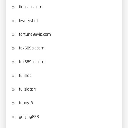
finnivips.com
fiwdee.bet
fortune99vip.com
fox689ok.com
fox689ok.com
fullslot
fullslotpg
funny18
gaojing888