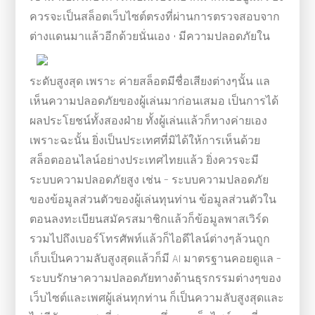
ควรจะเป็นสล็อตเว็บไซต์ตรงที่ผ่านการตรวจสอบจาก
ต่างแดนมาแล้วอีกด้วยนั่นเอง
• มีความปลอดภัยใน
ระดับสูงสุด เพราะ ค่ายสล็อตมีชื่อเสียงต่างๆนั้น แล
เห็นความปลอดภัยของผู้เล่นมาก่อนเสมอ เป็นการได้
ผลประโยชน์ทั้งสองฝ่าย ทั้งผู้เล่นแล้วก็ทางค่ายเอง
เพราะฉะนั้น ยิ่งเป็นประเทศที่มิได้ให้การเห็นด้วย
สล็อตออนไลน์อย่างประเทศไทยแล้ว ยิ่งควรจะมี
ระบบความปลอดภัยสูง เช่น
– ระบบความปลอดภัย
ของข้อมูลส่วนตัวของผู้เล่นทุนท่าน ข้อมูลส่วนตัวใน
ตอนลงทะเบียนสมัครสมาชิกแล้วก็ข้อมูลพาสเวิร์ด
รวมไปถึงเบอร์โทรศัพท์แล้วก็ไอดีไลน์ต่างๆล้วนถูก
เก็บเป็นความลับสูงสุดแล้วก็มี AI มาตรฐานคอยดูแล
–
ระบบรักษาความปลอดภัยทางด้านธุรกรรมต่างๆของ
เว็บไซต์และเพศผู้เล่นทุกท่าน ก็เป็นความลับสูงสุดและ