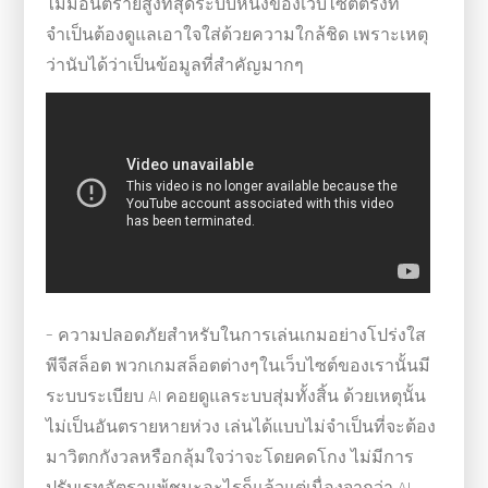
ไม่มีอันตรายสูงที่สุดระบบหนึ่งของเว็บไซต์ตรงที่
จำเป็นต้องดูแลเอาใจใส่ด้วยความใกล้ชิด เพราะเหตุ
ว่านับได้ว่าเป็นข้อมูลที่สำคัญมากๆ
– ความปลอดภัยสำหรับในการเล่นเกมอย่างโปร่งใส
พีจีสล็อต พวกเกมสล็อตต่างๆในเว็บไซต์ของเรานั้นมี
ระบบระเบียบ AI คอยดูแลระบบสุ่มทั้งสิ้น ด้วยเหตุนั้น
ไม่เป็นอันตรายหายห่วง เล่นได้แบบไม่จำเป็นที่จะต้อง
มาวิตกกังวลหรือกลุ้มใจว่าจะโดยคดโกง ไม่มีการ