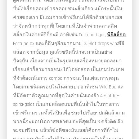
ผู้คนล้นหลาม โดยส่วนใหญ่แล้ว เกมแนวนี้จะเป็นการ
ปั่นไปเรื่อยคอยเข้ารอคอยชนะสิ่งเดียว แม้กระนั้นใน
ค่ายของเรา มีแถมการเข้าฟรีเกมให้อีกด้วย บอกเลย
ว่าจัดหนักกว่าทุกที่! โดยเกมที่เป็นจำพวกคลาสสิค
สล็อตในค่ายพีจีก็จะมี อาทิเช่น Fortune tiger,
พีจีสล็อต
Fortune ox และก็อื่นๆอีกมากมาย!
3. Slot drops win:พีจี
สล็อต จากข้อมูล ดูแล้วชนิดนี้น่าจะมาเป็นอย่าง
ปัจจุบัน เนื่องจากเป็นในรูปแบบเครื่องหมายตกลงมา
เรื่อยแล้วก็สามารถชนะได้โดยตลอด เป็นเกมประเภท
ที่จำต้องเน้นการ combo การชนะในแต่ละการหมุน
โดยเกมชนิดดรอปวินในค่าย pg อาทิเช่น Wild Bounty
ที่มีอัตราตัวคูณมากที่สุดในค่ายนั่นเองจ้า
4.Slot Re-
spin:Pgslot เป็นเกมสล็อตแบบที่เน้นย้ำไปในทางการ
เข้าฟรีเกมรวมทั้งรีสปินเพื่อชนะไปเรื่อยๆปกติแล้วเกม
พวกนี้จะมอบโอกาสพลาดเยอะที่สุดเป็น 3 ครั้งติด ถึง
จะจบฟรีเกม แล้วก็ข้อดีของมันเลยก็คือการที่ถ้าไม่