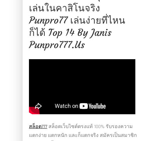
เล่นในคาสิโนจริง
Punpro77 เล่นง่ายที่ไหน
ก็ได้ Top 14 By Janis
Punpro777.us
สล็อต777
สล็อตเว็บไซต์ตรงแท้ 100% รับรองความ
แตกง่าย แตกหนัก และก็แตกจริง สมัครเป็นสมาชิก