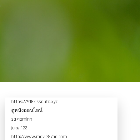
https://918kissauto.xyz
ดูหนังออนไลน์
sa gaming
joker123
http://www.movie87hd.com