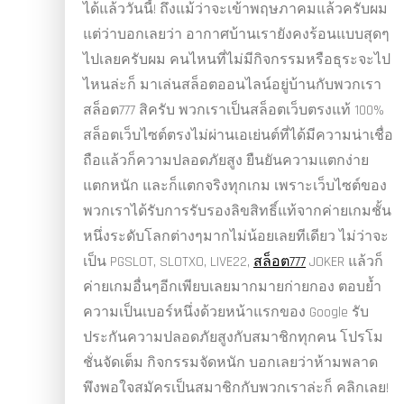
ได้แล้ววันนี้!
ถึงแม้ว่าจะเข้าพฤษภาคมแล้วครับผม
แต่ว่าบอกเลยว่า อากาศบ้านเรายังคงร้อนแบบสุดๆ
ไปเลยครับผม คนไหนที่ไม่มีกิจกรรมหรือธุระจะไป
ไหนล่ะก็ มาเล่นสล็อตออนไลน์อยู่บ้านกับพวกเรา
สล็อต777 สิครับ พวกเราเป็นสล็อตเว็บตรงแท้ 100%
สล็อตเว็บไซต์ตรงไม่ผ่านเอเย่นต์ที่ได้มีความน่าเชื่อ
ถือแล้วก็ความปลอดภัยสูง ยืนยันความแตกง่าย
แตกหนัก และก็แตกจริงทุกเกม เพราะเว็บไซต์ของ
พวกเราได้รับการรับรองลิขสิทธิ์แท้จากค่ายเกมชั้น
หนึ่งระดับโลกต่างๆมากไม่น้อยเลยทีเดียว ไม่ว่าจะ
เป็น PGSLOT, SLOTXO, LIVE22,
สล็อต777
JOKER แล้วก็
ค่ายเกมอื่นๆอีกเพียบเลยมากมายก่ายกอง ตอบย้ำ
ความเป็นเบอร์หนึ่งด้วยหน้าแรกของ Google รับ
ประกันความปลอดภัยสูงกับสมาชิกทุกคน โปรโม
ชั่นจัดเต็ม กิจกรรมจัดหนัก บอกเลยว่าห้ามพลาด
พึงพอใจสมัครเป็นสมาชิกกับพวกเราล่ะก็ คลิกเลย!