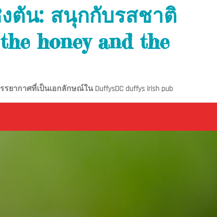
งตัน: สนุกกับรสชาติ
 the honey and the
ยากาศที่เป็นเอกลักษณ์ใน DuffysDC duffys irish pub