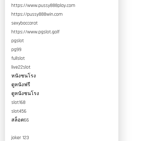
https://www.pussy888play.com
https://pussy888win.com
sexybaccarat
https://www.pgslot.golf
pgslot
pg99
fullslot
live22slot
หนังชนโรง
ดูหนังฟรี
ดูหนังชนโรง
slot168
slot456
สล็อต66
joker 123