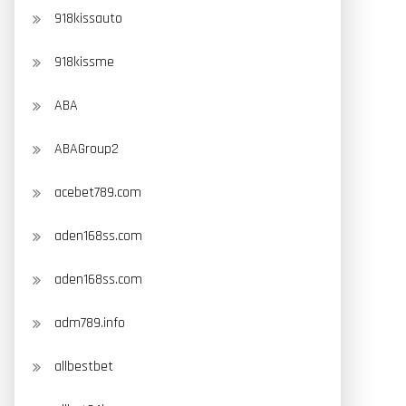
918kissauto
918kissme
ABA
ABAGroup2
acebet789.com
aden168ss.com
aden168ss.com
adm789.info
allbestbet