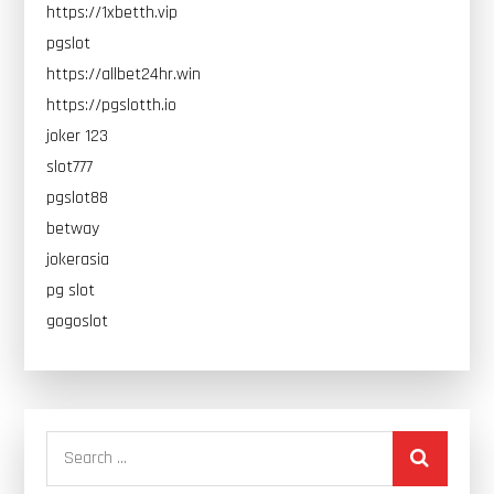
https://1xbetth.vip
pgslot
https://allbet24hr.win
https://pgslotth.io
joker 123
slot777
pgslot88
betway
jokerasia
pg slot
gogoslot
Search
for: