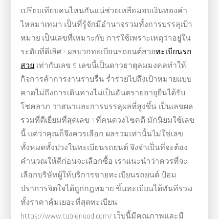
เปรียบเทียบคนไหนกันแน่ช่วยเหลือมอบเงินทองคำ
ไหลมาเทมา เป็นที่รู้จักมีอำนาจรวมทั้งการบรรลุเป้า
หมาย เป็นเลขที่เหมาะกับ การใช้เพราะเหตุว่าอยู่ใน
ระดับที่ดีเลิศ
• ผลบวกทะเบียนรถยนต์สวย
ทะเบียนรถ
สวย
เท่ากับเลข 9 เลขนี้เป็นดาวธาตุลมมงคลทำให้
กิจการค้าการงานราบรื่น ร่ำรวยไปถึงเป้าหมายแบบ
คาดไม่ถึงการเดินทางไม่เป็นอันตรายอายุยืนได้รับ
โชคลาภ วาสนาและการบรรลุผลที่สูงขึ้น เป็นเลขผล
รวมที่ดีเยี่ยมที่สุดเลข 1 ที่คนดวงโชคดี มักนิยมใช้เลข
นี้ แต่ว่าคุณก็จึงควรเลือก ผลรวมเท่านั้นไม่ใช่เลข
ทั้งหมดทั้งปวงในทะเบียนรถยนต์ จึงจำเป็นที่จะต้อง
คำนวณให้ดีก่อนจะเลือกซื้อ เราแนะนำว่าควรที่จะ
เลือกบริษัทผู้ให้บริการขายทะเบียนรถยนต์ ป้อม
ปราการจิตใจได้ถูกกฎหมาย ขึ้นทะเบียนได้ทันทีรวม
ทั้งราคาคุ้มเยอะที่สุดทะเบียน
https://www.tabiengod.com/ เว็บนี้มีคุณภาพและมี