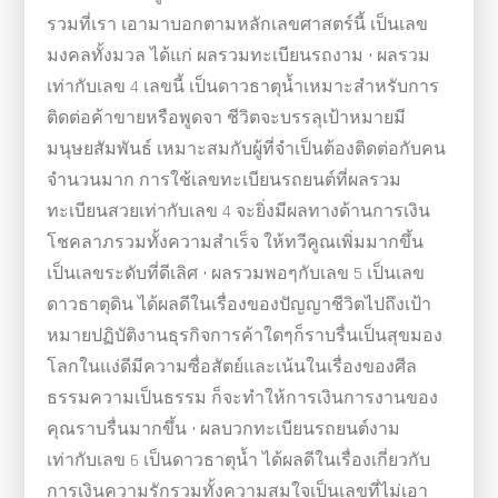
รวมที่เรา เอามาบอกตามหลักเลขศาสตร์นี้ เป็นเลข
มงคลทั้งมวล ได้แก่
ผลรวมทะเบียนรถงาม
• ผลรวม
เท่ากับเลข 4 เลขนี้ เป็นดาวธาตุน้ำเหมาะสำหรับการ
ติดต่อค้าขายหรือพูดจา ชีวิตจะบรรลุเป้าหมายมี
มนุษยสัมพันธ์ เหมาะสมกับผู้ที่จำเป็นต้องติดต่อกับคน
จำนวนมาก การใช้เลขทะเบียนรถยนต์ที่ผลรวม
ทะเบียนสวยเท่ากับเลข 4 จะยิ่งมีผลทางด้านการเงิน
โชคลาภรวมทั้งความสำเร็จ ให้ทวีคูณเพิ่มมากขึ้น
เป็นเลขระดับที่ดีเลิศ
• ผลรวมพอๆกับเลข 5 เป็นเลข
ดาวธาตุดิน ได้ผลดีในเรื่องของปัญญาชีวิตไปถึงเป้า
หมายปฏิบัติงานธุรกิจการค้าใดๆก็ราบรื่นเป็นสุขมอง
โลกในแง่ดีมีความซื่อสัตย์และเน้นในเรื่องของศีล
ธรรมความเป็นธรรม ก็จะทำให้การเงินการงานของ
คุณราบรื่นมากขึ้น
• ผลบวกทะเบียนรถยนต์งาม
เท่ากับเลข 6 เป็นดาวธาตุน้ำ ได้ผลดีในเรื่องเกี่ยวกับ
การเงินความรักรวมทั้งความสมใจเป็นเลขที่ไม่เอา