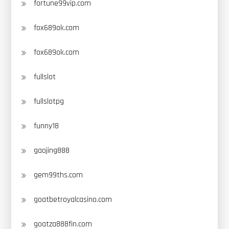
fortune99vip.com
fox689ok.com
fox689ok.com
fullslot
fullslotpg
funny18
gaojing888
gem99ths.com
goatbetroyalcasino.com
goatza888fin.com