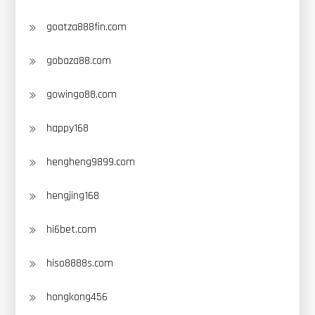
goatza888fin.com
gobaza88.com
gowingo88.com
happy168
hengheng9899.com
hengjing168
hi6bet.com
hiso8888s.com
hongkong456