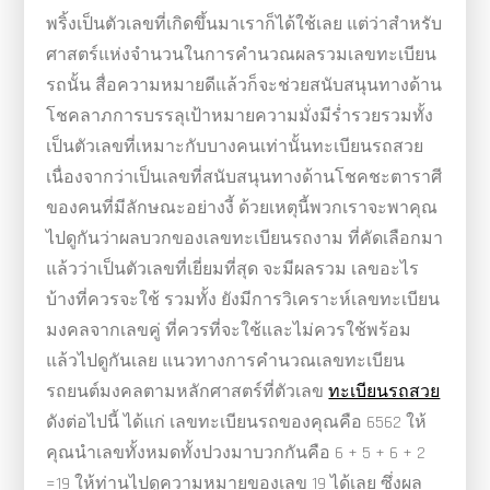
พริ้งเป็นตัวเลขที่เกิดขึ้นมาเราก็ได้ใช้เลย แต่ว่าสำหรับ
ศาสตร์แห่งจำนวนในการคำนวณผลรวมเลขทะเบียน
รถนั้น สื่อความหมายดีแล้วก็จะช่วยสนับสนุนทางด้าน
โชคลาภการบรรลุเป้าหมายความมั่งมีร่ำรวยรวมทั้ง
เป็นตัวเลขที่เหมาะกับบางคนเท่านั้นทะเบียนรถสวย
เนื่องจากว่าเป็นเลขที่สนับสนุนทางด้านโชคชะตาราศี
ของคนที่มีลักษณะอย่างงี้ ด้วยเหตุนี้พวกเราจะพาคุณ
ไปดูกันว่าผลบวกของเลขทะเบียนรถงาม ที่คัดเลือกมา
แล้วว่าเป็นตัวเลขที่เยี่ยมที่สุด จะมีผลรวม เลขอะไร
บ้างที่ควรจะใช้ รวมทั้ง ยังมีการวิเคราะห์เลขทะเบียน
มงคลจากเลขคู่ ที่ควรที่จะใช้และไม่ควรใช้พร้อม
แล้วไปดูกันเลย
แนวทางการคำนวณเลขทะเบียน
รถยนต์มงคลตามหลักศาสตร์ที่ตัวเลข
ทะเบียนรถสวย
ดังต่อไปนี้ ได้แก่ เลขทะเบียนรถของคุณคือ 6562 ให้
คุณนำเลขทั้งหมดทั้งปวงมาบวกกันคือ 6 + 5 + 6 + 2
=19 ให้ท่านไปดูความหมายของเลข 19 ได้เลย ซึ่งผล