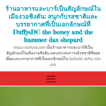
Skip
ร้านอาหารและบาร์เป็นสัญลักษณ์ใน
to
เมืองวอชิงตัน: สนุกกับรสชาติและ
content
บรรยากาศที่เป็นเอกลักษณ์ที่
DuffysDC the honey and the
hammer dax shepard
https://duffysdc.com เป็นร้านอาหารและบาร์ที่เป็น
สัญลักษณ์ในเมืองวอชิงตัน มอบประสบการณ์รสชาติที่ยอด
เยี่ยมและบรรยากาศที่เป็นเอกลักษณ์ใน DuffysDC duffys irish
pub