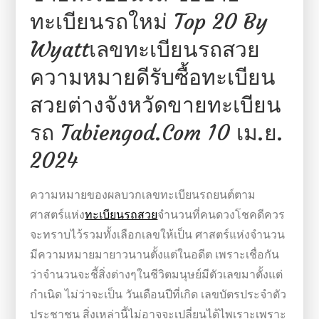
ทะเบียนรถใหม่ Top 20 By
Wyattเลขทะเบียนรถสวย
ความหมายดีรับซื้อทะเบียน
สวยต่างจังหวัดขายทะเบียน
รถ Tabiengod.com 10 เม.ย.
2024
ความหมายของผลบวกเลขทะเบียนรถยนต์ตาม
ศาสตร์แห่ง
ทะเบียนรถสวย
จำนวนที่คนดวงโชคดีควร
จะทราบไว้รวมทั้งเลือกเลขให้เป็น
ศาสตร์แห่งจำนวน
มีความหมายมายาวนานตั้งแต่ในอดีต เพราะเชื่อกัน
ว่าจำนวนจะชี้สิ่งต่างๆในชีวิตมนุษย์มีตัวเลขมาตั้งแต่
กำเนิด ไม่ว่าจะเป็น วันเดือนปีที่เกิด เลขบัตรประจำตัว
ประชาชน สิ่งเหล่านี้ไม่อาจจะเปลี่ยนได้ไพเราะเพราะ