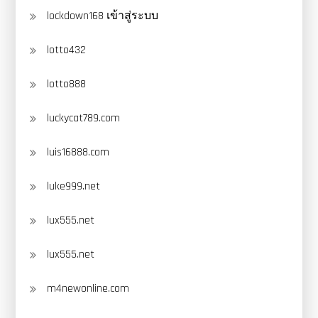
lockdown168 เข้าสู่ระบบ
lotto432
lotto888
luckycat789.com
luis16888.com
luke999.net
lux555.net
lux555.net
m4newonline.com