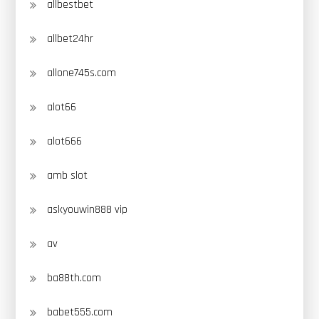
allbestbet
allbet24hr
allone745s.com
alot66
alot666
amb slot
askyouwin888 vip
av
ba88th.com
babet555.com