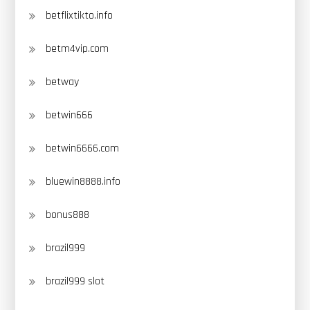
betflixtikto.info
betm4vip.com
betway
betwin666
betwin6666.com
bluewin8888.info
bonus888
brazil999
brazil999 slot