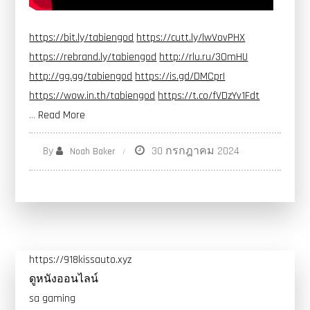
https://bit.ly/tabiengod
https://cutt.ly/lwVovPHX
https://rebrand.ly/tabiengod
http://rlu.ru/3OmHU
http://gg.gg/tabiengod
https://is.gd/DMCprI
https://wow.in.th/tabiengod
https://t.co/fVDzYv1Fdt
…
Read More
By
30 กรกฎาคม 2024
Noah Baker
https://918kissauto.xyz
ดูหนังออนไลน์
sa gaming