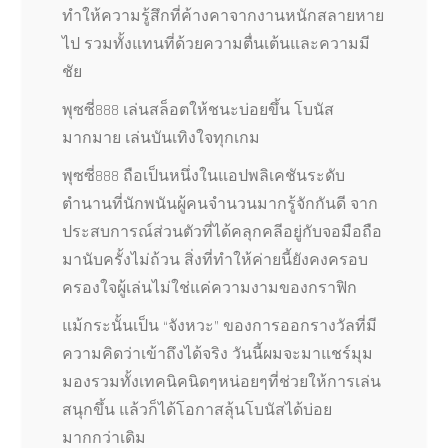
ทำให้ความรู้สึกที่ค้างคาจากงานหนักสลายหาย
ไป รวมทั้งแทนที่ด้วยความตื่นเต้นและความมี
ชัย
พุซซี่888 เล่นสล็อตให้ชนะบ่อยขึ้น โบนัส
มากมาย เล่นบันเทิงใจทุกเกม
พุซซี่888 ถือเป็นหนึ่งในแอปพลิเคชันระดับ
ตำนานที่นักพนันผู้คนจำนวนมากรู้จักกันดี จาก
ประสบการณ์ส่วนตัวที่ได้คลุกคลีอยู่กับจอมือถือ
มานับครั้งไม่ถ้วน สิ่งที่ทำให้ค่ายนี้ยังคงครอบ
ครองใจผู้เล่นไม่ใช่แค่ความงามของกราฟิก
แม้กระนั้นเป็น “จังหวะ” ของการออกรางวัลที่มี
ความคิดว่าเข้าถึงได้จริง วันนี้ผมจะมาแชร์มุม
มองรวมทั้งเทคนิคนิดๆหน่อยๆที่ช่วยให้การเล่น
สนุกขึ้น แล้วก็ได้โอกาสลุ้นโบนัสได้บ่อย
มากกว่าเดิม