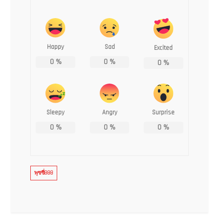
Happy
Sad
Excited
0
%
0
%
0
%
Sleepy
Angry
Surprise
0
%
0
%
0
%
พุซซี่888