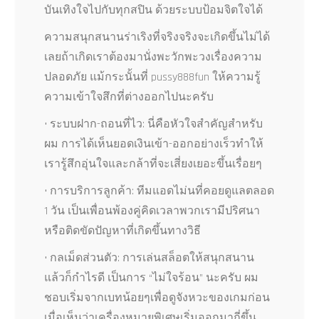
บันเทิงใจไปกับทุกสปิน ด้วยระบบป้อมจิตใจได้
ความสนุกสนานร่าเริงที่จริงจริงจะเกิดขึ้นไม่ได้
เลยถ้าเกิดเราต้องมานั่งพะวักพะวงเรื่องความ
ปลอดภัย แม้กระนั้นที่ pussy888fun ให้ความรู้
ความเข้าใจสึกที่ต่างออกไปนะครับ
• ระบบฝาก-ถอนที่ไว: นี่คือหัวใจสำคัญสำหรับ
ผม การได้เห็นยอดเงินเข้า-ออกอย่างเร็วทำให้
เรารู้สึกอุ่นใจและกล้าที่จะเสี่ยงเยอะขึ้นเรื่อยๆ
• การบริการลูกค้า: ทีมแอดไม่นที่คอยดูแลตลอด
1 วัน เป็นเพื่อนพ้องคู่คิดเวลาพวกเรามีปริศนา
หรือติดขัดปัญหาที่เกิดขึ้นทางวิธี
• กลเม็ดส่วนตัว: การเล่นสล็อตให้สนุกสนาน
แล้วก็กำไรดี เป็นการ “ไม่ใจร้อน” นะครับ ผม
ชอบเริ่มจากเบทน้อยๆเพื่อดูจังหวะของเกมก่อน
เมื่อเห็นว่าเครื่องหมายพิเศษเริ่มออกมาถี่ขึ้น