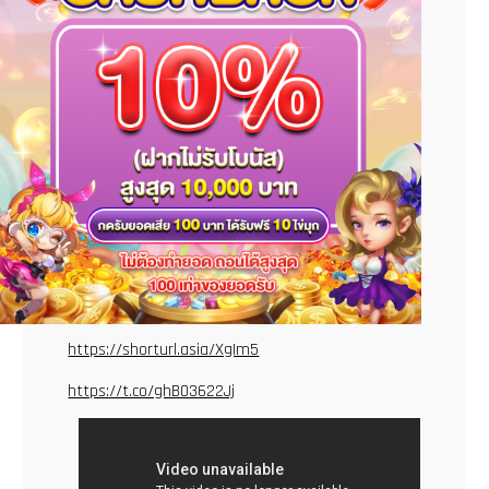
https://shorturl.asia/XgIm5
https://t.co/ghB03622Jj