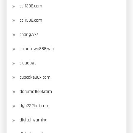
cc11388.com
cc11388.com
chang7777
chinatown888.win
cloudbet
cupcake88x.com
daruma1688.com
dgb222hot.com
digital learning