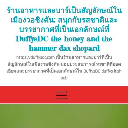
Skip
ร้านอาหารและบาร์เป็นสัญลักษณ์ใน
to
เมืองวอชิงตัน: สนุกกับรสชาติและ
content
บรรยากาศที่เป็นเอกลักษณ์ที่
DuffysDC the honey and the
hammer dax shepard
https://duffysdc.com เป็นร้านอาหารและบาร์ที่เป็น
สัญลักษณ์ในเมืองวอชิงตัน มอบประสบการณ์รสชาติที่ยอด
เยี่ยมและบรรยากาศที่เป็นเอกลักษณ์ใน DuffysDC duffys irish
pub