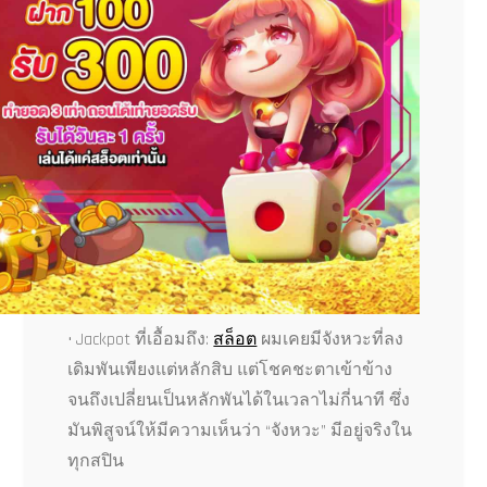
• Jackpot ที่เอื้อมถึง:
สล็อต
ผมเคยมีจังหวะที่ลง
เดิมพันเพียงแต่หลักสิบ แต่โชคชะตาเข้าข้าง
จนถึงเปลี่ยนเป็นหลักพันได้ในเวลาไม่กี่นาที ซึ่ง
มันพิสูจน์ให้มีความเห็นว่า “จังหวะ” มีอยู่จริงใน
ทุกสปิน