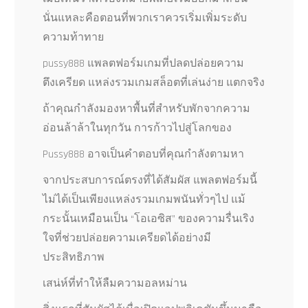
นั่นแหละคือตอนที่พวกเราควรเริ่มเพิ่มระดับ
ความท้าทาย
pussy888 แพลตฟอร์มเกมที่ปลดปล่อยความ
ตึงเครียด แหล่งรวมเกมสล็อตที่เล่นง่าย แตกจริง
ถ้าคุณกำลังมองหาพื้นที่สำหรับพักจากความ
อ่อนล้าล้าในทุกวัน การก้าวไปสู่โลกของ
Pussy888 อาจเป็นคำตอบที่คุณกำลังตามหา
จากประสบการณ์ตรงที่ได้สัมผัส แพลตฟอร์มนี้
ไม่ได้เป็นเพียงแหล่งรวมเกมพนันทั่วๆไป แม้
กระนั้นเหมือนเป็น “โอเอซิส” ของความรื่นเริง
ใจที่ช่วยปล่อยความเครียดได้อย่างมี
ประสิทธิภาพ
เสน่ห์ที่ทำให้ลืมความอลหม่าน