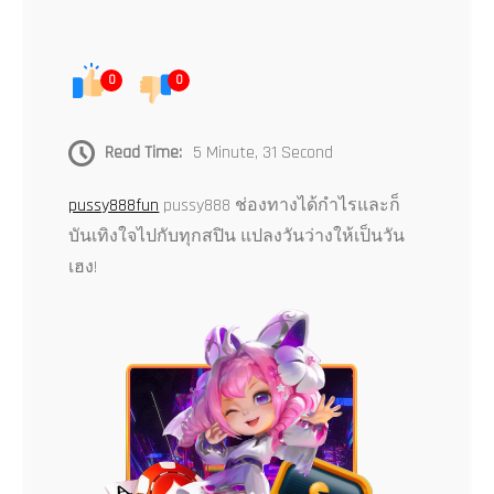
0
0
Read Time:
5 Minute, 31 Second
pussy888fun
pussy888 ช่องทางได้กำไรและก็
บันเทิงใจไปกับทุกสปิน แปลงวันว่างให้เป็นวัน
เฮง!