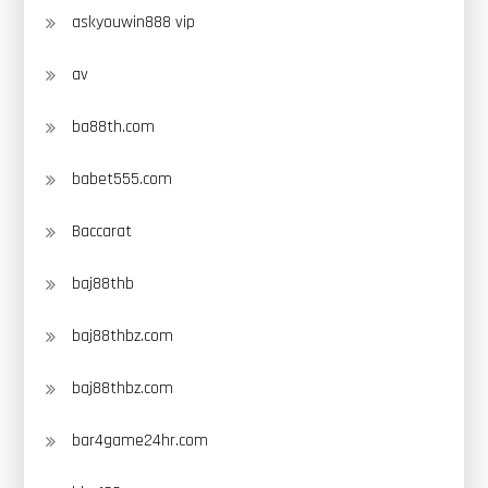
askyouwin888 vip
av
ba88th.com
babet555.com
Baccarat
baj88thb
baj88thbz.com
baj88thbz.com
bar4game24hr.com