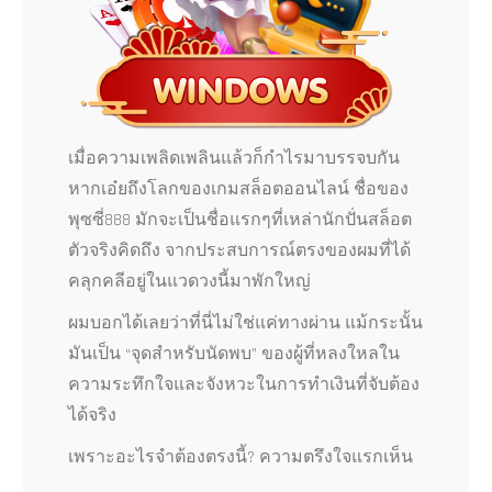
เมื่อความเพลิดเพลินแล้วก็กำไรมาบรรจบกัน
หากเอ๋ยถึงโลกของเกมสล็อตออนไลน์ ชื่อของ
พุซซี่888 มักจะเป็นชื่อแรกๆที่เหล่านักปั่นสล็อต
ตัวจริงคิดถึง จากประสบการณ์ตรงของผมที่ได้
คลุกคลีอยู่ในแวดวงนี้มาพักใหญ่
ผมบอกได้เลยว่าที่นี่ไม่ใช่แค่ทางผ่าน แม้กระนั้น
มันเป็น “จุดสำหรับนัดพบ” ของผู้ที่หลงใหลใน
ความระทึกใจและจังหวะในการทำเงินที่จับต้อง
ได้จริง
เพราะอะไรจำต้องตรงนี้? ความตรึงใจแรกเห็น