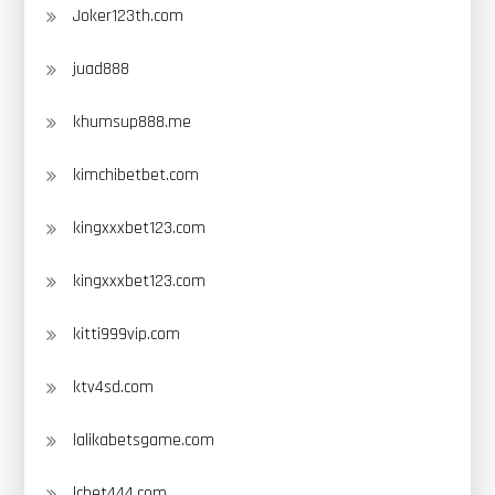
Joker123th.com
juad888
khumsup888.me
kimchibetbet.com
kingxxxbet123.com
kingxxxbet123.com
kitti999vip.com
ktv4sd.com
lalikabetsgame.com
lcbet444.com