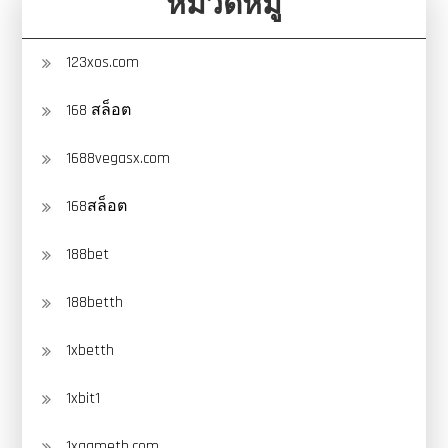
หมวดหมู่
123xos.com
168 สล็อต
1688vegasx.com
168สล็อต
188bet
188betth
1xbetth
1xbit1
1xgameth.com