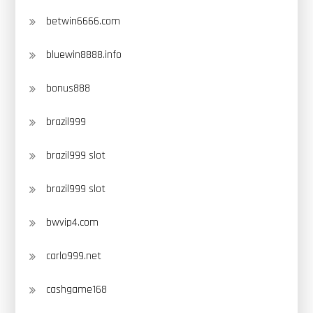
betwin6666.com
bluewin8888.info
bonus888
brazil999
brazil999 slot
brazil999 slot
bwvip4.com
carlo999.net
cashgame168