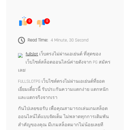
0
0
Read Time:
4 Minute, 30 Second
fullslot
เว็บตรงไม่ผ่านเอเย่นต์ ที่สุดของ
เว็บไซต์สล็อตออนไลน์ค่ายดังจาก PG สมัคร
เลย!
FULLSLOTPG เว็บไซต์ตรงไม่ผ่านเอเย่นต์ที่ยอด
เยี่ยมเดี๋ยวนี้ รับประกันความแตกง่าย แตกหนัก
และแตกจริงจากเรา
กันไปเลยขอรับ เพื่อคุณสามารถเล่นเกมสล็อต
ออนไลน์ได้แบบจัดเต็ม ไม่พลาดทุกการเดิมพัน
สำคัญของคุณ มีเกมสล็อตมากไม่น้อยเลยที