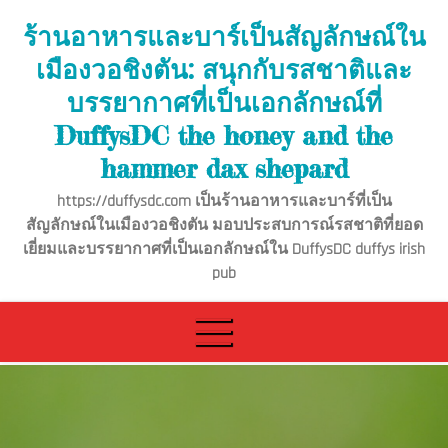
Skip
ร้านอาหารและบาร์เป็นสัญลักษณ์ใน
to
เมืองวอชิงตัน: สนุกกับรสชาติและ
content
บรรยากาศที่เป็นเอกลักษณ์ที่
DuffysDC the honey and the
hammer dax shepard
https://duffysdc.com เป็นร้านอาหารและบาร์ที่เป็น
สัญลักษณ์ในเมืองวอชิงตัน มอบประสบการณ์รสชาติที่ยอด
เยี่ยมและบรรยากาศที่เป็นเอกลักษณ์ใน DuffysDC duffys irish
pub