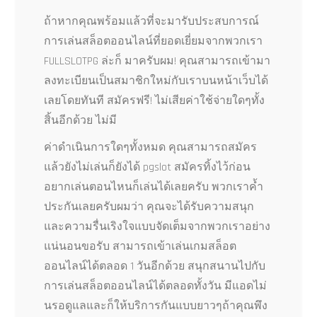
ถ้าหากคุณพร้อมแล้วที่จะมารับประสบการณ์
การเล่นสล็อตออนไลน์ที่ยอดเยี่ยมจากพวกเรา
FULLSLOTPG ล่ะก็ มาครับผม! คุณสามารถเข้ามา
ลงทะเบียนเป็นสมาชิกใหม่กับเราบนหน้าเว็บได้
เลยโดยทันที สมัครฟรี! ไม่เสียค่าใช้จ่ายใดๆทั้ง
สิ้นอีกด้วย ไม่มี
ค่าดำเนินการใดๆทั้งหมด คุณสามารถสมัคร
แล้วยังไม่เล่นก็ยังได้ pgslot สมัครทิ้งไว้ก่อน
อยากเล่นตอนไหนก็เล่นได้เลยครับ พวกเราค้ำ
ประกันเลยครับผมว่า คุณจะได้รับความสนุก
และความรื่นเริงใจแบบจัดเต็มจากพวกเราอย่าง
แน่นอนขอรับ สามารถเข้าเล่นเกมสล็อต
ออนไลน์ได้ตลอด 1 วันอีกด้วย สนุกสนานไปกับ
การเล่นสล็อตออนไลน์ได้ตลอดทั้งวัน มีแอดไม่
นรอดูแลและก็ให้บริการกันแบบยาวๆถ้าคุณพึง