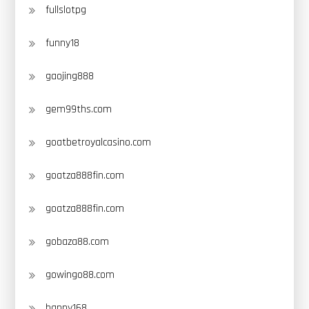
fullslotpg
funny18
gaojing888
gem99ths.com
goatbetroyalcasino.com
goatza888fin.com
goatza888fin.com
gobaza88.com
gowingo88.com
happy168