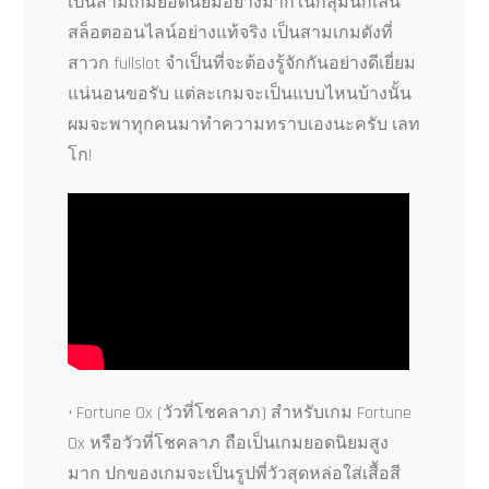
เป็นสามเกมยอดนิยมอย่างมากในกลุ่มนักเล่น
สล็อตออนไลน์อย่างแท้จริง เป็นสามเกมดังที่
สาวก fullslot จำเป็นที่จะต้องรู้จักกันอย่างดีเยี่ยม
แน่นอนขอรับ แต่ละเกมจะเป็นแบบไหนบ้างนั้น
ผมจะพาทุกคนมาทำความทราบเองนะครับ เลท
โก!
• Fortune Ox (วัวที่โชคลาภ) สำหรับเกม Fortune
Ox หรือวัวที่โชคลาภ ถือเป็นเกมยอดนิยมสูง
มาก ปกของเกมจะเป็นรูปพี่วัวสุดหล่อใส่เสื้อสี