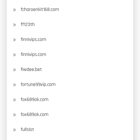
fcharoenkit168.com
ff123th
finnivips.com
finnivips.com
fiwdee.bet
fortune99vip.com
fox689ok.com
fox689ok.com
fullslot