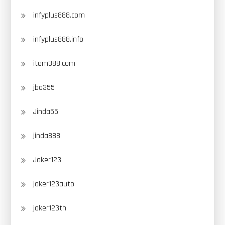
infyplus888.com
infyplus888.info
item388.com
jbo355
Jinda55
jinda888
Joker123
joker123auto
joker123th