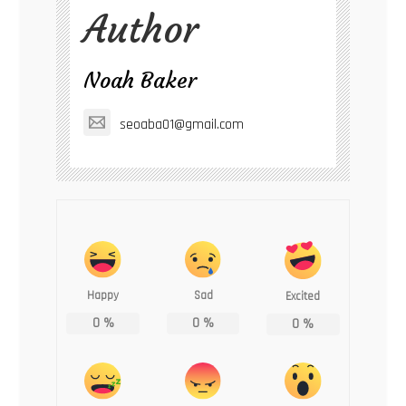
Author
Noah Baker
seoaba01@gmail.com
Happy
Sad
Excited
0
%
0
%
0
%