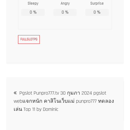
Sleepy
Angry
Surprise
0
%
0
%
0
%
FULLSLOTPG
แนะแนว
Pgslot Punpro777.tv 30 กุมภา 2024 pgslot
เรื่อง
webแจกหนัก คาสิโนเว็บแม่ punpro777 ทดลอง
เล่น Top 11 by Dominic