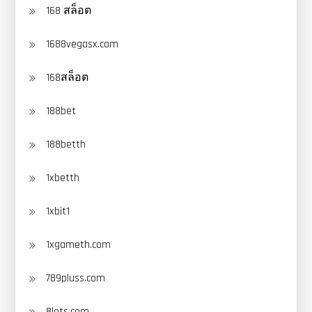
168 สล็อต
1688vegasx.com
168สล็อต
188bet
188betth
1xbetth
1xbit1
1xgameth.com
789pluss.com
8lots.com