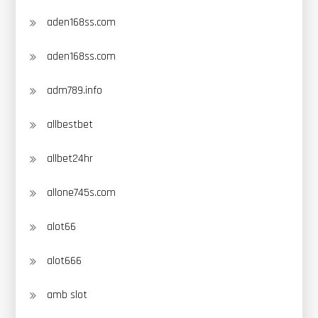
aden168ss.com
aden168ss.com
adm789.info
allbestbet
allbet24hr
allone745s.com
alot66
alot666
amb slot