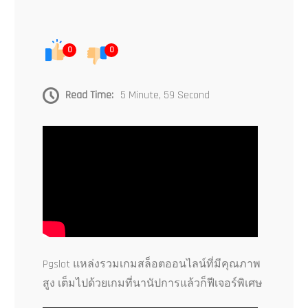
0
0
Read Time:
5 Minute, 59 Second
Pgslot แหล่งรวมเกมสล็อตออนไลน์ที่มีคุณภาพ
สูง เต็มไปด้วยเกมที่นานัปการแล้วก็ฟีเจอร์พิเศษ