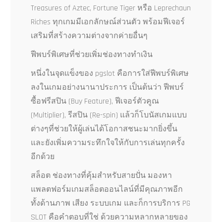
Treasures of Aztec, Fortune Tiger หรือ Leprechaun
Riches ทุกเกมมีเอกลักษณ์ส่วนตัว พร้อมฟีเจอร์
เสริมที่สร้างความต่างจากค่ายอื่นๆ
ฟีพบร์พิเศษที่ช่วยเพิ่มช่องทางทำเงิน
หนึ่งในจุดแข็งของ pgslot คือการใส่ฟีพบร์พิเศษ
ลงในเกมอย่างนานาประการ เป็นต้นว่า ฟีพบร์
ซื้อฟรีสปิน (Buy Feature), ฟีเจอร์ตัวคูณ
(Multiplier), รีสปิน (Re-spin) แล้วก็โบนัสเกมแบบ
ต่างๆที่ช่วยให้ผู้เล่นได้โอกาสชนะมากยิ่งขึ้น
และยังเพิ่มความระทึกใจให้กับการเล่นทุกครั้ง
อีกด้วย
สล็อต ช่องทางที่คุ้มสำหรับสายปั่น มองหา
แพลตฟอร์มเกมสล็อตออนไลน์ที่มีคุณภาพอีก
ทั้งด้านภาพ เสียง ระบบเกม และก็การบริการ PG
SLOT คือคำตอบที่ใช่ ด้วยความหลากหลายของ