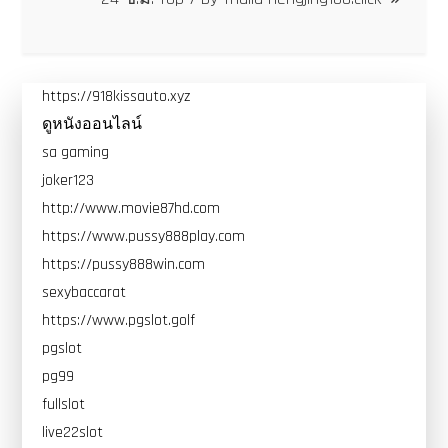
https://918kissauto.xyz
ดูหนังออนไลน์
sa gaming
joker123
http://www.movie87hd.com
https://www.pussy888play.com
https://pussy888win.com
sexybaccarat
https://www.pgslot.golf
pgslot
pg99
fullslot
live22slot