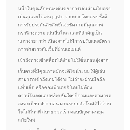
หนึ่งในคุณลักษณะเด่นของการเล่นผ่านเว็บตรง
เป็นคุณจะได้เล่น pgslot จากค่ายโดยตรง ซึ่งมี
การรับประกันลิขสิทธิ์แจ้งชัด เกมมีคุณภาพ
กราฟิกงดงาม เล่นลื่นไหล และที่สำคัญเป็น
“แตกง่าย” กว่า เนื่องจากไม่มีการปรับแต่งอัตรา
การจ่ายราวกับเว็บที่ผ่านเอเย่นต์
เข้าถึงทางเข้าสล็อตได้ง่าย ไม่มีขั้นตอนยุ่งยาก
เว็บตรงที่มีคุณภาพมักจะดีไซน์ระบบให้ผู้เล่น
สามารถเข้าถึงเกมได้ง่าย ไม่ว่าจะผ่านมือถือ
แท็บเล็ต หรือคอมพิวเตอร์ โดยไม่ต้อง
ดาวน์โหลดแอปพลิเคชันใดๆก็ตามและสามารถ
ลงทะเบียน ฝาก-ถอน ผ่านระบบอัตโนมัติได้ด้าน
ในไม่กี่นาที สบาย รวดเร็ว ตอบปัญหาคนยุค
สมัยใหม่