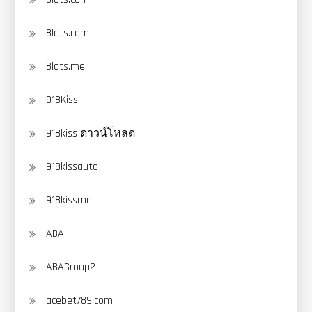
8lots.com
8lots.me
918Kiss
918kiss ดาวน์โหลด
918kissauto
918kissme
ABA
ABAGroup2
acebet789.com