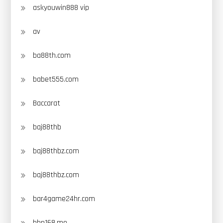
askyouwin888 vip
av
ba88th.com
babet555.com
Baccarat
baj88thb
baj88thbz.com
baj88thbz.com
bar4game24hr.com
bbp168.me