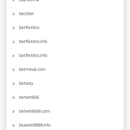
bestbet
betflixtikto
betflixtikto.info
betflixtikto.info
betm4vip.com
betway
betwin666
betwin6666.com
bluewin8888.info