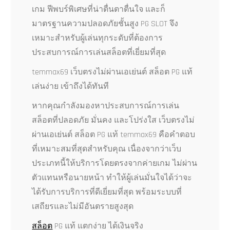
เกม ฟีพบร์พิเศษที่น่าตื่นตาตื่นใจ และก็
มาตรฐานความปลอดภัยชั้นสูง PG SLOT จึง
เหมาะสำหรับผู้เล่นทุกระดับที่ต้องการ
ประสบการณ์การเล่นสล็อตที่เยี่ยมที่สุด
temmax69 เว็บตรงไม่ผ่านเอเย่นต์ สล็อต PG แท้
เล่นง่าย เข้าถึงได้ทันที
หากคุณกำลังมองหาประสบการณ์การเล่น
สล็อตที่ปลอดภัย มั่นคง และโปร่งใส เว็บตรงไม่
ผ่านเอเย่นต์ สล็อต PG แท้ temmax69 คือคำตอบ
ที่เหมาะสมที่สุดสำหรับคุณ เนื่องจากว่าเว็บ
ประเภทนี้ให้บริการโดยตรงจากค่ายเกม ไม่ผ่าน
ตัวแทนหรือนายหน้า ทำให้ผู้เล่นมั่นใจได้ว่าจะ
ได้รับการบริการที่ดีเยี่ยมที่สุด พร้อมระบบที่
เสถียรและไม่มีอันตรายสูงสุด
สล็อต
PG แท้ แตกง่าย ได้เงินจริง