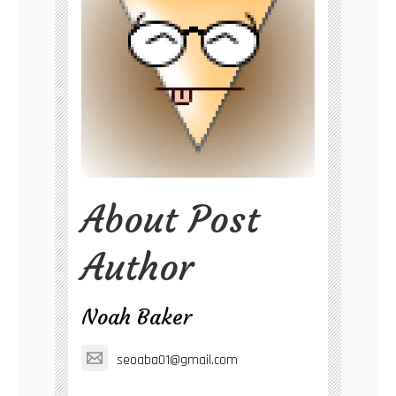
About Post
Author
Noah Baker
seoaba01@gmail.com