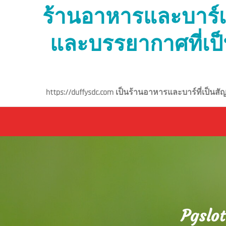
Skip
ร้านอาหารและบาร์เป
to
content
และบรรยากาศที่เป็
https://duffysdc.com เป็นร้านอาหารและบาร์ที่เป็น
Pgslo