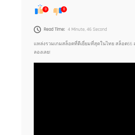
0
0
Read Time:
4 Minute, 46 Second
แหล่งรวมเกมสล็อตที่ดีเยี่ยมที่สุดในไทย สล็อต66
ลองเลย!