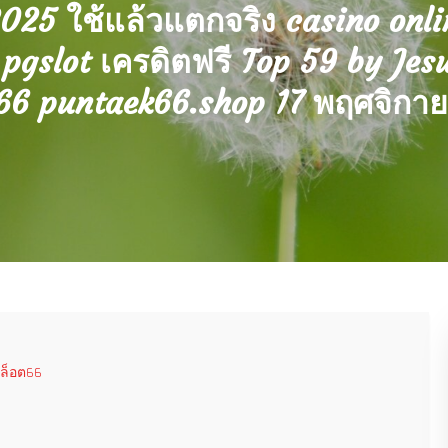
2025 ใช้แล้วแตกจริง casino onlin
pgslot เครดิตฟรี Top 59 by Jesu
6 puntaek66.shop 17 พฤศจิกา
ล็อต66