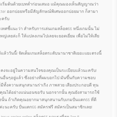
ารเริ่มต้นด้วยเบทต่ำก่อนเสมอ แม้คุณมองเห็นสัญญาณว่า
catter ออกบ่อยหรือมีสัญลักษณ์พิเศษออกบ่อยมาก ก็สามา
ะครับ
ศชี้แนะว่า สำหรับการเล่นเกมสล็อต66 หนึ่งเกมนั้น ไม่
ญ่เลยล่ะก็ ให้แปลงเกมไปเลยจะยอดเยี่ยม เพื่อไม่ให้เสีย
้ววันนี้! จัดเต็มเกมสล็อตระดับนานาชาติเยอะแยะตรงนี้
66 คงจะอยู่ในความสนใจของคุณเป็นระเบียบแล้วนะครับ!
นอื่นๆอยู่แล้ว ซึ่งอย่างที่ผมบอกไป มันขึ้นกับความชอบ
่มีทั้งความสนุกสนานร่าเริง ภาพสวย เสียงประกอบดี ทุน
หาคุณได้อย่างแน่นอนขอรับ นอกจากนั้น คุณยังสามารถใช้
ังนั้น ถ้าเกิดคุณอยากมาสนุกสนานกับเกมปั่นแตก66 ที่ดี
ยค่ะนะครับ ปั่นแตก66 สมัครฟรี สมัครเป็นสมาชิกเลย!