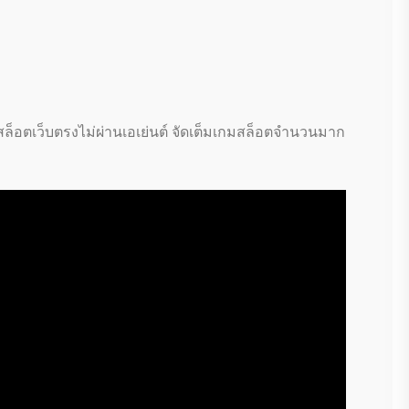
 สล็อตเว็บตรงไม่ผ่านเอเย่นต์ จัดเต็มเกมสล็อตจำนวนมาก