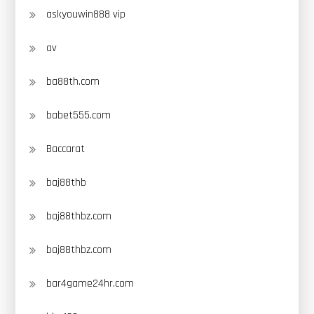
askyouwin888 vip
av
ba88th.com
babet555.com
Baccarat
baj88thb
baj88thbz.com
baj88thbz.com
bar4game24hr.com