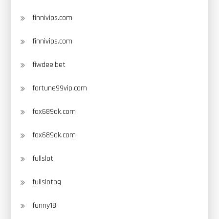
finnivips.com
finnivips.com
fiwdee.bet
fortune99vip.com
fox689ok.com
fox689ok.com
fullslot
fullslotpg
funny18