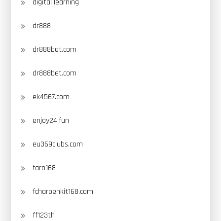
digital learning
dr888
dr888bet.com
dr888bet.com
ek4567.com
enjoy24.fun
eu369clubs.com
faro168
fcharoenkit168.com
ff123th