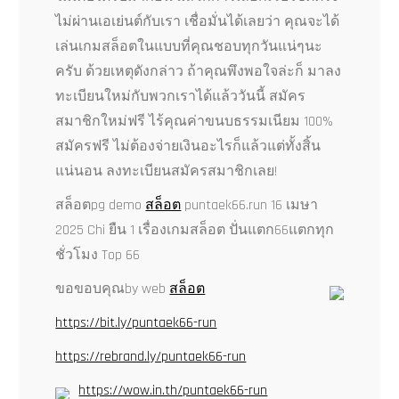
ไม่ผ่านเอเย่นต์กับเรา เชื่อมั่นได้เลยว่า คุณจะได้
เล่นเกมสล็อตในแบบที่คุณชอบทุกวันแน่ๆนะ
ครับ ด้วยเหตุดังกล่าว ถ้าคุณพึงพอใจล่ะก็ มาลง
ทะเบียนใหม่กับพวกเราได้แล้ววันนี้ สมัคร
สมาชิกใหม่ฟรี ไร้คุณค่าขนบธรรมเนียม 100%
สมัครฟรี ไม่ต้องจ่ายเงินอะไรก็แล้วแต่ทั้งสิ้น
แน่นอน ลงทะเบียนสมัครสมาชิกเลย!
สล็อตpg demo
สล็อต
puntaek66.run 16 เมษา
2025 Chi ยืน 1 เรื่องเกมสล็อต ปั่นแตก66แตกทุก
ชั่วโมง Top 66
ขอขอบคุณby web
สล็อต
https://bit.ly/puntaek66-run
https://rebrand.ly/puntaek66-run
https://wow.in.th/puntaek66-run