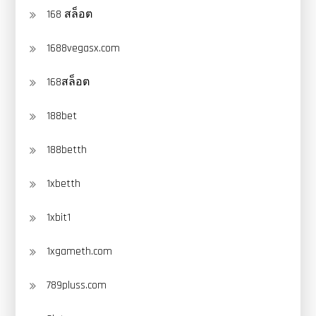
168 สล็อต
1688vegasx.com
168สล็อต
188bet
188betth
1xbetth
1xbit1
1xgameth.com
789pluss.com