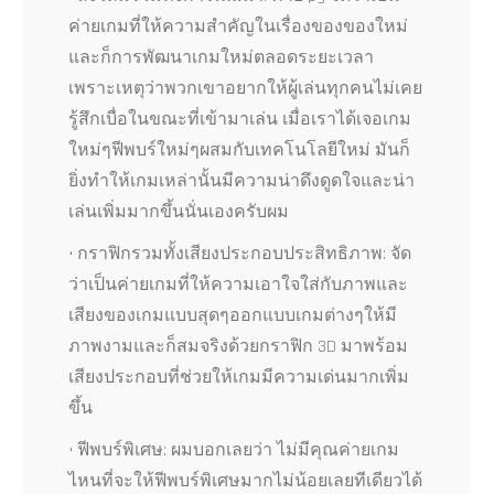
ค่ายเกมที่ให้ความสำคัญในเรื่องของของใหม่
และก็การพัฒนาเกมใหม่ตลอดระยะเวลา
เพราะเหตุว่าพวกเขาอยากให้ผู้เล่นทุกคนไม่เคย
รู้สึกเบื่อในขณะที่เข้ามาเล่น เมื่อเราได้เจอเกม
ใหม่ๆฟีพบร์ใหม่ๆผสมกับเทคโนโลยีใหม่ มันก็
ยิ่งทำให้เกมเหล่านั้นมีความน่าดึงดูดใจและน่า
เล่นเพิ่มมากขึ้นนั่นเองครับผม
• กราฟิกรวมทั้งเสียงประกอบประสิทธิภาพ: จัด
ว่าเป็นค่ายเกมที่ให้ความเอาใจใส่กับภาพและ
เสียงของเกมแบบสุดๆออกแบบเกมต่างๆให้มี
ภาพงามและก็สมจริงด้วยกราฟิก 3D มาพร้อม
เสียงประกอบที่ช่วยให้เกมมีความเด่นมากเพิ่ม
ขึ้น
• ฟีพบร์พิเศษ: ผมบอกเลยว่า ไม่มีคุณค่ายเกม
ไหนที่จะให้ฟีพบร์พิเศษมากไม่น้อยเลยทีเดียวได้