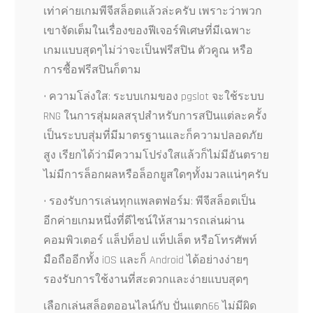
เท่าค่ายเกมพีจีสล็อตแล้วล่ะครับ เพราะว่าพวก
เขาจัดเต็มในเรื่องของฟีเจอร์พิเศษที่มีเฉพาะ
เกมแบบสุดๆไม่ว่าจะเป็นฟรีสปิน ตัวคูณ หรือ
การซื้อฟรีสปินก็ตาม
• ความโล่งใส: ระบบเกมของ pgslot จะใช้ระบบ
RNG ในการสุ่มผลสรุปสำหรับการสปินแต่ละครั้ง
เป็นระบบสุ่มที่มีมาตรฐานและก็ความปลอดภัย
สูง เรียกได้ว่ามีความโปร่งใสแล้วก็ไม่มีอันตราย
ไม่มีการล็อกผลหรือล็อกยูสใดๆทั้งมวลแน่ๆครับ
• รองรับการเล่นทุกแพลตฟอร์ม: พีจีสล็อตเป็น
อีกค่ายเกมหนึ่งที่ดีไซน์ให้สามารถเล่นผ่าน
คอมพิวเตอร์ แล็ปท็อป แท็ปเล็ต หรือโทรศัพท์
มือถืออีกทั้ง iOS และก็ Android ได้อย่างง่ายๆ
รองรับการใช้งานที่สะดวกและง่ายแบบสุดๆ
เลือกเล่นสล็อตออนไลน์กับ ปั่นแตก66 ไม่มีผิด