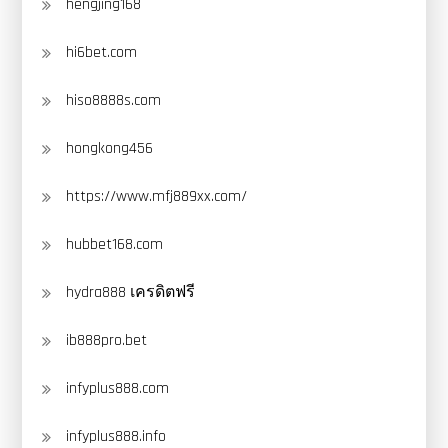
hengjing168
hi6bet.com
hiso8888s.com
hongkong456
https://www.mfj889xx.com/
hubbet168.com
hydra888 เครดิตฟรี
ib888pro.bet
infyplus888.com
infyplus888.info