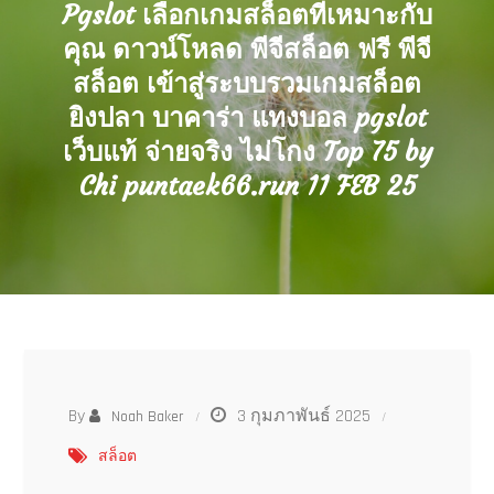
Pgslot เลือกเกมสล็อตที่เหมาะกับ
คุณ ดาวน์โหลด พีจีสล็อต ฟรี พีจี
สล็อต เข้าสู่ระบบรวมเกมสล็อต
ยิงปลา บาคาร่า แทงบอล pgslot
เว็บแท้ จ่ายจริง ไม่โกง Top 75 by
Chi puntaek66.run 11 FEB 25
By
3 กุมภาพันธ์ 2025
Noah Baker
สล็อต