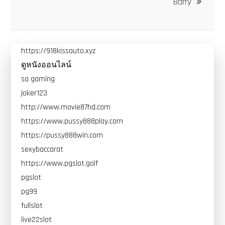
Barry
https://918kissauto.xyz
ดูหนังออนไลน์
sa gaming
joker123
http://www.movie87hd.com
https://www.pussy888play.com
https://pussy888win.com
sexybaccarat
https://www.pgslot.golf
pgslot
pg99
fullslot
live22slot