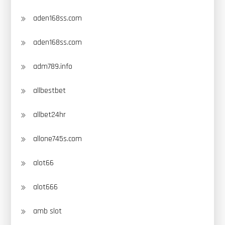
aden168ss.com
aden168ss.com
adm789.info
allbestbet
allbet24hr
allone745s.com
alot66
alot666
amb slot