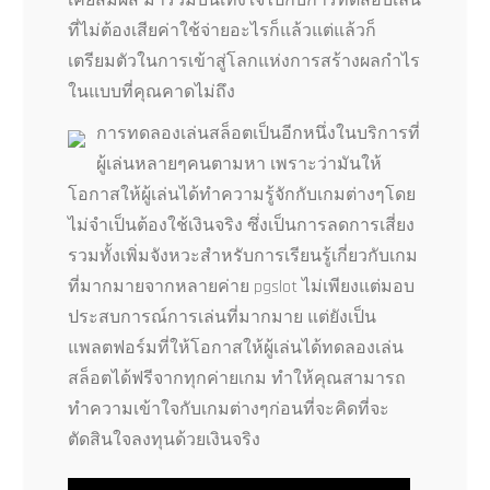
เคยสัมผัส มาร่วมบันเทิงใจไปกับการทดสอบเล่น
ที่ไม่ต้องเสียค่าใช้จ่ายอะไรก็แล้วแต่แล้วก็
เตรียมตัวในการเข้าสู่โลกแห่งการสร้างผลกำไร
ในแบบที่คุณคาดไม่ถึง
การทดลองเล่นสล็อตเป็นอีกหนึ่งในบริการที่
ผู้เล่นหลายๆคนตามหา เพราะว่ามันให้
โอกาสให้ผู้เล่นได้ทำความรู้จักกับเกมต่างๆโดย
ไม่จำเป็นต้องใช้เงินจริง ซึ่งเป็นการลดการเสี่ยง
รวมทั้งเพิ่มจังหวะสำหรับการเรียนรู้เกี่ยวกับเกม
ที่มากมายจากหลายค่าย pgslot ไม่เพียงแต่มอบ
ประสบการณ์การเล่นที่มากมาย แต่ยังเป็น
แพลตฟอร์มที่ให้โอกาสให้ผู้เล่นได้ทดลองเล่น
สล็อตได้ฟรีจากทุกค่ายเกม ทำให้คุณสามารถ
ทำความเข้าใจกับเกมต่างๆก่อนที่จะคิดที่จะ
ตัดสินใจลงทุนด้วยเงินจริง