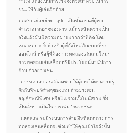
ร่าเริง แต่ยังเป็นการเพิ่มจังหวะสำหรับในการ
ชนะให้กับผู้เล่นอีกด้วย
ทดสอบเล่นสล็อต pgslot เป็นขั้นตอนที่ผู้คน
จำนวนมากอาจมองผ่าน แม้กระนั้นความเป็น
จริงแล้วมันมีความหมายมากกว่าที่คิด โดย
เฉพาะอย่างยิ่งสำหรับผู้ที่ยังใหม่กับเกมสล็อต
ออนไลน์ หรือผู้ที่ต้องการทดลองเล่นเกมใหม่ๆ
การทดสอบเล่นสล็อตฟรีมีประโยชน์นานัปการ
ด้าน ตัวอย่างเช่น
• การทดสอบเล่นสล็อตช่วยให้ผู้เล่นได้ทำความรู้
จักกับฟีพบร์ต่างๆของเกม ตัวอย่างเช่น
สัญลักษณ์พิเศษ ฟรีสปิน รวมทั้งโบนัสเกม ซึ่ง
เป็นสิ่งที่จำเป็นในการเพิ่มจังหวะชนะ
• แต่ละเกมจะมีระบบการจ่ายเงินที่แตกต่าง การ
ทดลองเล่นสล็อตจะช่วยทำให้คุณเข้าใจถึงขั้น