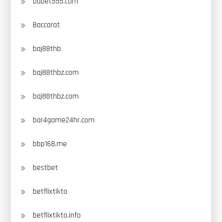
babet555.com
Baccarat
baj88thb
baj88thbz.com
baj88thbz.com
bar4game24hr.com
bbp168.me
bestbet
betflixtikto
betflixtikto.info