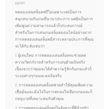
pgslot
ทดลองเล่นสล็อตฟรีไม่เฉพาะแต่เป็นการ
สนุกสนานกับเกมที่นานาประการ แต่ยังเป็นการ
เพิ่มพูนความสามารถแล้วก็ประสบการณ์
สำหรับในการเล่นเกมสล็อตออนไลน์อย่างมาก
การทดลองเล่นสล็อตมีสาระหลายประการที่คุณ
จะได้รับ ดังเช่นว่า
1. ผู้เล่นใหม่ การทดลองเล่นสล็อตจะช่วยลด
ความวิตกกังวลสำหรับการเล่นด้วยเงินจริง
เนื่องจากว่าคุณจะได้ทำความรู้จักกับเกมแล้วก็
ระบบต่างๆก่อนจะลงเงินจริง
2. การทดลองเล่นสล็อตช่วยทำให้คุณเพิ่มความ
เชื่อมั่นและมั่นใจในการตกลงใจเลือกเกมและก็
กลอุบายที่เหมาะสมกับตัวคุณ
3. การทดสอบเล่นสล็อตเป็นจังหวะที่ดีสำหรับ