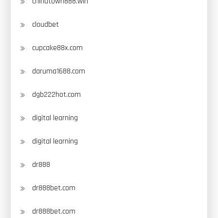
chinatown888.win
cloudbet
cupcake88x.com
daruma1688.com
dgb222hot.com
digital learning
digital learning
dr888
dr888bet.com
dr888bet.com