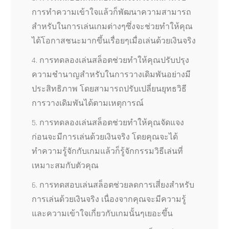
การทำความเข้าใจแล้วก็พัฒนาความสามารถ
สำหรับในการเล่นเกมต่างๆซึ่งจะช่วยทำให้คุณ
ได้โอกาสชนะมากขึ้นเรื่อยๆเมื่อเล่นด้วยเงินจริง
4. การทดลองเล่นสล็อตช่วยทำให้คุณปรับปรุง
ความชำนาญสำหรับในการวางเดิมพันอย่างมี
ประสิทธิภาพ โดยสามารถปรับเปลี่ยนยุทธวิธี
การวางเดิมพันได้ตามเหตุการณ์
5. การทดลองเล่นสล็อตช่วยทำให้คุณจัดแจง
ก่อนจะมีการเล่นด้วยเงินจริง โดยคุณจะได้
ทำความรู้จักกับเกมแล้วก็รู้จักกรรมวิธีเล่นที่
เหมาะสมกับตัวคุณ
6. การทดสอบเล่นสล็อตช่วยลดการเสี่ยงสำหรับ
การเล่นด้วยเงินจริง เนื่องจากคุณจะมีความรู้
และความเข้าใจเกี่ยวกับเกมนั้นๆเยอะขึ้น