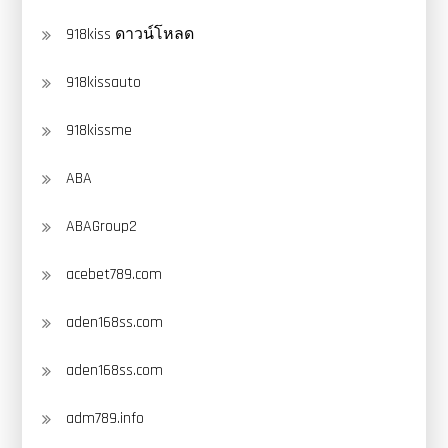
918kiss ดาวน์โหลด
918kissauto
918kissme
ABA
ABAGroup2
acebet789.com
aden168ss.com
aden168ss.com
adm789.info