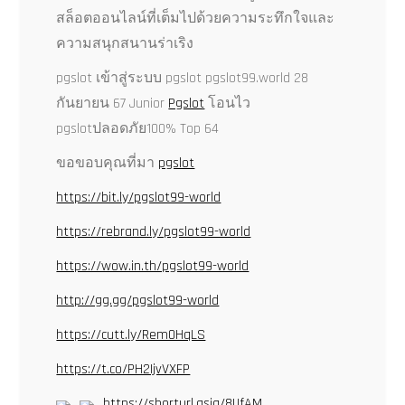
สล็อตออนไลน์ที่เต็มไปด้วยความระทึกใจและ
ความสนุกสนานร่าเริง
pgslot เข้าสู่ระบบ pgslot pgslot99.world 28
กันยายน 67 Junior
Pgslot
โอนไว
pgslotปลอดภัย100% Top 64
ขอขอบคุณที่มา
pgslot
https://bit.ly/pgslot99-world
https://rebrand.ly/pgslot99-world
https://wow.in.th/pgslot99-world
http://gg.gg/pgslot99-world
https://cutt.ly/Rem0HqLS
https://t.co/PH2IjvVXFP
https://shorturl.asia/8UfAM