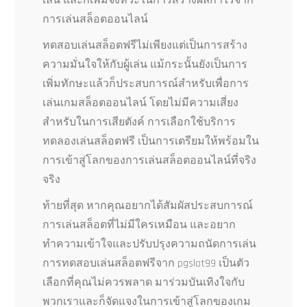
เล่น และก็เพิ่มจังหวะในการสร้างผลกำไรจาก
การเล่นสล็อตออนไลน์
ทดสอบเล่นสล็อตฟรีไม่เพียงแต่เป็นการสร้าง
ความมั่นใจให้กับผู้เล่น แม้กระนั้นยังเป็นการ
เพิ่มทักษะแล้วก็ประสบการณ์สำหรับเพื่อการ
เล่นเกมสล็อตออนไลน์ โดยไม่มีความเสี่ยง
สำหรับในการเสียตังค์ การเลือกใช้บริการ
ทดลองเล่นสล็อตฟรี เป็นการเตรียมให้พร้อมใน
การเข้าสู่โลกของการเล่นสล็อตออนไลน์ที่จริง
จริง
ท้ายที่สุด หากคุณอยากได้สัมผัสประสบการณ์
การเล่นสล็อตที่ไม่มีใครเหมือน และอยาก
ทำความเข้าใจและปรับปรุงความถนัดการเล่น
การทดสอบเล่นสล็อตฟรีจาก pgslot99 เป็นตัว
เลือกที่คุณไม่ควรพลาด มาร่วมบันเทิงใจกับ
พวกเราและก็จัดแจงในการเข้าสู่โลกของเกม