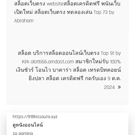
เรื่อง
สล็อตเว็บตรง websiteสล็อตเครดิตฟรี พนันเว็บ
เปิดใหม่ สล็อตเว็บตรง ทดลองเล่น Top 73 by
Abraham
สล็อต บริการสล็อตออนไลน์เว็บตรง Top 91 by
Kirk alot666.amdast.com สมาชิกใหม่รับ 100%
เงินชัวร์ โอนไว บาคาร่า สล็อต เทรดบิทคอยน์
ยิงปลา สล็อต เครดิตฟรี กดรับเอง 9 ต.ค.
2024
https://918kissauto.xyz
ดูหนังออนไลน์
sa gaming