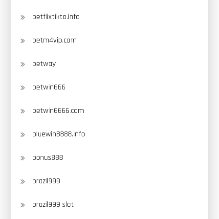
betflixtikto.info
betm4vip.com
betway
betwin666
betwin6666.com
bluewin8888.info
bonus888
brazil999
brazil999 slot