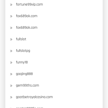
fortune99vip.com
fox689ok.com
fox689ok.com
fullslot
fullslotpg
funny18
gaojing888
gem99ths.com
goatbetroyalcasino.com